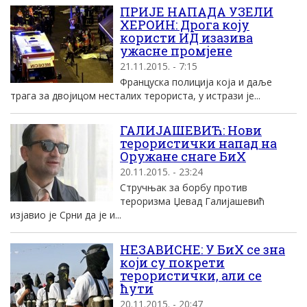
ПРИЈЕ НАПАДА УЗЕЛИ
ХЕРОИН: Дрога коју
користи ИД изазива
ужасне промјене
21.11.2015. - 7:15
Француска полиција која и даље
трага за двојицом несталих терориста, у истрази је...
ГАЛИЈАШЕВИЋ: Нови
терористички напад на
Оружане снаге БиХ
20.11.2015. - 23:24
Стручњак за борбу против
тероризма Џевад Галијашевић
изјавио је Срни да је и...
НЕЗАВИСНЕ: У БиХ се зна
који су покрети
терористички, али се
ћути
20.11.2015. - 20:47