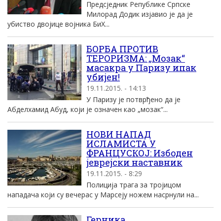
Предсједник Републике Српске
Милорад Додик изјавио је да је
убиство двојице војника БиХ...
БОРБА ПРОТИВ
ТЕРОРИЗМА: „Мозак“
масакра у Паризу ипак
убијен!
19.11.2015. - 14:13
У Паризу је потврђено да је
Абделхамид Абуд, који је означен као „мозак“...
НОВИ НАПАД
ИСЛАМИСТА У
ФРАНЦУСКОЈ: Избоден
јеврејски наставник
19.11.2015. - 8:29
Полиција трага за тројицом
нападача који су вечерас у Марсеју ножем насрнули на...
Герника