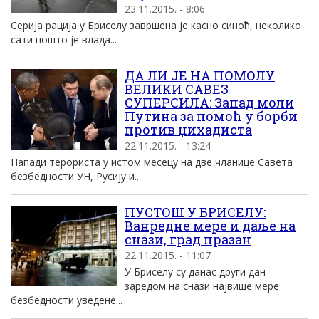
23.11.2015. - 8:06
Серија рација у Бриселу завршена је касно синоћ, неколико
сати пошто је влада...
ДА ЛИ ЈЕ НА ПОМОЛУ
ВЕЛИКИ САВЕЗ
СУПЕРСИЛА: Запад моли
Путина за помоћ у борби
против џихадиста
22.11.2015. - 13:24
Напади терориста у истом месецу на две чланице Савета
безбедности УН, Русију и...
ПУСТОШ У БРИСЕЛУ:
Ванредне мере и даље на
снази, град празан
22.11.2015. - 11:07
У Бриселу су данас други дан
заредом на снази највише мере
безбедности уведене...