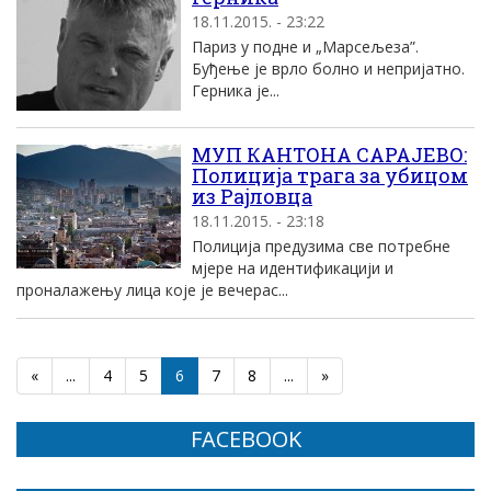
18.11.2015. - 23:22
Париз у подне и „Марсељеза”.
Буђење је врло болно и непријатно.
Герника је...
МУП КАНТОНА САРАЈЕВО:
Полиција трага за убицом
из Рајловца
18.11.2015. - 23:18
Полиција предузима све потребне
мјере на идентификацији и
проналажењу лица које је вечерас...
«
...
4
5
6
7
8
...
»
FACEBOOK