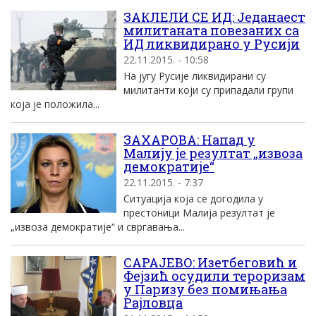
ЗАКЛЕЛИ СЕ ИД: Једанаест
милитаната повезаних са
ИД ликвидирано у Русији
22.11.2015. - 10:58
На југу Русије ликвидирани су
милитанти који су припадали групи
која је положила...
ЗАХАРОВА: Напад у
Малију је резултат „извоза
демократије“
22.11.2015. - 7:37
Ситуација која се догодила у
престоници Малија резултат је
„извоза демократије“ и свргавања...
САРАЈЕВО: Изетбеговић и
Фејзић осудили тероризам
у Паризу без помињања
Рајловца