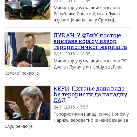
25.11.2015. - 12:39
Министар унутрашњих послова
Републике Српске Драган Лукач
изјавио је данас да у Српској...
ЛУКАЧ: У ФБиХ постоје
енклаве која су извор
терористичког жаришта
24.11.2015. - 10:39
Министар унутрашњих послова РС
Драган Лукач у интервју за „Глас
Српске“ рекао је...
КЕРИ: Питање дана када
ће терористи да нападну
САД
24.11.2015. - 7:57
Терористички напад, сличан оном у
Паризу, вероватно је неизбежан за
САД, рекао је...