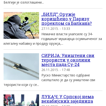
Белгији је озлоглашени...
„БИЛД“: Оружје
коришћено у Паризу
пореклом са Балкана?
27.11.2015. - 13:33
Немачке власти ухапсиле су 34-
годишњег мушкарца осумњиченог за
илегалну набавку и продају оружја,...
СИРИЈА: Уништени сви
терористи у околини
места пада Су-24
26.11.2015. - 17:48
Руско Министарство одбране
саопштило је да су уништени сви
терористи који су се...
ЛУКАЧ: У Српској нема
вехабијских заједница