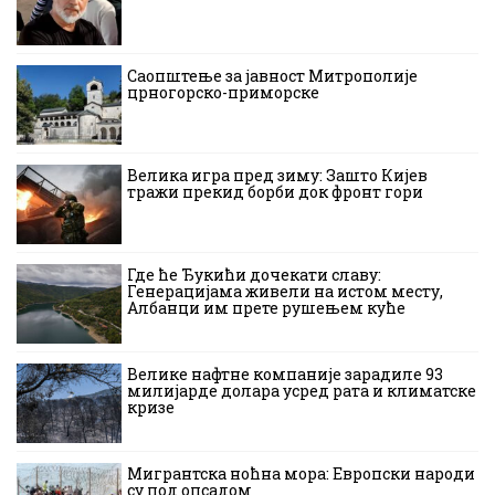
Саопштење за јавност Митрополије
црногорско-приморске
Велика игра пред зиму: Зашто Кијев
тражи прекид борби док фронт гори
Где ће Ђукићи дочекати славу:
Генерацијама живели на истом месту,
Албанци им прете рушењем куће
Велике нафтне компаније зарадиле 93
милијарде долара усред рата и климатске
кризе
Мигрантска ноћна мора: Европски народи
су под опсадом