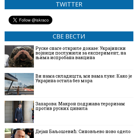
TWITTER
СВЕ ВЕСТИ
Руске снаге откриле доказе: Украјински
војници послужили за експеримент, на
њима испробана вакцина
Ви нама складишта, ми вама луке: Како је
Украјина остала без мора
Захарова: Макрон подржава тероризам
против руских цивила
Дејан Баљошевић: Синовљево ново одело