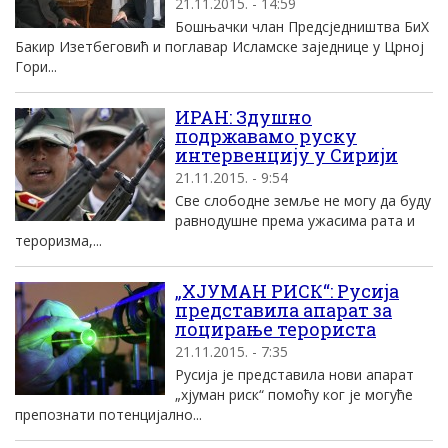
21.11.2015. - 14:59
Бошњачки члан Предсједништва БиХ
Бакир Изетбеговић и поглавар Исламске заједнице у Црној
Гори...
ИРАН: Здушно
подржавамо руску
интервенцију у Сирији
21.11.2015. - 9:54
Све слободне земље не могу да буду
равнодушне према ужасима рата и
тероризма,...
„ХЈУМАН РИСК“: Русија
представила апарат за
лоцирање терориста
21.11.2015. - 7:35
Русија је представила нови апарат
„хјуман риск“ помоћу ког је могуће
препознати потенцијално...