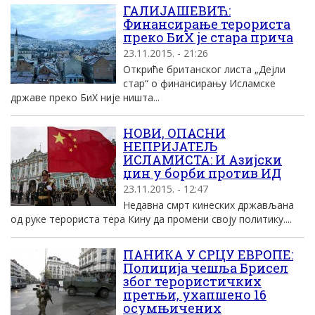
ГАЛИЈАШЕВИЋ:
Финансирање терориста
преко БиХ је стара прича
23.11.2015. - 21:26
Откриће британског листа „Дејли
стар“ о финансирању Исламске
државе преко БиХ није ништа...
НОВИ, ОПАСНИ
НЕПРИЈАТЕЉ
ИСЛАМИСТА: И Азијски
џин у борби против ИД
23.11.2015. - 12:47
Недавна смрт кинеских држављана
од руке терориста тера Кину да промени своју политику....
ПАНИКА У СРЦУ ЕВРОПЕ:
Полиција чешља Брисел
због терористичких
претњи, ухапшено 16
осумњичених