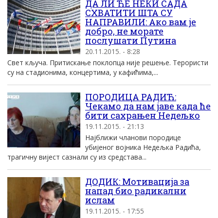
ДА ЛИ ЋЕ НЕКИ САДА
СХВАТИТИ ШТА СУ
НАПРАВИЛИ: Ако вам је
добро, не морате
послушати Путина
20.11.2015. - 8:28
Свет кључа. Притискање поклопца није решење. Терористи
су на стадионима, концертима, у кафићима,...
ПОРОДИЦА РАДИЋ:
Чекамо да нам јаве када ће
бити сахрањен Недељко
19.11.2015. - 21:13
Најближи чланови породице
убијеног војника Недељка Радића,
трагичну вијест сазнали су из средстава...
ДОДИК: Мотивација за
напад био радикални
ислам
19.11.2015. - 17:55