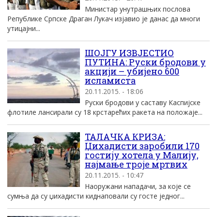
Министар унутрашњих послова
Републике Српске Драган Лукач изјавио је данас да многи
утицајни...
ШОЈГУ ИЗВЈЕСТИО
ПУТИНА: Руски бродови у
акцији – убијено 600
исламиста
20.11.2015. - 18:06
Руски бродови у саставу Каспијске
флотиле лансирали су 18 крстарећих ракета на положаје...
ТАЛАЧКА КРИЗА:
Џихадисти заробили 170
гостију хотела у Малију,
најмање троје мртвих
20.11.2015. - 10:47
Наоружани нападачи, за које се
сумња да су џихадисти киднаповали су госте једног...