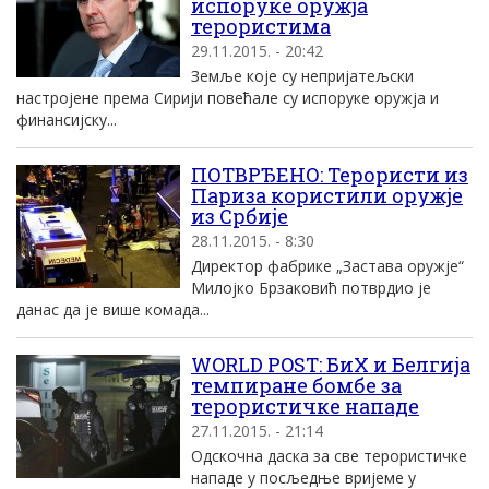
испоруке оружја
терористима
29.11.2015. - 20:42
Земље које су непријатељски
настројене према Сирији повећале су испоруке оружја и
финансијску...
ПОТВРЂЕНО: Терористи из
Париза користили оружје
из Србије
28.11.2015. - 8:30
Директор фабрике „Застава оружје“
Милојко Брзаковић потврдио је
данас да је више комада...
WORLD POST: БиХ и Белгија
темпиране бомбе за
терористичке нападе
27.11.2015. - 21:14
Одскочна даска за све терористичке
нападе у посљедње вријеме у