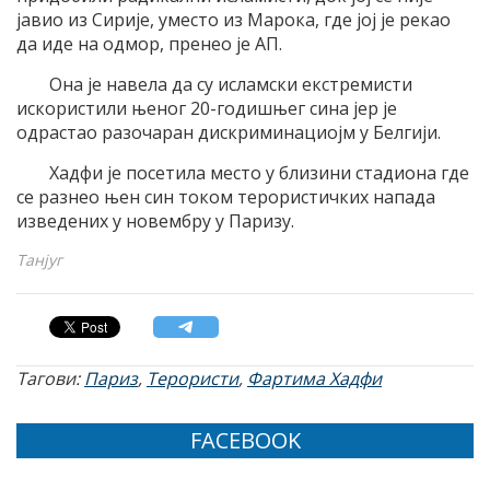
jавио из Сириjе, уместо из Mарока, где jоj jе рекао
да иде на одмор, пренео jе AП.
Oна jе навела да су исламски екстремисти
искористили њеног 20-годишњег сина jер jе
одрастао разочаран дискриминациоjм у Белгиjи.
Хадфи jе посетила место у близини стадиона где
се разнео њен син током терористичких напада
изведених у новембру у Паризу.
Танјуг
Тагови:
Париз
,
Терористи
,
Фартима Хадфи
FACEBOOK