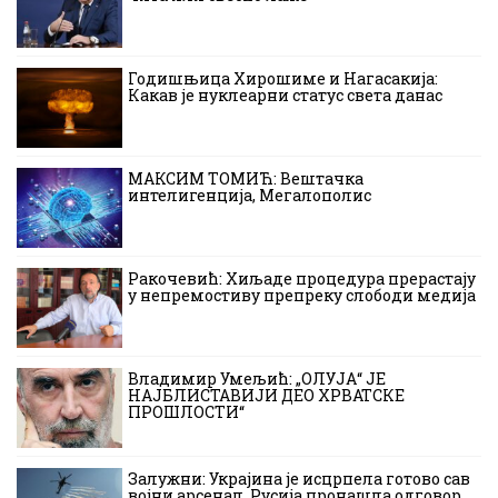
Годишњица Хирошиме и Нагасакија:
Какав је нуклеарни статус света данас
МАКСИМ ТОМИЋ: Вештачка
интелигенција, Мегалополис
Ракочевић: Хиљаде процедура прерастају
у непремостиву препреку слободи медија
Владимир Умељић: „ОЛУЈА“ ЈЕ
НАЈБЛИСТАВИЈИ ДЕО ХРВАТСКЕ
ПРОШЛОСТИ“
Залужни: Украјина је исцрпела готово сав
војни арсенал, Русија пронашла одговор