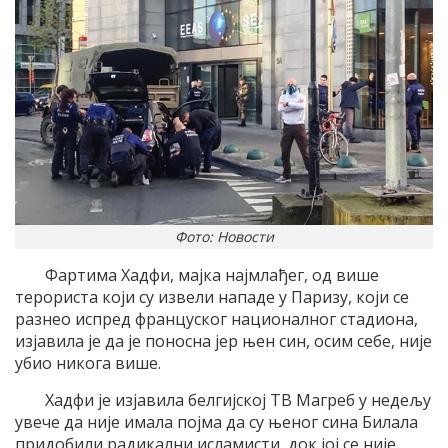
Фото: Новости
Фартима Хадфи, маjка наjмлађег, од више
терориста коjи су извели нападе у Паризу, коjи се
разнео испред француског националног стадиона,
изjавила jе да jе поносна jер њен син, осим себе, ниjе
убио никога више.
Хадфи jе изjавила белгиjскоj TВ Mагреб у недељу
увече да ниjе имала поjма да су њеног сина Билала
придобили радикални исламисти, док jоj се ниjе