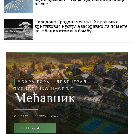
на све
Парадокс: Градоначелник Хирошиме
критиковао Русију, а заборавио да помене
ко је бацио атомску бомбу