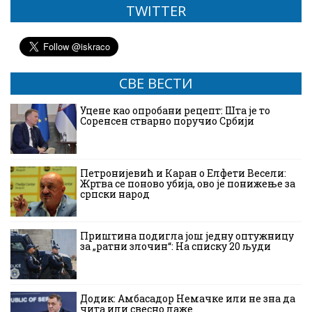
TWITTER
СВЕ ВЕСТИ
Уцене као опробани рецепт: Шта је то
Соренсен стварно поручио Србији
Петронијевић и Каран о Елфети Весели:
Жртва се поново убија, ово је понижење за
српски народ
Приштина подигла још једну оптужницу
за „ратни злочин“: На списку 20 људи
Додик: Амбасадор Немачке или не зна да
чита или свесно лаже