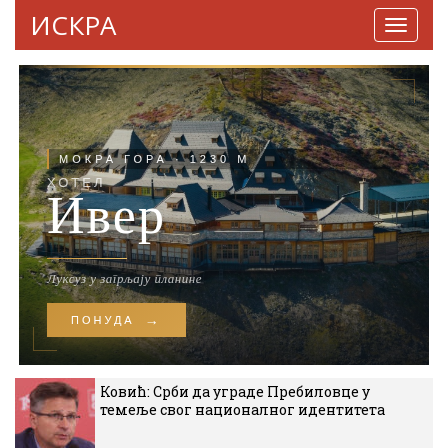
ИСКРА
Навига
Ковић: Срби да уграде Пребиловце у
темеље свог националног идентитета