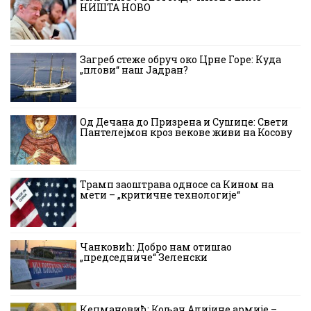
НИШТА НОВО
Загреб стеже обруч око Црне Горе: Куда
„плови“ наш Јадран?
Од Дечана до Призрена и Сушице: Свети
Пантелејмон кроз векове живи на Косову
Трамп заоштрава односе са Кином на
мети – „критичне технологије“
Чанковић: Добро нам отишао
„председниче“ Зеленски
Кецмановић: Кољач Алијине армије –