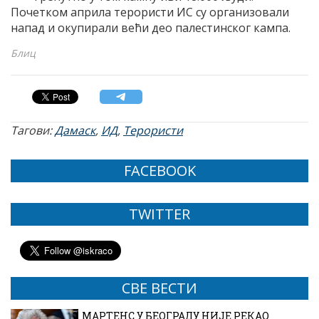
Почетком априла терористи ИС су организовали
напад и окупирали већи део палестинског кампа.
Блиц
Тагови:
Дамаск
,
ИД
,
Терористи
FACEBOOK
TWITTER
СВЕ ВЕСТИ
МАРТЕНС У БЕОГРАДУ НИЈЕ РЕКАО