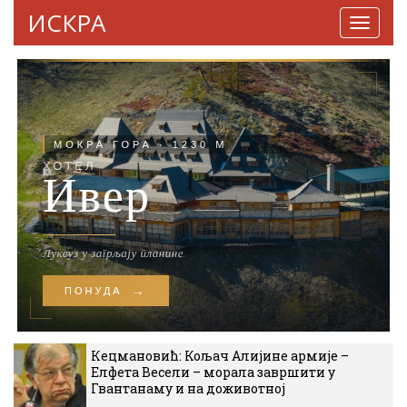
ИСКРА
Навига
Кецмановић: Кољач Алијине армије –
Елфета Весели – морала завршити у
Гвантанаму и на доживотној