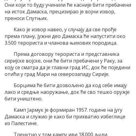
Они који то буду учинили ће касније бити пребачени
на исток Дамаска, прецизирао је војни извор,
преноси Спутњик.
Како је извор навео, у случају да све прође
према плану, јужни део Дамаска ће напустити око
3.500 терориста и чланова њихових породица.
Према договору терориста и представника
сиријске војске, они ће бити пребачени у Раку, за
коју се сматра да је главни град ИС, док ће поједини
отићи у град Мари на северозападу Сирије.
Борцима ће бити дозвољено да код себе имају
лако и средње наоружање, док ће сво тешко оружје
бити уништено.
Камп Јармук је формиран 1957. године на југу
Дамаска и служио је како би прихватио избеглице
из Палестине.
Тренутно у том кампу иви 18.000 људи.