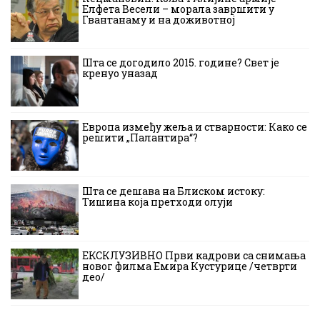
Елфета Весели – морала завршити у
Гвантанаму и на доживотној
Шта се догодило 2015. године? Свет је
кренуо уназад
Европа између жеља и стварности: Како се
решити „Палантира“?
Шта се дешава на Блиском истоку:
Тишина која претходи олуји
ЕКСКЛУЗИВНО Први кадрови са снимања
новог филма Емира Кустурице /четврти
део/