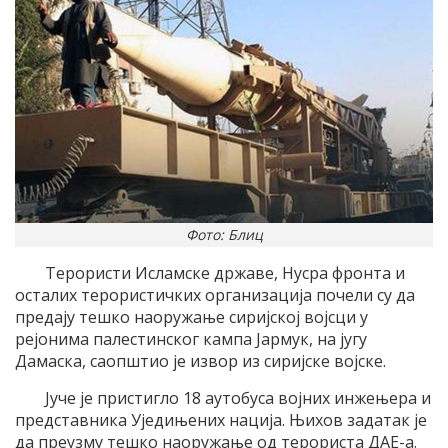
Фото: Блиц
Терористи Исламске државе, Нусра фронта и
осталих терористичких организација почели су да
предају тешко наоружање сиријској војсци у
рејонима палестинског кампа Јармук, на југу
Дамаска, саопштио је извор из сиријске војске.
Јуче је пристигло 18 аутобуса војних инжењера и
представника Уједињених нација. Њихов задатак је
да преузму тешко наоружање од терориста ДАЕ-а.