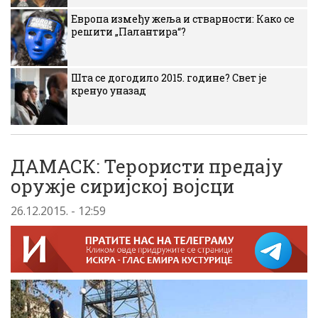
Европа између жеља и стварности: Како се
решити „Палантира“?
Шта се догодило 2015. године? Свет је
кренуо уназад
ДАМАСК: Терористи предају
оружје сиријској војсци
26.12.2015. - 12:59