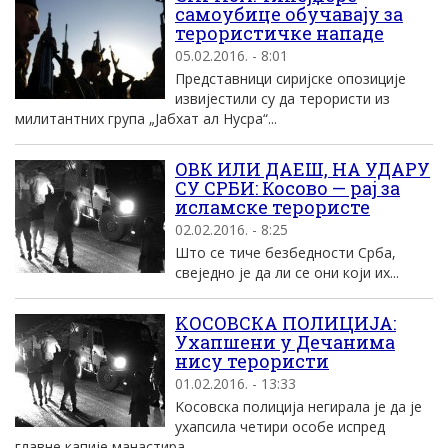
самоубице обучавају за
терористичке нападе
05.02.2016. - 8:01
Представници сиријске опозиције
извијестили су да терористи из
милитантних група „Јабхат ал Нусра“...
ОВК ИЛИ ДАЕШ, НА УДАРУ
СУ СРБИ: Косово — рај за
исламске терористе
02.02.2016. - 8:25
Што се тиче безбедности Срба,
свеједно је да ли се они који их...
KОСОВСКА ПОЛИЦИЈА:
Ухапшени у Дечанима
нису терористи
01.02.2016. - 13:33
Kосовска полициjа негирала jе да jе
ухапсила четири особе испред
главне капиjе манастира...