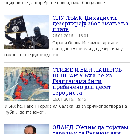
оцијенио је да поређење припадника Специјалне...
СПУТЊИК: Џихадисти
дезертираjу због смањења
плате
26.01.2016. - 16:01
Страни борци Исламске државе
наводно су почели да дезертираjу
након што jе руководство...
СТИЖЕ И БИН ЛАДЕНОВ
ПОШТАР: У БиХ ће из
Гвантанама бити
пребачено још десет
терориста
26.01.2016. - 9:45
У БиХ ће, након Тарика ал Салаха, из америчког затвора на
Куби „Гвантанамо“...
ОЛАНД: Желим да појачам
сарадњу са Русијом али