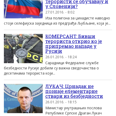
Терористи се обучавају и
у Словенији?
27.01.2016. - 8:02
Иза полигона за џихадисте наводно
стоји селефијска заједница из предграђа Љубљане, која је...
КОМЕРСАНТ: Бивши
терориста открио ко је
припремао нападе у
Русији
26.01.2016. - 18:24
Сарадници Федералне службе
безбедности Русије добили су важна сведочанства о
десетинама терориста који...
ЛУКАЧ: Црнадак не
познаје елементарне
ствари из безбједности
26.01.2016. - 18:15
Министар унутрашњих послова
Републике Српске Драган Лукач