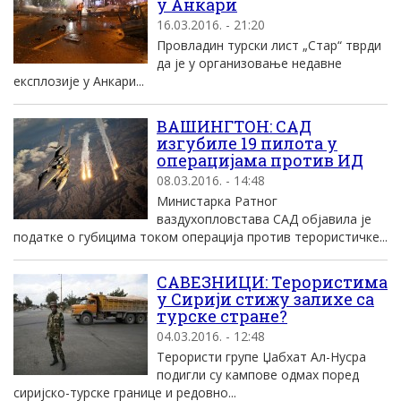
у Анкари
16.03.2016. - 21:20
Провладин турски лист „Стар“ тврди
да је у организовање недавне
експлозије у Анкари...
ВАШИНГТОН: САД
изгубиле 19 пилота у
операцијама против ИД
08.03.2016. - 14:48
Министарка Ратног
ваздухопловстава САД објавила је
податке о губицима током операција против терористичке...
САВЕЗНИЦИ: Tерористима
у Сириjи стижу залихе са
турске стране?
04.03.2016. - 12:48
Tерористи групе Џабхат Aл-Нусра
подигли су кампове одмах поред
сириjско-турске границе и редовно...