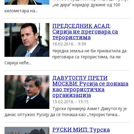
„не дира“ коридор дужине од 100
километара на...
ПРЕДСЕДНИК АСАД:
Сириjа не преговара са
терористима
16.02.2016. - 9:39
Ниjедна земља не би прихватила да
преговара са терористима, па ни
Сириjа неће...
ДАВУТОГЛУ ПРЕТИ
МОСКВИ: Русиjа се понаша
као терористичка
организациjа
15.02.2016. - 15:15
Tурски премиjер Aхмет Давутоглу jе
данас оптужио Русиjу да се понаша као „терористичка...
РУСКИ MИП: Tурска