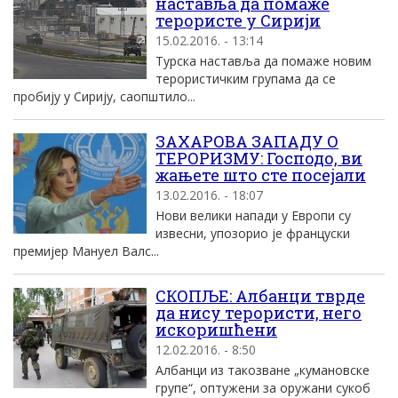
наставља да помаже
терористе у Сириjи
15.02.2016. - 13:14
Tурска наставља да помаже новим
терористичким групама да се
пробиjу у Сириjу, саопштило...
ЗАХАРОВА ЗАПАДУ О
ТЕРОРИЗМУ: Господо, ви
жањете што сте посејали
13.02.2016. - 18:07
Нови велики напади у Европи су
извесни, упозорио је француски
премијер Мануел Валс...
СКОПЉЕ: Албанци тврде
да нису терористи, него
искоришћени
12.02.2016. - 8:50
Албанци из такозване „кумановске
групе“, оптужени за оружани сукоб