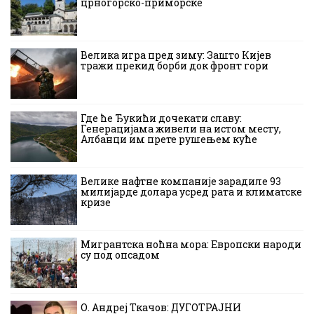
црногорско-приморске
Велика игра пред зиму: Зашто Кијев
тражи прекид борби док фронт гори
Где ће Ђукићи дочекати славу:
Генерацијама живели на истом месту,
Албанци им прете рушењем куће
Велике нафтне компаније зарадиле 93
милијарде долара усред рата и климатске
кризе
Мигрантска ноћна мора: Европски народи
су под опсадом
О. Андреј Ткачов: ДУГОТРАЈНИ