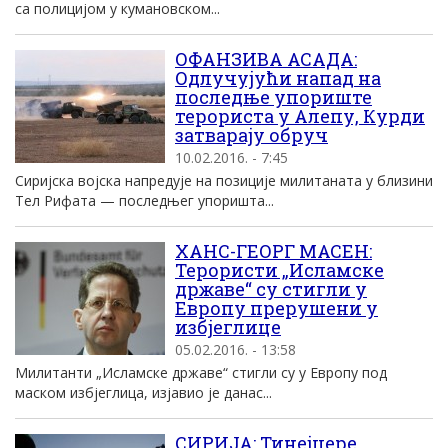
са полицијом у кумановском...
ОФАНЗИВА АСАДА:
Одлучујући напад на
последње упориште
терориста у Алепу, Курди
затварају обруч
10.02.2016. - 7:45
Сиријска војска напредује на позиције милитаната у близини
Тел Рифата — последњег упоришта...
ХАНС-ГЕОРГ МАСЕН:
Терористи „Исламске
државе“ су стигли у
Европу прерушени у
избјеглице
05.02.2016. - 13:58
Милитанти „Исламске државе“ стигли су у Европу под
маском избјеглица, изјавио је данас...
СИРИЈА: Тинејџере