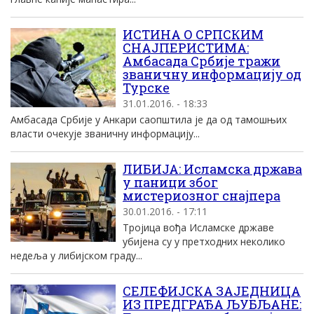
ИСТИНА О СРПСКИМ
СНАЈПЕРИСТИМА:
Амбасада Србије тражи
званичну информацију од
Турске
31.01.2016. - 18:33
Амбасада Србије у Анкари саопштила је да од тамошњих
власти очекује званичну информацију...
ЛИБИЈА: Исламска држава
у паници због
мистериозног снајпера
30.01.2016. - 17:11
Тројица вођа Исламске државе
убијена су у претходних неколико
недеља у либијском граду...
СЕЛЕФИЈСКА ЗАЈЕДНИЦА
ИЗ ПРЕДГРАЂА ЉУБЉАНЕ: