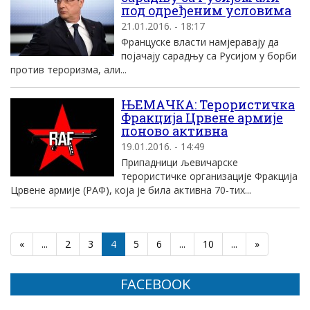
под одређеним условима
21.01.2016. - 18:17
Француске власти намјеравају да
појачају сарадњу са Русијом у борби
против тероризма, али...
ЊЕМАЧКА: Терористичка
Фракција Црвене армије
поново активна
19.01.2016. - 14:49
Припадници љевичарске
терористичке организације Фракција
Црвене армије (РАФ), која је била активна 70-тих...
«
...
2
3
4
5
6
...
10
...
»
FACEBOOK