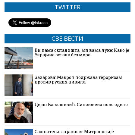
TWITTER
СВЕ ВЕСТИ
Ви нама складишта, ми вама луке: Како је
Украјина остала без мора
Захарова: Макрон подржава тероризам
против руских цивила
Дејан Баљошевић: Синовљево ново одело
Саопштење за јавност Митрополије