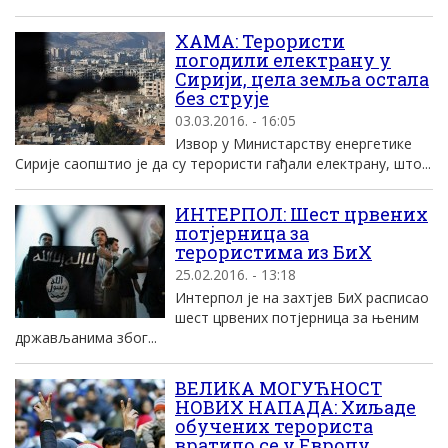
ХАМА: Терористи
погодили електрану у
Сирији, цела земља остала
без струје
03.03.2016. - 16:05
Извор у Министарству енергетике
Сирије саопштио је да су терористи гађали електрану, што...
ИНТЕРПОЛ: Шест црвених
потјерница за
терористима из БиХ
25.02.2016. - 13:18
Интерпол је на захтјев БиХ расписао
шест црвених потјерница за њеним
држављанима због...
ВЕЛИКА МОГУЋНОСТ
НОВИХ НАПАДА: Хиљаде
обучених терориста
вратило се у Европу