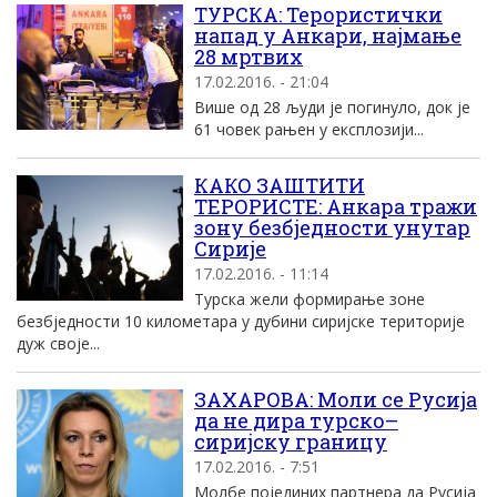
ТУРСКА: Терористички
напад у Анкари, најмање
28 мртвих
17.02.2016. - 21:04
Више од 28 људи је погинуло, док је
61 човек рањен у експлозији...
КАКО ЗАШТИТИ
ТЕРОРИСТЕ: Анкара тражи
зону безбједности унутар
Сирије
17.02.2016. - 11:14
Турска жели формирање зоне
безбједности 10 километара у дубини сиријске територије
дуж своје...
ЗАХАРОВА: Моли се Русија
да не дира турско–
сиријску границу
17.02.2016. - 7:51
Молбе појединих партнера да Русија