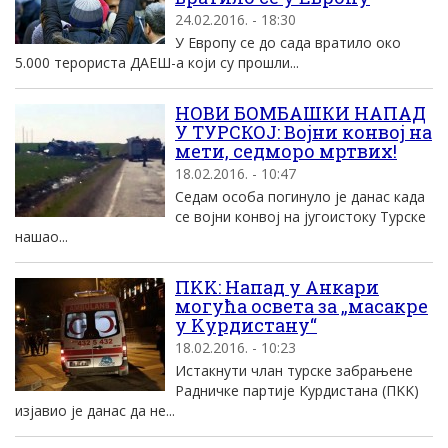
24.02.2016. - 18:30
У Европу се до сада вратило око
5.000 терориста ДАЕШ-а који су прошли...
НОВИ БОМБАШКИ НАПАД
У ТУРСКОЈ: Војни конвој на
мети, седморо мртвих!
18.02.2016. - 10:47
Седам особа погинуло је данас када
се војни конвој на југоистоку Турске
нашао...
ПKK: Напад у Aнкари
могућа освета за „масакре
у Kурдистану“
18.02.2016. - 10:23
Истакнути члан турске забрањене
Радничке партиjе Kурдистана (ПKK)
изjавио jе данас да не...