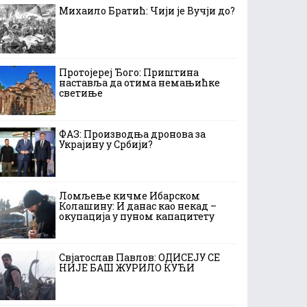
Михаило Братић: Чији је Вучји до?
Протојереј Ђого: Приштина
наставља да отима немањићке
светиње
ФАЗ: Производња дронова за
Украјину у Србији?
Ломљење кичме Ибарском
Колашину: И данас као некад –
окупација у пуном капацитету
Свјатослав Павлов: ОДИСЕЈУ СЕ
НИЈЕ БАШ ЖУРИЛО КУЋИ