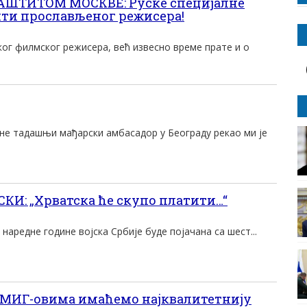
ШТИТОМ МОСКВЕ: Руске специјалне
ити прослављеног режисера!
ог филмског режисера, већ извесно време прате и о
ине тадашњи мађарски амбасадор у Београду рекао ми је
И: „Хрватска ће скупо платити…“
наредне године војска Србије буде појачана са шест...
МИГ-овима имаћемо најквалитетнију