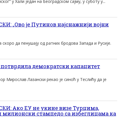
г“ у Хали један на Београдском сајму, у суботу у...
: „Ово је Путинов најснажнији војни
скоро да пенушају од ратних бродова Запада и Русије.
 потврдила демократски капацитет
р Мирослав Лазански рекао је синоћ у Теслићу да је
И: Ако ЕУ не укине визе Турцима,
и милионски стампедо са избеглицама ка