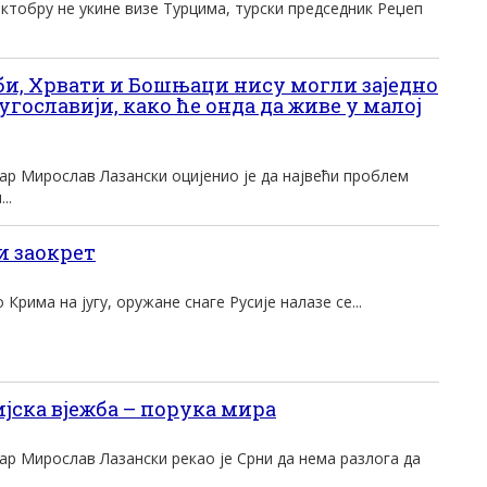
октобру не укине визе Турцима, турски председник Реџеп
и, Хрвати и Бошњаци нису могли заједно
угославији, како ће онда да живе у малој
ар Мирослав Лазански оцијенио је да највећи проблем
..
и заокрет
Крима на југу, оружане снаге Русије налазе се...
ска вјежба – порука мира
ар Мирослав Лазански рекао је Срни да нема разлога да