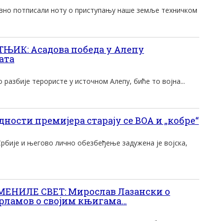
авно потписали ноту о приступању наше земље техничком
ЊИК: Асадова победа у Алепу
ата
 разбије терористе у источном Алепу, биће то војна...
ности премијера старају се ВОА и „кобре“
Србије и његово лично обезбеђење задужена је војска,
МЕНИЛЕ СВЕТ: Мирослав Лазански о
арламов о својим књигама…