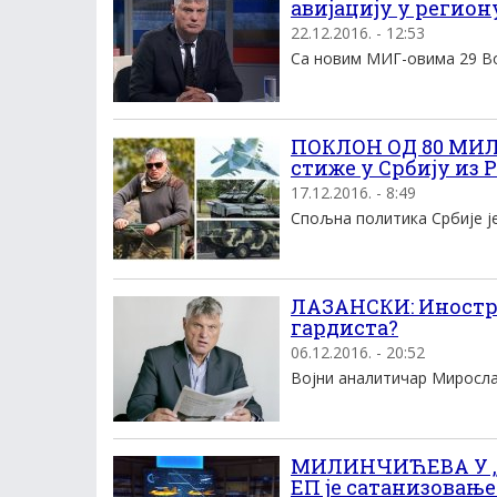
авијацију у регион
22.12.2016. - 12:53
Са новим МИГ-овима 29 Војс
ПОКЛОН ОД 80 МИЛ
стиже у Србију из Р
17.12.2016. - 8:49
Спољна политика Србије је
ЛАЗАНСКИ: Иностра
гардиста?
06.12.2016. - 20:52
Воjни аналитичар Mирослав
МИЛИНЧИЋЕВА У „
ЕП је сатанизовање