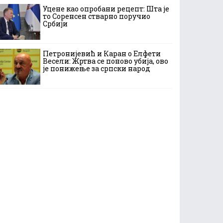
Уцене као опробани рецепт: Шта је
то Соренсен стварно поручио
Србији
Петронијевић и Каран о Елфети
Весели: Жртва се поново убија, ово
је понижење за српски народ