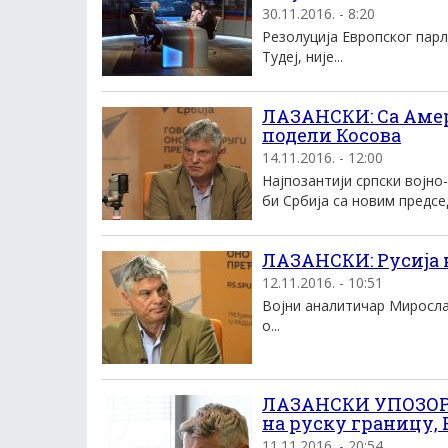
30.11.2016. - 8:20
Резолуција Европског пар
Тудеј, није...
ЛАЗАНСКИ: Са Амер
подели Косова
14.11.2016. - 12:00
Најпозантији српски војно
би Србија са новим председ
ЛАЗАНСКИ: Русија 
12.11.2016. - 10:51
Војни аналитичар Миросла
о...
ЛАЗАНСКИ УПОЗОРАВ
на руску границу, 
11.11.2016. - 20:54