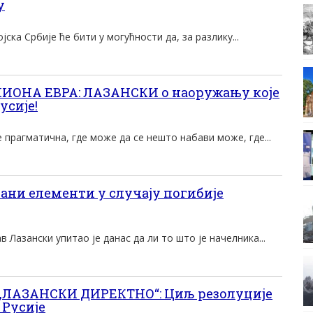
у
ка Србије ће бити у могућности да, за разлику...
ИОНА ЕВРА: ЛАЗАНСКИ о наоружању које
усије!
 прагматична, где може да се нешто набави може, где...
ни елементи у случаjу погибиjе
 Лазански упитао jе данас да ли то што jе начелника...
ЛАЗАНСКИ ДИРЕКТНО“: Циљ резолуције
 Русије