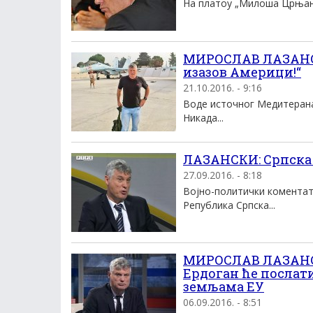
На платоу „Милоша Црњанско
МИРОСЛАВ ЛАЗАНСКИ
изазов Америци!“
21.10.2016. - 9:16
Воде источног Медитерана 
Никада...
ЛАЗАНСКИ: Српска
27.09.2016. - 8:18
Војно-политички коментато
Република Српска...
МИРОСЛАВ ЛАЗАНСК
Ердоган ће послат
земљама ЕУ
06.09.2016. - 8:51