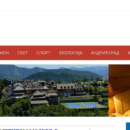
ГИОН
СВЕТ
СПОРТ
ЕКОЛОГИЈА
АНДРИЋГРАД