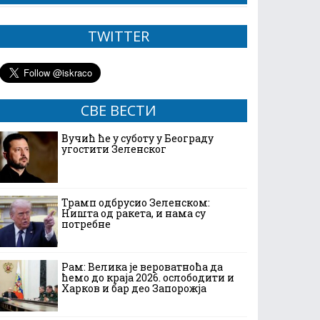
TWITTER
СВЕ ВЕСТИ
Вучић ће у суботу у Београду
угостити Зеленског
Трамп одбрусио Зеленском:
Ништа од ракета, и нама су
потребне
Рам: Велика је вероватноћа да
ћемо до краја 2026. ослободити и
Харков и бар део Запорожја