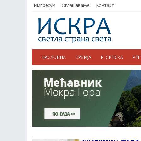
Импресум
Оглашавање
Контакт
НАСЛОВНА
СРБИЈА
Р. СРПСКА
РЕ