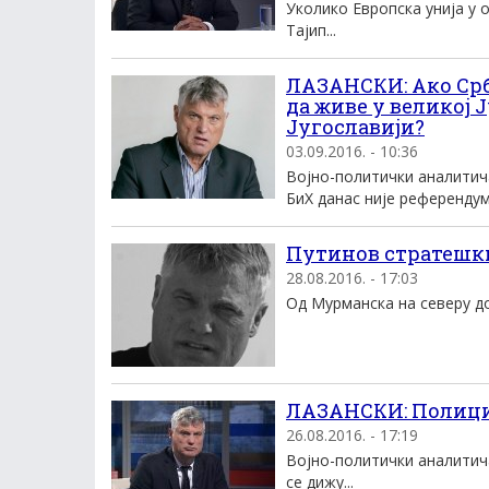
Уколико Европска унија у 
Тајип...
ЛАЗАНСКИ: Ако Срб
да живе у великој Ј
Југославији?
03.09.2016. - 10:36
Војно-политички аналитич
БиХ данас није референдум.
Путинов стратешк
28.08.2016. - 17:03
Од Мурманска на северу до 
ЛАЗАНСКИ: Полициј
26.08.2016. - 17:19
Војно-политички аналитич
се дижу...