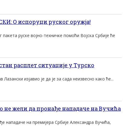
И: О испоруци руског оружја!
 пакета руске војно-техничке помоћи Војска Србије ће
тан расплет ситуациjе у Tурско
Лазански изjавио jе да jе за сада неизвесно како ће...
о не жели да пронађе нападаче на Вучића
ђе нападаче на премијера Србије Александра Вучића,