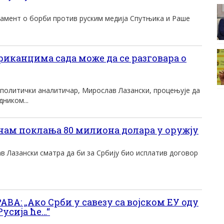
ламент о борби против руским медија Спутњика и Раше
иканцима сада може да се разговара о
-политички аналитичар, Мирослав Лазански, процењује да
ником...
нам поклања 80 милиона долара у оружју
в Лазански сматра да би за Србију био исплатив договор
А: „Ако Срби у савезу са војском ЕУ оду
Русија ће…“