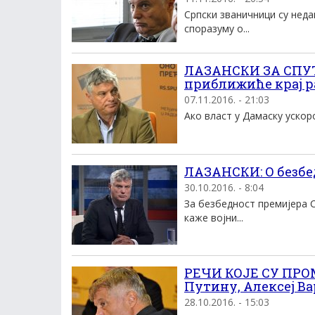
Српски званичници су нед
споразуму о...
ЛАЗАНСКИ ЗА СПУТ
приближиће крај р
07.11.2016. - 21:03
Ако власт у Дамаску ускоро
ЛАЗАНСКИ: О безбед
30.10.2016. - 8:04
За безбедност премијера 
каже војни...
РЕЧИ КОЈЕ СУ ПРО
Путину, Алексеј В
28.10.2016. - 15:03