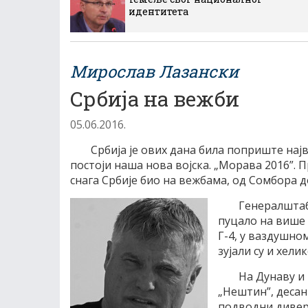
идентитета
Мирослав Лазански
Србија на вежби
05.06.2016.
Србија је ових дана била поприште нај
постоји наша нова војска. „Морава 2016”. 
снага Србије био на вежбама, од Сомбора до 
Генералштаб
пуцало на више 
Г-4, у ваздушно
зујали су и хели
На Дунаву и
„Нештин”, десан
подводни диверз