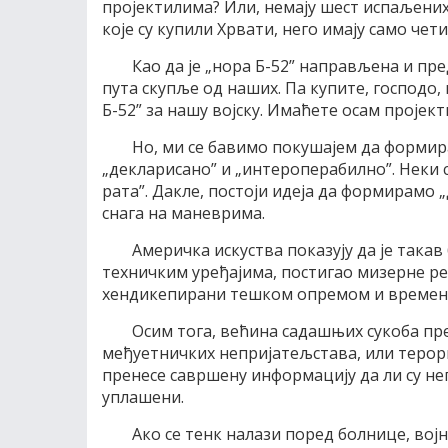
пројектилима? Или, немају шест испаљених
које су купили Хрвати, него имају само чет
Као да је „нора Б-52” направљена и пре
пута скупље од наших. Па купите, господо,
Б-52” за нашу војску. Имаћете осам пројект
Но, ми се бавимо покушајем да формир
„декларисано” и „интероперабилно”. Неки 
рата”. Дакле, постоји идеја да формирам
снага на маневрима.
Америчка искуства показују да је така
техничким уређајима, постигао мизерне рез
хендикепирани тешком опремом и времено
Осим тога, већина садашњих сукоба пр
међуетничких непријатељстава, или терори
пренесе савршену информацију да ли су не
уплашени.
Ако се тенк налази поред болнице, вој