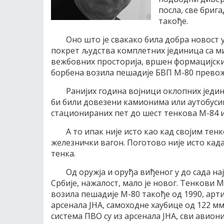
посла, све брига
такође.
Оно што је свакако била добра новост у
покрет људства комплетних јединица са ми
вежбовних просторија, вршен формацијски
борбена возила пешадије БВП М-80 прево
Ранијих година војници оклопних једи
би били довезени камионима или аутобусим
стационираних пет до шест тенкова М-84 и
А то ипак није исто као кад својим тен
железнички вагон. Поготово није исто када
тенка.
Од оружја и оруђа виђеног у до сада н
Србије, нажалост, мало је новог. Тенкови 
возила пешадије М-80 такође од 1990, арти
арсенала ЈНА, самоходне хаубице од 122 мм
система ПВО су из арсенала ЈНА, сви авиони 