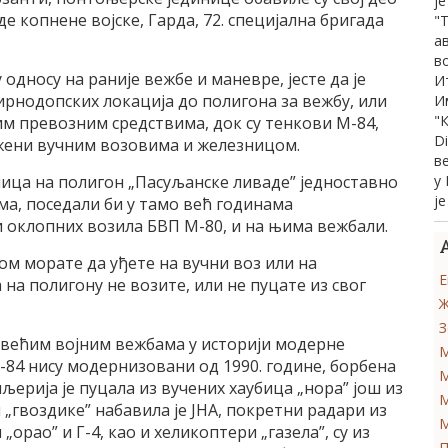
ј
де копнене војске, Гарда, 72. специјална бригада
"
а
во
 односу на раније вежбе и маневре, јесте да је
И
рнодопских локација до полигона за вежбу, или
И
"
м превозним средствима, док су тенкови М-84,
D
жени вучним возовима и железницом.
в
ница на полигон „Пасуљанске ливаде” једноставно
у
ј
а, поседали би у тамо већ годинама
 оклопних возила БВП М-80, и на њима вежбали.
ком морате да уђете на вучни воз или на
Е
 на полигону не возите, или не пуцате из свог
Ж
З
ајвећим војним вежбама у историји модерне
М
М-84 нису модернизовани од 1990. године, борбена
М
љерија је пуцала из вучених хаубица „нора” још из
М
 „гвоздике” набавила је ЈНА, покретни радари из
М
„орао” и Г-4, као и хеликоптери „газела”, су из
П