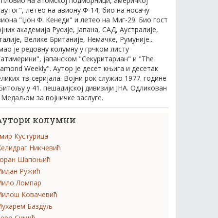
е пловио на атомској подморници, америчкој
Таутог", летео на авиону Ф-14, био на носачу
виона "Џон Ф. Кенеди" и летео на Миг-29. Био гост
јних академија Русије, Јапана, САД, Аустралије,
талије, Велике Британије, Немачке, Румуније...
мао је редовну колумну у грчком листу
Катимерини", јапанском "Секуритариан" и "The
iamond Weekly". Аутор је десет књига и десетак
еликих тв-серијала. Војни рок служио 1977. године
 Битољу у 41. пешадијској дивизији ЈНА. Одликован
е Медаљом за војничке заслуге.
Аутори колумни
мир Кустурица
елидраг Никчевић
оран Шапоњић
илан Ружић
ило Ломпар
илош Ковачевић
ухарем Баздуљ
еро Симић