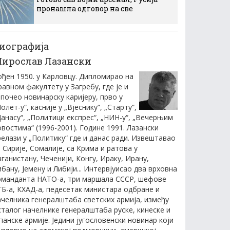
пронашла одговор на све
иографија
ирослав Лазански
ођен 1950. у Карловцу. Дипломирао на
равном факултету у Загребу, где је и
апочео новинарску каријеру, прво у
олет-у“, касније у „Вјеснику“, „Старту“,
Данасу“, „Политици експрес“, „НИН-у“, „Вечерњим
овостима“ (1996-2001). Године 1991. Лазански
релази у „Политику“ где и данас ради. Извештавао
з Сирије, Сомалије, са Крима и ратова у
вганистану, Чеченији, Конгу, Ираку, Ирану,
ибану, Јемену и Либији... Интервјуисао два врховна
оманданта НАТО-а, три маршала СССР, шефове
ГБ-а, КХАД-а, педесетак министара одбране и
ачелника генералштаба светских армија, између
сталог начелнике генералштаба руске, кинеске и
апанске армије. Једини југословенски новинар који