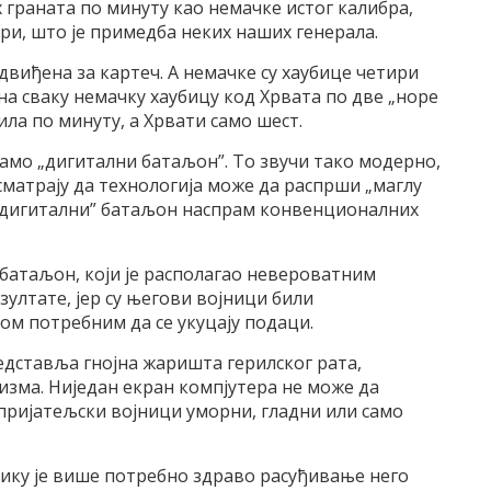
 граната по минуту као немачке истог калибра,
ири, што је примедба неких наших генерала.
двиђена за картеч. А немачке су хаубице четири
 на сваку немачку хаубицу код Хрвата по две „норе
ила по минуту, а Хрвати само шест.
амо „дигитални батаљон”. То звучи тако модерно,
сматрају да технологија може да распрши „маглу
о „дигитални” батаљон наспрам конвенционалних
в батаљон, који је располагао невероватним
ултате, јер су његови војници били
м потребним да се укуцају подаци.
едставља гнојна жаришта герилског рата,
зма. Ниједан екран компјутера не може да
пријатељски војници уморни, гладни или само
нику је више потребно здраво расуђивање него