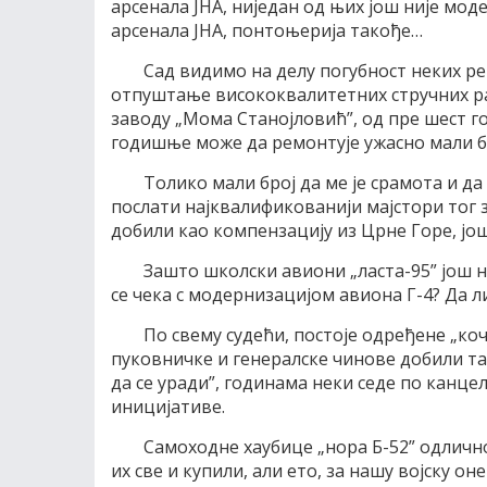
арсенала ЈНА, ниједан од њих још није мод
арсенала ЈНА, понтоњерија такође…
Сад видимо на делу погубност неких р
отпуштање висококвалитетних стручних р
заводу „Мома Станојловић”, од пре шест год
годишње може да ремонтује ужасно мали б
Толико мали број да ме је срамота и д
послати најквалификованији мајстори тог 
добили као компензацију из Црне Горе, јо
Зашто школски авиони „ласта-95” још 
се чека с модернизацијом авиона Г-4? Да л
По свему судећи, постоје одређене „ко
пуковничке и генералске чинове добили т
да се уради”, годинама неки седе по канце
иницијативе.
Самоходне хаубице „нора Б-52” одлично 
их све и купили, али ето, за нашу војску о