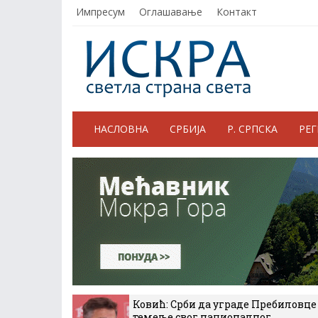
Импресум
Оглашавање
Контакт
НАСЛОВНА
СРБИЈА
Р. СРПСКА
РЕ
Ковић: Срби да уграде Пребиловце
темеље свог националног