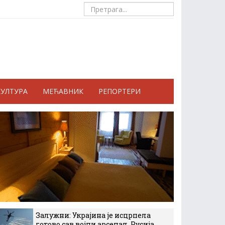
КУЛТУРА
МЕЋАВНИК
РЕПОРТЕРИ
Залужни: Украјина је исцрпела
готово сав војни арсенал, Русија