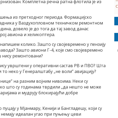
ернизован. Комплетна речна ратна флотила је из
С
ешења из претходног периода. Формацијско
адника у Ваздухопловном техничком ремонтном
ина, довело је до тога да тај завод данас
рој авиона и хеликоптера.
а напишем колико. Зашто су својевремено у пензију
завода? Зашто авиони Г-4, које смо својевремено
ш нису ремонтовани?
нису уврштени у оперативни састав РВ и ПВО? Шта
и то неко у Генералштабу „не воли” авијацију?
чнице” на разним војним нивоима. Неки су
ако што су годинама тврдили „да нешто не може
ларијама и мудрују блокирајући добре
пуцају у Мјанмару, Кенији и Бангладешу, који су
не немају идеалан угао при пуњењу цеви