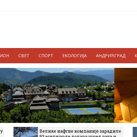
ГИОН
СВЕТ
СПОРТ
ЕКОЛОГИЈА
АНДРИЋГРАД
 у
Велике нафтне компаније зарадиле
93 милијарде долара усред рата и