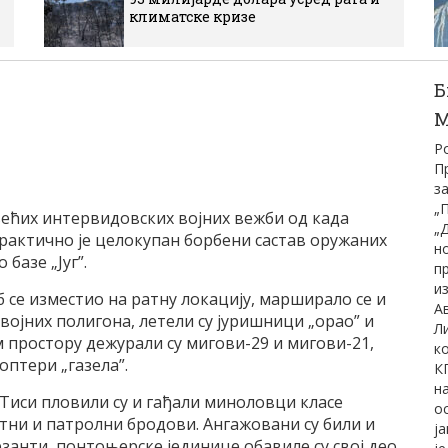
климатске кризе
Б
М
Р
П
з
„П
већих интервидовских војних вежби од када
„
Практично је целокупан борбени састав оружаних
н
базе „Југ”.
п
и
 се изместио на ратну локацију, марширало се и
А
војних полигона, летели су јуришници „орао” и
Л
м простору дежурали су мигови-29 и мигови-21,
к
коптери „газела”.
К
н
 Тиси пловили су и гађали миноловци класе
о
тни и патролни бродови. Ангажовани су били и
ј
анти, понтоњерске јединице обавиле су свој део