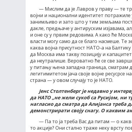
— Мислим да је Лавров у праву — те тр
војни и национални идентитет потражиле у
занимљиво и зато што у тим земљама пост
дакле, предњаче у антируским изјавама, ал
и оне су у првим редовима. А како ће Моск
власти могу само да се благо насмеше. Те 
каква војна присутност НАТО-а на Балтику 
да Москва има такву позицију и капацитете
да неутралише. Вероватно ће се све заврш
у питању њена западна граница, сматрам д
легитимитетом јача своје војне ресусрсе на
страна — у овом случају то је НАТО.
Јенс Столтенберг је недавно у интер
да НАТО
„
не жели сукоб са Русијом, ни 
нагласио да сматра да Алијанса треба д
демонстрирати своју снагу. О каквим а
— Па то ја треба Вас да питам — о как
то акције? Они стално траже неку врсту пов