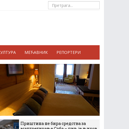
КУЛТУРА
МЕЋАВНИК
РЕПОРТЕРИ
Приштина не бира средства за
малтретирање Срба – циљ је њихов