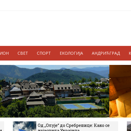
ГИОН
СВЕТ
СПОРТ
ЕКОЛОГИЈА
АНДРИЋГРАД
Од „Олује“ до Сребренице: Како се
и
изјаснила Украјина