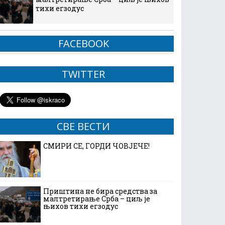
тихи егзодус
FACEBOOK
TWITTER
СВЕ ВЕСТИ
СМИРИ СЕ, ГОРДИ ЧОВЈЕЧЕ!
Приштина не бира средства за
малтретирање Срба – циљ је
њихов тихи егзодус