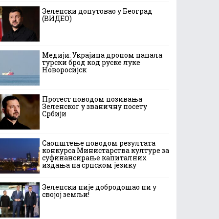
Зеленски допутовао у Београд
(ВИДЕО)
Медији: Украјина дроном напала
турски брод код руске луке
Новоросијск
Протест поводом позивања
Зеленског у званичну посету
Србији
Саопштење поводом резултата
конкурса Министарства културе за
суфинансирање капиталних
издања на српском језику
Зеленски није добродошао ни у
својој земљи!