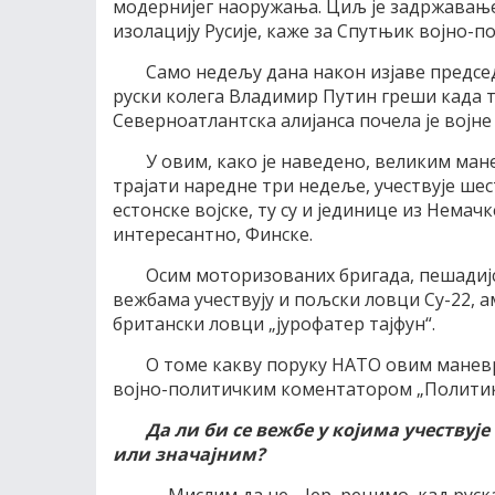
модернијег наоружања. Циљ је задржавање
изолацију Русије, каже за Спутњик војно-
Само недељу дана након изјаве предс
руски колега Владимир Путин греши када т
Северноатлантска алијанса почела је војне
У овим, како је наведено, великим мане
трајати наредне три недеље, учествује ше
естонске војске, ту су и јединице из Немач
интересантно, Финске.
Осим моторизованих бригада, пешадијс
вежбама учествују и пољски ловци Су-22, 
британски ловци „јурофатер тајфун“.
О томе какву поруку НАТО овим маневр
војно-политичким коментатором „Политик
Да ли би се вежбе у којима учествуј
или значајним?