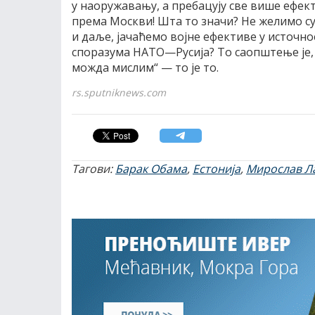
у наоружавању, а пребацују све више ефек
према Москви! Шта то значи? Не желимо су
и даље, јачаћемо војне ефективе у источ
споразума НАТО—Русија? То саопштење је, 
можда мислим“ — то је то.
rs.sputniknews.com
Тагови:
Барак Обама
,
Естонија
,
Мирослав Л