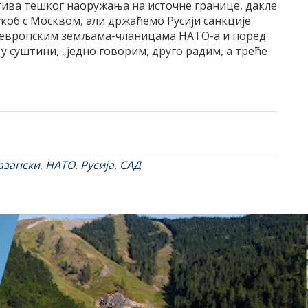
тива тешког наоружања на источне границе, дакле
коб с Москвом, али држаћемо Русији санкције
ноевропским земљама-чланицама НАТО-а и поред
у суштини, „једно говорим, друго радим, а треће
азански
,
НАТО
,
Русија
,
САД