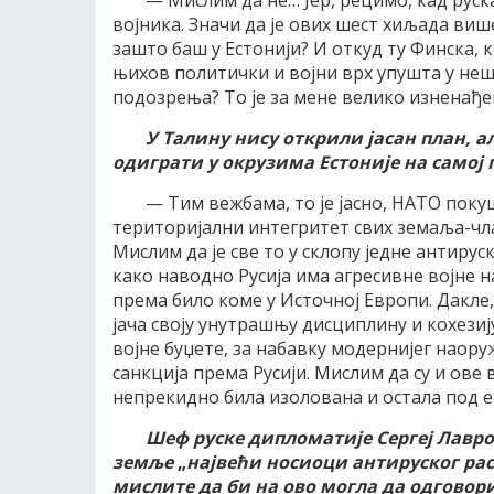
— Мислим да не… Јер, рецимо, кад руск
војника. Значи да је ових шест хиљада ви
зашто баш у Естонији? И откуд ту Финска, 
њихов политички и војни врх упушта у неш
подозрења? То је за мене велико изненађе
У Талину нису открили јасан план, а
одиграти у окрузима Естоније на самој 
— Тим вежбама, то је јасно, НАТО поку
територијални интегритет свих земаља-чла
Мислим да је све то у склопу једне антируск
како наводно Русија има агресивне војне
према било коме у Источној Европи. Дакле,
јача своју унутрашњу дисциплину и кохезиј
војне буџете, за набавку модернијег наор
санкција према Русији. Мислим да су и ове 
непрекидно била изолована и остала под е
Шеф руске дипломатије Сергеј Лавро
земље
„
највећи носиоци антируског р
мислите да би на ово могла да одговор