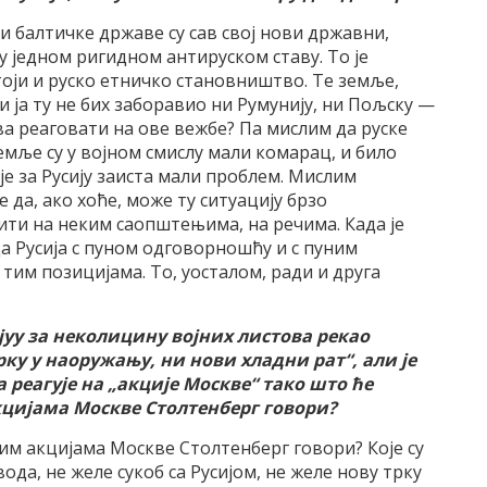
и балтичке државе су сав свој нови државни,
 једном ригидном антируском ставу. То је
оји и руско етничко становништво. Те земље,
и ја ту не бих заборавио ни Румунију, ни Пољску —
ва реаговати на ове вежбе? Па мислим да руске
земље су у војном смислу мали комарац, и било
је за Русију заиста мали проблем. Мислим
 да, ако хоће, може ту ситуацију брзо
ити на неким саопштењима, на речима. Када је
а Русија с пуном одговорношћу и с пуним
 тим позицијама. То, уосталом, ради и друга
вјуу за неколицину војних листова рекао
трку у наоружању, ни нови хладни рат
“
, али је
а реагује на
„
акције Москве
“
тако што ће
кцијама Москве Столтенберг говори?
вим акцијама Москве Столтенберг говори? Које су
ода, не желе сукоб са Русијом, не желе нову трку