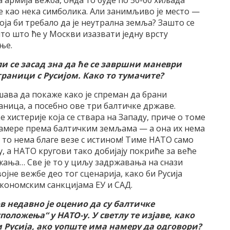
а армија вежба, онда то буде по 50-60 хиљада
ше као нека симболика. Али занимљиво је место —
која би требало да је неутрална земља? Зашто се
то што ће у Москви изазвати једну врсту
ње.
ли се засад зна да ће се завршни маневри
граници с Русијом. Како то тумачите?
шава да покаже како је спреман да брани
ница, а посебно ове три балтичке државе.
е хистерије која се ствара на Западу, приче о томе
 намере према балтичким земљама — а она их нема
 то нема благе везе с истином! Тиме НАТО само
у, а НАТО кругови тако добијају покриће за веће
ужања… Све је то у циљу задржавања на снази
војне вежбе део тог сценарија, како би Русија
кономским санкцијама ЕУ и САД.
в недавно је оценио да су балтичке
асположења
“
у НАТО-у. У светлу те изјаве, како
и Русија, ако уопште има намеру да одговори?