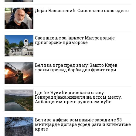
Дејан Баљошевић: Синовљево ново одело
Саопштење за јавност Митрополије
црногорско-приморске
Велика игра пред зиму: Зашто Кијев
тражи прекид борби док фронт гори
Где ће Ђукићи дочекати славу:
Генерацијама живели на истом месту,
Албанци им прете рушењем куће
Велике нафтне компаније зарадиле 93
милијарде долара усред рата и климатске
кризе