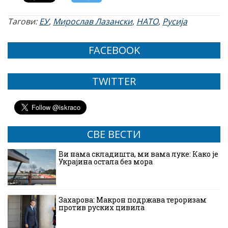
Тагови:
ЕУ
,
Мирослав Лазански
,
НАТО
,
Русија
FACEBOOK
TWITTER
СВЕ ВЕСТИ
Ви нама складишта, ми вама луке: Како је
Украјина остала без мора
Захарова: Макрон подржава тероризам
против руских цивила