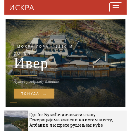
ИСКРА
Навига
Где ће Ђукићи дочекати славу:
Генерацијама живели на истом месту,
Албанци им прете рушењем куће