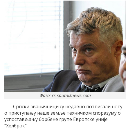
Фото: rs.sputniknews.com
Српски званичници су недавно потписали ноту
о приступању наше земље техничком споразуму о
успостављању борбене групе Европске уније
“Хелброк”.