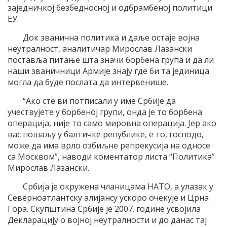
заједничкој безбедносној и одбрамбеној политици
ЕУ.
Док званична политика и даље остаје војна
неутралност, аналитичар Мирослав Лазански
поставља питање шта значи борбена група и да ли
наши званичници Армије знају где би та јединица
могла да буде послата да интервенише.
“Ако сте ви потписали у име Србије да
учествујете у борбеној групи, онда је то борбена
операција, није то само мировна операција. Јер ако
вас пошаљу у балтичке републике, е то, господо,
може да има врло озбиљне репрекусија на односе
са Москвом”, наводи коментатор листа “Политика”
Мирослав Лазански.
Србија је окружена чланицама НАТО, а улазак у
Северноатлантску алијансу ускоро очекује и Црна
Гора. Скупштина Србије је 2007. године усвојила
Декларацију о војној неутралности и до данас тај