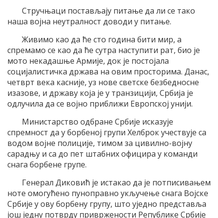
Стручњаци постављају питање да ли се тако
наша војна неутралност доводи у питање.
Живимо као да ће сто година бити мир, а
спремамо се као да ће сутра наступити рат, био је
мото некадашње Армије, док је постојала
социјалистичка држава на овим просторима. Данас,
четврт века касније, уз нове светске безбедносне
изазове, и државу која је у транзицији, Србија је
одлучила да се војно приближи Европској унији.
Министарство одбране Србије исказује
спремност да у борбеној групи Хелброк учествује са
водом војне полиције, тимом за цивилно-војну
сарадњу и са до пет штабних официра у команди
снага борбене групе.
Генерал Диковић је истакао да је потписивањем
ноте омогућено пуноправно укључење снага Војске
Србије у ову борбену групу, што уједно представља
још једну потврду привржености Републике Србије