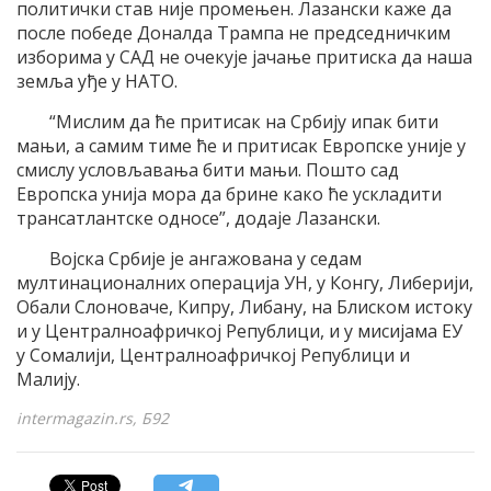
политички став није промењен. Лазански каже да
после победе Доналда Трампа не председничким
изборима у САД не очекује јачање притиска да наша
земља уђе у НАТО.
“Мислим да ће притисак на Србију ипак бити
мањи, а самим тиме ће и притисак Европске уније у
смислу условљавања бити мањи. Пошто сад
Европска унија мора да брине како ће ускладити
трансатлантске односе”, додаје Лазански.
Војска Србије је ангажована у седам
мултинационалних операција УН, у Конгу, Либерији,
Обали Слоноваче, Кипру, Либану, на Блиском истоку
и у Централноафричкој Републици, и у мисијама ЕУ
у Сомалији, Централноафричкој Републици и
Малију.
intermagazin.rs, Б92