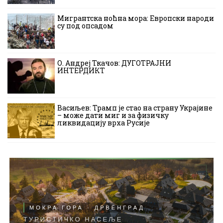
Мигрантска ноћна мора: Европски народи
су под опсадом
О. Андреј Ткачов: ДУГОТРАЈНИ
ИНТЕРДИКТ
Васиљев: Трамп је стао на страну Украјине
– може дати миг и за физичку
ликвидацију врха Русије