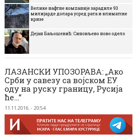
Велике нафтне компаније зарадиле 93
милијарде долара усред рата и климатске
кризе
Дејан Баљошевић: Синовљево ново одело
ЛАЗАНСКИ УПОЗОРАВА: „Ако
Срби у савезу са војском ЕУ
оду на руску границу, Русија
ће…“
11.11.2016. - 20:54