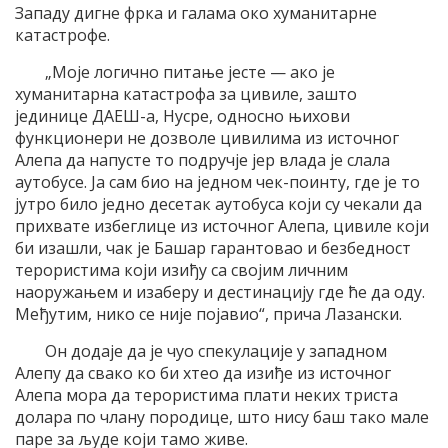
Западу дигне фрка и галама око хуманитарне
катастрофе.
„Моје логично питање јесте — ако је
хуманитарна катастрофа за цивиле, зашто
јединице ДАЕШ-а, Нусре, односно њихови
функционери не дозволе цивилима из источног
Алепа да напусте то подручје јер влада је слала
аутобусе. Ја сам био на једном чек-поинту, где је то
јутро било једно десетак аутобуса који су чекали да
прихвате избеглице из источног Алепа, цивиле који
би изашли, чак је Башар гарантовао и безбедност
терористима који изиђу са својим личним
наоружањем и изаберу и дестинацију где ће да оду.
Међутим, нико се није појавио“, прича Лазански.
Он додаје да је чуо спекулације у западном
Алепу да свако ко би хтео да изиђе из источног
Алепа мора да терористима плати неких триста
долара по члану породице, што нису баш тако мале
паре за људе који тамо живе.