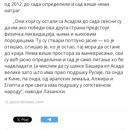
од 2012. до сада определили и сад више нема
натраг.
„Они који су остали са Асадом до сада свесни су
да им ако победи ова друга страна предстоји
физичка ликвидација, њима и њиховим
породицама. Ту су ствари потпуно јасне — ко је
отишао, отишао је, ко је остао, тај мора да остане
до краја. Нема више простора за маневрисање, сви
су већ јасно опредељени и сад је само питање ко ће
надвладати. Ја мислим да су шансе Башара ел Асада
велике зато што има прво подршку Русије, па онда
и Кине, па онда, од арапских земаља, Алжира и
Египта а пре свега има подршку у сопственом
народу“, наводи Лазански.
rs.sputniknews.com