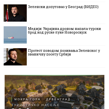
Зеленски допутовао у Београд (ВИДЕО)
Медији: Украјина дроном напала турски
брод код руске луке Новоросијск
Протест поводом позивања Зеленског у
званичну посету Србији