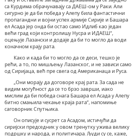
са Курдима обрачунавају са ДАЕШ-ом у Раки. Али
сигурно је да би победа у Алепу била фантастични
пропагандни и војни успех армије Сирије и Башара
ел Асада јер онда би остао само Идлиб као један
већи град који контролишу Нусра и ИДАЕШ“,
оцењује Лазански и додаје да би то могло да води
коначном крају рата.
Како и када би то могло да се деси, тешко је
рећи, а то, по мишљењу Лазанског, и не зависи само
од Сиријаца, већ пре свега од Американаца и Руса.
„Они морају да договоре крај рата. За сада не
видим могућност да се то брзо заврши, иако
мислим да би победа снага Башара ел Асада у Алепу
битно смањила чекање краја рата“, напомиње
саговорник Спутњика.
Он описује и сусрет са Асадом, истичући да
сиријски председник у овом тренутку ужива велику
подршку и народа, и политичара. Људи су се, каже,