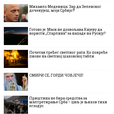
Михаило Меденица: Зар да Зеленског
дочекујеш, моја Србијо?!
Готово је: Маск не дозвољава Кијеву да
користи „Старлинк“ за нападе на Русију?
Почетак трећег светског рата: Ко покреће
пионе на светској шаховској табли
СМИРИ СЕ, ГОРДИ ЧОВЈЕЧЕ!
Приштина не бира средства за
малтретирање Срба – циљ је њихов тихи
егзодус