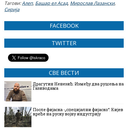
Тагови:
Алеп
,
Башар ел Асад
,
Мирослав Лазански
,
Сирија
FACEBOOK
TWITTER
СВЕ ВЕСТИ
Драгутин Ненезић: Између два рушења на
Газиводама
После фијаска -„специјални фијаско“: Кијев
креће на руску војну индустрију