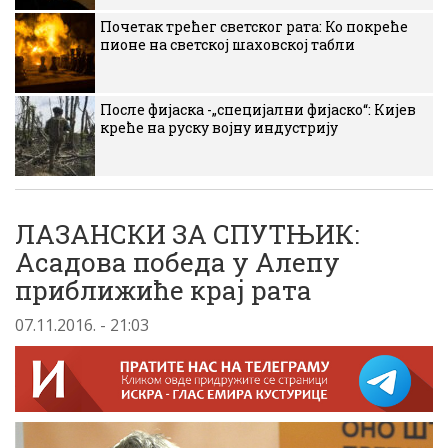
Почетак трећег светског рата: Ко покреће
пионе на светској шаховској табли
После фијаска -„специјални фијаско“: Кијев
креће на руску војну индустрију
ЛАЗАНСКИ ЗА СПУТЊИК:
Асадова победа у Алепу
приближиће крај рата
07.11.2016. - 21:03