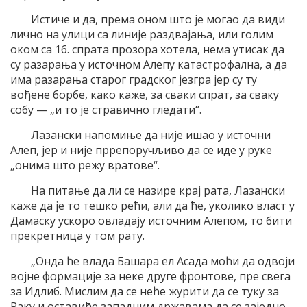
Истиче и да, према оном што је могао да види
лично на улици са линије раздвајања, или голим
оком са 16. спрата прозора хотела, нема утисак да
су разарања у источном Алепу катастрофална, а да
има разарања старог градског језгра јер су ту
вођене борбе, како каже, за сваки спрат, за сваку
собу — „и то је стравично гледати“.
Лазански напомиње да није ишао у источни
Алеп, јер и није пррепоручљиво да се иде у руке
„онима што режу вратове“.
На питање да ли се назире крај рата, Лазански
каже да је то тешко рећи, али да ће, уколико власт у
Дамаску ускоро овладају источним Алепом, то бити
прекретница у том рату.
„Онда ће влада Башара ел Асада моћи да одвоји
војне формације за неке друге фронтове, пре свега
за Идлиб. Мислим да се неће журити да се туку за
Раку и оставиће западним државама да се заједно