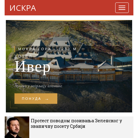
ИСКРА
Навига
Протест поводом позивања Зеленског у
званичну посету Србији