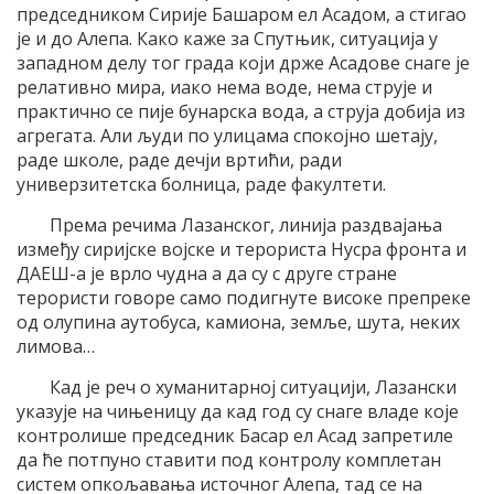
председником Сирије Башаром ел Асадом, а стигао
је и до Алепа. Како каже за Спутњик, ситуација у
западном делу тог града који држе Асадове снаге је
релативно мира, иако нема воде, нема струје и
практично се пије бунарска вода, а струја добија из
агрегата. Али људи по улицама спокојно шетају,
раде школе, раде дечји вртићи, ради
универзитетска болница, раде факултети.
Према речима Лазанског, линија раздвајања
између сиријске војске и терориста Нусра фронта и
ДАЕШ-а је врло чудна а да су с друге стране
терористи говоре само подигнуте високе препреке
од олупина аутобуса, камиона, земље, шута, неких
лимова…
Кад је реч о хуманитарној ситуацији, Лазански
указује на чињеницу да кад год су снаге владе које
контролише председник Басар ел Асад запретиле
да ће потпуно ставити под контролу комплетан
систем опкољавања источног Алепа, тад се на