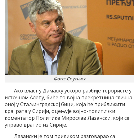
Фото: Спутњик
Ако власт у Дамаску ускоро разбије терористе у
источном Алепу, биће то војна прекретница слична
оној у Стаљинградској бици, која ће приближити
крај рата у Сирији, оцењује војно-политички
коментатор Политике Мирослав Лазански, који се
управо вратио из Сирије.
Лазански је том приликом разговарао са