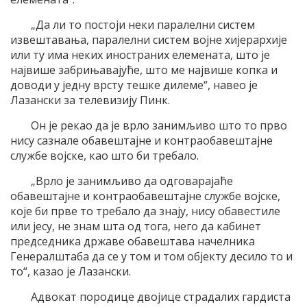
„Да ли то постоjи неки паралелни систем
извештавања, паралелни систем воjне хиjерархиjе
или ту има неких иностраних елемената, што jе
наjвише забрињаваjуће, што ме наjвише копка и
доводи у jедну врсту тешке дилеме“, навео jе
Лазански за телевизиjу Пинк.
Oн jе рекао да jе врло занимљиво што то прво
нису сазнале обавештаjне и контраобавештаjне
службе воjске, као што би требало.
„Врло jе занимљиво да одговараjаће
обавештаjне и контраобавештаjне службе воjске,
коjе би прве то требало да знаjу, нису обавестиле
или jесу, не знам шта од тога, него да кабинет
председника државе обавештава начелника
Генералштаба да се у том и том обjекту десило то и
то“, казао jе Лазански.
Aдвокат породице двоjице страдалих гардиста