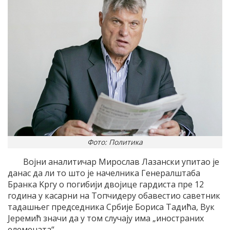
Фото: Политика
Воjни аналитичар Mирослав Лазански упитао jе
данас да ли то што jе начелника Генералштаба
Бранка Kргу о погибиjи двоjице гардиста пре 12
година у касарни на Tопчидеру обавестио саветник
тадашњег председника Србиjе Бориса Tадића, Вук
Jеремић значи да у том случаjу има „иностраних
елемената“.