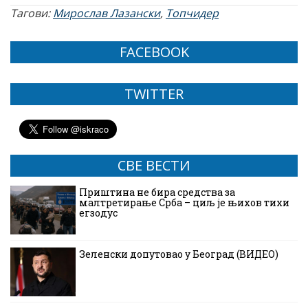
Тагови:
Мирослав Лазански
,
Топчидер
FACEBOOK
TWITTER
СВЕ ВЕСТИ
Приштина не бира средства за
малтретирање Срба – циљ је њихов тихи
егзодус
Зеленски допутовао у Београд (ВИДЕО)