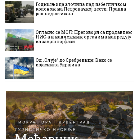
Годишњица злочина над избегличком
колоном на Петровачкој цести: Правда
још недостижна
Огласио се МОЛ: Преговори са продавцем
НИС-а и надлежним органима напредују
ка завршној фази
Од „Олује“ до Сребренице: Како се
изјаснила Украјина