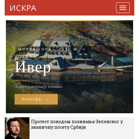
ИСКРА
Навига
Протест поводом позивања Зеленског у
званичну посету Србији