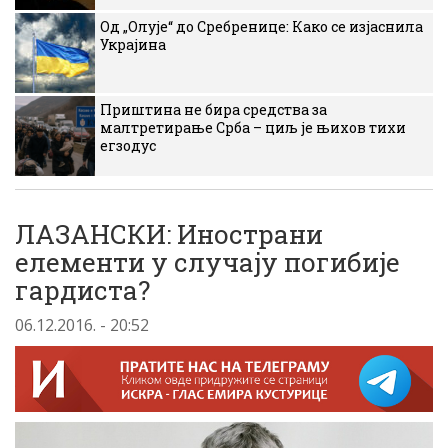
Од „Олује“ до Сребренице: Како се изјаснила
Украјина
Приштина не бира средства за
малтретирање Срба – циљ је њихов тихи
егзодус
ЛАЗАНСКИ: Инострани
елементи у случаjу погибиjе
гардиста?
06.12.2016. - 20:52