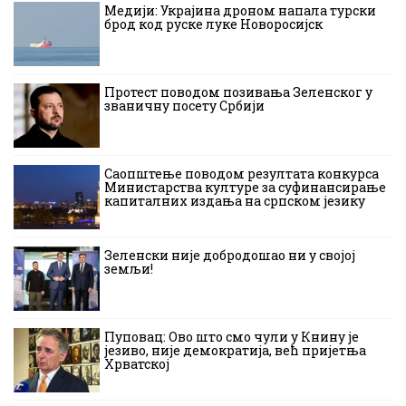
Медији: Украјина дроном напала турски
брод код руске луке Новоросијск
Протест поводом позивања Зеленског у
званичну посету Србији
Саопштење поводом резултата конкурса
Министарства културе за суфинансирање
капиталних издања на српском језику
Зеленски није добродошао ни у својој
земљи!
Пуповац: Ово што смо чули у Книну је
језиво, није демократија, већ пријетња
Хрватској