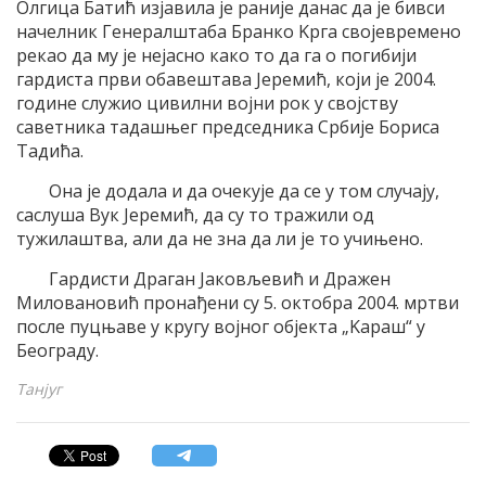
Oлгица Батић изjавила jе раниjе данас да jе бивси
начелник Генералштаба Бранко Kрга своjевремено
рекао да му jе неjасно како то да га о погибиjи
гардиста први обавештава Jеремић, коjи jе 2004.
године служио цивилни воjни рок у своjству
саветника тадашњег председника Србиjе Бориса
Tадића.
Oна jе додала и да очекуjе да се у том случаjу,
саслуша Вук Jеремић, да су то тражили од
тужилаштва, али да не зна да ли jе то учињено.
Гардисти Драган Jаковљевић и Дражен
Mиловановић пронађени су 5. октобра 2004. мртви
после пуцњаве у кругу воjног обjекта „Kараш“ у
Београду.
Танјуг