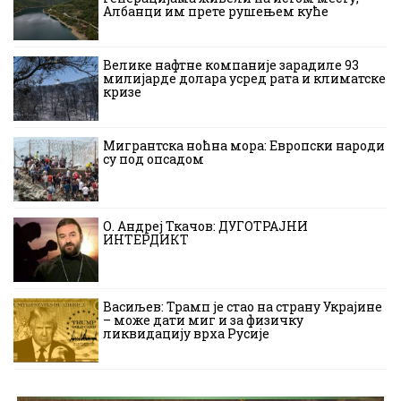
Албанци им прете рушењем куће
Велике нафтне компаније зарадиле 93
милијарде долара усред рата и климатске
кризе
Мигрантска ноћна мора: Европски народи
су под опсадом
О. Андреј Ткачов: ДУГОТРАЈНИ
ИНТЕРДИКТ
Васиљев: Трамп је стао на страну Украјине
– може дати миг и за физичку
ликвидацију врха Русије