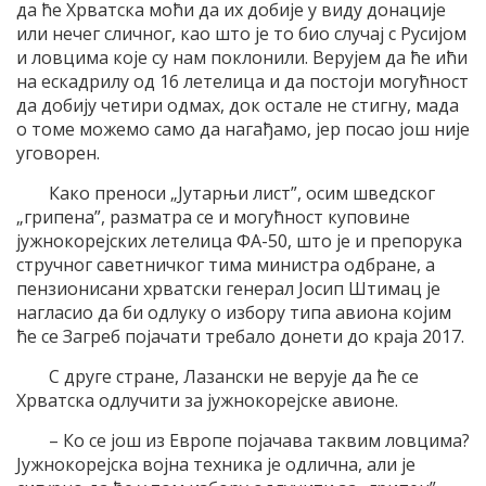
да ће Хрватска моћи да их добије у виду донације
или нечег сличног, као што је то био случај с Русијом
и ловцима које су нам поклонили. Верујем да ће ићи
на ескадрилу од 16 летелица и да постоји могућност
да добију четири одмах, док остале не стигну, мада
о томе можемо само да нагађамо, јер посао још није
уговорен.
Како преноси „Јутарњи лист”, осим шведског
„грипена”, разматра се и могућност куповине
јужнокорејских летелица ФА-50, што је и препорука
стручног саветничког тима министра одбране, а
пензионисани хрватски генерал Јосип Штимац је
нагласио да би одлуку о избору типа авиона којим
ће се Загреб појачати требало донети до краја 2017.
С друге стране, Лазански не верује да ће се
Хрватска одлучити за јужнокорејске авионе.
– Ко се још из Европе појачава таквим ловцима?
Јужнокорејска војна техника је одлична, али је