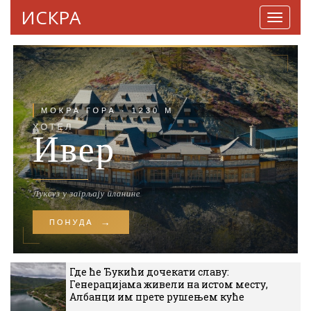
ИСКРА
Навига
Где ће Ђукићи дочекати славу:
Генерацијама живели на истом месту,
Албанци им прете рушењем куће