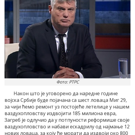
Фото: РТРС
Након што је уговорено да наредне године
војска Србије буде појачана са шест ловаца Миг 29,
за чији ћемо ремонт уз постојеће летелице у нашем
ваздухопловству издвојити 185 милиона евра,
Загреб је одлучио да у потпуности реформише своје
ваздухопловство и набави ескадрилу од најмање 12
нових ловаца, за коју ће морати да издвоји око 800