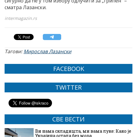
сигурно да ће у том избору одлучити за „грипен” –
сматра Лазански.
intermagazin.rs
Тагови:
Мирослав Лазански
FACEBOOK
TWITTER
СВЕ ВЕСТИ
Ви нама складишта, ми вама луке: Како је
Украјина остала без мора