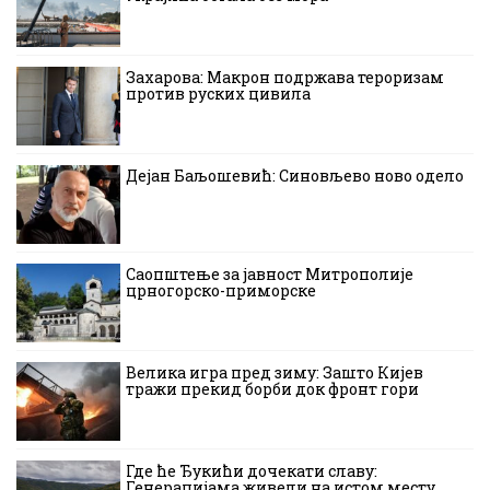
Захарова: Макрон подржава тероризам
против руских цивила
Дејан Баљошевић: Синовљево ново одело
Саопштење за јавност Митрополије
црногорско-приморске
Велика игра пред зиму: Зашто Кијев
тражи прекид борби док фронт гори
Где ће Ђукићи дочекати славу:
Генерацијама живели на истом месту,