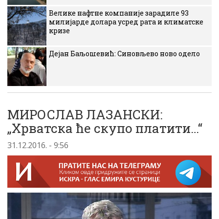
Велике нафтне компаније зарадиле 93
милијарде долара усред рата и климатске
кризе
Дејан Баљошевић: Синовљево ново одело
МИРОСЛАВ ЛАЗАНСКИ:
„Хрватска ће скупо платити…“
31.12.2016. - 9:56