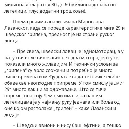
милиона долара (од 30 до 60 милиона долара по
летелици, плус додатни трошкови).
Према речима аналитичара Мирослава
Лазанског, када се пореде карактеристике мига 29 и
шведског грипена, предност је на страни руског
ловца.
– Пре свега, шведски ловац је једномоторац, а у
рату сви воле више авионе с два мотора, јер су се
показали много жилавијим. И технички услови за
„грипена“ су врло сложени и потребно је много
више времена између два лета да техничке екипе
обаве све неопходне припреме. У том смислу је „миг
29“ много лакши за одржавање. Што се тиче
опреме, она коју ћемо ми имати на нашим
летелицама је у најмању руку једнака или боља од
оне којом располаже „грипен“ – каже Лазански и
додаје:
– Шведски авиони и нису баш јефтини, а тешко