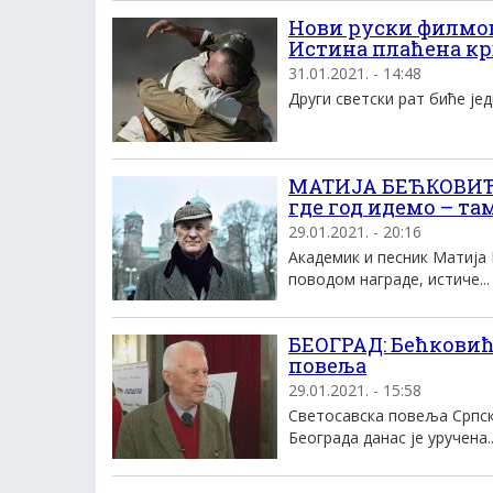
Нови руски филмови
Истина плаћена кр
31.01.2021. - 14:48
Други светски рат биће јед
МАТИЈА БЕЋКОВИЋ: 
где год идемо – т
29.01.2021. - 20:16
Академик и песник Матија 
поводом награде, истиче...
БЕОГРАД: Бећковић
повеља
29.01.2021. - 15:58
Светосавска повеља Српско
Београда данас је уручена..