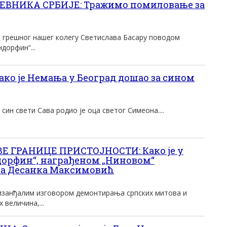
НИКА СРБИЈЕ: Тражимо помиловање за
грешног нашег колегу Светислава Басару поводом
дорфин“...
ко је Немања у Београд дошао за сином
син свети Сава родио је оца светог Симеона....
Е ГРАНИЦЕ ПРИСТОЈНОСТИ: Како је у
орфин“, награђеном „Ниновом“
на Десанка Максимовић
изанђалим изговором демонтирања српских митова и
 величина,...