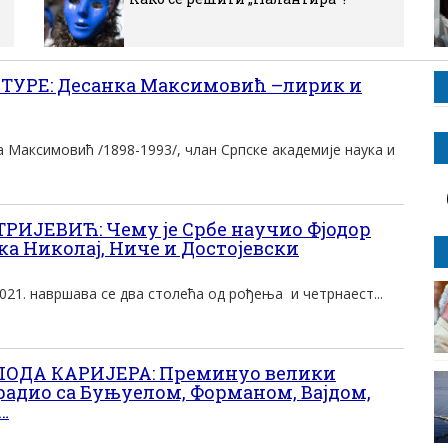
ТУРЕ: Десанка Максимовић –лирик и
 Максимовић /1898-1993/, члан Српске академије наука и
ЈЕВИЋ: Чему је Србе научио Фјодор
а Николај, Ниче и Достојевски
. навршава се два столећа од рођења и четрнаест...
ОДА КАРИЈЕРА: Преминуо велики
 радио са Буњуелом, Форманом, Вајдом,
…