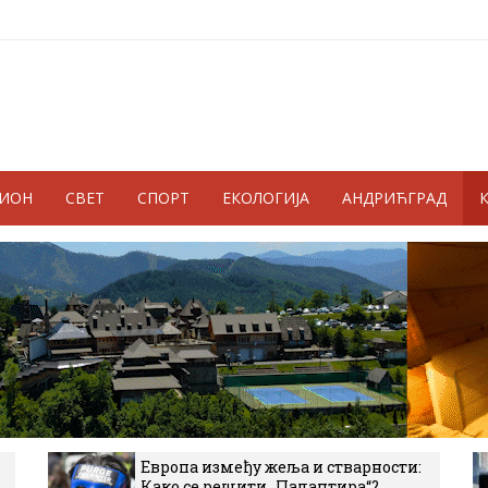
ГИОН
СВЕТ
СПОРТ
ЕКОЛОГИЈА
АНДРИЋГРАД
Европа између жеља и стварности:
Како се решити „Палантира“?