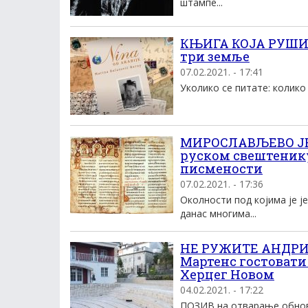
штампе...
КЊИГА КОЈА РУШИ П
три земље
07.02.2021. - 17:41
Уколико се питате: колико
МИРОСЛАВЉЕВО ЈЕВ
руском свештенику
писмености
07.02.2021. - 17:36
Околности под којима је ј
данас многима...
НЕ РУЖИТЕ АНДРИЋА
Мартенс гостовати
Херцег Новом
04.02.2021. - 17:22
ПОЗИВ на отварање обновљ