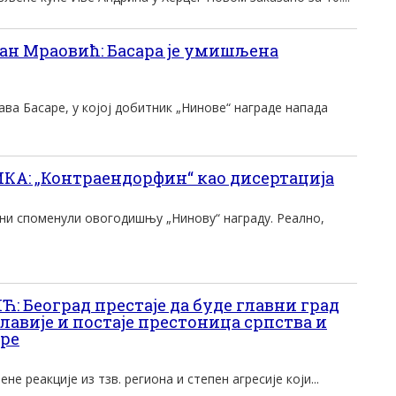
н Мраовић: Басара је умишљена
а Басаре, у којој добитник „Нинове“ награде напада
: „Контраендорфин“ као дисертација
 ни споменули овогодишњу „Нинову“ награду. Реално,
 Београд престаје да буде главни град
авије и постаје престоница српства и
уре
не реакције из тзв. региона и степен агресије који...