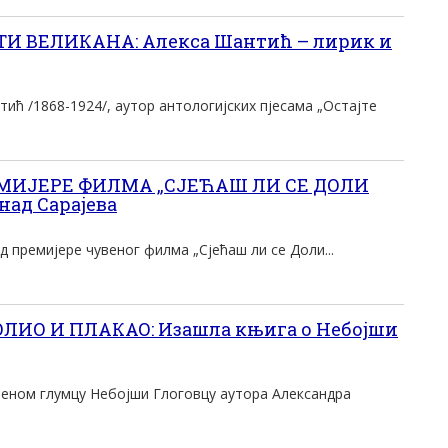
 ВЕЛИКАНА: Алекса Шантић – лирик и
тић /1868-1924/, аутор антологијских пјесама „Остајте
ЕМИЈЕРЕ ФИЛМА „СЈЕЋАШ ЛИ СЕ ДОЛИ
над Сарајева
д премијере чувеног филма „Сјећаш ли се Доли...
ОЛИО И ПЛАКАО: Изашла књига о Небојши
еном глумцу Небојши Глоговцу аутора Александра