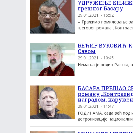
УДРУЖЕЊЕ КЊИЖЕВ
грешног Басару
29.01.2021. - 15:52
– Тражимо помиловање за 
његовог романа „Контраен
БЕЋИР ВУКОВИЋ: Ка
Савом
29.01.2021. - 10:45
Немања је родио Растка, а 
БАСАРА ПРЕШАО СВ
роману „Контраенд
наградом, наруже
28.01.2021. - 11:47
ГОДИНАМА, сада већ под 
детронизације националних