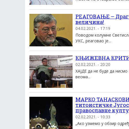
РЕАГОВАЊЕ – Драга
величина!
04.02.2021. - 17:19
Поводом колумне Светислав
УКС, реаговао је...
КЊИЖЕВНА КРИТИКА
02.02.2021. - 20:20
ХАЈДЕ да не буде да нисмо
веома...
МАРКО ТАНАСКОВИЋ:
титоистичке Југосл
православне култ
02.02.2021. - 10:33
„Ако узмемо у обзир одређе