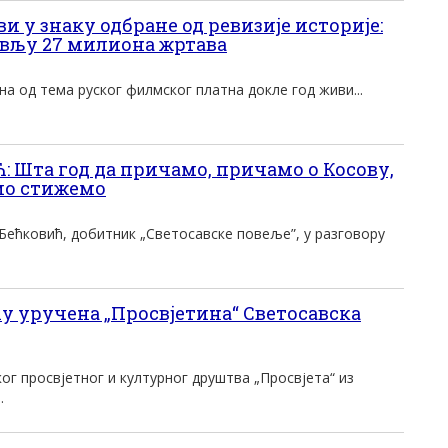
 у знаку одбране од ревизије историје:
вљу 27 милиона жртава
на од тема руског филмског платна докле год живи...
Шта год да причамо, причамо о Косову,
амо стижемо
Бећковић, добитник „Светосавске повеље”, у разговору
у уручена „Просвјетина“ Светосавска
г просвјетног и културног друштва „Просвјета“ из
.