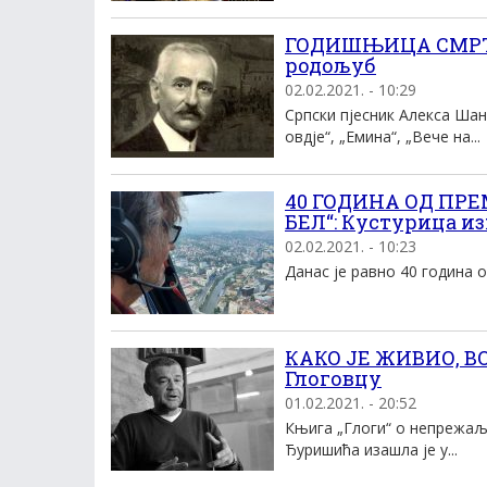
ГОДИШЊИЦА СМРТИ
родољуб
02.02.2021. - 10:29
Српски пјесник Алекса Шан
овдје“, „Емина“, „Вече на...
40 ГОДИНА ОД ПР
БЕЛ“: Кустурица из
02.02.2021. - 10:23
Данас је равно 40 година о
КАКО ЈЕ ЖИВИО, В
Глоговцу
01.02.2021. - 20:52
Књига „Глоги“ о непрежаљ
Ђуришића изашла је у...