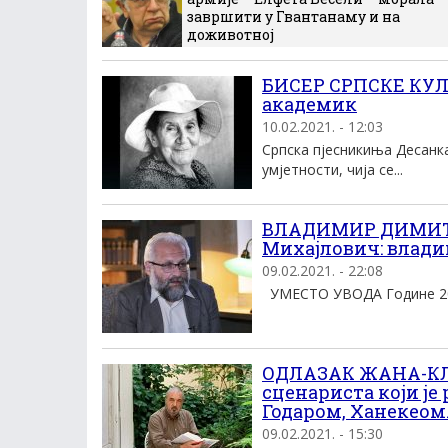
завршити у Гвантанаму и на
доживотној
БИСЕР СРПСКЕ КУЛ
академик
10.02.2021. - 12:03
Српска пјесникиња Десанка
умјетности, чија се...
ВЛАДИМИР ДИМИТРИ
Михајлович: владик
09.02.2021. - 22:08
УМЕСТО УВОДА Године 2021
ОДЛАЗАК ЖАНА-КЛ
сценариста који је
Годаром, Ханекеом
09.02.2021. - 15:30