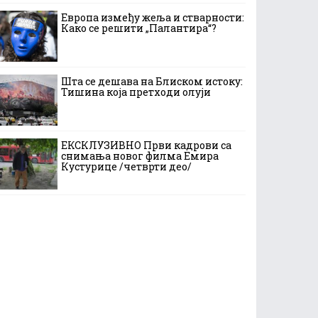
Европа између жеља и стварности:
Како се решити „Палантира“?
Шта се дешава на Блиском истоку:
Тишина која претходи олуји
ЕКСКЛУЗИВНО Први кадрови са
снимања новог филма Емира
Кустурице /четврти део/