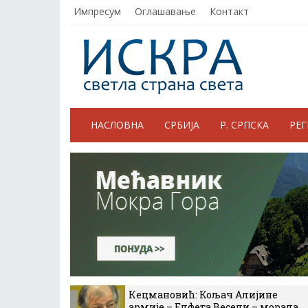
Импресум
Оглашавање
Контакт
НАСЛОВНА
СРБИЈА
Р. СРПСКА
РЕ
Кецмановић: Кољач Алијине
армије – Елфета Весели – морала