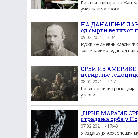
Писац и сценариста Жан-Кл
уметницима свога...
НА ДАНАШЊИ ДАН 
од смрти великог 
09.02.2021. - 8:34
Руски књижевни класик Фј
критичарима један од најве
СРБИ ИЗ АМЕРИКЕ 
негирање геноцид
08.02.2021. - 9:17
Представници српске дијас
уклони...
„ЦРНЕ МАРАМЕ СРЕ
страдања срба у П
07.02.2021. - 17:43
У издању ЈУ Археолошки му