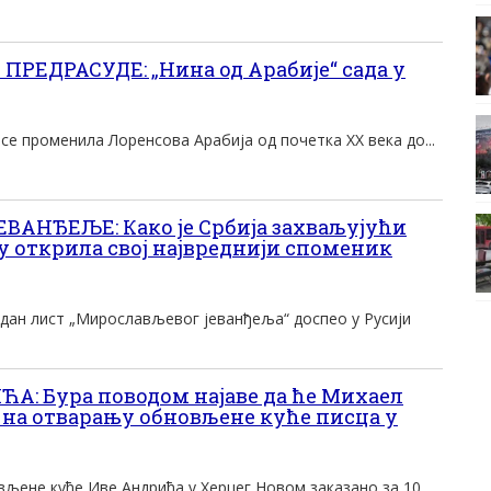
РЕДРАСУДЕ: „Нина од Арабије“ сада у
 се променила Лоренсова Арабија од почетка XX века до...
АНЂЕЉЕ: Како је Србија захваљујући
 открила свој највреднији споменик
едан лист „Мирослављевог јеванђеља“ доспео у Русији
: Бура поводом најаве да ће Михаел
 на отварању обновљене куће писца у
ене куће Иве Андрића у Херцег Новом заказано за 10....