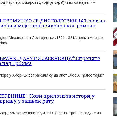
од Каријер, оскаровац који је сарађивао са највећим
ПРЕМИНУО ЈЕ ДИСТОЈЕСВКИ: 140 година
писца и мајстора психолошког романа
одор Михаилович Достојевски /1821-1881/, према многим
ћих...
БРАНЕ „ДАРУ ИЗ ЈАСЕНОВЦА“: Спречите
а над Србима
поре у Америци затражили су да лист „Лос Анђелес тајмс“
БРЕНИЦЕ“: Нови прилози за историју
одрињу у задњем рату
зеј „Римски муниципијум“ из Скелана, прошле године из