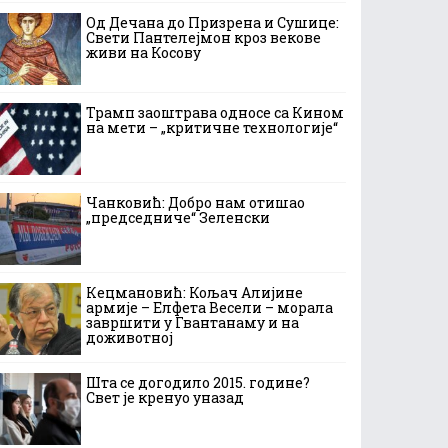
Од Дечана до Призрена и Сушице:
Свети Пантелејмон кроз векове
живи на Косову
Трамп заоштрава односе са Кином
на мети – „критичне технологије“
Чанковић: Добро нам отишао
„председниче“ Зеленски
Кецмановић: Кољач Алијине
армије – Елфета Весели – морала
завршити у Гвантанаму и на
доживотној
Шта се догодило 2015. године?
Свет је кренуо уназад