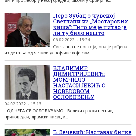
Бити професор у некој средњој школи у Србији је...
Перо Зубац о чувеној
Светлани из „Мостарских
киша“: Тито ме је питао је
ли ту било нешто
06.02.2022. - 18:24
Светлана не постоји, она је рођена
из детаља од четири девојчице које сам...
ВЛАДИМИР
ДИМИТРИЈЕВИЋ:
МОМЧИЛО
НАСТАСИЈЕВИЋ О
ЧОВЕКОВОМ
ОСЛОБОЂЕЊУ
04.02.2022. - 15:13
ОД ЧЕГА СЕ ОСЛОБАЂАМО Велики српски песник,
приповедач, драмски писац и...
Б. Зечевић: Наставак битке