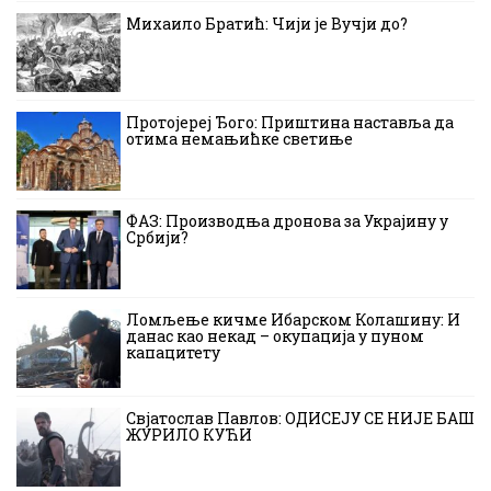
Михаило Братић: Чији је Вучји до?
Протојереј Ђого: Приштина наставља да
отима немањићке светиње
ФАЗ: Производња дронова за Украјину у
Србији?
Ломљење кичме Ибарском Колашину: И
данас као некад – окупација у пуном
капацитету
Свјатослав Павлов: ОДИСЕЈУ СЕ НИЈЕ БАШ
ЖУРИЛО КУЋИ