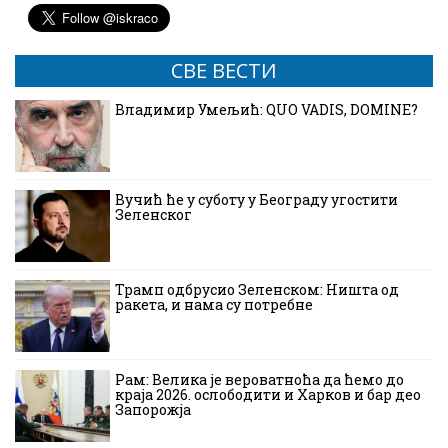
СВЕ ВЕСТИ
Владимир Умељић: QUO VADIS, DOMINE?
Вучић ће у суботу у Београду угостити
Зеленског
Трамп одбрусио Зеленском: Ништа од
ракета, и нама су потребне
Рам: Велика је вероватноћа да ћемо до
краја 2026. ослободити и Харков и бар део
Запорожја