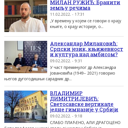
МИЛАН РУЖИЋ: Бранити
земљу речима
11.02.2022. - 17:31
,У времену у којем се говори о крају
књиге, о крају историје, о...
Александар Милановић:
Српски језик, књижевност
и култура над амбисом?
09.02.2022. - 9:31
У част преминулог др Александра
Јовановића (1949– 2021) говорио
његов дугогодишњи сарадник др...
ВЛАДИМИР
ДИМИТРИЈЕВИЋ:
Светосавске вертикале
једне гимназије у Србији
09.02.2022. - 9:18
СЛАБО ПЛАЋЕНО, АЛИ ДРАГОЦЕНО