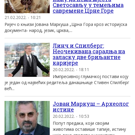
Светосављу у темељима
савремене Црне Горе
21.02.2022. - 10:21
Ријеч о књизи Јована Маркуша „Црна Гора кроз историјска
документа- народ, језик, црква,...
Линч и Спилберг:
Неочекивана сарадња на
заласку две бриљантне
каријере
20.02.2022. - 18:11
Импресивној глумачкој постави коју
је један од највећих редитеља данашњице Стивен Спилберг
већ...
Јован Маркуш – Археолог
истине
20.02.2022. - 10:53
Попут предака, који својим
животима оставише тапије, истину