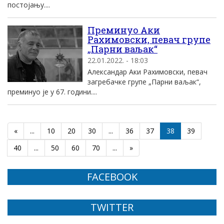
постојању....
Преминуо Аки
Рахимовски, певач групе
„Парни ваљак“
22.01.2022. - 18:03
Александар Аки Рахимовски, певач
загребачке групе „Парни ваљак“,
преминуо је у 67. години....
«
...
10
20
30
...
36
37
38
39
40
...
50
60
70
...
»
FACEBOOK
TWITTER