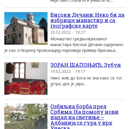
није лако спалити и уништити,...
Високи Дечани: Неко би да
избрише манастир и са
географске карте
20.02.2022. - 10:27
Монаштво средњовјековног
манастира Високи Дечани оцијенило
је као отворену провокацију најновији пример брисања...
ЗОРАН ШАПОЊИЋ: Зубун
19.02.2022. - 19:17
Нико жив до Бога не зна како се тог
јутра, док је јара...
Озбиљна борба пред
Србима: На помолу нови
напад на светиње –
Албанија се гура у врх
Унеска