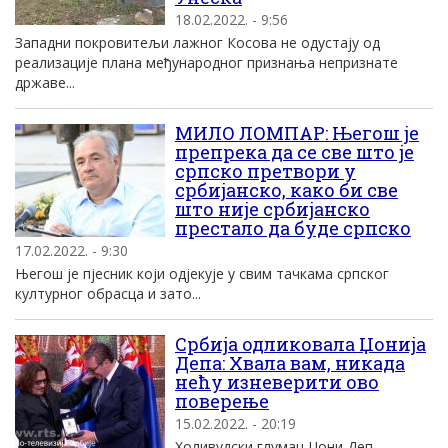
18.02.2022. - 9:56
Западни покровитељи лажног Косова не одустају од
реализације плана међународног признања непризнате
државе...
МИЛО ЛОМПАР: Његош је
препрека да се све што је
српско претвори у
србијанско, како би све
што није србијанско
престало да буде српско
17.02.2022. - 9:30
Његош је пјесник који одјекује у свим тачкама српског
културног обрасца и зато...
Србија одликовала Џонија
Депа: Хвала вам, никада
нећу изневерити ово
поверење
15.02.2022. - 20:19
Холивудски глумац Џони Деп