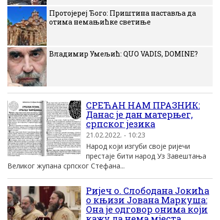
Протојереј Ђого: Приштина наставља да
отима немањићке светиње
Владимир Умељић: QUO VADIS, DOMINE?
СРЕЋАН НАМ ПРАЗНИК:
Данас је дан матерњег,
српског језика
21.02.2022. - 10:23
Народ који изгуби своје ријечи
престаје бити народ Уз Завештања
Великог жупана српског Стефана...
Ријеч о. Слободана Јокића
о књизи Јована Маркуша:
Она је одговор онима који
кажу да нема мјеста