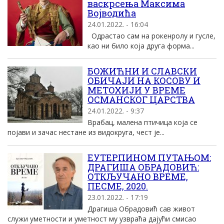
васкрсења Максима
Војводића
24.01.2022. - 16:04
Одрастао сам на рокенролу и гусле,
као ни било која друга форма...
БОЖИЋНИ И СЛАВСКИ
ОБИЧАЈИ НА КОСОВУ И
МЕТОХИЈИ У ВРЕМЕ
ОСМАНСКОГ ЦАРСТВА
24.01.2022. - 9:37
Врабац, малена птичица која се
појави и зачас нестане из видокруга, чест је...
EУТЕРПИНОМ ПУТАЊОМ:
ДРАГИША ОБРАДОВИЋ:
ОТКЉУЧАНО ВРЕМЕ,
ПЕСМЕ, 2020.
23.01.2022. - 17:19
Драгиша Обрадовић сав живот
служи уметности и уметност му узвраћа дајући смисао