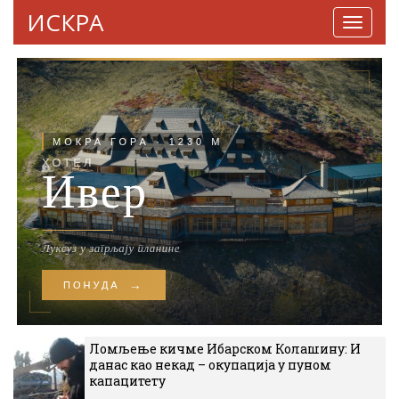
ИСКРА
Навига
Ломљење кичме Ибарском Колашину: И
данас као некад – окупација у пуном
капацитету