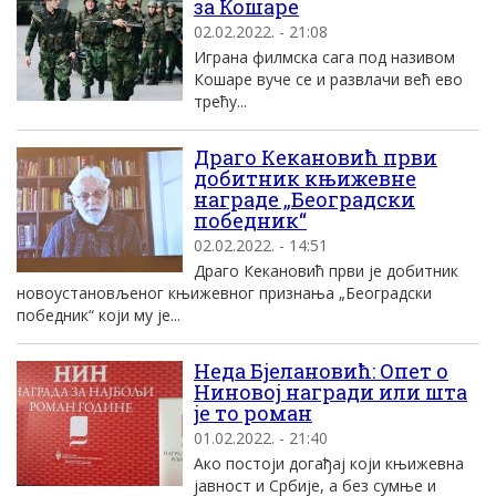
за Кошаре
02.02.2022. - 21:08
Играна филмска сага под називом
Кошаре вуче се и развлачи већ ево
трећу...
Драго Кекановић први
добитник књижевне
награде „Београдски
победник“
02.02.2022. - 14:51
Драго Кекановић први је добитник
новоустановљеног књижевног признања „Београдски
победник“ који му је...
Неда Бјелановић: Опет о
Ниновој награди или шта
је то роман
01.02.2022. - 21:40
Ако постоји догађај који књижевна
јавност и Србије, а без сумње и