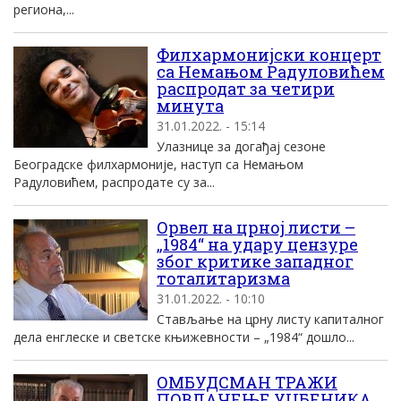
региона,...
Филхармонијски концерт
са Немањом Радуловићем
распродат за четири
минута
31.01.2022. - 15:14
Улазнице за догађај сезоне
Београдске филхармоније, наступ са Немањом
Радуловићем, распродате су за...
Орвел на црној листи –
„1984“ на удару цензуре
због критике западног
тоталитаризма
31.01.2022. - 10:10
Стављање на црну листу капиталног
дела енглеске и светске књижевности – „1984“ дошло...
ОМБУДСМАН ТРАЖИ
ПОВЛАЧЕЊЕ УЏБЕНИКА