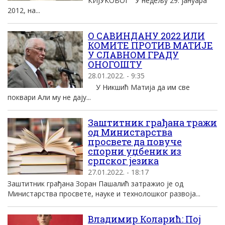
КИЈУКОВОГ У недељу 29. jануара
2012, на...
О САВИНДАНУ 2022 ИЛИ
КОМИТЕ ПРОТИВ МАТИЈЕ
У СЛАВНОМ ГРАДУ
ОНОГОШТУ
28.01.2022. - 9:35
У Никшић Матија да им све
поквари Али му не дају...
Заштитник грађана тражи
од Министарства
просвете да повуче
спорни уџбеник из
српског језика
27.01.2022. - 18:17
Заштитник грађана Зоран Пашалић затражио је од
Министарства просвете, науке и технолошког развоја...
Владимир Коларић: Пој