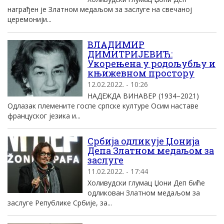
награђен је Златном медаљом за заслуге на свечаној
церемонији...
ВЛАДИМИР
ДИМИТРИЈЕВИЋ:
Укорењена у родољубљу и
књижевном простору
12.02.2022. - 10:26
НАДЕЖДА ВИНАВЕР (1934–2021)
Одлазак племените госпе српске културе Осим наставе
француског језика и...
Србија одликује Џонија
Депа Златном медаљом за
заслуге
11.02.2022. - 17:44
Холивудски глумац Џони Деп биће
одликован Златном медаљом за
заслуге Републике Србије, за...