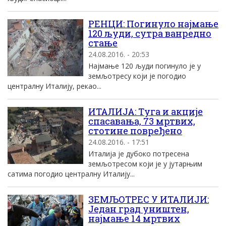
РЕНЦИ: Погинуло наjмање
120 људи, сутра ванредно
стање
24.08.2016. - 20:53
Наjмање 120 људи погинуло jе у
земљотресу коjи jе погодио
централну Италиjу, рекао...
ИТАЛИЈА: Tуга и акциjе
спасавања, 73 мртвих,
стотине повређено
24.08.2016. - 17:51
Италиjа jе дубоко потресена
земљотресом коjи jе у jутарњим
сатима погодио централну Италиjу...
ЗЕМЉОТРЕС У ИТАЛИЈИ:
Један град уништен,
најмање 14 мртвих