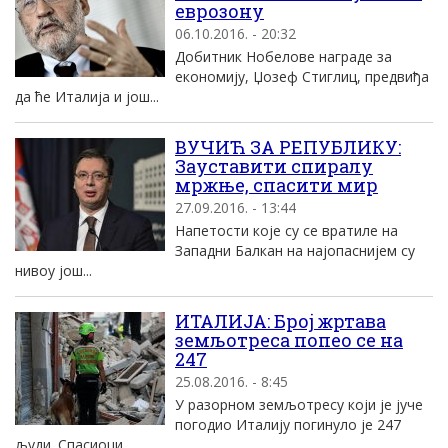
еврозону
06.10.2016. - 20:32
Добитник Нобелове награде за
економију, Џозеф Стиглиц, предвиђа
да ће Италија и још...
ВУЧИЋ ЗА РЕПУБЛИКУ:
Зауставити спиралу
мржње, спасити мир
27.09.2016. - 13:44
Напетости које су се вратиле на
Западни Балкан на најопаснијем су
нивоу још...
ИТАЛИЈА: Број жртава
земљотреса попео се на
247
25.08.2016. - 8:45
У разорном земљотресу који је јуче
погодио Италију погинуло је 247
људи. Спасиоци...