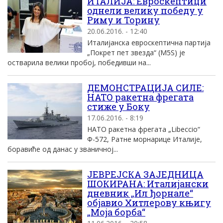
ИТАЛИЈА: Евроскептици
однели велику победу у
Риму и Торину
20.06.2016. - 12:40
Италијанска евроскептична партија
„Покрет пет звезда“ (М5S) је
остварила велики пробој, победивши на...
ДЕМОНСТРАЦИЈА СИЛЕ:
НАТО ракетна фрегата
стиже у Боку
17.06.2016. - 8:19
НАТО ракетна фрегата „Libeccio“
Ф-572, Ратне морнарице Италије,
боравиће од данас у званичној...
ЈЕВРЕЈСКА ЗАЈЕДНИЦА
ШОКИРАНА: Италијански
дневник „Ил ђорнале“
објавио Хитлерову књигу
„Моја борба“