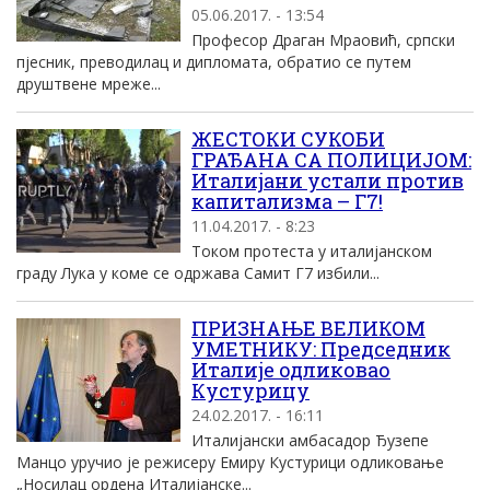
05.06.2017. - 13:54
Професор Драган Мраовић, српски
пјесник, преводилац и дипломата, обратио се путем
друштвене мреже...
ЖЕСТОКИ СУКОБИ
ГРАЂАНА СА ПОЛИЦИЈОМ:
Италијани устали против
капитализма – Г7!
11.04.2017. - 8:23
Током протеста у италијанском
граду Лука у коме се одржава Самит Г7 избили...
ПРИЗНАЊЕ ВЕЛИКОМ
УМЕТНИКУ: Председник
Италије одликовао
Кустурицу
24.02.2017. - 16:11
Италијански амбасадор Ђузепе
Манцо уручио је режисеру Емиру Кустурици одликовање
„Носилац ордена Италијанске...