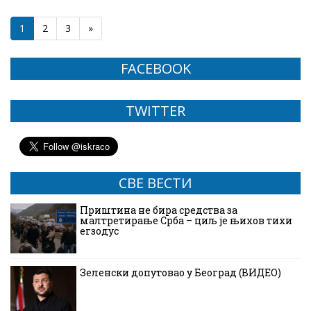
1
2
3
»
FACEBOOK
TWITTER
СВЕ ВЕСТИ
Приштина не бира средства за
малтретирање Срба – циљ је њихов тихи
егзодус
Зеленски допутовао у Београд (ВИДЕО)