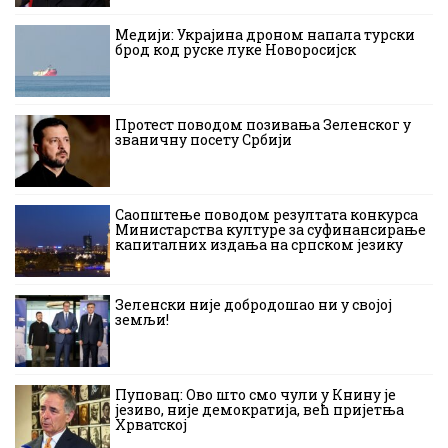
Медији: Украјина дроном напала турски
брод код руске луке Новоросијск
Протест поводом позивања Зеленског у
званичну посету Србији
Саопштење поводом резултата конкурса
Министарства културе за суфинансирање
капиталних издања на српском језику
Зеленски није добродошао ни у својој
земљи!
Пуповац: Ово што смо чули у Книну је
језиво, није демократија, већ пријетња
Хрватској