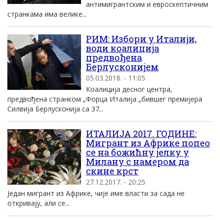
антимигрантским и евроскептичним
странкама има велике...
РИМ: Избори у Италији,
води коалиција
предвођена
Берлусконијем
05.03.2018. - 11:05
Коалиција десног центра,
предвођена странком „Форца Италија „бившег премијера
Силвија Берлусконија са 37...
ИТАЛИЈА 2017. ГОДИНЕ:
Мигрант из Африке попео
се на божићну јелку у
Милану с намером да
скине крст
27.12.2017. - 20:25
Један мигрант из Африке, чије име власти за сада не
откривају, али се...