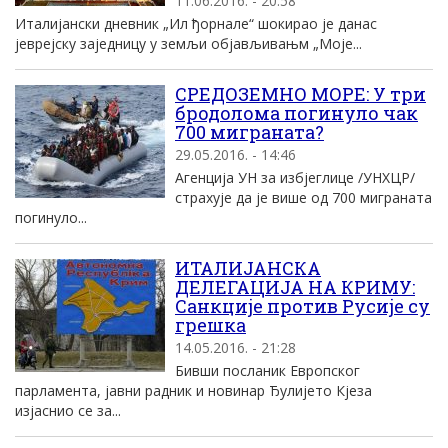
11.06.2016. - 20:58
Италијански дневник „Ил ђорнале“ шокирао је данас
јеврејску заједницу у земљи објављивањм „Моје...
СРЕДОЗЕМНО МОРЕ: У три
бродолома погинуло чак
700 миграната?
29.05.2016. - 14:46
Агенција УН за избјеглице /УНХЦР/
страхује да је више од 700 миграната
погинуло...
ИТАЛИЈАНСКА
ДЕЛЕГАЦИЈА НА КРИМУ:
Санкције против Русије су
грешка
14.05.2016. - 21:28
Бивши посланик Европског
парламента, јавни радник и новинар Ђулијето Кјеза
изјаснио се за...