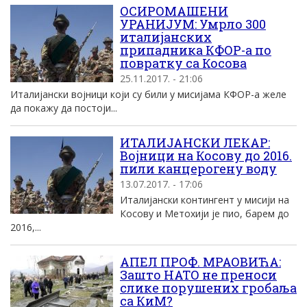
ОСИРОМАШЕНИ
УРАНИЈУМ: Умрло 300
италијанских
припадника КФОР-а по
повратку са Косова
25.11.2017. - 21:06
Италијански војници који су били у мисијама КФОР-а желе
да покажу да постоји...
ИТАЛИЈАНСКИ ЛЕКАР:
Војници на Косову до 2016.
пили канцерогену воду
13.07.2017. - 17:06
Италијански контингент у мисији на
Косову и Метохији је пио, барем до
2016,...
АПЕЛ ПРОФ. МРАОВИЋА:
Зашто НАТО не преноси
слике порушених гробаља
са КиМ?