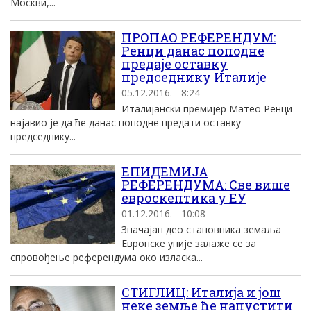
Москви,...
ПРОПАО РЕФЕРЕНДУМ:
Ренци данас поподне
предаје оставку
председнику Италије
05.12.2016. - 8:24
Италијански премијер Матео Ренци
најавио је да ће данас поподне предати оставку
председнику...
ЕПИДЕМИЈА
РЕФЕРЕНДУМА: Све више
евроскептика у ЕУ
01.12.2016. - 10:08
Значајан део становника земаља
Европске уније залаже се за
спровођење референдума око изласка...
СТИГЛИЦ: Италија и још
неке земље ће напустити