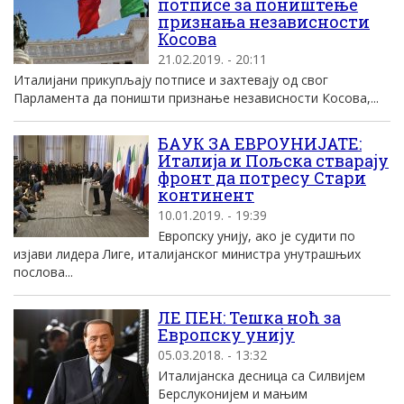
потписе за поништење
признања независности
Косова
21.02.2019. - 20:11
Италијани прикупљају потписе и захтевају од свог
Парламента да поништи признање независности Косова,...
БАУК ЗА ЕВРОУНИЈАТЕ:
Италија и Пољска стварају
фронт да потресу Стари
континент
10.01.2019. - 19:39
Европску унију, ако је судити по
изјави лидера Лиге, италијанског министра унутрашњих
послова...
ЛЕ ПЕН: Тешка ноћ за
Европску унију
05.03.2018. - 13:32
Италијанска десница са Силвијем
Берслуконијем и мањим