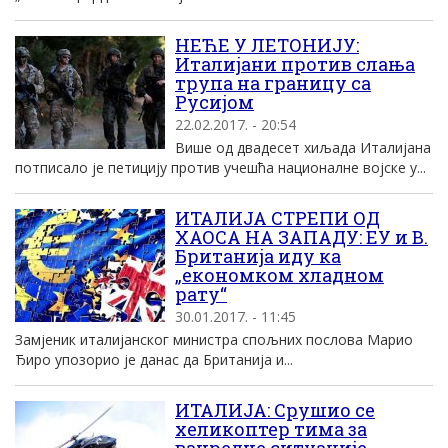
НЕЋЕ У ЛЕТОНИЈУ:
Италијани против слања
трупа на границу са
Русијом
22.02.2017. - 20:54
Више од двадесет хиљада Италијана
потписало је петицију против учешћа националне војске у...
ИТАЛИЈА СТРЕПИ ОД
ХАОСА НА ЗАПАДУ: ЕУ и В.
Британија иду ка
„економком хладном
рату“
30.01.2017. - 11:45
Замјеник италијанског министра спољних послова Марио
Ђиро упозорио је данас да Британија и...
ИТАЛИЈА: Срушио се
хеликоптер тима за