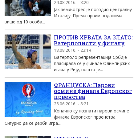
24.08.2016. - 8:20
Јак земљотрес је погодио централну
Италију. Према првим подацима
више од 10 особа...
ПРОТИВ ХРВАТА ЗА ЗЛАТО:
Ватерполисти у финалу
18.08.2016. - 23:14
Ватерполо репрезентација Србије
пласирала се у финале Олимпијских
игара у Рију, пошто је...
ФРАНЦУСКА: Парови
осмине финала Европског
првенства
23.06.2016. - 8:21
Коначно су познати парови осмине
финала Европског првенства.
Сигурно да се дерби игра...