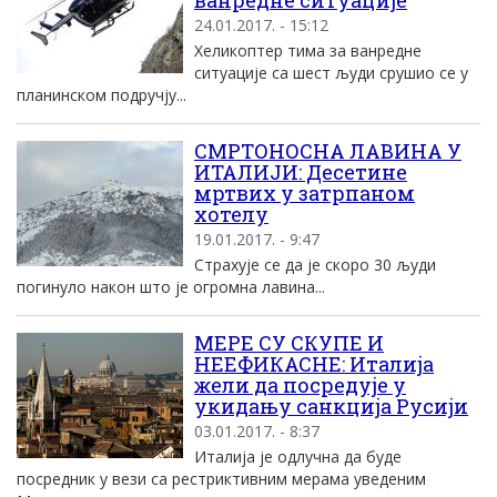
ванредне ситуације
24.01.2017. - 15:12
Хеликоптер тима за ванредне
ситуације са шест људи срушио се у
планинском подручју...
СМРТОНОСНА ЛАВИНА У
ИТАЛИЈИ: Десетине
мртвих у затрпаном
хотелу
19.01.2017. - 9:47
Страхује се да је скоро 30 људи
погинуло након што је огромна лавина...
МЕРЕ СУ СКУПЕ И
НЕЕФИКАСНЕ: Италија
жели да посредује у
укидању санкција Русији
03.01.2017. - 8:37
Италија је одлучна да буде
посредник у вези са рестриктивним мерама уведеним