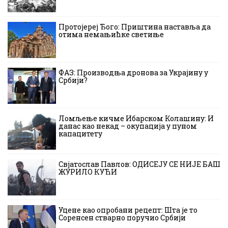
Протојереј Ђого: Приштина наставља да
отима немањићке светиње
ФАЗ: Производња дронова за Украјину у
Србији?
Ломљење кичме Ибарском Колашину: И
данас као некад – окупација у пуном
капацитету
Свјатослав Павлов: ОДИСЕЈУ СЕ НИЈЕ БАШ
ЖУРИЛО КУЋИ
Уцене као опробани рецепт: Шта је то
Соренсен стварно поручио Србији