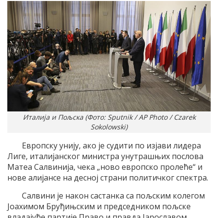
Италија и Пољска (Фото: Sputnik / AP Photo / Czarek
Sokolowski)
Европску унију, ако је судити по изјави лидера
Лиге, италијанског министра унутрашњих послова
Матеа Салвинија, чека „ново европско пролеће“ и
нове алијансе на десној страни политичког спектра.
Салвини је након састанка са пољским колегом
Јоахимом Бруђињским и председником пољске
владајуће партије Право и правда Јарославом