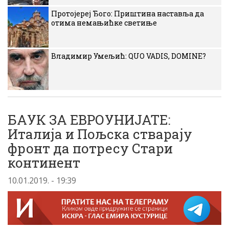
Протојереј Ђого: Приштина наставља да
отима немањићке светиње
Владимир Умељић: QUO VADIS, DOMINE?
БАУК ЗА ЕВРОУНИЈАТЕ:
Италија и Пољска стварају
фронт да потресу Стари
континент
10.01.2019. - 19:39