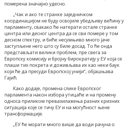
померена значајно удесно.
„Чак и ако те странке заједничком
координацијом не буду освојиле убедљиву већину у
парламенту, свакако ће натерати остале странке
центра или десног центра да се сви помере у том
десном спектру, и биће несумњиво много јаче
заступљене него што су биле досад. То ће онда
представљати велики проблем, пре свега за
Европску комисију и бројну бирократију у ЕУ која се
плаши тих покрета и доживљава их као неки баук
који ће да пресуди Европској унији“, објашњава
Гајић.
Како додаје, промена слике Европског
парламента након избора утицаће и на промену
односа приликом превазилажења разних кризних
ситуација које се тичу ЕУ и на могућност њене
трансформације.
„ЕУ ће морати много више да води рачуна о