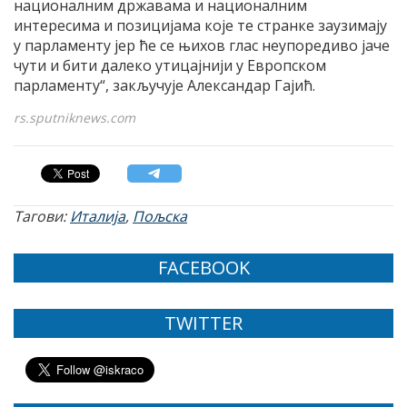
националним државама и националним
интересима и позицијама које те странке заузимају
у парламенту јер ће се њихов глас неупоредиво јаче
чути и бити далеко утицајнији у Европском
парламенту“, закључује Александар Гајић.
rs.sputniknews.com
Тагови:
Италија
,
Пољска
FACEBOOK
TWITTER