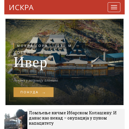
ИСКРА
Навига
Ломљење кичме Ибарском Колашину: И
данас као некад – окупација у пуном
капацитету