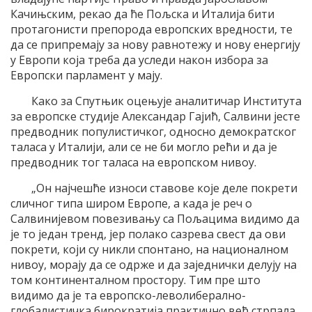
Качињским, рекао да ће Пољска и Италија бити
протагонисти препорода европских вредности, те
да се припремају за нову равнотежу и нову енергију
у Европи која треба да уследи након избора за
Европски парламент у мају.
Како за Спутњик оцењује аналитичар Института
за европске студије Александар Гајић, Салвини јесте
предводник популистичког, односно демократског
таласа у Италији, али се не би могло рећи и да је
предводник тог таласа на европском нивоу.
„Он најчешће износи ставове које деле покрети
сличног типа широм Европе, а када је реч о
Салвинијевом повезивању са Пољацима видимо да
је то један тренд, јер полако сазрева свест да ови
покрети, који су никли спонтано, на националном
нивоу, морају да се одрже и да заједнички делују на
том континенталном простору. Тим пре што
видимо да је та европско-леволиберално-
глобалистичка бирократија практично већ стрпала