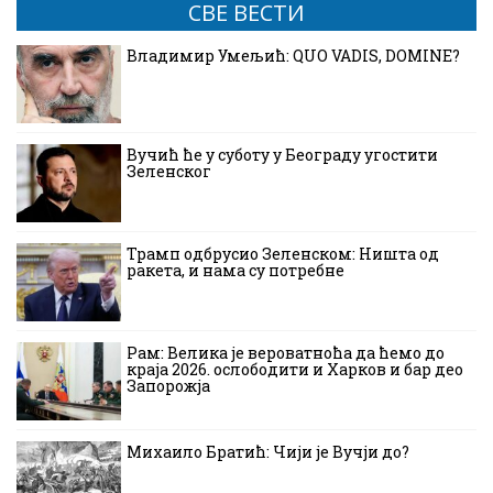
СВЕ ВЕСТИ
Владимир Умељић: QUO VADIS, DOMINE?
Вучић ће у суботу у Београду угостити
Зеленског
Трамп одбрусио Зеленском: Ништа од
ракета, и нама су потребне
Рам: Велика је вероватноћа да ћемо до
краја 2026. ослободити и Харков и бар део
Запорожја
Михаило Братић: Чији је Вучји до?