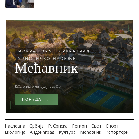
Насловна
Србија
Р. Српска
Регион
Свет
Спорт
Екологија
Андрићград
Култура
Мећавник
Репортери