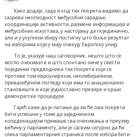
Како додаје, сада и код тих покрета видимо да
сазрева неопходност међусобне сарадње,
координације активности, размене информација и
међусобних искустава, у настојању да појединачно,
али и у укупном збиру постигну што бољи резултат
на изборима који у мају очекују Европску унију.
То је, указује наш саговорник, нешто што се
могло очекивати и што спонтано ниче у свести
појединих предводника тих покрета који се
противе том евроунијском, неолибералном,
превазиђеном погледу који има то анационално
становиште и које једноставно презире и крши
демократске процедуре.
Гајић каже да је питање да ли ће ови покрети
бити успешни у томе да заједничком
координацијом премаше сва очекивања и преузму
већину у парламенту, али је сасвим сигурно да ће
слика парламентарних странака после избора бити