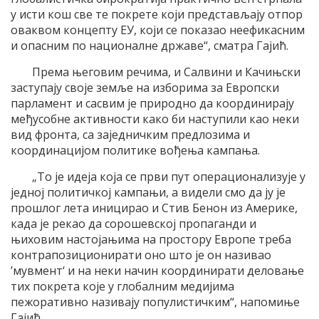
у исти кош све те покрете који представљају отпор
оваквом концепту ЕУ, који се показао неефикасним
и опасним по националне државе“, сматра Гајић.
Према његовим речима, и Салвини и Качињски
заступају своје земље на изборима за Европски
парламент и сасвим је природно да координирају
међусобне активности како би наступили као неки
вид фронта, са заједничким предлозима и
координацијом политике вођења кампања.
„То је идеја која се први пут операционализује у
једној политичкој кампањи, а видели смо да ју је
прошлог лета иницирао и Стив Бенон из Америке,
када је рекао да сорошевској пропаганди и
њиховим настојањима на простору Европе треба
контрапозиционирати оно што је он називао
’мувмент‘ и на неки начин координирати деловање
тих покрета које у глобалним медијима
пежоративно називају популистичким“, напомиње
Гајић.