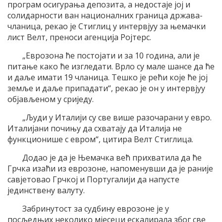
програм осигурања депозита, а недостаје јој и
солидарности ван националних граница држава-
чланица, рекао је Стиглиц у интервјуу за њемачки
лист Велт, преноси агенција Ројтерс.
„Еврозона ће постојати и за 10 година, али је
питање како ће изгледати. Врло су мале шансе да ће
и даље имати 19 чланица. Тешко је рећи које ће јој
земље и даље припадати“, рекао је он у интервјуу
објављеном у сриједу.
„Људи у Италији су све више разочарани у евро.
Италијани почињу да схватају да Италија не
функционише с евром“, цитира Велт Стиглица.
Додао је да је Њемачка већ прихватила да ће
Грчка изаћи из еврозоне, напоменувши да је раније
савјетовао Грчкој и Португалији да напусте
јединствену валуту.
Забринутост за судбину еврозоне је у
посљедњих неколико мјесеци ескалирала због све