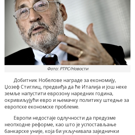
Фото: РТРС/Новости
Добитник Нобелове награде за економију,
Џозеф Стиглиц, предвиђа да ће Италија и још неке
земље напустити еврозону наредних година,
окривиљујући евро и њемачку политику штедње за
европске економске проблеме.
Европи недостаје одлучности да предузме
неопходне реформе, као што је успостављање
банкарске уније, која би укључивала заједнички