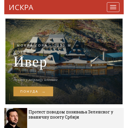
ИСКРА
Навига
Протест поводом позивања Зеленског у
званичну посету Србији