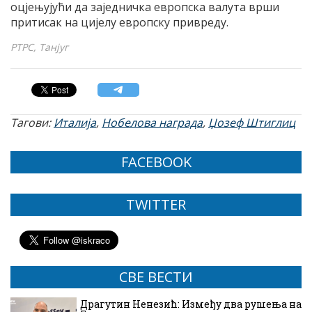
оцјењујући да заједничка европска валута врши
притисак на цијелу европску привреду.
РТРС, Танјуг
Тагови:
Италија
,
Нобелова награда
,
Џозеф Штиглиц
FACEBOOK
TWITTER
СВЕ ВЕСТИ
Драгутин Ненезић: Између два рушења на