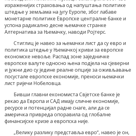
израженијих страховања од напуштања политике
штедње у земљама на југу Еуропе, због лабаве
монетарне политике Европске централне банке и
успона радикално десне њемачке странке
Алтернатива за Њемачку, наводи Ројтерс.
Стиглиц је навео за њемачки лист да су евро и
политика штедње у Њемачкој криви за европске
економске невоље. Распад зоне заједничке
европске валуте односно њена подјела на сјеверни
и јужни дио су једине реалне опције за оживљавање
посустале европске економије, преноси њемачки
лист ријечи Нобеловца.
Бивши главни економиста Свјетске банке је
рекао да Европа и САД имају сличне економије,
ресурсе и потенцијал радне снаге, али да се
америчка привреда опоравила од глобалне
финансијске кризе а европска није.
„Велику разлику представља евро“, навео је он,