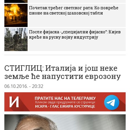
Почетак трећег светског рата: Ко покреће
пионе на светској шаховској табли
После фијаска -„специјални фијаско“: Кијев
креће на руску војну индустрију
СТИГЛИЦ: Италија и још неке
земље ће напустити еврозону
06.10.2016. - 20:32