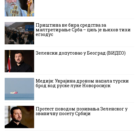
Приштина не бира средства за
малтретирање Срба – циљ је њихов тихи
егзодус
Зеленски допутовао у Београд (ВИДЕО)
Медији: Украјина дроном напала турски
брод код руске луке Новоросијск
Протест поводом позивања Зеленског у
званичну посету Србији