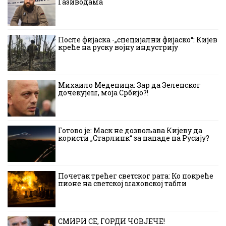
Газиводама
После фијаска -„специјални фијаско“: Кијев
креће на руску војну индустрију
Михаило Меденица: Зар да Зеленског
дочекујеш, моја Србијо?!
Готово је: Маск не дозвољава Кијеву да
користи „Старлинк“ за нападе на Русију?
Почетак трећег светског рата: Ко покреће
пионе на светској шаховској табли
СМИРИ СЕ, ГОРДИ ЧОВЈЕЧЕ!