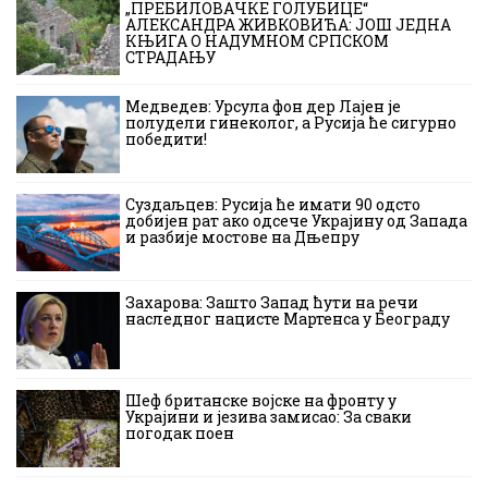
„ПРЕБИЛОВАЧКЕ ГОЛУБИЦЕ“
АЛЕКСАНДРА ЖИВКОВИЋА: ЈОШ ЈЕДНА
КЊИГА О НАДУМНОМ СРПСКОМ
СТРАДАЊУ
Медведев: Урсула фон дер Лајен је
полудели гинеколог, а Русија ће сигурно
победити!
Суздаљцев: Русија ће имати 90 одсто
добијен рат ако одсече Украјину од Запада
и разбије мостове на Дњепру
Захарова: Зашто Запад ћути на речи
наследног нацисте Мартенса у Београду
Шеф британске војске на фронту у
Украјини и језива замисао: За сваки
погодак поен