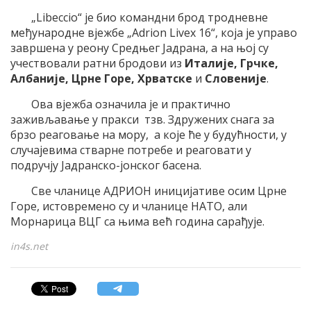
„Libeccio“ је био командни брод тродневне
међународне вјежбе „Adrion Livex 16“, која је управо
завршена у реону Средњег Јадрана, а на њој су
учествовали ратни бродови из
Италије, Грчке,
Албаније, Црне Горе, Хрватске
и
Словеније
.
Ова вјежба означила је и практично
заживљавање у пракси тзв. Здружених снага за
брзо реаговање на мору, а које ће у будућности, у
случајевима стварне потребе и реаговати у
подручју Јадранско-јонског басена.
Све чланице АДРИОН иницијативе осим Црне
Горе, истовремено су и чланице НАТО, али
Морнарица ВЦГ са њима већ година сарађује.
in4s.net