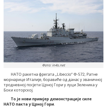
Фото: in4s.net
НАТО ракетна фрегата „Libeccio“ Ф-572, Ратне
морнарице Италије, боравиће од данас у званичној
тродневној посјети Црној Гори у луци Зеленика у
Боки которској.
То је нови примјер демонстрације силе
НАТО пакта у Црној Гори
.