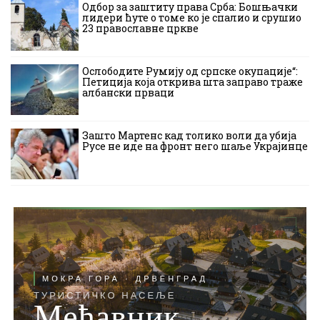
Одбор за заштиту права Срба: Бошњачки
лидери ћуте о томе ко је спалио и срушио
23 православне цркве
Ослободите Румију од српске окупације“:
Петиција која открива шта заправо траже
албански прваци
Зашто Мартенс кад толико воли да убија
Русе не иде на фронт него шаље Украјинце