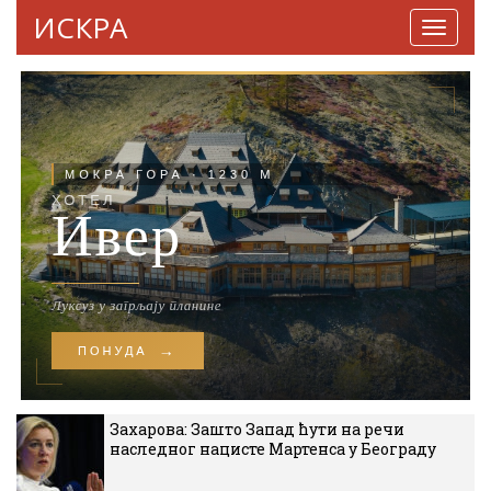
ИСКРА
Навига
Захарова: Зашто Запад ћути на речи
наследног нацисте Мартенса у Београду