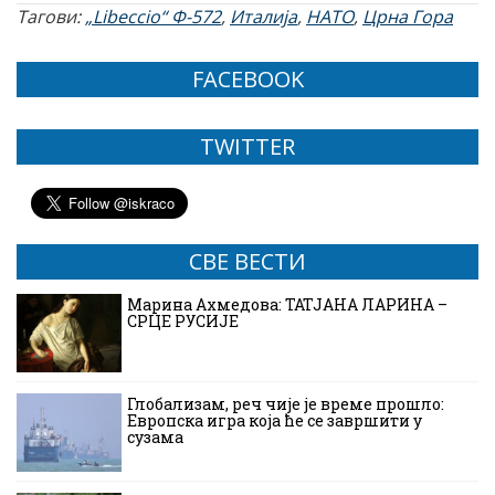
Тагови:
„Libeccio“ Ф-572
,
Италија
,
НАТО
,
Црна Гора
FACEBOOK
TWITTER
СВЕ ВЕСТИ
Марина Ахмедова: ТАТЈАНА ЛАРИНА –
СРЦЕ РУСИЈЕ
Глобализам, реч чије је време прошло:
Европска игра која ће се завршити у
сузама