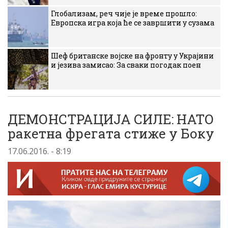
Глобализам, реч чије је време прошло:
Европска игра која ће се завршити у сузама
Шеф британске војске на фронту у Украјини
и језива замисао: За сваки погодак поен
ДЕМОНСТРАЦИЈА СИЛЕ: НАТО
ракетна фрегата стиже у Боку
17.06.2016. - 8:19