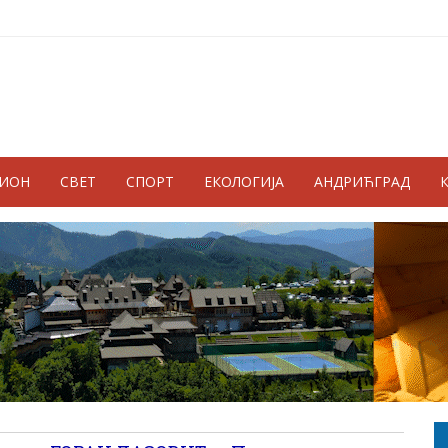
ГИОН
СВЕТ
СПОРТ
ЕКОЛОГИЈА
АНДРИЋГРАД