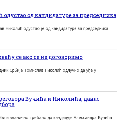
одустао од кандидатуре за председника
ав Николић одустао је од кандидатуре за председника
аћу се ако се не договоримо
дник Србије Томислав Николић одлучио да уђе у
преговора Вучића и Николића, данас
дбора
би и званично требало да кандидује Александра Вучића