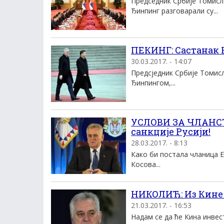
Председник Србије Томисл
Ђинпинг разговарали су...
ПЕКИНГ: Састанак
30.03.2017. - 14:07
Предсједник Србије Томисл
Ђинпингом,...
УСЛОВИ ЗА ЧЛАНСТВ
санкције Русији!
28.03.2017. - 8:13
Како би постала чланица Е
Косова...
НИКОЛИЋ: Из Кине 
21.03.2017. - 16:53
Надам се да ће Кина инвес