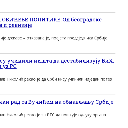
ГОВИЋЕВЕ ПОЛИТИКЕ: Од београдске
а и ревизије
е државе – отказана је, посјета предсједника Србије
у учинили ништа да дестабилизују БиХ,
 уз РС
ав Николић рекао је да Срби нису учинили ниједан потез
ки рад са Вучићем на обнављању Србије
ав Николић рекао је за РТС да поштује одлуку органа