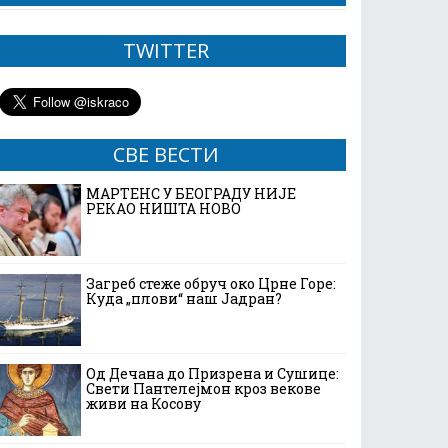
TWITTER
СВЕ ВЕСТИ
МАРТЕНС У БЕОГРАДУ НИЈЕ
РЕКАО НИШТА НОВО
Загреб стеже обруч око Црне Горе:
Куда „плови“ наш Јадран?
Од Дечана до Призрена и Сушице:
Свети Пантелејмон кроз векове
живи на Косову