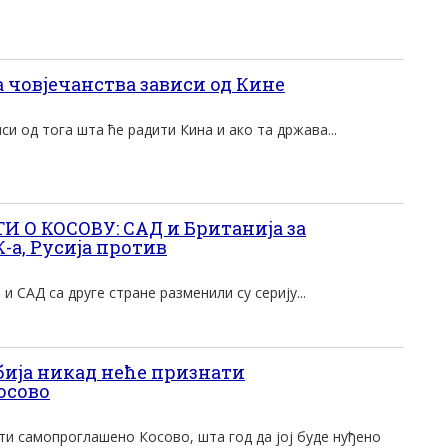
човјечанства зависи од Кине
си од тога шта ће радити Кина и ако та држава...
 О КОСОВУ: САД и Британија за
а, Русија против
 и САД са друге стране разменили су серију...
ија никад неће признати
осово
ти самопроглашено Косово, шта год да јој буде нуђено