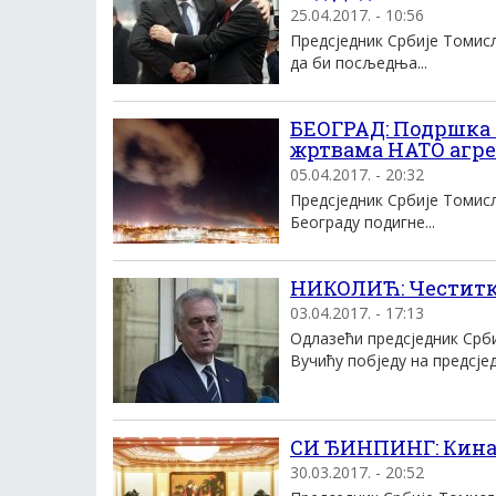
25.04.2017. - 10:56
Предсједник Србије Томис
да би посљедња...
БЕОГРАД: Подршка 
жртвама НАТО агре
05.04.2017. - 20:32
Предсједник Србије Томисл
Београду подигне...
НИКОЛИЋ: Честитке
03.04.2017. - 17:13
Одлазећи предсједник Срб
Вучићу побједу на предсјед
СИ ЂИНПИНГ: Кина
30.03.2017. - 20:52