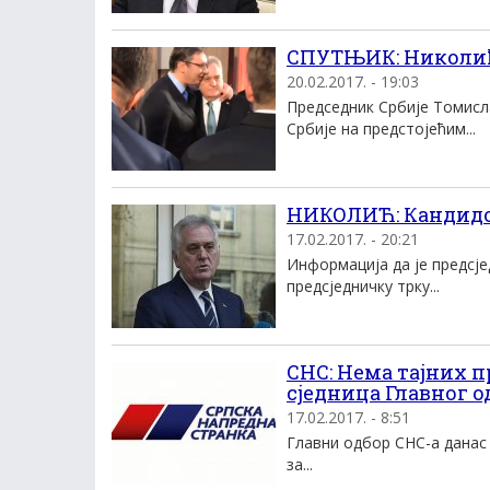
СПУТЊИК: Николић 
20.02.2017. - 19:03
Председник Србије Томисл
Србије на предстојећим...
НИКОЛИЋ: Кандидов
17.02.2017. - 20:21
Информација да је предсје
предсједничку трку...
СНС: Нема тајних 
сједница Главног о
17.02.2017. - 8:51
Главни одбор СНС-а данас 
за...