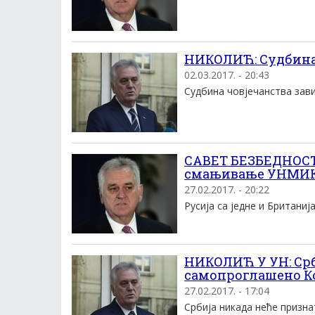
НИКОЛИЋ: Судбина 
02.03.2017. - 20:43
Судбина човјечанства зави
САВЕТ БЕЗБЕДНОСТИ
смањивање УНМИК-
27.02.2017. - 20:22
Русија са једне и Британија
НИКОЛИЋ У УН: Срб
самопроглашено К
27.02.2017. - 17:04
Србија никада неће призна