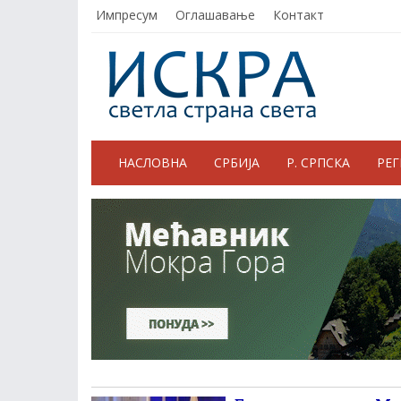
Импресум
Оглашавање
Контакт
НАСЛОВНА
СРБИЈА
Р. СРПСКА
РЕ