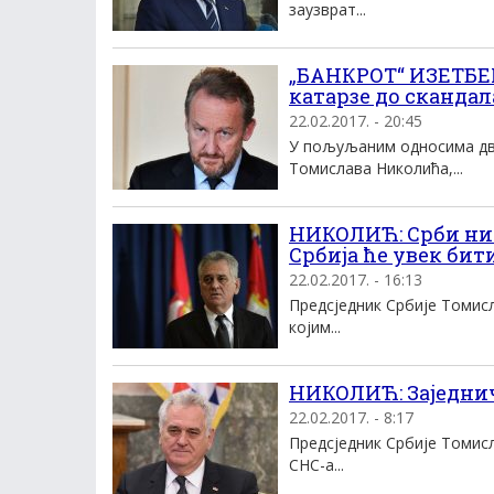
заузврат...
„БАНКРОТ“ ИЗЕТБЕ
катарзе до скандал
22.02.2017. - 20:45
У пољуљаним односима двиј
Томислава Николића,...
НИКОЛИЋ: Срби нис
Србија ће увек бити
22.02.2017. - 16:13
Предсједник Србије Томисл
којим...
НИКОЛИЋ: Заједнич
22.02.2017. - 8:17
Предсједник Србије Томисл
СНС-а...