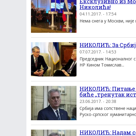
Ексклузивно из Мо
Николића!
04.11.2017. - 17:54
Нема снега у Москви, није 
НИКОЛИЋ: За Србиј
07.07.2017. - 14:53
Председник Националног с
НР Кином Томислав...
НИКОЛИЋ: Питање с
биће „тренутак ис
23.06.2017. - 20:38
Србија има сопствене наци
Руско-српског хуманитарног
НИКОЛИЋ: Надам се 