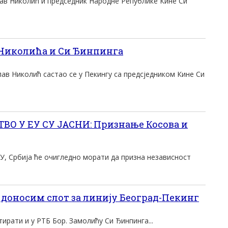
ав Николић и председник Народне Републике Кине Си
 Николића и Си Ђинпинга
ав Николић састао се у Пекингу са предсједником Кине Си
О У ЕУ СУ ЈАСНИ: Признање Косова и
У, Србија ће очигледно морати да призна независност
доносим слот за линију Београд-Пекинг
тирати и у РТБ Бор. Замолићу Си Ђинпинга...