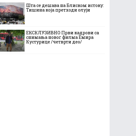
Шта се дешава на Блиском истоку:
Тишина која претходи олуји
ЕКСКЛУЗИВНО Први кадрови са
снимања новог филма Емира
Кустурице /четврти део/