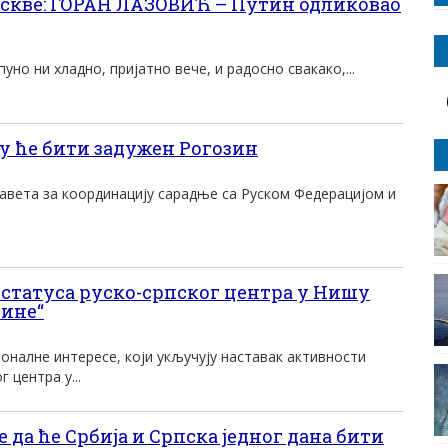
скве: ГОРАН ЛАЗОВИЋ – Путин одликовао
пуно ни хладно, пријатно вече, и радосно свакако,...
у ће бити задужен Рогозин
авета за координацију сарадње са Руском Федерацијом и
татуса руско-српског центра у Нишу
тине“
оналне интересе, који укључују наставак активности
 центра у...
да ће Србија и Српска једног дана бити