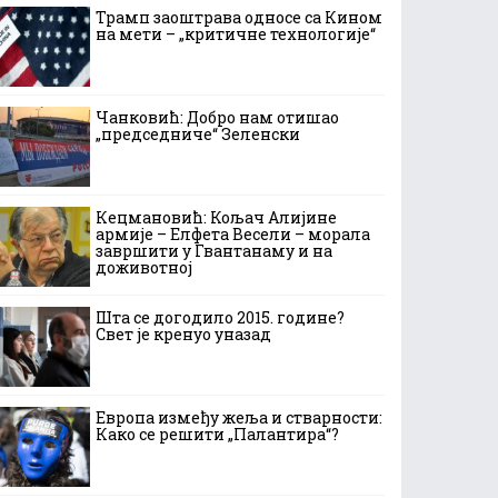
Трамп заоштрава односе са Кином
на мети – „критичне технологије“
Чанковић: Добро нам отишао
„председниче“ Зеленски
Кецмановић: Кољач Алијине
армије – Елфета Весели – морала
завршити у Гвантанаму и на
доживотној
Шта се догодило 2015. године?
Свет је кренуо уназад
Европа између жеља и стварности:
Како се решити „Палантира“?