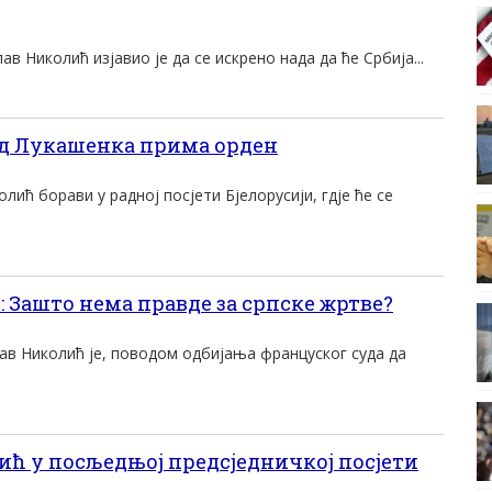
в Николић изјавио је да се искрено нада да ће Србија...
д Лукашенка прима орден
лић борави у радној посјети Бјелорусији, гдје ће се
ашто нема правде за српске жртве?
ав Николић је, поводом одбијања француског суда да
 у посљедњој предсједничкој посјети