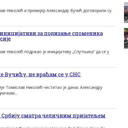
лав Николић и премијер Александар Вучић договорили су
иницијативи за подизање споменика
сије
ав Николић подржао је иницијативу „Спутњика“ да се у
 Вучићу, не враћам се у СНС
ије Томислав Николић честитао је данас Александру
ничким...
 Србију сматра челичним пријатељем