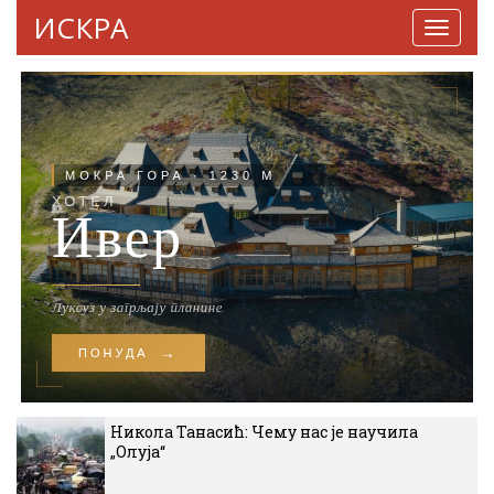
ИСКРА
Навига
Никола Танасић: Чему нас је научила
„Олуја“