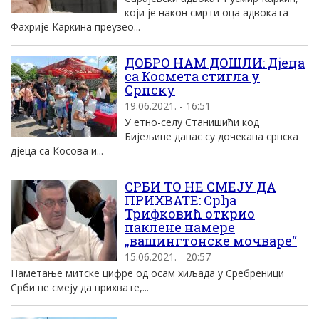
који је након смрти оца адвоката
Фахрије Каркина преузео...
ДОБРО НАМ ДОШЛИ: Дјеца
са Космета стигла у
Српску
19.06.2021. - 16:51
У етно-селу Станишићи код
Бијељине данас су дочекана српска
дјеца са Косова и...
СРБИ ТО НЕ СМЕЈУ ДА
ПРИХВАТЕ: Срђа
Трифковић открио
паклене намере
„вашингтонске мочваре“
15.06.2021. - 20:57
Наметање митске цифре од осам хиљада у Сребреници
Срби не смеју да прихвате,...