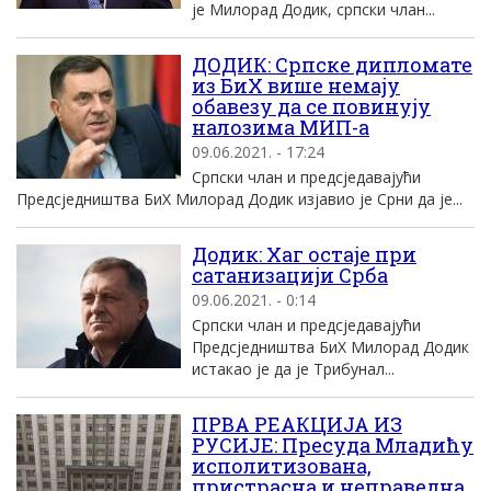
је Милорад Додик, српски члан...
ДОДИК: Српске дипломате
из БиХ више немају
обавезу да се повинују
налозима МИП-а
09.06.2021. - 17:24
Српски члан и предсједавајући
Предсједништва БиХ Милорад Додик изјавио је Срни да је...
Додик: Хаг остаје при
сатанизацији Срба
09.06.2021. - 0:14
Српски члан и предсједавајући
Предсједништва БиХ Милорад Додик
истакао је да је Трибунал...
ПРВА РЕАКЦИЈА ИЗ
РУСИЈЕ: Пресуда Младићу
исполитизована,
пристрасна и неправедна