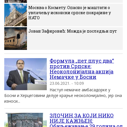
Москва о Космету: Опасно је маштати о
увлачењу исконски српске покрајине у
НАТО
Јован Зафировић: Можда је последњи пут
Формула „пет плус два“
против Српске:
Неоколонијална акција
Немачке у Босни
23.06.2021. - 10:09
Наступ немачке амбасадорке у
Босни и Херцеговини делује крајње неоколонијално, јер она
износи...
ЗЛОЧИН ЗА КОЈИ НИКО
НИЈЕ КАЖЊЕН:
Обиљежавање 29 година од