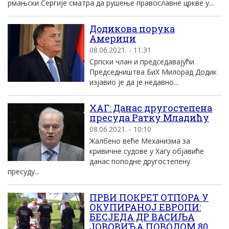
рмањски Сергије сматра да рушење православне цркве у...
Додикова порука
Америци
08.06.2021. - 11:31
Српски члан и председавајући
Председништва БиХ Милорад Додик
изјавио је да је недавно...
ХАГ: Данас другостепена
пресуда Ратку Младићу
08.06.2021. - 10:10
Жалбено веће Механизма за
кривичне судове у Хагу објавиће
данас поподне другостепену
пресуду...
ПРВИ ПОКРЕТ ОТПОРА У
ОКУПИРАНОЈ ЕВРОПИ:
БЕСЈЕДА ДР ВАСИЉА
ЈОВОВИЋА ПОВОДОМ 80