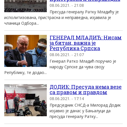
08.06.2021. - 21:08
Пресуда генералу Ратку Младићу је
исполитизована, пристрасна и неправедна, изјавила је
чланица Одбора...
ГЕНЕРАЛ МЛАДИЋ: Нисам
ја битан, важна је
Република Српска
08.06.2021. - 21:07
Генерал Ратко Младић поручио је
народу Српске да чува своју
Републику, те додао...
ДОДИК: Пресуда нема везе
са правом и правдом
08.06.2021. - 17:14
Предсједник СНСД-а Милорад Додик
изјавио је данас у Бањалуци да
пресуда генералу Ратку...