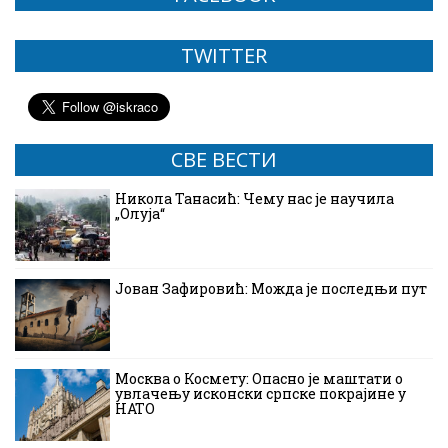
TWITTER
СВЕ ВЕСТИ
Никола Танасић: Чему нас је научила
„Олуја“
Јован Зафировић: Можда је последњи пут
Москва о Космету: Опасно је маштати о
увлачењу исконски српске покрајине у
НАТО