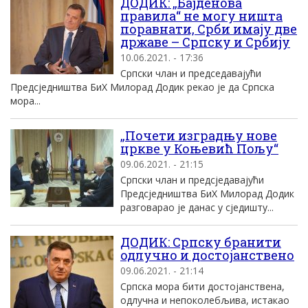
ДОДИК: „Бајденова
правила“ не могу ништа
поравнати, Срби имају две
државе – Српску и Србију
10.06.2021. - 17:36
Српски члан и председавајући
Предсједништва БиХ Милорад Додик рекао је да Српска
мора...
„Почети изградњу нове
цркве у Коњевић Пољу“
09.06.2021. - 21:15
Српски члан и предсједавајући
Предсједништва БиХ Милорад Додик
разговарао је данас у сједишту...
ДОДИК: Српску бранити
одлучно и достојанствено
09.06.2021. - 21:14
Српска мора бити достојанствена,
одлучна и непоколебљива, истакао