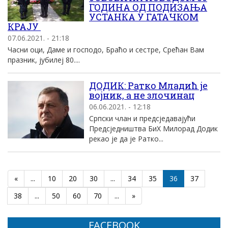
ГОДИНА ОД ПОДИЗАЊА
УСТАНКА У ГАТАЧКОМ
КРАЈУ
07.06.2021. - 21:18
Часни оци, Даме и господо, Браћо и сестре, Срећан Вам
празник, јубилеј 80....
ДОДИК: Ратко Младић је
војник, а не злочинац
06.06.2021. - 12:18
Српски члан и предсједавајући
Предсједништва БиХ Милорад Додик
рекао је да је Ратко...
«
...
10
20
30
...
34
35
36
37
38
...
50
60
70
...
»
FACEBOOK