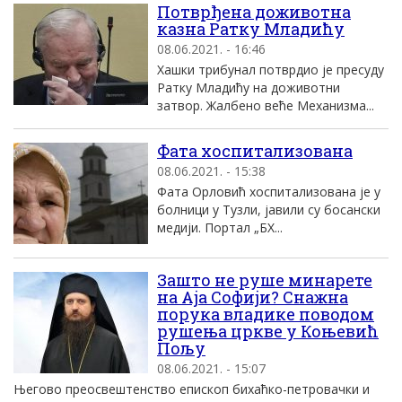
Потврђена доживотна
казна Ратку Младићу
08.06.2021. - 16:46
Хашки трибунал потврдио је пресуду
Ратку Младићу на доживотни
затвор. Жалбено веће Механизма...
Фата хоспитализована
08.06.2021. - 15:38
Фата Орловић хоспитализована је у
болници у Тузли, јавили су босански
медији. Портал „БХ...
Зашто не руше минарете
на Аја Софији? Снажна
порука владике поводом
рушења цркве у Коњевић
Пољу
08.06.2021. - 15:07
Његово преосвештенство епископ бихаћко-петровачки и