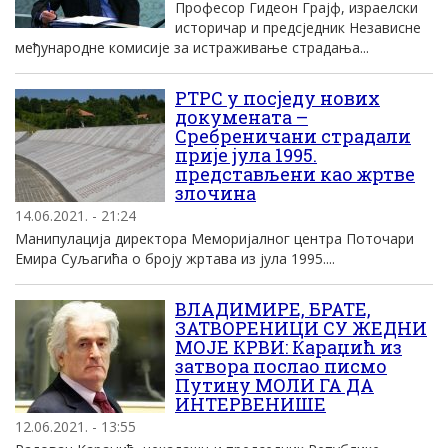
Професор Гидеон Грајф, израелски
историчар и предсједник Независне
међународне комисије за истраживање страдања...
РТРС у посједу нових
докумената –
Сребреничани страдали
прије јула 1995.
представљени као жртве
злочина
14.06.2021. - 21:24
Манипулација директора Меморијалног центра Поточари
Емира Суљагића о броју жртава из јула 1995....
ВЛАДИМИРЕ, БРАТЕ,
ЗАТВОРЕНИЦИ СУ ЖЕДНИ
МОЈЕ КРВИ: Караџић из
затвора послао писмо
Путину МОЛИ ГА ДА
ИНТЕРВЕНИШЕ
12.06.2021. - 13:55