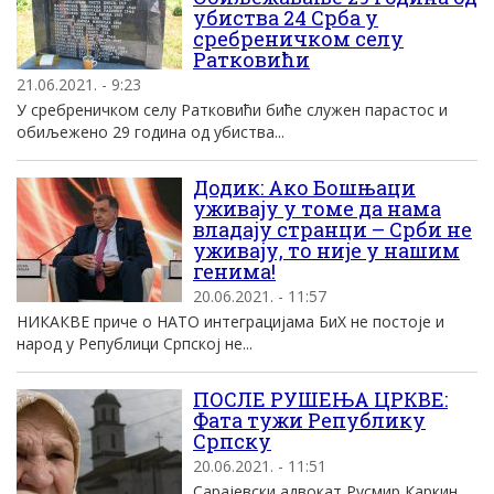
убиства 24 Срба у
сребреничком селу
Ратковићи
21.06.2021. - 9:23
У сребреничком селу Ратковићи биће служен парастос и
обиљежено 29 година од убиства...
Додик: Ако Бошњаци
уживају у томе да нама
владају странци – Срби не
уживају, то није у нашим
генима!
20.06.2021. - 11:57
НИКАКВЕ приче о НАТО интеграцијама БиХ не постоје и
народ у Републици Српској не...
ПОСЛЕ РУШЕЊА ЦРКВЕ:
Фата тужи Републику
Српску
20.06.2021. - 11:51
Сарајевски адвокат Русмир Каркин,