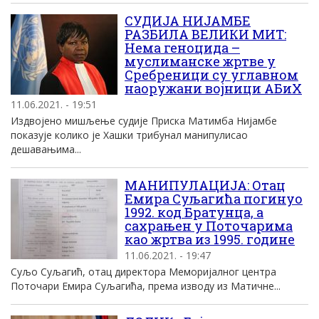
СУДИЈА НИЈАМБЕ
РАЗБИЛА ВЕЛИКИ МИТ:
Нема геноцида –
муслиманске жртве у
Сребреници су углавном
наоружани војници АБиХ
11.06.2021. - 19:51
Издвојено мишљење судије Приска Матимба Нијамбе
показује колико је Хашки трибунал манипулисао
дешавањима...
МАНИПУЛАЦИЈА: Отац
Емира Суљагића погинуо
1992. код Братунца, а
сахрањен у Поточарима
као жртва из 1995. године
11.06.2021. - 19:47
Суљо Суљагић, отац директора Меморијалног центра
Поточари Емира Суљагића, према изводу из Матичне...