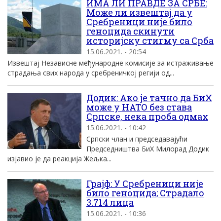
ИМА ЛИ ПРАВДЕ ЗА СРБЕ:
Може ли извештај да у
Сребреници није било
геноцида скинути
историјску стигму са Срба
15.06.2021. - 20:54
Извештај Независне међународне комисије за истраживање
страдања свих народа у сребреничкој регији од...
Додик: Ако је тачно да БиХ
може у НАТО без става
Српске, нека проба одмах
15.06.2021. - 10:42
Српски члан и председавајући
Председништва БиХ Милорад Додик
изјавио је да реакција Жељка...
Грајф: У Сребреници није
било геноцида; Страдало
3.714 лица
15.06.2021. - 10:36