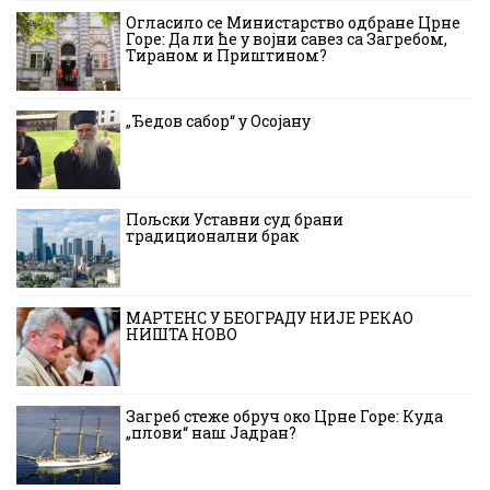
Огласило се Министарство одбране Црне
Горе: Да ли ће у војни савез са Загребом,
Тираном и Приштином?
„Ђедов сабор“ у Осојану
Пољски Уставни суд брани
традиционални брак
МАРТЕНС У БЕОГРАДУ НИЈЕ РЕКАО
НИШТА НОВО
Загреб стеже обруч око Црне Горе: Куда
„плови“ наш Јадран?