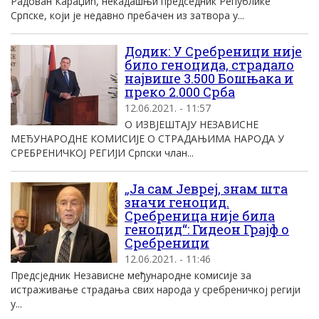
Радован Караџић, некадашњи председник Републике
Српске, који је недавно пребачен из затвора у...
Додик: У Сребреници није
било геноцида, страдало
највише 3.500 Бошњака и
преко 2.000 Срба
12.06.2021. - 11:57
О ИЗВЈЕШТАЈУ НЕЗАВИСНЕ
МЕЂУНАРОДНЕ КОМИСИЈЕ О СТРАДАЊИМА НАРОДА У
СРЕБРЕНИЧКОЈ РЕГИЈИ Српски члан...
„Ја сам Јевреј, знам шта
значи геноцид.
Сребреница није била
геноцид“: Гидеон Грајф о
Сребреници
12.06.2021. - 11:46
Предсједник Независне међународне комисије за
истраживање страдања свих народа у сребреничкој регији
у...