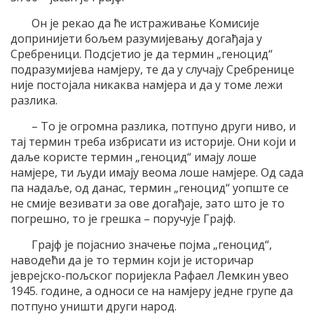
Он је рекао да ће истраживање Комисије
допринијети бољем разумијевању догађаја у
Сребреници. Подсјетио је да термин „геноцид“
подразумијева намјеру, те да у случају Сребренице
није постојала никаква намјера и да у томе лежи
разлика.
– То је огромна разлика, потпуно други ниво, и
тај термин треба избрисати из историје. Они који и
даље користе термин „геноцид“ имају лоше
намјере, ти људи имају веома лоше намјере. Од сада
па надаље, од данас, термин „геноцид“ уопште се
не смије везивати за ове догађаје, зато што је то
погрешно, то је грешка – поручује Грајф.
Грајф је појаснио значење појма „геноцид“,
наводећи да је то термин који је историчар
јеврејско-пољског поријекла Рафаел Лемкин увео
1945. године, а односи се на намјеру једне групе да
потпуно уништи други народ.