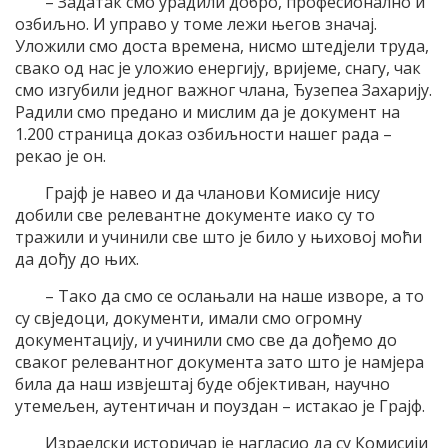
– Задатак смо урадили добро, професионално и
озбиљно. И управо у томе лежи његов значај.
Уложили смо доста времена, нисмо штедјели труда,
свако од нас је уложио енергију, вријеме, снагу, чак
смо изгубили једног важног члана, Ђузепеа Захарију.
Радили смо предано и мислим да је документ на
1.200 страница доказ озбиљности нашег рада –
рекао је он.
Грајф је навео и да чланови Комисије нису
добили све релевантне документе иако су то
тражили и учинили све што је било у њиховој моћи
да дођу до њих.
– Тако да смо се ослањали на наше изворе, а то
су свједоци, документи, имали смо огромну
документацију, и учинили смо све да дођемо до
сваког релевантног документа зато што је намјера
била да наш извјештај буде објективан, научно
утемељен, аутентичан и поуздан – истакао је Грајф.
Израелски историчар је нагласио да су Комисији