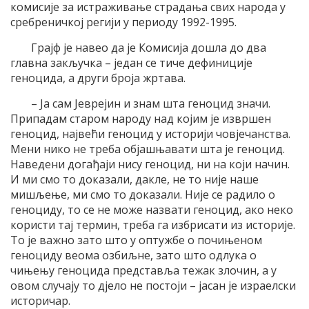
комисије за истраживање страдања свих народа у
сребреничкој регији у периоду 1992-1995.
Грајф је навео да је Комисија дошла до два
главна закључка – један се тиче дефиниције
геноцида, а други броја жртава.
– Ја сам Јеврејин и знам шта геноцид значи.
Припадам старом народу над којим је извршен
геноцид, највећи геноцид у историји човјечанства.
Мени нико не треба објашњавати шта је геноцид.
Наведени догађаји нису геноцид, ни на који начин.
И ми смо то доказали, дакле, не то није наше
мишљење, ми смо то доказали. Није се радило о
геноциду, то се не може назвати геноцид, ако неко
користи тај термин, треба га избрисати из историје.
То је важно зато што у оптужбе о почињеном
геноциду веома озбиљне, зато што одлука о
чињењу геноцида представља тежак злочин, а у
овом случају то дјело не постоји – јасан је израелски
историчар.