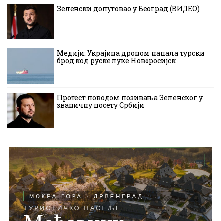
Зеленски допутовао у Београд (ВИДЕО)
Медији: Украјина дроном напала турски
брод код руске луке Новоросијск
Протест поводом позивања Зеленског у
званичну посету Србији