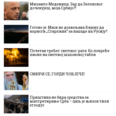
Михаило Меденица: Зар да Зеленског
дочекујеш, моја Србијо?!
Готово је: Маск не дозвољава Кијеву да
користи „Старлинк“ за нападе на Русију?
Почетак трећег светског рата: Ко покреће
пионе на светској шаховској табли
СМИРИ СЕ, ГОРДИ ЧОВЈЕЧЕ!
Приштина не бира средства за
малтретирање Срба – циљ је њихов тихи
егзодус