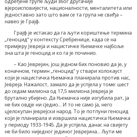
одређене групе људи због другачије
вјероисповијести, националности, менталитета или
једноставно зато што вам се та група не свиђа –
навео је Грајф.
Грајф је истакао да га љути кориштење термина
„геноцид“ у контексту Сребренице, када се на
примјеру Јевреја и нацистичке Њемачке најбоље
зна шта је геноцид и ко га је починио.
– Као Јеврејин, још једном бих поновио да је, у
коначном, термин „геноцид“ у ствари холокауст
који је нацистичка Њемачка планирала против нас,
Јевреја. Нажалост, замало да је успјела у томе: шест
до седам милиона од 17,5 милиона Јевреја је
брутално убијено. Да Њемачка није изгубила рат, ја
не бих овдје ни сједио… И то не само ја, него
цјелокупан јеврејски народ. То је потпуни геноцид
који је планирала и извршила нацистичка Њемачка
у периоду 1933-1945. Да је успјела, данас на свијету
не би било ниједног јединог Јеврејина… Љути ме