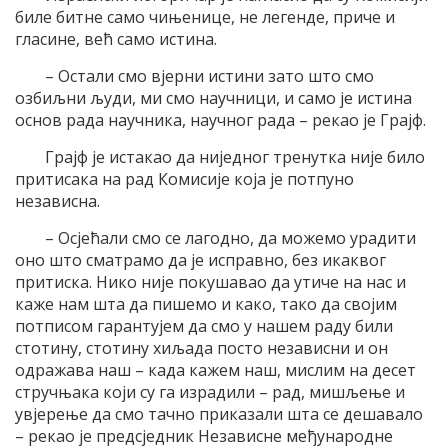
биле битне само чињенице, не легенде, приче и
гласине, већ само истина.
– Остали смо вјерни истини зато што смо
озбиљни људи, ми смо научници, и само је истина
основ рада научника, научног рада – рекао је Грајф.
Грајф је истакао да ниједног тренутка није било
притисака на рад Комисије која је потпуно
независна.
– Осјећали смо се лагодно, да можемо урадити
оно што сматрамо да је исправно, без икаквог
притиска. Нико није покушавао да утиче на нас и
каже нам шта да пишемо и како, тако да својим
потписом гарантујем да смо у нашем раду били
стотину, стотину хиљада посто независни и он
одражава наш – када кажем наш, мислим на десет
стручњака који су га израдили – рад, мишљење и
увјерење да смо тачно приказали шта се дешавало
– рекао је предсједник Независне међународне