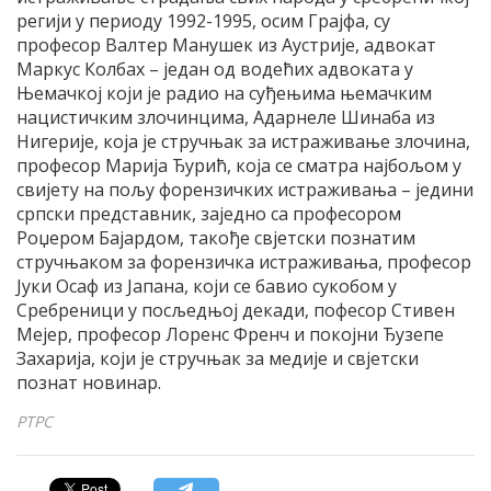
регији у периоду 1992-1995, осим Грајфа, су
професор Валтер Манушек из Аустрије, адвокат
Маркус Колбах – један од водећих адвоката у
Њемачкој који је радио на суђењима њемачким
нацистичким злочинцима, Адарнеле Шинаба из
Нигерије, која је стручњак за истраживање злочина,
професор Марија Ђурић, која се сматра најбољом у
свијету на пољу форензичких истраживања – једини
српски представник, заједно са професором
Роџером Бајардом, такође свјетски познатим
стручњаком за форензичка истраживања, професор
Јуки Осаф из Јапана, који се бавио сукобом у
Сребреници у посљедњој декади, пофесор Стивен
Мејер, професор Лоренс Френч и покојни Ђузепе
Захарија, који је стручњак за медије и свјетски
познат новинар.
РТРС