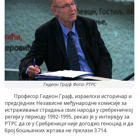
Гидеон Грајф Фото: РТРС
Професор Гидеон Грајф, израелски историчар и
предсједник Независне међународне комисије за
истраживање страдања свих народа у сребреничкој
регији у периоду 1992-1995, рекао је у интервјуу за
РТРС да се у Сребреници није догодио геноцид и да
број бошњачких жртава не прелази 3.714.