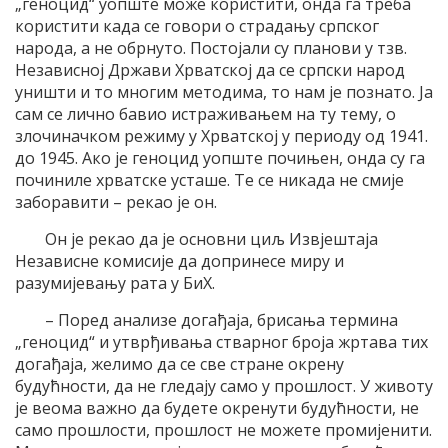
„геноцид“ уопште може користити, онда га треба
користити када се говори о страдању српског
народа, а не обрнуто. Постојали су планови у тзв.
Независној Држави Хрватској да се српски народ
уништи и то многим методима, то нам је познато. Ја
сам се лично бавио истраживањем на ту тему, о
злочиначком режиму у Хрватској у периоду од 1941.
до 1945. Ако је геноцид уопште почињен, онда су га
починиле хрватске усташе. Те се никада не смије
заборавити – рекао је он.
Он је рекао да је основни циљ Извјештаја
Независне комисије да допринесе миру и
разумијевању рата у БиХ.
– Поред анализе догађаја, брисања термина
„геноцид“ и утврђивања стварног броја жртава тих
догађаја, желимо да се све стране окрену
будућности, да не гледају само у прошлост. У животу
је веома важно да будете окренути будућности, не
само прошлости, прошлост не можете промијенити.