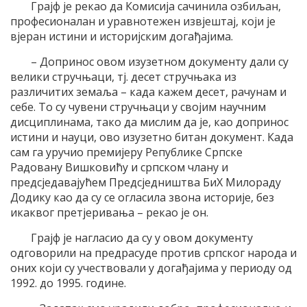
Грајф је рекао да Комисија сачинила озбиљан,
професионалан и уравнотежен извјештај, који је
вјеран истини и историјским догађајима.
– Допринос овом изузетном документу дали су
велики стручњаци, тј. десет стручњака из
различитих земаља – када кажем десет, рачунам и
себе. То су чувени стручњаци у својим научним
дисциплинама, тако да мислим да је, као допринос
истини и науци, ово изузетно битан документ. Када
сам га уручио премијеру Републике Српске
Радовану Вишковићу и српском члану и
предсједавајућем Предсједништва БиХ Милораду
Додику као да су се огласила звона историје, без
икаквог претјеривања – рекао је он.
Грајф је нагласио да су у овом документу
одговорили на предрасуде против српског народа и
оних који су учествовали у догађајима у периоду од
1992. до 1995. године.