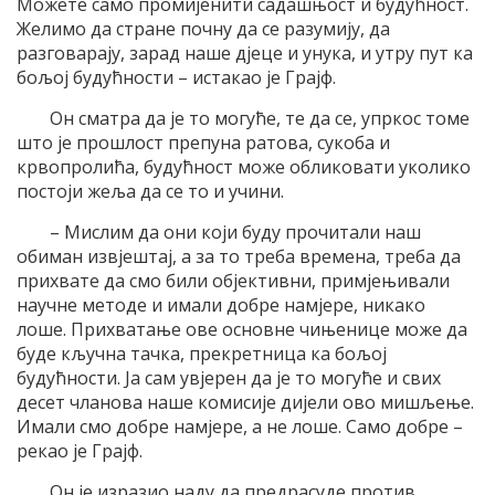
Можете само промијенити садашњост и будућност.
Желимо да стране почну да се разумију, да
разговарају, зарад наше дјеце и унука, и утру пут ка
бољој будућности – истакао је Грајф.
Он сматра да је то могуће, те да се, упркос томе
што је прошлост препуна ратова, сукоба и
крвопролића, будућност може обликовати уколико
постоји жеља да се то и учини.
– Мислим да они који буду прочитали наш
обиман извјештај, а за то треба времена, треба да
прихвате да смо били објективни, примјењивали
научне методе и имали добре намјере, никако
лоше. Прихватање ове основне чињенице може да
буде кључна тачка, прекретница ка бољој
будућности. Ја сам увјерен да је то могуће и свих
десет чланова наше комисије дијели ово мишљење.
Имали смо добре намјере, а не лоше. Само добре –
рекао је Грајф.
Он је изразио наду да предрасуде против