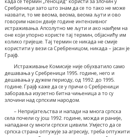
када се термин „геноцид“ користи за злочин у
Сребреници зато што знам да се то тако не може
назвати, то ме веома, веома, веома љути и ово
говорим након двије године интензивног
истраживања. Апсолутно ме љути и ако наиђем на
оне који упорно користе тај термин, објаснићу им
колико гријеше. Тај термин се никада не смије
користити у вези са Сребреницом, никада – јасан је
Грајф.
Истраживање Комисије није обухватило само
дешавања у Сребреници 1995. године, него и
дешавања у дужем периоду, од 1992. до 1995.
године. Грајф каже да се у причи о Сребреници
заборавља изузетно битна чињеница а то су
злочини над српским народом.
– Непријатељства и напади на многа српска
села почели су још 1992. године, можда и раније,
нападани су многи српски цивили. Умјесто да се
српска страна оптужује за агресију, треба оптужити