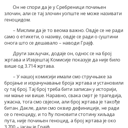
Он не спори да је у Сребреници почињен
злочин, али се тај злочин уопште не може називати
геноцидом.
– Мислим да је то веома важно. Овдје се не ради
само о етикети, о називу, овдје се ради о суштини
онога што се дешавало – наводи Грајф.
Други закључак, додаје он, однос се на број
жртава и Извјештај Комисије показује да није било
више од 3.714 жртава.
– У нашој комисији имали смо стручњаке за
бројање и израчунавање броја жртава и установили
су тај број. Тај број треба бити записан у историји,
ни мање ни више. Наравно, свака смрт је трагедија,
ужасна, тога смо свјесни, али број жртава је такође
битан. Дакле, дали смо оквир дефиниције, не ради
се о геноциду, и то ћу поновити стотину хиљада
пута, није почињен геноцид, а број жртава је око
3.700 – јасан је Грајф.