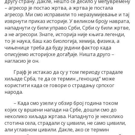
другу страну. Дакле, нешто се десило у међувремену
– агресор је постао жртва, а жртва је постала
агресор. Ми смо исправили то неразумијевање и тај
изврнути приказ историје. У великом броју наврата,
нападнути су били управо Срби, Срби су били жртве,
а не агресори. Знате, историја није књига легенди,
то је наука, баш као биологија, хемија, физика, а
чињенице треба да буду једини фактор када
описујемо историјске догађаје. Ништа друго –
нагласио је он.
Грајф је истакао да су у том периоду страдале
хиљаде Срба, те да се термин „геноцид“ може
користити када се говори о страдању српског
народа.
– Када смо узели у обзир број година током
којих су вршени напади на Србе, дошли смо до
неколико хиљада жртава. Нападнуто је неколико
стотина села, страдали су цивили, не само цивили,
али углавном цивили. Дакле, ако се термин