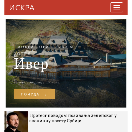
ИСКРА
Навига
Протест поводом позивања Зеленског у
званичну посету Србији