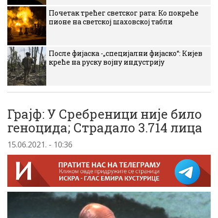
Почетак трећег светског рата: Ко покреће
пионе на светској шаховској табли
После фијаска -„специјални фијаско“: Кијев
креће на руску војну индустрију
Грајф: У Сребреници није било
геноцида; Страдало 3.714 лица
15.06.2021. - 10:36