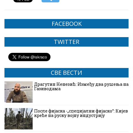
FACEBOOK
TWITTER
СВЕ ВЕСТИ
Драгутин Ненезић: Између два рушења на
Газиводама
После фијаска -„специјални фијаско“: Кијев
креће на руску војну индустрију