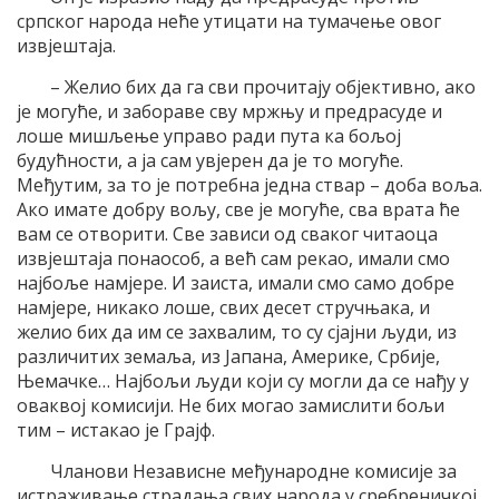
српског народа неће утицати на тумачење овог
извјештаја.
– Желио бих да га сви прочитају објективно, ако
је могуће, и забораве сву мржњу и предрасуде и
лоше мишљење управо ради пута ка бољој
будућности, а ја сам увјерен да је то могуће.
Међутим, за то је потребна једна ствар – доба воља.
Ако имате добру вољу, све је могуће, сва врата ће
вам се отворити. Све зависи од сваког читаоца
извјештаја понаособ, а већ сам рекао, имали смо
најбоље намјере. И заиста, имали смо само добре
намјере, никако лоше, свих десет стручњака, и
желио бих да им се захвалим, то су сјајни људи, из
различитих земаља, из Јапана, Америке, Србије,
Њемачке… Најбољи људи који су могли да се нађу у
оваквој комисији. Не бих могао замислити бољи
тим – истакао је Грајф.
Чланови Независне међународне комисије за
истраживање страдања свих народа у сребреничкој