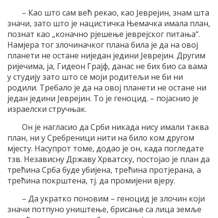
– Као што сам већ рекао, као Јеврејин, знам шта
значи, зато што је нацистичка Њемачка имала план,
познат као „коначно рјешење јеврејског питања“.
Намјера тог злочиначког плана била је да на овој
планети не остане ниједан једини Јеврејин. Другим
ријечима, ја, Гидеон Грајф, данас не бих био са вама
у студију зато што се моји родитељи не би ни
родили. Требало је да на овој планети не остане ни
један једини Јеврејин. То је геноцид. – појаснио је
израелски стручњак.
Он је нагласио да Срби никада нису имали таква
план, ни у Сребреници нити на било ком другом
мјесту. Насупрот томе, додао је он, када погледате
тзв. Независну Државу Хрватску, постојао је план да
трећина Срба буде убијена, трећина протјерана, а
трећина покрштена, тј. да промијени вјеру.
– Да укратко поновим – геноцид је злочин који
значи потпуно уништење, брисање са лица земље