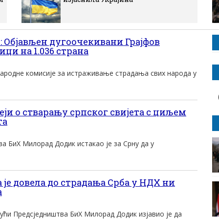
: Објављен дугоочекивани Грајфов
ици на 1.036 страна
ародне комисије за истраживање страдања свих народа у
ји о стварању српског свијета с циљем
та
а БиХ Милорад Додик истакао је за Срну да у
је довела до страдања Срба у НДХ ни
а
јући Предсједништва БиХ Милорад Додик изјавио је да