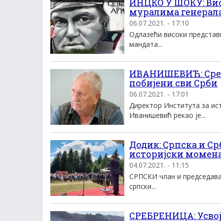
ИНЦКО У ШОКУ: Вис
муралима генерал
06.07.2021. - 17:10
Одлазећи високи представн
мандата...
ИВАНИШЕВИЋ: Сребр
побијени сви Срби
06.07.2021. - 17:01
Директор Института за ис
Иванишевић рекао је...
Додик: Српска и Ср
историјски моменат
04.07.2021. - 11:15
СРПСКИ члан и председава
српски...
СРЕБРЕНИЦА: Усвој