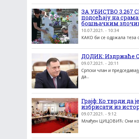
ЗА УБИСТВО 3.267 
подсећају на срама
бошњачким злочи
10.07.2021. - 10:34
КАКО би се одржала теза о
ДОДИК: Издржаће С
09.07.2021. - 20:11
Српски члан и председавај
да...
Грајф: Ко тврди да 
избрисати из истор
09.07.2021. - 9:12
Млађен ЦИЦОВИЋ: Они који 