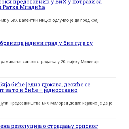
оки представник у БиХ у потрази за
а Ратка Младића
ик у БиХ Валентин Инцко одлучио је да пред крај
еница једини град у бих гдје су
траживање српски страдања у 20. вијеку Миливоје
бија биће једна држава, десиће се
 за то и биће – једноставно
јући Председништва БиХ Милорад Додик изјавио је да је
ена резолуција о страдању српског