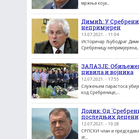
мржња која...
Димић: У Сребрени
непримјерен
13.07.2021. - 11:04
Историчар Љубодраг Димић
Сребреницу непримјерена,..
ЗАЛАЗЈЕ: Обиљежен
цивила и војника
12.07.2021. - 17:55
Служењем парастоса убије
код Сребренице,...
Додик: Од `Сребрен
последњих децениј
12.07.2021. - 10:28
СРПСКИ члан и председава
је...