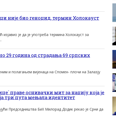
ци није био геноцид, термин Холокауст
 изјавио је да је употреба термина Холокауст за
.
о 29 година од страдања 69 српских
ним и полагањем вијенаца на Спомен- плочи на Залазју
ице` праве оснивачки мит за нацију која је
а три пута мењала идентитет
јући Председништва БиХ Милорад Додик рекао је Срни да