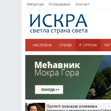
Импресум
Оглашавање
Контакт
НАСЛОВНА
СРБИЈА
Р. СРПСКА
РЕ
Протест поводом позивања
Зеленског у званичну посету Србиј