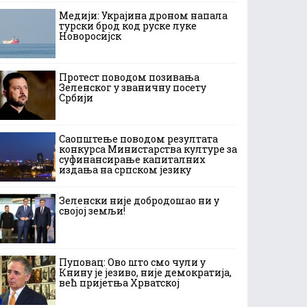
Медији: Украјина дроном напала
турски брод код руске луке
Новоросијск
Протест поводом позивања
Зеленског у званичну посету
Србији
Саопштење поводом резултата
конкурса Министарства културе за
суфинансирање капиталних
издања на српском језику
Зеленски није добродошао ни у
својој земљи!
Пуповац: Ово што смо чули у
Книну је језиво, није демократија,
већ пријетња Хрватској