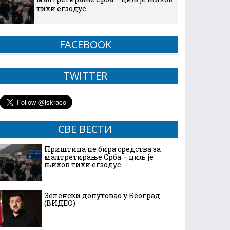
тихи егзодус
FACEBOOK
TWITTER
СВЕ ВЕСТИ
Приштина не бира средства за
малтретирање Срба – циљ је
њихов тихи егзодус
Зеленски допутовао у Београд
(ВИДЕО)