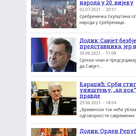
народа у 20. вијеку
02.07.2021. - 20:51
Сребреничка Скупштина опш
народа у Сребреници...
Додик: Савјет безб
представника, јер 
30.06.2021. - 11:08
Српски члан и предсједава
да Савјет...
Караџић: Срби сти
уништењу; „ад хок
правде
29.06.2021. - 18:04
„Временски ток неће убла
одговорности савремених п
Додик: Орден Репуб