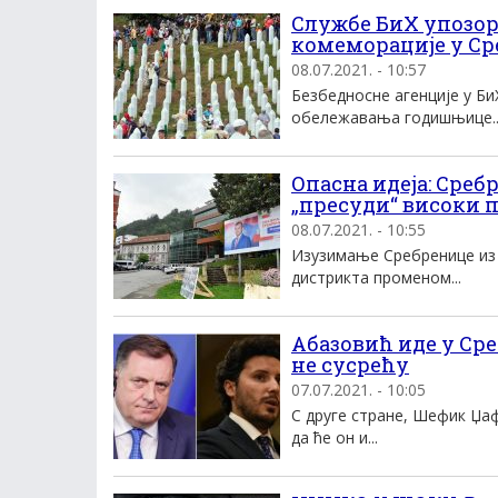
Службе БиХ упозор
комеморације у С
08.07.2021. - 10:57
Безбедносне агенције у Б
обележавања годишњице..
Опасна идеја: Среб
„пресуди“ високи 
08.07.2021. - 10:55
Изузимање Сребренице из 
дистрикта променом...
Абазовић иде у Сре
не сусрећу
07.07.2021. - 10:05
С друге стране, Шефик Џа
да ће он и...