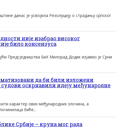
тине данас је усвојила Резолуцију о страдању српског
једности није изабрао високог
није било консензуса
јући Предсједништва БиХ Милорад Додик изјавио је Срни
гматизовани да би били изложени
“ судови оскрнавили идеју међународне
жити карактер ових међународних злочина, а
очинилаца биће...
лике Србије – круна мог рада