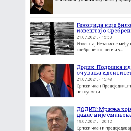
Геноцида није било
извештај о Сребрен
21.07.2021. - 15:53
Извештај Независне међун
сребреничкој регији у...
Додик: Подршка иде
очувања идентите
21.07.2021. - 15:48
Српски члан Предсједништв
потпуности...
ДОДИК: Мржња која 
данас није смањен
19.07.2021. - 20:12
Српски члан и предсједава