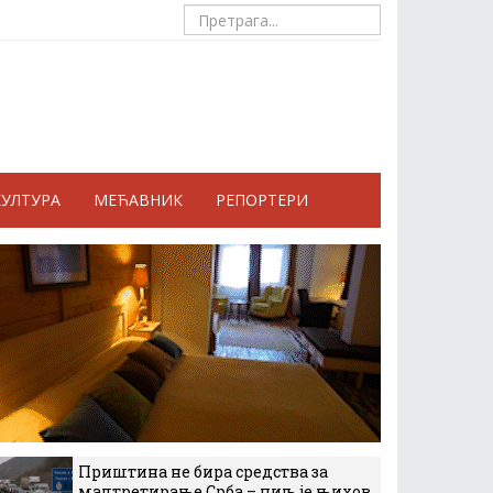
КУЛТУРА
МЕЋАВНИК
РЕПОРТЕРИ
Приштина не бира средства за
малтретирање Срба – циљ је њихов