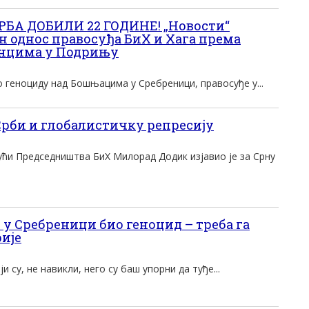
СРБА ДОБИЛИ 22 ГОДИНЕ! „Новости“
н однос правосуђа БиХ и Хага према
нцима у Подрињу
 геноциду над Бошњацима у Сребреници, правосуђе у...
рби и глобалистичку репресију
ући Председништва БиХ Милорад Додик изјавио је за Срну
је у Сребреници био геноцид – треба га
ије
су, не навикли, него су баш упорни да туђе...