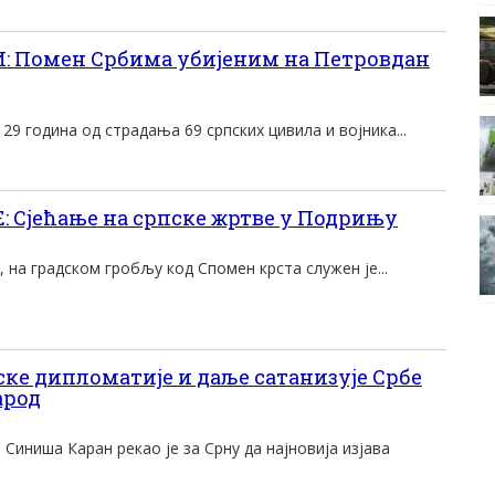
: Помен Србима убијеним на Петровдан
9 година од страдања 69 српских цивила и војника...
 Сјећање на српске жртве у Подрињу
, на градском гробљу код Спомен крста служен је...
ке дипломатије и даље сатанизује Србе
арод
иниша Каран рекао је за Срну да најновија изјава