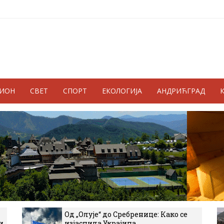
ГИОН
СВЕТ
СПОРТ
ЕКОЛОГИЈА
АНДРИЋГРАД
Од „Олује“ до Сребренице: Како се
и
изјаснила Украјина