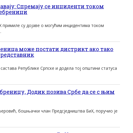
авају: Спремају се инциденти током
ребреници
иХ примиле су дојаве о могућим инцидентима током
.
реница може постати дистрикт ако тако
представник
састава Републике Српске и додела тој општини статуса
бреницу, Додик позива Србе да се с њим
феровић, бошњачки члан Предсједништва БиХ, поручио је