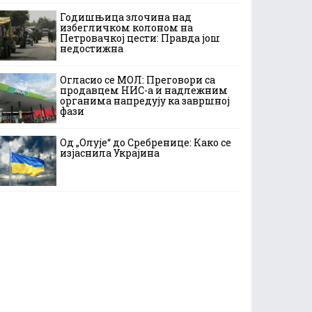
Годишњица злочина над
избегличком колоном на
Петровачкој цести: Правда још
недостижна
Огласио се МОЛ: Преговори са
продавцем НИС-а и надлежним
органима напредују ка завршној
фази
Од „Олује“ до Сребренице: Како се
изјаснила Украјина