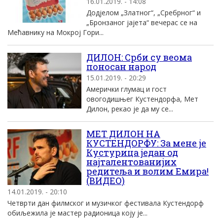
16.01.2019. - 14:08
Додјелом „Златног“, „Сребрног“ и
„Бронзаног јајета“ вечерас се на
Мећавнику на Мокрој Гори...
ДИЛОН: Срби су веома
поносан народ
15.01.2019. - 20:29
Амерички глумац и гост
овогодишњег Кустендорфа, Мет
Дилон, рекао је да му се...
МЕТ ДИЛОН НА
КУСТЕНДОРФУ: За мене је
Кустурица један од
најталентованијих
редитеља и волим Емира!
(ВИДЕО)
14.01.2019. - 20:10
Четврти дан филмског и музичког фестивала Кустендорф
обиљежила је мастер радионица коју је...