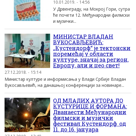
10.01.2019. - 14:56
У Дрвенграду, на Мокрој Гори, сутра
ће почети 12. Међународни филмски
и музички...
МИНИСТАР ВЛАДАН
ВУКОСАВЉЕВИЋ:
„Кустендорф“ је тектонски
поремећај у области
културе, значај за регион,
Европу, али и цео свет!
27.12.2018. - 15:14
Министар културе и информисања у Влади Србије Владан
Вукосављевић, на данашњој конференцији за новинаре...
ОД МЛАДИХ АУТОРА ДО
КУСТУРИЦЕ И ФОРМАНА:
Дванаести Међународни
филмски и музички
фестивал Кустендорф од
11. до 16. јануара