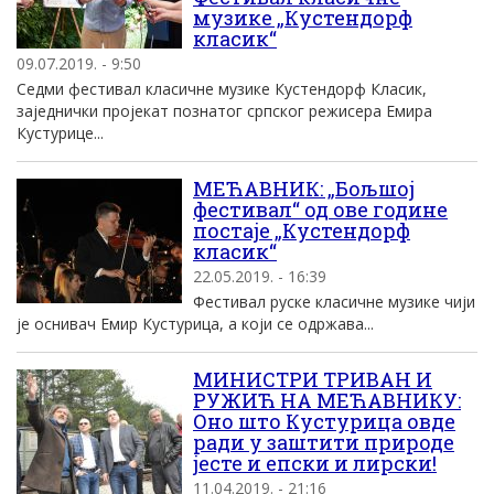
музике „Кустендорф
класик“
09.07.2019. - 9:50
Седми фестивал класичне музике Кустендорф Класик,
заједнички пројекат познатог српског режисера Емира
Кустурице...
МЕЋАВНИК: „Бољшој
фестивал“ од ове године
постаје „Кустендорф
класик“
22.05.2019. - 16:39
Фестивал руске класичне музике чији
је оснивач Емир Кустурица, а који се одржава...
МИНИСТРИ ТРИВАН И
РУЖИЋ НА МЕЋАВНИКУ:
Оно што Кустурица овде
ради у заштити природе
јесте и епски и лирски!
11.04.2019. - 21:16