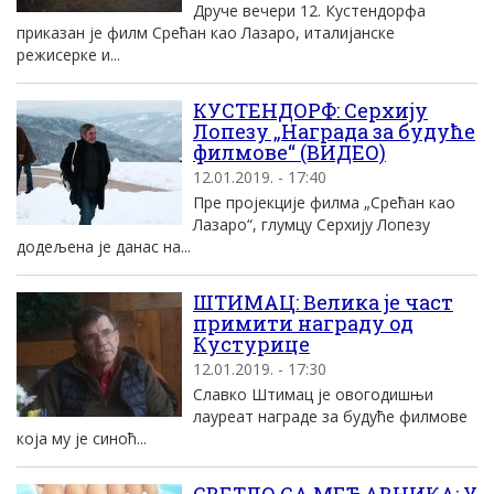
Друче вечери 12. Кустендорфа
приказан је филм Срећан као Лазаро, италијанске
режисерке и...
КУСТЕНДОРФ: Серхију
Лопезу „Награда за будуће
филмове“ (ВИДЕО)
12.01.2019. - 17:40
Пре пројекције филма „Срећан као
Лазаро“, глумцу Серхију Лопезу
додељена је данас на...
ШТИМАЦ: Велика је част
примити награду од
Кустурице
12.01.2019. - 17:30
Славко Штимац је овогодишњи
лауреат награде за будуће филмове
која му је синоћ...