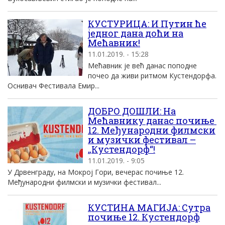
КУСТУРИЦА: И Путин ће
једног дана доћи на
Мећавник!
11.01.2019. - 15:28
Мећавник је већ данас поподне
почео да живи ритмом Кустендорфа.
Оснивач Фестивала Емир...
ДОБРО ДОШЛИ: На
Мећавнику данас почиње
12. Међународни филмски
и музички фестивал –
„Кустендорф“!
11.01.2019. - 9:05
У Дрвенграду, на Мокрој Гори, вечерас почиње 12.
Међународни филмски и музички фестивал...
КУСТИНА МАГИЈА: Сутра
почиње 12. Кустендорф