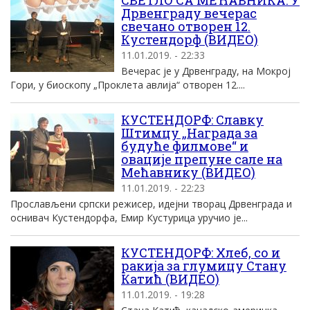
СВЕТЛО СА МЕЋАВНИКА: У
Дрвенграду вечерас
свечано отворен 12.
Кустендорф (ВИДЕО)
11.01.2019. - 22:33
Вечерас је у Дрвенграду, на Мокрој
Гори, у биоскопу „Проклета авлија“ отворен 12....
КУСТЕНДОРФ: Славку
Штимцу „Награда за
будуће филмове“ и
овације препуне сале на
Мећавнику (ВИДЕО)
11.01.2019. - 22:23
Прослављени српски режисер, идејни творац Дрвенграда и
оснивач Кустендорфа, Емир Кустурица уручио је...
КУСТЕНДОРФ: Хлеб, со и
ракија за глумицу Стану
Катић (ВИДЕО)
11.01.2019. - 19:28