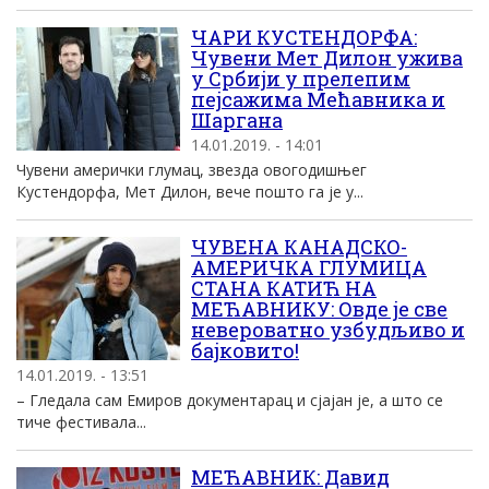
ЧАРИ КУСТЕНДОРФА:
Чувени Мет Дилон ужива
у Србији у прелепим
пејсажима Мећавника и
Шаргана
14.01.2019. - 14:01
Чувени амерички глумац, звезда овогодишњег
Кустендорфа, Мет Дилон, вече пошто га је у...
ЧУВЕНА КАНАДСКО-
АМЕРИЧКА ГЛУМИЦА
СТАНА КАТИЋ НА
МЕЋАВНИКУ: Овде је све
невероватно узбудљиво и
бајковито!
14.01.2019. - 13:51
– Гледала сам Емиров документарац и сјајан је, а што се
тиче фестивала...
МЕЋАВНИК: Давид