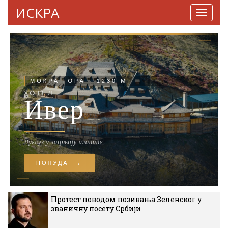
ИСКРА
Навига
Протест поводом позивања Зеленског у
званичну посету Србији