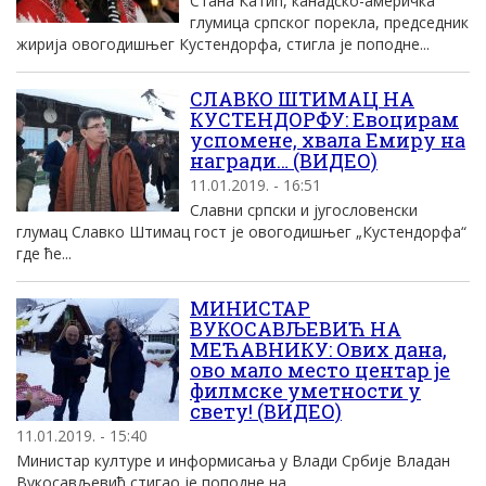
Стана Катић, канадско-америчка
глумица српског порекла, председник
жирија овогодишњег Кустендорфа, стигла је поподне...
СЛАВКО ШТИМАЦ НА
КУСТЕНДОРФУ: Евоцирам
успомене, хвала Емиру на
награди… (ВИДЕО)
11.01.2019. - 16:51
Славни српски и југословенски
глумац Славко Штимац гост је овогодишњег „Кустендорфа“
где ће...
МИНИСТАР
ВУКОСАВЉЕВИЋ НА
МЕЋАВНИКУ: Ових дана,
ово мало место центар је
филмске уметности у
свету! (ВИДЕО)
11.01.2019. - 15:40
Министар културе и информисања у Влади Србије Владан
Вукосављевић стигао је поподне на...