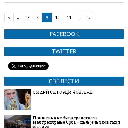
«
...
7
8
9
10
11
...
»
FACEBOOK
TWITTER
СВЕ ВЕСТИ
СМИРИ СЕ, ГОРДИ ЧОВЈЕЧЕ!
Приштина не бира средства за
малтретирање Срба – циљ је њихов тихи
егзодус