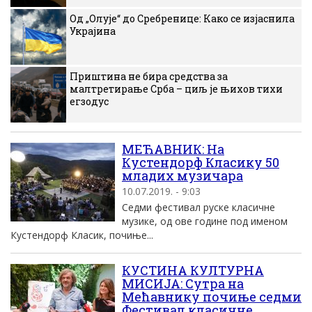
Од „Олује“ до Сребренице: Како се изјаснила
Украјина
Приштина не бира средства за
малтретирање Срба – циљ је њихов тихи
егзодус
МЕЋАВНИК: На
Кустендорф Класику 50
младих музичара
10.07.2019. - 9:03
Седми фестивал руске класичне
музике, од ове године под именом
Кустендорф Класик, почиње...
КУСТИНА КУЛТУРНА
МИСИЈА: Сутра на
Мећавнику почиње седми
Фестивал класичне