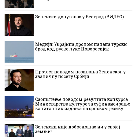
Зеленски допутовао у Београд (ВИДЕО)
Медији: Украјина дроном напала турски
брод код руске луке Новоросијск
Протест поводом позивања Зеленског у
званичну посету Србији
Саопштење поводом резултата конкурса
Министарства културе за суфинансирање
капиталних издања на српском језику
Зеленски није добродошао ни у својој
земљи!