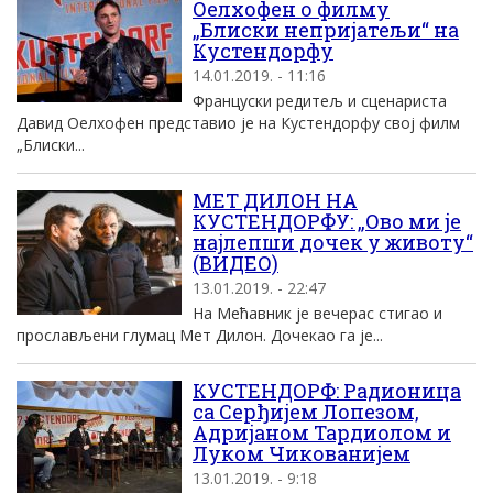
Оелхофен о филму
„Блиски непријатељи“ на
Кустендорфу
14.01.2019. - 11:16
Француски редитељ и сценариста
Давид Оелхофен представио је на Кустендорфу свој филм
„Блиски...
МЕТ ДИЛОН НА
КУСТЕНДОРФУ: „Ово ми је
најлепши дочек у животу“
(ВИДЕО)
13.01.2019. - 22:47
На Мећавник је вечерас стигао и
прослављени глумац Мет Дилон. Дочекао га је...
КУСТЕНДОРФ: Радионица
са Серђијем Лопезом,
Адријаном Тардиолом и
Луком Чикованијем
13.01.2019. - 9:18