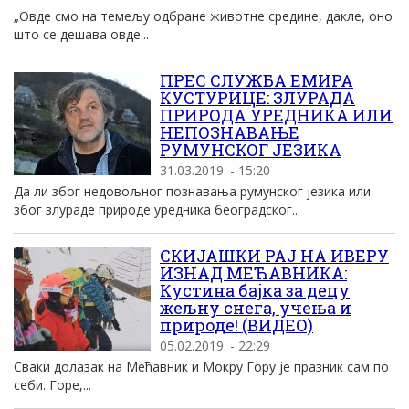
„Овде смо на темељу одбране животне средине, дакле, оно
што се дешава овде...
ПРЕС СЛУЖБА ЕМИРА
КУСТУРИЦЕ: ЗЛУРАДА
ПРИРОДА УРЕДНИКА ИЛИ
НЕПОЗНАВАЊЕ
РУМУНСКОГ ЈЕЗИКА
31.03.2019. - 15:20
Да ли због недовољног познавања румунског језика или
због злураде природе уредника београдског...
СКИЈАШКИ РАЈ НА ИВЕРУ
ИЗНАД МЕЋАВНИКА:
Кустина бајка за децу
жељну снега, учења и
природе! (ВИДЕО)
05.02.2019. - 22:29
Сваки долазак на Мећавник и Мокру Гору је празник сам по
себи. Горе,...