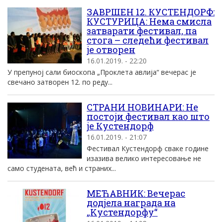
ЗАВРШЕН 12. КУСТЕНДОРФ:
КУСТУРИЦА: Нема смисла
затварати фестивал, па
стога – следећи фестивал
је отворен
16.01.2019. - 22:20
У препуној сали биоскопа „Проклета авлија“ вечерас је
свечано затворен 12. по реду...
СТРАНИ НОВИНАРИ: Не
постоји фестивал као што
је Кустендорф
16.01.2019. - 21:07
Фестивал Кустендорф сваке године
изазива велико интересовање не
само студената, већ и страних...
МЕЋАВНИК: Вечерас
додјела награда на
„Kустендорфу“