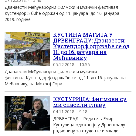
27.12.2018. - 13:40
Дванаести Међународни филмски и музички фестивал
Кустендорф биће одржан од 11. jануара до 16. јануара
2019. године...
КУСТИНА МАГИЈА У
ДРВЕНГРАДУ: Дванаести
Кустендорф одржаће се од
11. до 16. јануара на
Мећавнику
05.12.2018. - 10:56
Дванаести Међународни филмски и музички
фестивал Кустендорф одржаће се од 11. до 16. јануара на
Мећавнику, на Мокрој Гори....
КУСТУРИЦА: Филмови су
ми спасили главу
04.11.2018. - 9:18
ДРВЕНГРАД – Редитељ Емир
Кустурица одржао је у Дрвенграду
радионицу за студенте и младе...