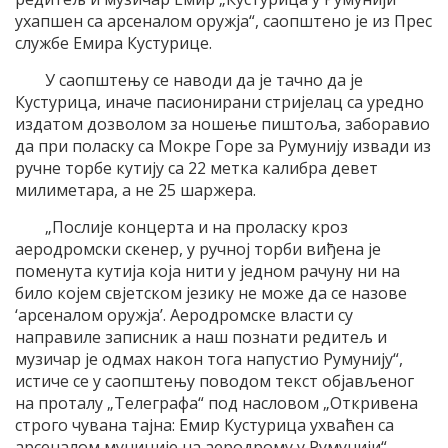
ухапшен са арсеналом оружја“, саопштено је из Прес
службе Емира Кустурице.
У саопштењу се наводи да је тачно да је
Кустурица, иначе пасионирани стријелац са уредно
издатом дозволом за ношење пиштоља, заборавио
да при поласку са Мокре Горе за Румунију извади из
ручне торбе кутију са 22 метка калибра девет
милиметара, а не 25 шаржера.
„Послије концерта и на проласку кроз
аеродромски скенер, у ручној торби виђена је
поменута кутија која нити у једном рачуну ни на
било којем свјетском језику не може да се назове
‘арсеналом оружја’. Аеродромске власти су
направиле записник а наш познати редитељ и
музичар је одмах након тога напустио Румунију“,
истиче се у саопштењу поводом текст објављеног
на проталу „Телеграфа“ под насловом „Откривена
строго чувана тајна: Емир Кустурица ухваћен са
арсеналом муниције на аеродрому у Румунији“.