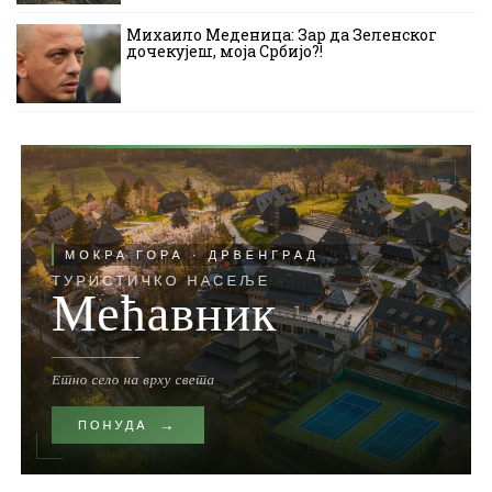
Михаило Меденица: Зар да Зеленског
дочекујеш, моја Србијо?!