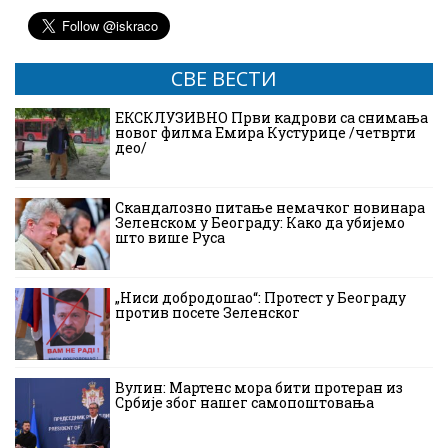
СВЕ ВЕСТИ
ЕКСКЛУЗИВНО Први кадрови са снимања
новог филма Емира Кустурице /четврти
део/
Скандалозно питање немачког новинара
Зеленском у Београду: Како да убијемо
што више Руса
„Ниси добродошао“: Протест у Београду
против посете Зеленског
Вулин: Мартенс мора бити протеран из
Србије због нашег самопоштовања