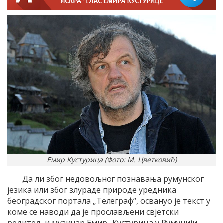
Емир Кустурица (Фото: М. Цветковић)
Да ли због недовољног познавања румунског
језика или због злураде природе уредника
београдског портала „Tелеграф“, освануо је текст у
коме се наводи да је прослављени свјетски
редитељ и музичар Емир „Кустурица у Румунији