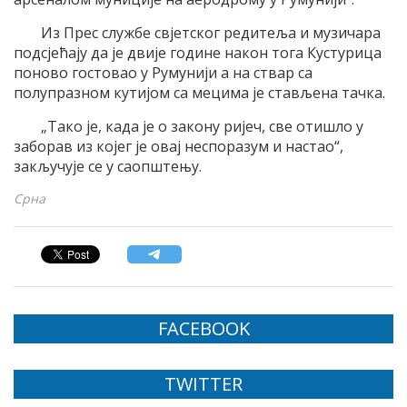
Из Прес службе свјетског редитеља и музичара
подсјећају да је двије године након тога Кустурица
поново гостовао у Румунији а на ствар са
полупразном кутијом са мецима је стављена тачка.
„Tако је, када је о закону ријеч, све отишло у
заборав из којег је овај неспоразум и настао“,
закључује се у саопштењу.
Срна
FACEBOOK
TWITTER