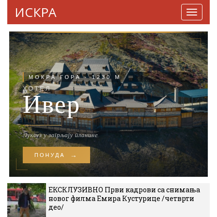
ИСКРА
Навига
ЕКСКЛУЗИВНО Први кадрови са снимања
новог филма Емира Кустурице /четврти
део/