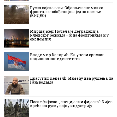
Руска војска гази: Објављен снимак са
фронта, ослобођено још једно насеље
(ВИДЕО)
Миршајмер: Почела је деградација
кијевског режима – и на фронтовима и у
економији
Владимир Коларић: Кључеви српског
националног идентитета
Драгутин Ненезић: Између два рушења на
Газиводама
После фијаска -„специјални фијаско“: Кијев
креће на руску војну индустрију