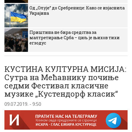
Од „Олује“ до Сребренице: Како се изјаснила
Украјина
Приштина не бира средства за
малтретирање Срба – циљ је њихов тихи
егзодус
КУСТИНА КУЛТУРНА МИСИЈА:
Сутра на Мећавнику почиње
седми Фестивал класичне
музике „Кустендорф класик“
09.07.2019. - 9:50