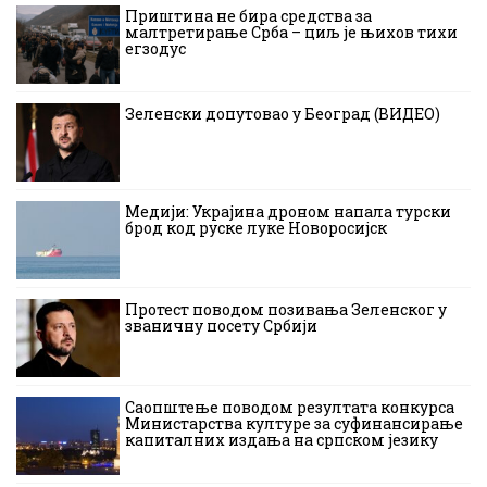
Приштина не бира средства за
малтретирање Срба – циљ је њихов тихи
егзодус
Зеленски допутовао у Београд (ВИДЕО)
Медији: Украјина дроном напала турски
брод код руске луке Новоросијск
Протест поводом позивања Зеленског у
званичну посету Србији
Саопштење поводом резултата конкурса
Министарства културе за суфинансирање
капиталних издања на српском језику