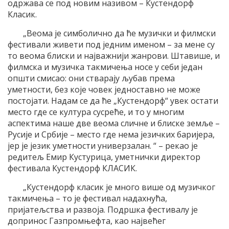
одржава се под новим називом – Кустендорф
Класик.
„Веома је симболично да ће музички и филмски
фестивали живети под једним именом – за мене су
то веома блиски и најважнији жанрови. Штавише, и
филмска и музичка такмичења носе у себи један
општи смисао: они стварају љубав према
уметности, без које човек једноставно не може
постојати. Надам се да ће „Кустендорф“ увек остати
место где се култура сусреће, и то у многим
аспектима наше две веома сличне и блиске земље –
Русије и Србије – место где нема језичких баријера,
јер је језик уметности универзалан. “ – рекао је
редитељ Емир Кустурица, уметнички директор
фестивала Кустендорф КЛАСИК.
„Кустендорф класик је много више од музичког
такмичења – то је фестивал надахнућа,
пријатељства и развоја. Подршка фестивалу је
допринос Газпромњефта, као највећег