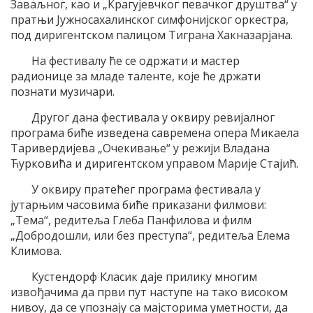
Заваљног, као и „Крагујевчког певачког друштва“ у
пратњи Јужносахалинског симфонијског оркeстра,
под диригентском палицом Тиграна Хакназарјана.
На фестивалу ће се одржати и мастер
радионице за младе таленте, које ће држати
познати музичари.
Другог дана фестивала у оквиру ревијалног
програма биће изведена савремена опера Микаела
Таривердијева „Очекивање“ у режији Владана
Ћурковића и диригентском управом Марије Стајић.
У оквиру пратећег програма фестивала у
јутарњим часовима биће приказани филмови:
„Тема“, редитеља Глеба Панфилова и филм
„Добродошли, или без преступа“, редитеља Елема
Климова.
Кустендорф Класик даје прилику многим
извођачима да први пут наступе на тако високом
нивоу, да се упознају са мајсторима уметности, да