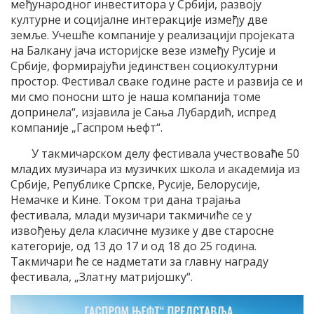
међународног инвеститора у Србији, развоју
културне и социјалне интеракције између две
земље. Учешће компаније у реализацији пројеката
на Балкану јача историјске везе између Русије и
Србије, формирајући јединствен социокултурни
простор. Фестивал сваке године расте и развија се и
ми смо поносни што је наша компанија томе
допринела“, изјавила је Сања Лубардић, испред
компаније „Гаспром њефт“.
У такмичарском делу фестивала учествоваће 50
младих музичара из музичких школа и академија из
Србије, Републике Српске, Русије, Белорусије,
Немачке и Кине. Током три дана трајања
фестивала, млади музичари такмичиће се у
извођењу дела класичне музике у две старосне
категорије, од 13 до 17 и од 18 до 25 година.
Такмичари ће се надметати за главну награду
фестивала, „Златну матријошку“.