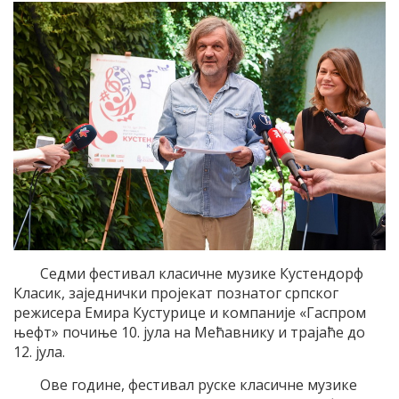
Седми фестивал класичне музике Кустендорф
Класик, заједнички пројекат познатог српског
режисера Емира Кустурице и компаније «Гаспром
њефт» почиње 10. јула на Мећавнику и трајаће до
12. јула.
Ове године, фестивал руске класичне музике