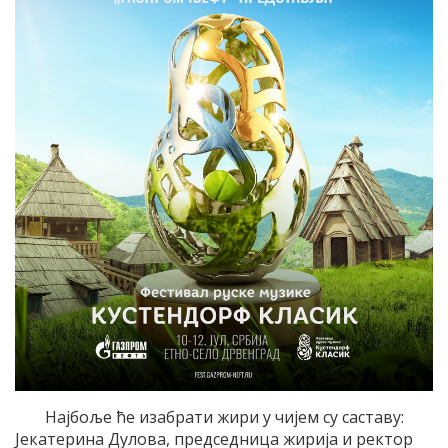
Најбоље ће изабрати жири у чијем су саставу:
Јекатерина Дулова, председница жирија и ректор