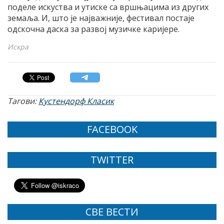
поделе искуства и утиске са вршњацима из других
земаља. И, што је најважније, фестивал постаје
одскочна даска за развој музичке каријере.
Искра
Тагови:
Кустендорф Класик
FACEBOOK
TWITTER
СВЕ ВЕСТИ