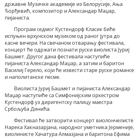
државне Музичке академије из Белорусије, Ања
Ђорђевић, композитор и Александар Маџар,
пијаниста.
Програм седмог Кустендорф Класик биће
испуњен врхунском музиком од раног јутра до
касне вечери. На свечаном отварању фестивала,
концерт ће одржати познати руски виолиста Јуриј
Башмет. Другог дана фестивала наступиће
пијаниста Александар Маџар, а затим и баритон
Василиј Герело, који ће извести старе руске романсе
и наполитанске песме.
Виолиста Јуриј Башмет и пијаниста Александар
Маџар наступиће са Симфонијским оркестром
Кустендорф уз диригентску палицу маестра
Србољуба Динића.
Фестивал ће затворити концерт виолончелисте
Нарека Хакназарјана, народног уметника Јерменије,
виолинисте Хачатура Алмазјана и баритона Ефима