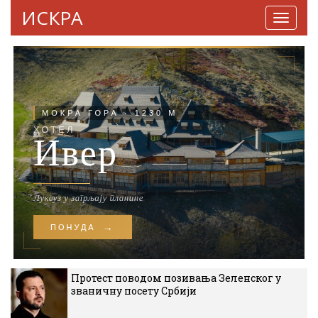
ИСКРА
Навига
Протест поводом позивања Зеленског у
званичну посету Србији