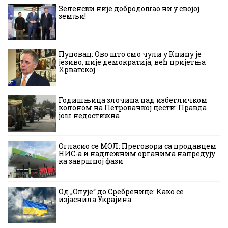
Зеленски није добродошао ни у својој
земљи!
Пуповац: Ово што смо чули у Книну је
језиво, није демократија, већ пријетња
Хрватској
Годишњица злочина над избегличком
колоном на Петровачкој цести: Правда
још недостижна
Огласио се МОЛ: Преговори са продавцем
НИС-а и надлежним органима напредују
ка завршној фази
Од „Олује“ до Сребренице: Како се
изјаснила Украјина