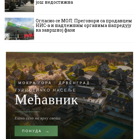
још недостижна
Огласио се МОЛ: Преговори са продавцем
НИС-а и надлежним органима напредују
ка завршној фази