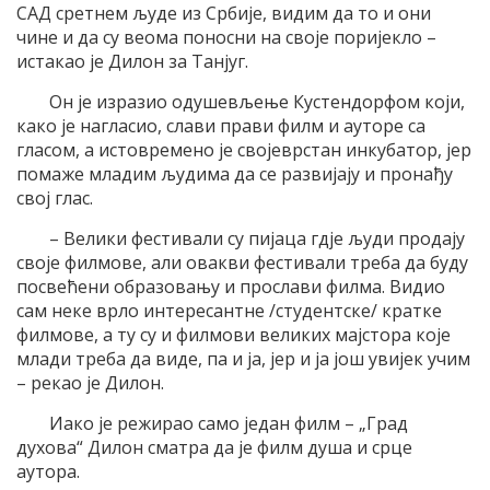
САД сретнем људе из Србије, видим да то и они
чине и да су веома поносни на своје поријекло –
истакао је Дилон за Танјуг.
Он је изразио одушевљење Кустендорфом који,
како је нагласио, слави прави филм и ауторе са
гласом, а истовремено је својеврстан инкубатор, јер
помаже младим људима да се развијају и пронађу
свој глас.
– Велики фестивали су пијаца гдје људи продају
своје филмове, али овакви фестивали треба да буду
посвећени образовању и прослави филма. Видио
сам неке врло интересантне /студентске/ кратке
филмове, а ту су и филмови великих мајстора које
млади треба да виде, па и ја, јер и ја још увијек учим
– рекао је Дилон.
Иако је режирао само један филм – „Град
духова“ Дилон сматра да је филм душа и срце
аутора.