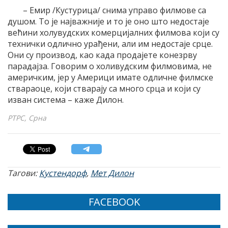
– Емир /Кустурица/ снима управо филмове са
душом. То је најважније и то је оно што недостаје
већини холувудских комерцијалних филмова који су
технички одлично урађени, али им недостаје срце.
Они су производ, као када продајете конезрву
парадајза. Говорим о холивудским филмовима, не
америчким, јер у Америци имате одличне филмске
ствараоце, који стварају са много срца и који су
изван система – каже Дилон.
РТРС, Срна
Тагови:
Кустендорф
,
Мет Дилон
FACEBOOK