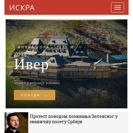
ИСКРА
Навига
Протест поводом позивања Зеленског у
званичну посету Србији