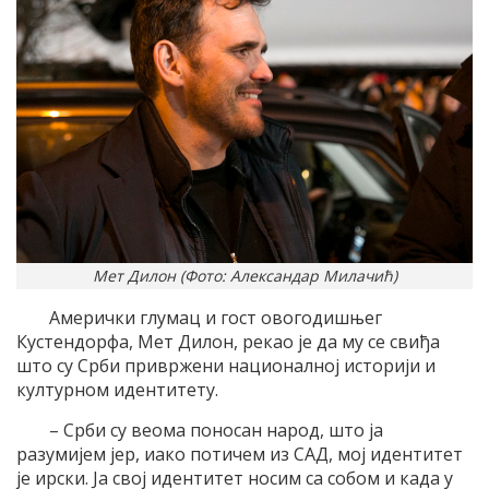
Мет Дилон (Фото: Александар Милачић)
Амерички глумац и гост овогодишњег
Кустендорфа, Мет Дилон, рекао је да му се свиђа
што су Срби привржени националној историји и
културном идентитету.
– Срби су веома поносан народ, што ја
разумијем јер, иако потичем из САД, мој идентитет
је ирски. Ја свој идентитет носим са собом и када у