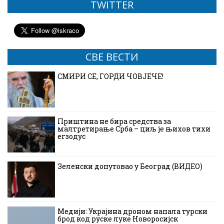
TWITTER
СВЕ ВЕСТИ
СМИРИ СЕ, ГОРДИ ЧОВЈЕЧЕ!
Приштина не бира средства за
малтретирање Срба – циљ је њихов тихи
егзодус
Зеленски допутовао у Београд (ВИДЕО)
Медији: Украјина дроном напала турски
брод код руске луке Новоросијск