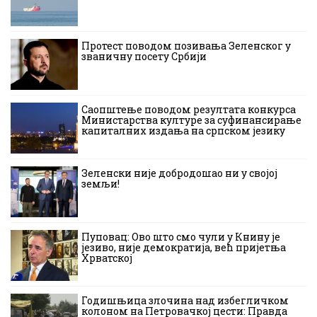
Протест поводом позивања Зеленског у
званичну посету Србији
Саопштење поводом резултата конкурса
Министарства културе за суфинансирање
капиталних издања на српском језику
Зеленски није добродошао ни у својој
земљи!
Пуповац: Ово што смо чули у Книну је
језиво, није демократија, већ пријетња
Хрватској
Годишњица злочина над избегличком
колоном на Петровачкој цести: Правда