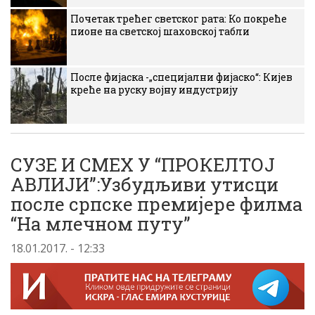
Почетак трећег светског рата: Ко покреће
пионе на светској шаховској табли
После фијаска -„специјални фијаско“: Кијев
креће на руску војну индустрију
СУЗЕ И СМЕХ У “ПРОКЕЛТОЈ
АВЛИЈИ”:Узбудљиви утисци
после српске премијере филма
“На млечном путу”
18.01.2017. - 12:33