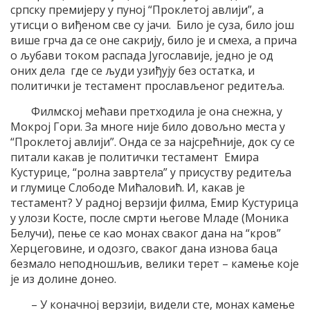
српску премијеру у пуној “Проклетој авлији”, а
утисци о виђеном све су јачи. Било је суза, било још
више грча да се оне сакрију, било је и смеха, а прича
о љубави током распада Југославије, једно је од
оних дела где се људи узиђују без остатка, и
политички је тестамент прослављеног редитеља.
Филмској мећави претходила је она снежна, у
Мокрој Гори. За многе није било довољно места у
“Проклетој авлији”. Онда се за најсрећније, док су се
питали какав је политички тестамент Емира
Кустурице, “ролна завртела” у присуству редитеља
и глумице Слободе Мићаловић. И, какав је
тестамент? У радној верзији филма, Емир Кустурица
у улози Косте, после смрти његове Младе (Моника
Белучи), пење се као монах сваког дана на “кров”
Херцеговине, и одозго, сваког дана изнова баца
безмало неподношљив, велики терет – камење које
је из долине донео.
– У коначној верзији, видели сте, монах камење