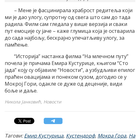
– Мене је фасцинирала храброст редитеља који
ми је дао улогу, супротну од свега што сам до тада
радила. Филм сам гледала у више верзија и сваки
пут емоције су јаче – каже глумица која је остварила
до сада најбољу, бескрајно упечатљиву улогу, за
памћење.
“Историја” настанка филма “На млечном путу”
почела је причама Емира Кустурице, књигом “Сто
јада” коју су објавиле “Новости”, а узбудљиви епилог
праћен овацијама и понеком сузом, догодио се у
Мокрој Гори, одакле се дуже од деценије, види
боље и даље.
Никола Јанковић, Новости
Тагови:
Емир Кустурица
,
Кустендорф
,
Мокра Гора
,
На