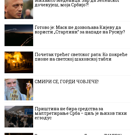
Михаило Меденица: Зар да Зеленског
дочекујеш, моја Србијо?!
Готово је: Маск не дозвољава Кијеву да
користи „Старлинк“ за нападе на Русију?
Почетак трећег светског рата: Ко покреће
пионе на светској шаховској табли
СМИРИ СЕ, ГОРДИ ЧОВЈЕЧЕ!
Приштина не бира средства за
малтретирање Срба – циљ је њихов тихи
егзодус