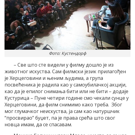
Фото: Кустендорф
– Све што сте видели у филму дошло је из
животног искуства. Сам филмски језик прилагођен
је Херцеговини и њеним људима, а група
посвећеника је радила као у самоубилачкој акцији,
као да је епилог снимања бити или не бити – додаје
Кустурица – Пуне четири године смо чекали сунце у
Херцеговини, да филм снимимо како треба. Због
мог глумачког неискуства, ја сам као натуршчик
“просвирао” буџет, па је права срећа што свог
новца имам, да се спасавам.