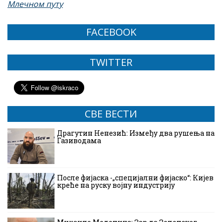
Млечном путу
FACEBOOK
TWITTER
СВЕ ВЕСТИ
Драгутин Ненезић: Између два рушења на
Газиводама
После фијаска -„специјални фијаско“: Кијев
креће на руску војну индустрију