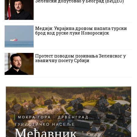
Зеленски допутовао у Београд (ВИДЕО)
Медији: Украјина дроном напала турски
брод код руске луке Новоросијск
Протест поводом позивања Зеленског у
званичну посету Србији