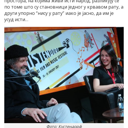
простора, на којима живи исти народ, разликују се
по томе што су становници једног у крвавом рату, а
други упорно “нису у рату” иако је јасно, да им је
усуд исти…
Фото: Кустендорф