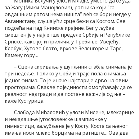
Моника Белучи у улози Младе, уместо да се уда
за Жагу (Мики Манојловић), ратника који “са
овдашњим ратом нема ништа” већ се бори негде у
Авганистану, слушајући срце бежи са Костом. Све
подсећа на пад Книнске крајине. Бег у љубав
смештен је у најлепше пределе Србије и Републике
Српске, како јој и приличи: у Требиње, Увејећу,
Клобук, Хутово блато, врхове Зеленгоре и Таре,
Камену гору…
– Сцена скривања у шупљини стабла снимана је
три недеље. Толико у Србији траје пола снимања
једног филма. То је иначе најстарије дрво на овим
просторима. Овакве појединости омогућавају да се
реалност надгради и да постане важнија од ње –
каже Кустурица.
Слобода Мићаловић у улози Милене, млекарице
и некадашње југословенске шампионке у
гимнастици, заљубљена је у Косту. Коста са њеног
имања носи млеко борцима на ратиште… Ова два