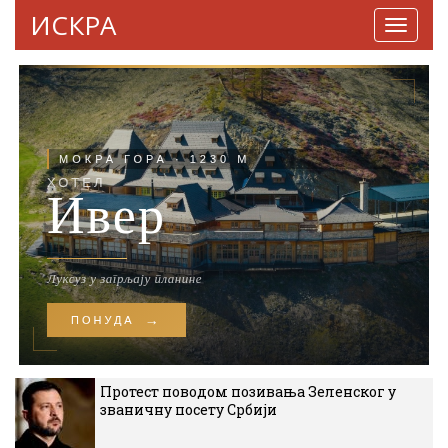
ИСКРА
Навига
Протест поводом позивања Зеленског у
званичну посету Србији