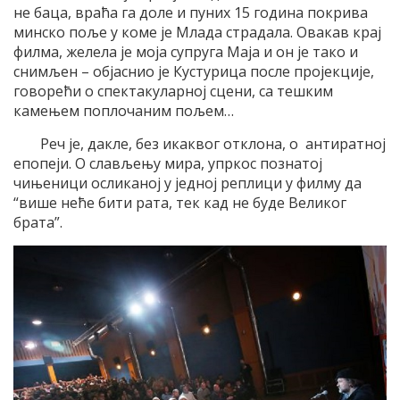
не баца, враћа га доле и пуних 15 година покрива
минско поље у коме је Млада страдала. Овакав крај
филма, желела је моја супруга Маја и он је тако и
снимљен – објаснио је Кустурица после пројекције,
говорећи о спектакуларној сцени, са тешким
камењем поплочаним пољем…
Реч је, дакле, без икаквог отклона, о антиратној
епопеји. О слављењу мира, упркос познатој
чињеници осликаној у једној реплици у филму да
“више неће бити рата, тек кад не буде Великог
брата”.