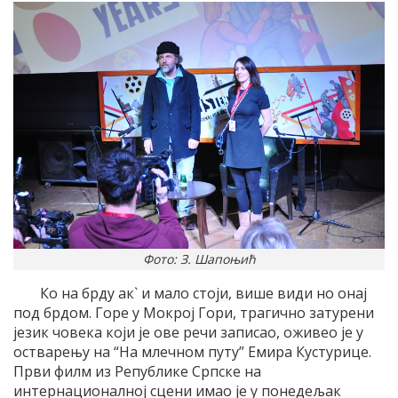
Фото: З. Шапоњић
Ко на брду ак` и мало стоји, више види но онај
под брдом. Горе у Мокрој Гори, трагично затурени
језик човека који је ове речи записао, оживео је у
остварењу на “На млечном путу” Емира Кустурице.
Први филм из Републике Српске на
интернационалној сцени имао је у понедељак