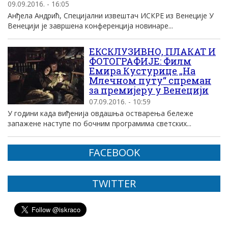
09.09.2016. - 16:05
Анђела Андрић, Специјални извештач ИСКРЕ из Венеције У
Венецији је завршена конференција новинаре...
ЕКСКЛУЗИВНО, ПЛАКАТ И
ФОТОГРАФИЈЕ: Филм
Емира Кустурице „На
Млечном путу“ спреман
за премијеру у Венецији
07.09.2016. - 10:59
У години када виђенија овдашња остварења бележе
запажене наступе по бочним програмима светских...
FACEBOOK
TWITTER