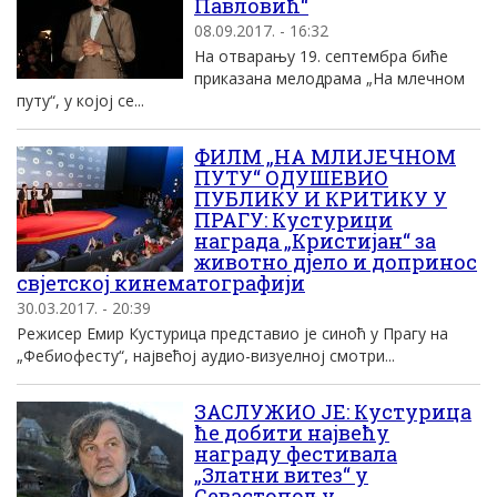
Павловић“
08.09.2017. - 16:32
На отварању 19. септембра биће
приказана мелодрама „На млечном
путу“, у којој се...
ФИЛМ „НА МЛИЈЕЧНОМ
ПУТУ“ ОДУШЕВИО
ПУБЛИКУ И КРИТИКУ У
ПРАГУ: Кустурици
награда „Кристијан“ за
животно дјело и допринос
свјетској кинематографији
30.03.2017. - 20:39
Режисер Емир Кустурица представио је синоћ у Прагу на
„Фебиофесту“, највећој аудио-визуелној смотри...
ЗАСЛУЖИО ЈЕ: Кустурица
ће добити највећу
награду фестивала
„Златни витез“ у
Севастопољу