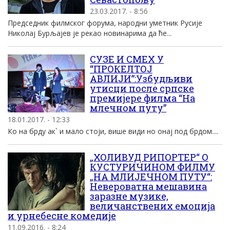
23.03.2017. - 8:56
Председник филмског форума, народни уметник Русије
Николај Бурљајев је рекао новинарима да ће...
СУЗЕ И СМЕХ У
“ПРОКЕЛТОЈ
АВЛИЈИ”:Узбудљиви
утисци после српске
премијере филма “На
млечном путу”
18.01.2017. - 12:33
Ко на брду ак` и мало стоји, више види но онај под брдом....
„ХОЛИВУД РИПОРТЕР“ О
КУСТУРИЧИНОМ ФИЛМУ
„НА МЛИЈЕЧНОМ ПУТУ“:
Невероватна мешавина
заразне музике,
величанствених емоција
и урнебесне комедије
11.09.2016. - 8:24