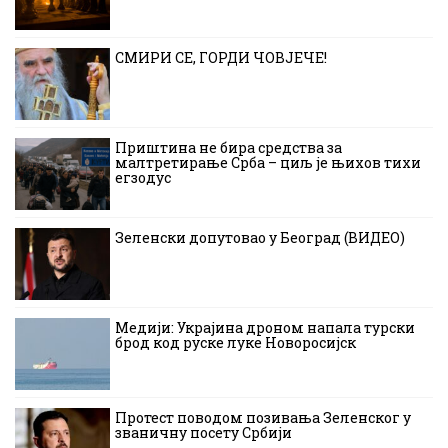
СМИРИ СЕ, ГОРДИ ЧОВЈЕЧЕ!
Приштина не бира средства за
малтретирање Срба – циљ је њихов тихи
егзодус
Зеленски допутовао у Београд (ВИДЕО)
Медији: Украјина дроном напала турски
брод код руске луке Новоросијск
Протест поводом позивања Зеленског у
званичну посету Србији