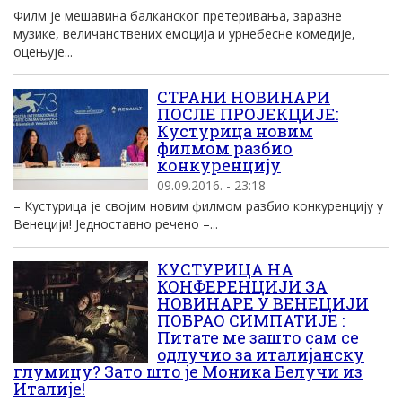
Филм је мешавина балканског претеривања, заразне
музике, величанствених емоција и урнебесне комедије,
оцењује...
СТРАНИ НОВИНАРИ
ПОСЛЕ ПРОЈЕКЦИЈЕ:
Кустурица новим
филмом разбио
конкуренцију
09.09.2016. - 23:18
– Кустурица је својим новим филмом разбио конкуренцију у
Венецији! Једноставно речено –...
КУСТУРИЦА НА
КОНФЕРЕНЦИЈИ ЗА
НОВИНАРЕ У ВЕНЕЦИЈИ
ПОБРАО СИМПАТИЈЕ :
Питате ме зашто сам се
одлучио за италијанску
глумицу? Зато што је Моника Белучи из
Италије!