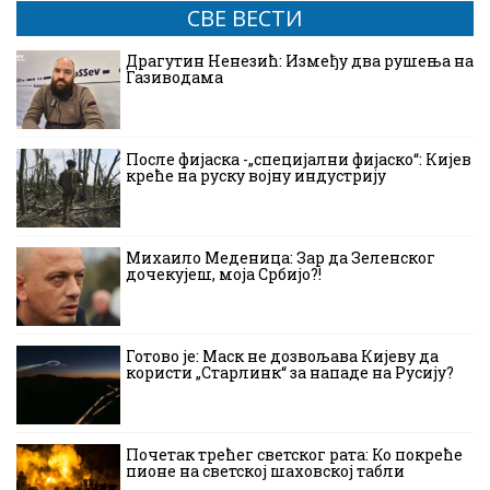
СВЕ ВЕСТИ
Драгутин Ненезић: Између два рушења на
Газиводама
После фијаска -„специјални фијаско“: Кијев
креће на руску војну индустрију
Михаило Меденица: Зар да Зеленског
дочекујеш, моја Србијо?!
Готово је: Маск не дозвољава Кијеву да
користи „Старлинк“ за нападе на Русију?
Почетак трећег светског рата: Ко покреће
пионе на светској шаховској табли