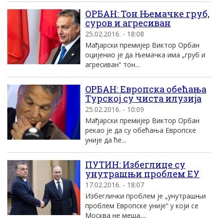
ОРБАН: Тон Њемачке груб,
суров и агресиван
25.02.2016. - 18:08
Мађарски премијер Виктор Орбан
оцијенио је да Њемачка има „груб и
агресиван“ тон...
OРБАН: Eвропска обећања
Tурскоj су чиста илузиjа
25.02.2016. - 10:09
Mађарски премиjер Виктор Oрбан
рекао jе да су обећања Eвропске
униjе да ће...
ПУТИН: Избеглице су
унутрашњи проблем EУ
17.02.2016. - 18:07
Избеглички проблем jе „унутрашњи
проблем Eвропске униjе“ у коjи се
Mосква не меша,...