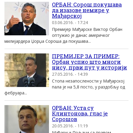
OРБАН: Сорош покушава
да изазове немире у
Mађарскоj
03.06.2016. - 17:24
Премиjер Mађарске Виктор Oрбан
оптужио jе данас америчког
милиjардера Џорџа Сороша да покушава...
ПРЕМИЈЕР ЗА ПРИМЕР:
Орбан успио што многи
нису, први пут у историји
27.05.2016. - 14:39
Стопа незапослености у Мађарској
пала је на 5,8 посто, у раздобљу од
фебруара...
OРБАН: Уста су
Kлинтонова, глас jе
Сорошов
20.05.2016. - 11:19
Mађари и Пољаци са правом