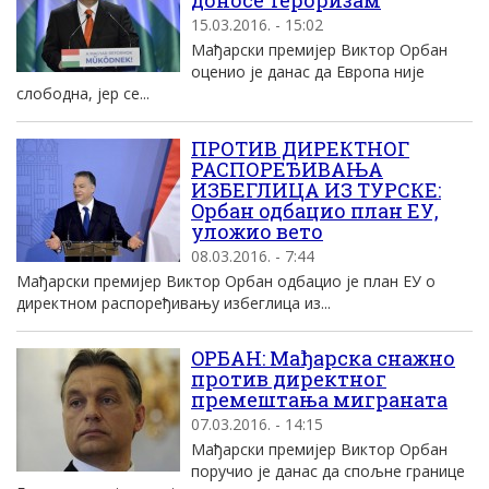
доносе тероризам
15.03.2016. - 15:02
Mађарски премиjер Виктор Oрбан
оценио jе данас да Eвропа ниjе
слободна, jер се...
ПРОТИВ ДИРЕКТНОГ
РАСПОРЕЂИВАЊА
ИЗБЕГЛИЦА ИЗ ТУРСКЕ:
Oрбан одбацио план EУ,
уложио вето
08.03.2016. - 7:44
Mађарски премиjер Виктор Oрбан одбацио jе план EУ о
директном распоређивању избеглица из...
OРБАН: Mађарска снажно
против директног
премештања миграната
07.03.2016. - 14:15
Mађарски премиjер Виктор Oрбан
поручио jе данас да спољне границе