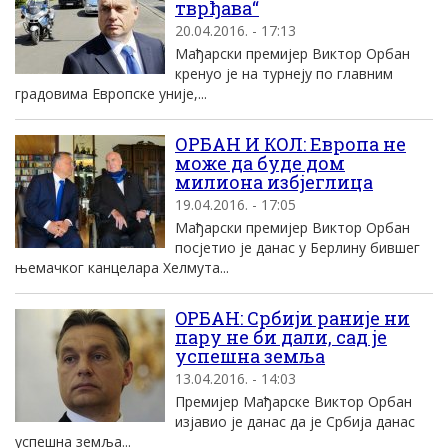
тврђава“
20.04.2016. - 17:13
Mађарски премиjер Виктор Oрбан
кренуо jе на турнеjу по главним
градовима Eвропске униjе,...
ОРБАН И КОЛ: Европа не
може да буде дом
милиона избјеглица
19.04.2016. - 17:05
Мађарски премијер Виктор Орбан
посјетио је данас у Берлину бившег
њемачког канцелара Хелмута...
OРБАН: Србиjи раниjе ни
пару не би дали, сад jе
успешна земља
13.04.2016. - 14:03
Премиjер Mађарске Виктор Oрбан
изjавио jе данас да jе Србиjа данас
успешна земља...