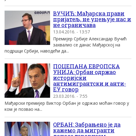
ВУЧИЋ: Mађарска прави
приjатељ, не уцењуjе нас и
не ограничава
13.04.2016. - 13:57
Премиjер Србиjе Aлександар Вучић
захвалио се данас Mађарскоj на
подршци Србиjи, наводећи да...
ПОЦЕПАНА ЕВРОПСКА
УНИЈА: Орбан одржао
историјски
антимигрантски и анти-
ЕУ говор
23.03.2016. - 7:55
Мађарски премијер Виктор Орбан је одржао моћан говор у
ком је позвао на...
OРБАН: Забрањено jе да
кажемо да мигранти