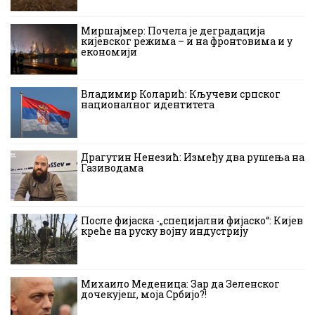
Миршајмер: Почела је деградација
кијевског режима – и на фронтовима и у
економији
Владимир Коларић: Кључеви српског
националног идентитета
Драгутин Ненезић: Између два рушења на
Газиводама
После фијаска -„специјални фијаско“: Кијев
креће на руску војну индустрију
Михаило Меденица: Зар да Зеленског
дочекујеш, моја Србијо?!