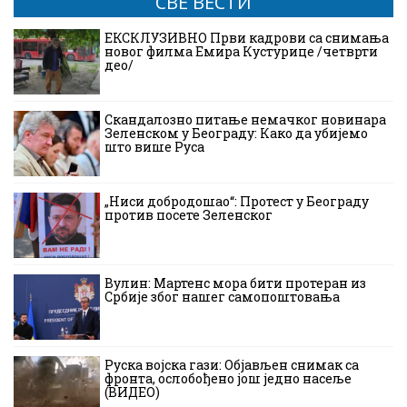
СВЕ ВЕСТИ
ЕКСКЛУЗИВНО Први кадрови са снимања
новог филма Емира Кустурице /четврти
део/
Скандалозно питање немачког новинара
Зеленском у Београду: Како да убијемо
што више Руса
„Ниси добродошао“: Протест у Београду
против посете Зеленског
Вулин: Мартенс мора бити протеран из
Србије због нашег самопоштовања
Руска војска гази: Објављен снимак са
фронта, ослобођено још једно насеље
(ВИДЕО)