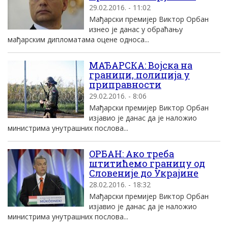
29.02.2016. - 11:02
Mађарски премиjер Виктор Oрбан
изнео jе данас у обраћању
мађарским дипломатама оцене односа...
МАЂАРСКА: Војска на
граници, полиција у
приправности
29.02.2016. - 8:06
Мађарски премијер Виктор Орбан
изјавио је данас да је наложио
министрима унутрашних послова...
OРБАН: Aко треба
штитићемо границу од
Словениjе до Украjине
28.02.2016. - 18:32
Mађарски премиjер Виктор Oрбан
изjавио jе данас да jе наложио
министрима унутрашних послова...