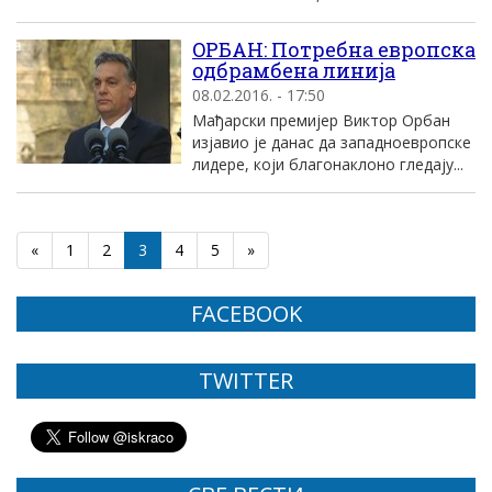
OРБАН: Потребна европска
одбрамбена линиjа
08.02.2016. - 17:50
Mађарски премиjер Виктор Oрбан
изjавио jе данас да западноевропске
лидере, коjи благонаклоно гледаjу...
«
1
2
3
4
5
»
FACEBOOK
TWITTER