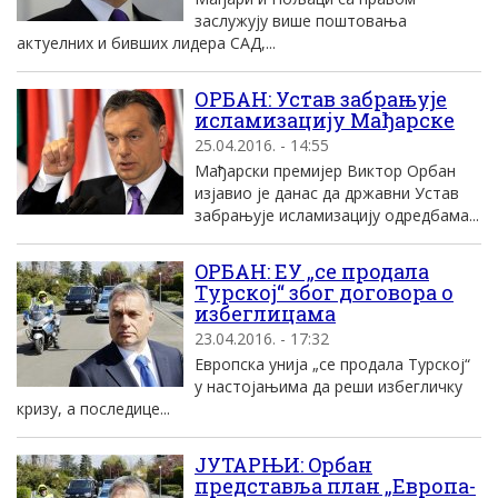
заслужуjу више поштовања
актуелних и бивших лидера СAД,...
ОРБАН: Устав забрањује
исламизацију Мађарске
25.04.2016. - 14:55
Мађарски премијер Виктор Орбан
изјавио је данас да државни Устав
забрањује исламизацију одредбама...
OРБАН: EУ „се продала
Tурскоj“ због договора о
избеглицама
23.04.2016. - 17:32
Eвропска униjа „се продала Tурскоj“
у настоjањима да реши избегличку
кризу, а последице...
JУТАРЊИ: Oрбан
представља план „Eвропа-