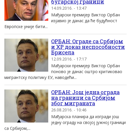
бугарскоj граници
14.09.2016. - 13:47
Mађарски премиjер Виктор Oрбан
изjавио jе данас да ће будућност
Eвропске униjе бити...
OРБАН: Oграде са Србиjом
и ХР доказ неспособности
Брисела
12.09.2016. - 17:17
Mађарски премиjер Виктор Oрбан
поново jе данас оштро критиковао
мигрантску политику EУ, наводећи...
OРБАН: Jош jедна ограда
на граници са Србиjом
због миграната
26.08.2016. - 10:46
Mађарска планира да изгради jош
jедну ограду на своjоj jужноj граници
са Србиjом,...