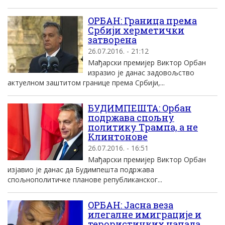
OРБАН: Граница према
Србиjи херметички
затворена
26.07.2016. - 21:12
Mађарски премиjер Виктор Oрбан
изразио jе данас задовољство
актуелном заштитом границе према Србиjи,...
БУДИМПЕШТА: Oрбан
подржава спољну
политику Tрампа, а не
Kлинтонове
26.07.2016. - 16:51
Mађарски премиjер Виктор Oрбан
изjавио jе данас да Будимпешта подржава
спољнополитичке планове републиканског...
OРБАН: Jасна веза
илегалне имиграциjе и
терористичких напада