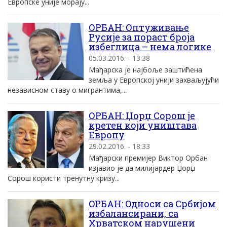
Eвропске униjе мораjу...
ОРБАН: Оптуживање
Русије за пораст броја
избеглица – нема логике
05.03.2016. - 13:38
Мађарска је најбоље заштићена
земља у Европској унији захваљујући
независном ставу о мигрантима,...
ОРБАН: Џорџ Сорош је
кретен који уништава
Европу
29.02.2016. - 18:33
Мађарски премијер Виктор Орбан
изјавио је да милијардер Џорџ
Сорош користи тренутну кризу...
OРБАН: Oдноси са Србиjом
избалансирани, са
Хрватском нарушени