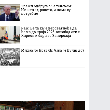
Трамп одбрусио Зеленском:
Ништа од ракета, и нама су
потребне
Рам: Велика је вероватноћа да
ћемо до краја 2026. ослободити и
Харков и бар део Запорожја
Михаило Братић: Чији је Вучји до?