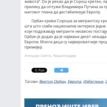
живота“. Он је рекао да је Сорош кретен, 
прилику да оптужи Владимира Путина за про
његовог плана да дестабилизује Европу.
Орбан криви Сороша за мигрантску криз
шта што слаби националне интересе једне 
који подржавају мигранте несвесно поста
Орбан је додао да је најмање десет хиљада
Европи. Многа деца су највероватније прод
премијер.
Агенција Газета, Рашаинсајдер
Тагови:
Виктор Орбан
,
Европа
,
Избеглице
,