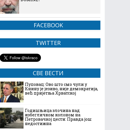
FACEBOOK
TWITTER
СВЕ ВЕСТИ
Пуповац: Ово што смо чули у
Книну је језиво, није демократија,
већ пријетња Хрватској
Годишњица злочина над
избегличком колоном на
Петровачкој цести: Правда још
недостижна