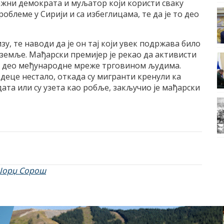
лажни демократа и муљатор који користи сваку
блеме у Сирији и са избеглицама, те да је то део
у, те наводи да је он тај који увек подржава било
земље. Мађарски премијер је рекао да активисти
ју део међународне мреже трговином људима.
 деце нестало, откада су мигранти кренули ка
ата или су узета као робље, закључио је мађарски
Џорџ Сорош