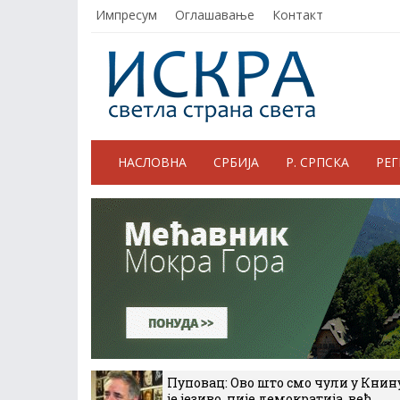
Импресум
Оглашавање
Контакт
НАСЛОВНА
СРБИЈА
Р. СРПСКА
РЕ
Пуповац: Ово што смо чули у Книн
је језиво, није демократија, већ