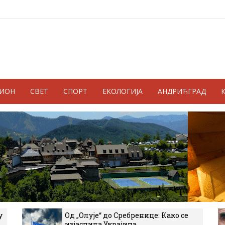
ГИОН
СВЕТ
СПОРТ
ЕКОЛОГИЈА
АНДРИЋГРАД
у
Од „Олује“ до Сребренице: Како се
изјаснила Украјина