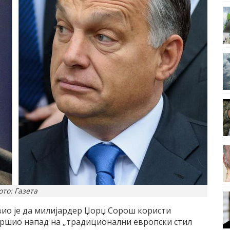
то: Газета
ио је да милијардер Џорџ Сорош користи
звршио напад на „традиционални европски стил