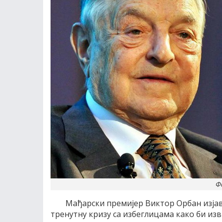
Фо
Мађарски премијер Виктор Орбан изјав
тренутну кризу са избеглицама како би и