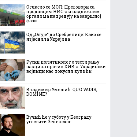
Огласио се МОЛ: Преговори са
продавцем НИС-а и надлежним
органима напредују ка завршној
фази
Од „Олује“ до Сребренице: Како се
изјаснила Украјина
Руски политиколог о тестирању
вакцина против ХИВ-а: Украјински
војници као покусни кунићи
Владимир Умељић: QUO VADIS,
DOMINE?
Вучић ће у суботу у Београду
угостити Зеленског