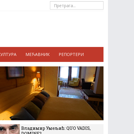
КУЛТУРА
МЕЋАВНИК
РЕПОРТЕРИ
Владимир Умељић: QUO VADIS,
DOMINE?