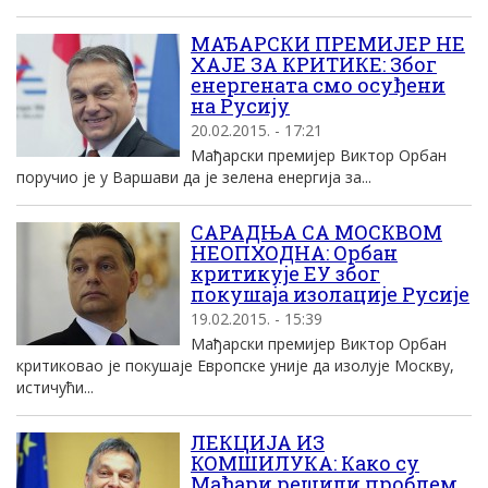
МАЂАРСКИ ПРЕМИЈЕР НЕ
ХАЈЕ ЗА КРИТИКЕ: Због
енергената смо осуђени
на Русију
20.02.2015. - 17:21
Мађарски премијер Виктор Орбан
поручио је у Варшави да је зелена енергија за...
САРАДЊА СА МОСКВОМ
НЕОПХОДНА: Орбан
критикује ЕУ због
покушаја изолације Русије
19.02.2015. - 15:39
Мађарски премијер Виктор Орбан
критиковао је покушаје Европске уније да изолује Москву,
истичући...
ЛЕКЦИЈА ИЗ
КОМШИЛУКА: Како су
Мађари решили проблем