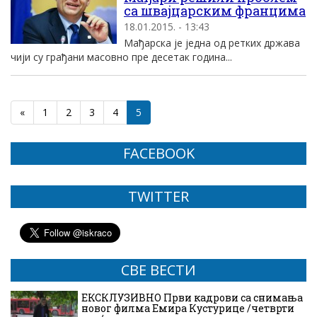
са швајцарским францима
18.01.2015. - 13:43
Мађарска је једна од ретких држава
чији су грађани масовно пре десетак година...
«
1
2
3
4
5
FACEBOOK
TWITTER
СВЕ ВЕСТИ
ЕКСКЛУЗИВНО Први кадрови са снимања
новог филма Емира Кустурице /четврти