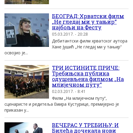
БЕОГРАД: Хрватски филм
„Не гледај ми у тањир“
најбољи на Фесту
05.03.2017. - 20:28
Дебитантски филм хрватског аутора
Хане Јушић „Не гледај ми у тањир“
освојио је...
ТРИ ИСТИНИТЕ ПРИЧЕ:
Требињска публика
одушевљена филмом „На
млијечном путу“
02.03.2017. - 8:41
Филм „На млијечном путу“,
сценаристе и редитеља Емира Кустурице, премијерно је
приказан у...
ВЕЧЕРАС У ТРЕБИЊУ: И
Билећа дочекала нови