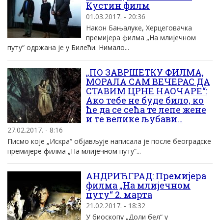
Кустин филм
01.03.2017. - 20:36
Након Бањалуке, Херцеговачка
премијера филма „На млијечном
путу“ одржана је у Билећи. Нимало...
„ПО ЗАВРШЕТКУ ФИЛМА,
МОРАЛА САМ ВЕЧЕРАС ДА
СТАВИМ ЦРНЕ НАОЧАРЕ“:
Ако тебе не буде било, ко
ће да се сећа те лепе жене
и те велике љубави…
27.02.2017. - 8:16
Писмо које „Искра“ објављује написала је после београдске
премијере филма „На млијечном путу“...
АНДРИЋГРАД: Премијера
филма „На млијечном
путу“ 2. марта
21.02.2017. - 18:32
У биоскопу „Доли бел“ у