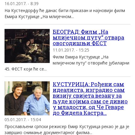
16.01.2017. - 8:39
На Кустендорфу ће данас бити приказан и најновији филм
Емира Кустурице „На млијечном...
БЕОГРАД: Филм „На
млијечном путу“ отвара
овогодишњи ФЕСТ
11.01.2017. - 15:25
Филм Емира Кустурице „На
млијечном путу“ отвориће јубиларни
45. ФЕСТ који ће се...
КУСТУРИЦА: Рођени сам
идеалиста, изградио сам
визију свијета везану за
људе којима сам се дивио
у младости, од Че Геваре
до Фидела Кастра…
05.01.2017. - 15:04
Прослављени српски режисер Емир Кустурица рекао је да је
завршио снимање документарног филма...