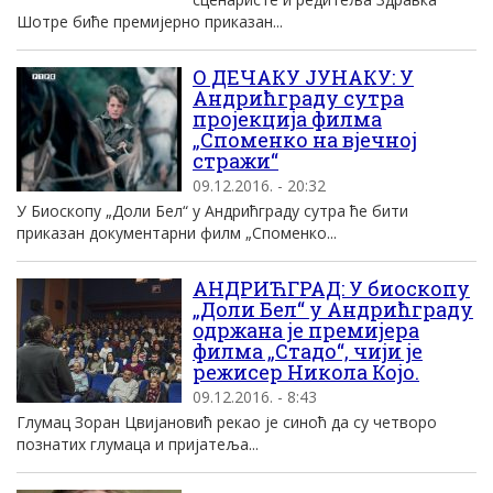
Шотре биће премијерно приказан...
О ДЕЧАКУ ЈУНАКУ: У
Андрићграду сутра
пројекција филма
„Споменко на вјечној
стражи“
09.12.2016. - 20:32
У Биоскопу „Доли Бел“ у Андрићграду сутра ће бити
приказан документарни филм „Споменко...
АНДРИЋГРАД: У биоскопу
„Доли Бел“ у Андрићграду
одржана је премијера
филма „Стадо“, чији је
режисер Никола Којо.
09.12.2016. - 8:43
Глумац Зоран Цвијановић рекао је синоћ да су четворо
познатих глумаца и пријатеља...