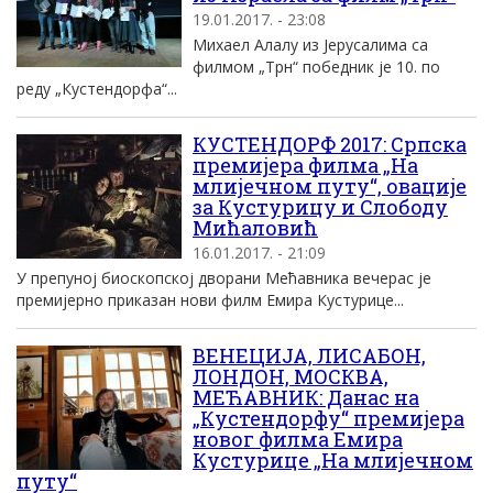
19.01.2017. - 23:08
Михаел Алалу из Јерусалима са
филмом „Трн“ победник је 10. по
реду „Кустендорфа“...
КУСТЕНДОРФ 2017: Српска
премијера филма „На
млијечном путу“, овације
за Кустурицу и Слободу
Мићаловић
16.01.2017. - 21:09
У препуној биоскопској дворани Мећавника вечерас је
премијерно приказан нови филм Емира Кустурице...
ВЕНЕЦИЈА, ЛИСАБОН,
ЛОНДОН, МОСКВА,
МЕЋАВНИК: Данас на
„Кустендорфу“ премијера
новог филма Емира
Кустурице „На млијечном
путу“