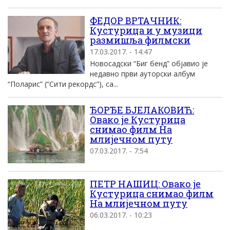
ФЕДОР ВРТАЧНИК:
Кустурица и у музици
размишља филмски
17.03.2017. - 14:47
Новосадски “Биг бенд” објавио је
недавно први ауторски албум
“Поларис” (“Сити рекордс”), са...
ЂОРЂЕ БЈЕЛАКОВИЋ:
Овако је Кустурица
снимао филм На
млијечном путу
07.03.2017. - 7:54
ПЕТР НАШИЦ: Овако је
Кустурица снимао филм
На млијечном путу
06.03.2017. - 10:23