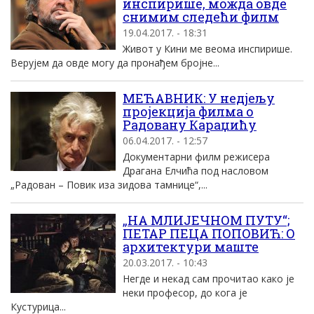
инспирише, можда овде
снимим следећи филм
19.04.2017. - 18:31
Живот у Кини ме веома инспирише.
Верујем да овде могу да пронађем бројне...
МЕЋАВНИК: У недјељу
пројекција филма о
Радовану Караџићу
06.04.2017. - 12:57
Документарни филм режисера
Драгана Елчића под насловом
„Радован – Повик иза зидова тамнице“,...
„НА МЛИЈЕЧНОМ ПУТУ“;
ПЕТАР ПЕЦА ПОПОВИЋ: О
архитектури маште
20.03.2017. - 10:43
Негде и некад сам прочитао како је
неки професор, до кога је
Кустурица...