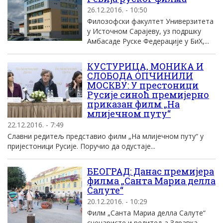
26.12.2016. - 10:50
Филозофски факултет Универзитета
у Источном Сарајеву, уз подршку
Амбасаде Руске Федерације у БиХ,...
КУСТУРИЦА, МОНИКА И
СЛОБОДА ОПЧИНИЛИ
МОСКВУ: У престоници
Русије синоћ премијерно
приказан филм „На
млијечном путу“
22.12.2016. - 7:49
Славни редитељ представио филм „На млијечном путу“ у
пријестоници Русије. Поручио да одустаје...
БЕОГРАД: Данас премијера
филма „Санта Мариа делла
Салуте“
20.12.2016. - 10:29
Филм „Санта Мариа делла Салуте“
сценаристе и редитеља Здравка