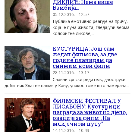
ДИКЛИЋ: Нема више
Бамбија…
05.12.2016. - 12:57
Публика емотивно реагује на причу,
која је пуна живота, гледајући веома
колоритне ликове,...
КУСТУРИЦА: Још сам
жедан филмова, за две
године планирам да
снимим нови филм
28.11.2016. - 13:17
Славни српски редитељ, двоструки
добитник Златне палме у Кану, упркос томе што намерава...
ФИЛМСКИ ФЕСТИВАЛ У
ЛИСАБОНУ: Кустурици
награда за животно дјело,
овације за филм „На
млијечном путу“
14.11.2016. - 10:43