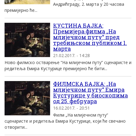
Андрићграду, 2. марта у 20 часова
премијерно ће...
КУСТИНА БАЈКА:
Премијера филма „На
млијечном путу“ пред
требињском публиком 1.
марта
21.02.2017. - 14:28
Ново филмско остварење “На млијечном путу” сценаристе и
редитеља Емира Кустурице премијерно ће бити...
ФИЛМСКА БАЈКА: „На
млијечном путу“ Емира
Кустурице у биоскопима
од 25. фебруара
16.02.2017. - 20:51
Филм „На млијечном путу“
сценаристе и редитеља Емира Кустурице, који ће свечано
отворити...