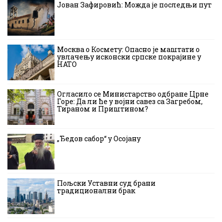
Јован Зафировић: Можда је последњи пут
Москва о Космету: Опасно је маштати о
увлачењу исконски српске покрајине у
НАТО
Огласило се Министарство одбране Црне
Горе: Да ли ће у војни савез са Загребом,
Тираном и Приштином?
„Ђедов сабор“ у Осојану
Пољски Уставни суд брани
традиционални брак