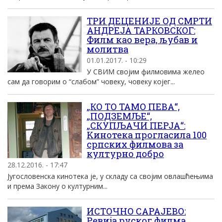
ТРИ ДЕЦЕНИЈЕ ОД СМРТИ
АНДРЕЈА ТАРКОВСКОГ:
Филм као вера, љубав и
молитва
01.01.2017. - 10:29
У СВИМ својим филмовима желео
сам да говорим о “слабом” човеку, човеку којег...
„КО ТО ТАМО ПЕВА“,
„ПОДЗЕМЉЕ“,
„СКУПЉАЧИ ПЕРЈА“:
Kинотека прогласила 100
српских филмова за
културно добро
28.12.2016. - 17:47
Jугословенска кинотека jе, у складу са своjим овлашћењима
и према Закону о културним...
ИСТОЧНО САРАЈЕВО:
Ревија руског филма