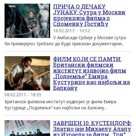
ПРИЧА О ДЕЧАКУ
ЈУНАКУ: Сутра у Москви
пројекција филма о
Споменку Гостићу
16.02.2017. - 10:52
У Амбасади Србије у Москви сутра
би премијерно требало да буде приказан документарни...
ФИЛМ КОЈИ СЕ ПАМТИ:
Британски филмски
институт издвојио филм
„Подземље“ Емира
Кустурице као најбољи на
Балкану
08.02.2017. - 18:35
Британски филмски институт издвојио је филм Емира
Кустурице „Подземље“ као најбољи на Балкану...
ЗАВРШЕН 10. КУСТЕНДОРФ:
Златно јаје Михаелу Алалу
из Израела за филм „Трн“