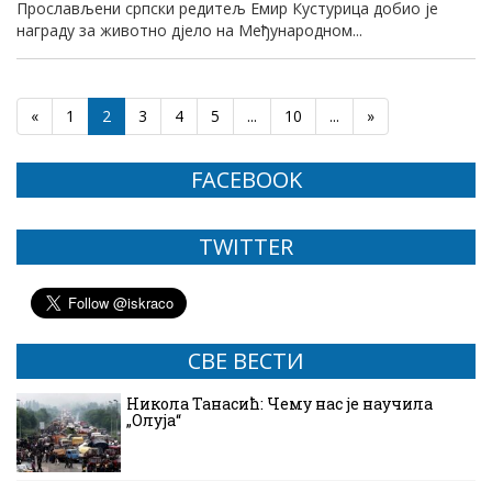
Прослављени српски редитељ Емир Кустурица добио је
награду за животно дјело на Међународном...
«
1
2
3
4
5
...
10
...
»
FACEBOOK
TWITTER
СВЕ ВЕСТИ
Никола Танасић: Чему нас је научила
„Олуја“