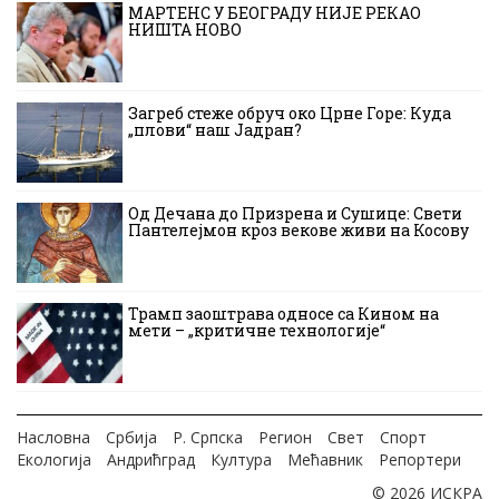
МАРТЕНС У БЕОГРАДУ НИЈЕ РЕКАО
НИШТА НОВО
Загреб стеже обруч око Црне Горе: Куда
„плови“ наш Јадран?
Од Дечана до Призрена и Сушице: Свети
Пантелејмон кроз векове живи на Косову
Трамп заоштрава односе са Кином на
мети – „критичне технологије“
Насловна
Србија
Р. Српска
Регион
Свет
Спорт
Екологија
Андрићград
Култура
Мећавник
Репортери
© 2026 ИСКРА