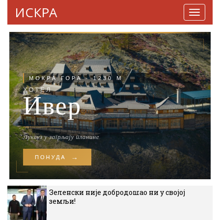
ИСКРА
Навига
Зеленски није добродошао ни у својој
земљи!