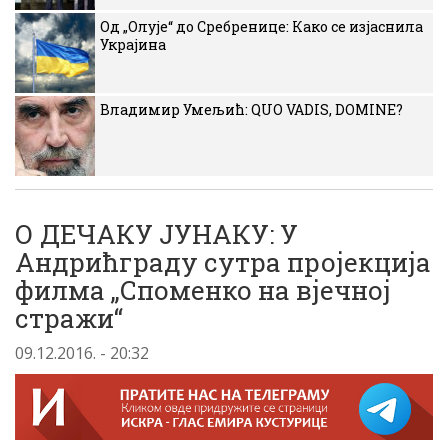
Од „Олује“ до Сребренице: Како се изјаснила
Украјина
Владимир Умељић: QUO VADIS, DOMINE?
О ДЕЧАКУ ЈУНАКУ: У
Андрићграду сутра пројекција
филма „Споменко на вјечној
стражи“
09.12.2016. - 20:32