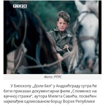
Фото: РТРС
У Биоскопу „Доли Бел“ у Андрићграду сутра ће
бити приказан документарни филм „Споменко на
вјечној стражи“, аутора Милета Савића, посвећен
најмлађем одликованом борцу Војске Републике