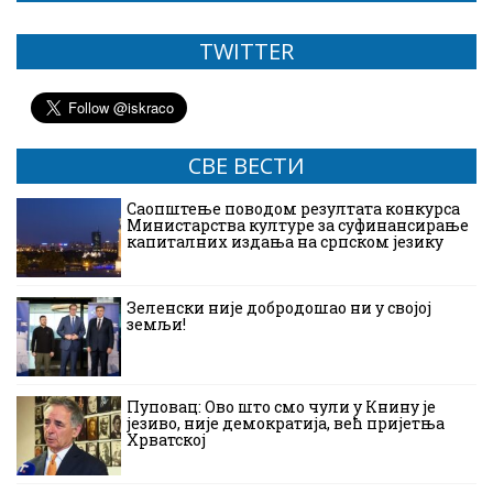
TWITTER
СВЕ ВЕСТИ
Саопштење поводом резултата конкурса
Министарства културе за суфинансирање
капиталних издања на српском језику
Зеленски није добродошао ни у својој
земљи!
Пуповац: Ово што смо чули у Книну је
језиво, није демократија, већ пријетња
Хрватској