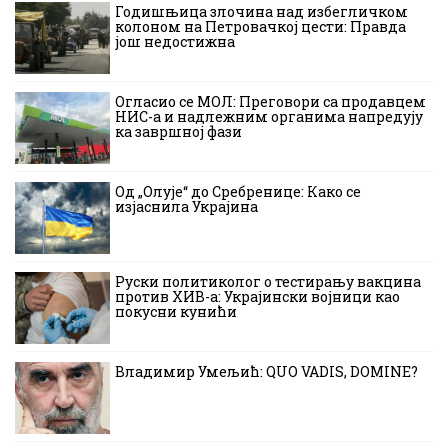
Годишњица злочина над избегличком
колоном на Петровачкој цести: Правда
још недостижна
Огласио се МОЛ: Преговори са продавцем
НИС-а и надлежним органима напредују
ка завршној фази
Од „Олује“ до Сребренице: Како се
изјаснила Украјина
Руски политиколог о тестирању вакцина
против ХИВ-а: Украјински војници као
покусни кунићи
Владимир Умељић: QUO VADIS, DOMINE?