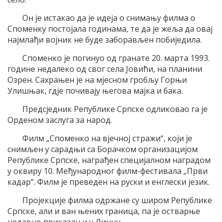
Он је истакао да је идеја о снимању филма о
Споменку постојала годинама, те да је жеља да овај
најмлађи војник не буде заборављен побиједила.
Споменко је погинуо од гранате 20. марта 1993.
године недалеко од свог села Јовићи, на планини
Озрен. Сахрањен је на мјесном гробљу Горњи
Улишњак, гдје почивају његова мајка и бака.
Предсједник Републике Српске одликовао га је
Орденом заслуга за народ.
Филм „Споменко на вјечној стражи“, који је
снимљен у сарадњи са Борачком организацијом
Републике Српске, награђен специјалном наградом
у оквиру 10. Међународног филм-фестивала „Први
кадар“. Филм је преведен на руски и енглески језик.
Пројекције филма одржане су широм Републике
Српске, али и ван њених граница, па је остварње
недавно приказан и у Линцу.