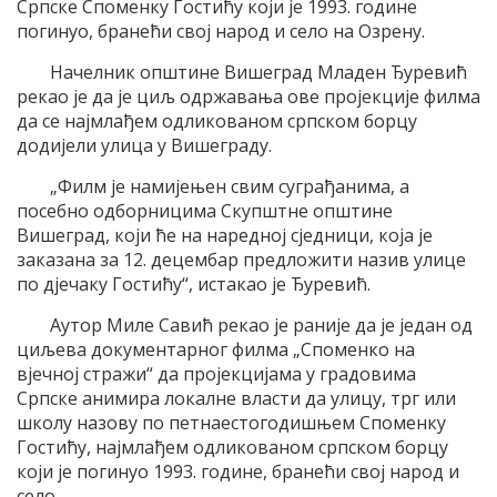
Српске Споменку Гостићу који је 1993. године
погинуо, бранећи свој народ и село на Озрену.
Начелник општине Вишеград Младен Ђуревић
рекао је да је циљ одржавања ове пројекције филма
да се најмлађем одликованом српском борцу
додијели улица у Вишеграду.
„Филм је намијењен свим суграђанима, а
посебно одборницима Скупштне општине
Вишеград, који ће на наредној сједници, која је
заказана за 12. децембар предложити назив улице
по дјечаку Гостићу“, истакао је Ђуревић.
Аутор Миле Савић рекао је раније да је један од
циљева документарног филма „Споменко на
вјечној стражи“ да пројекцијама у градовима
Српске анимира локалне власти да улицу, трг или
школу назову по петнаестогодишњем Споменку
Гостићу, најмлађем одликованом српском борцу
који је погинуо 1993. године, бранећи свој народ и
село.