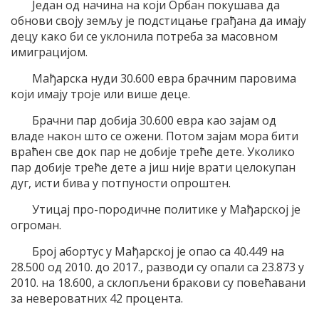
Један од начина на који Орбан покушава да
обнови своју земљу је подстицање грађана да имају
децу како би се уклонила потреба за масовном
имиграцијом.
Мађарска нуди 30.600 евра брачним паровима
који имају троје или више деце.
Брачни пар добија 30.600 евра као зајам од
владе након што се ожени. Потом зајам мора бити
враћен све док пар не добије треће дете. Уколико
пар добије треће дете а јиш није врати целокупан
дуг, исти бива у потпуности опроштен.
Утицај про-породичне политике у Мађарској је
огроман.
Број абортус у Мађарској је опао са 40.449 на
28.500 од 2010. до 2017., разводи су опали са 23.873 у
2010. на 18.600, а склопљени бракови су повећавани
за невероватних 42 процента.