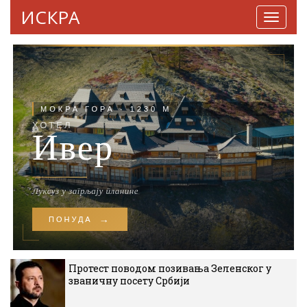
ИСКРА
Навига
Протест поводом позивања Зеленског у
званичну посету Србији