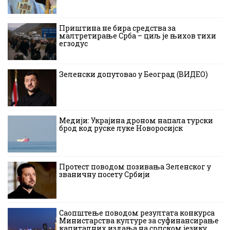
Приштина не бира средства за
малтретирање Срба – циљ је њихов тихи
егзодус
Зеленски допутовао у Београд (ВИДЕО)
Медији: Украјина дроном напала турски
брод код руске луке Новоросијск
Протест поводом позивања Зеленског у
званичну посету Србији
Саопштење поводом резултата конкурса
Министарства културе за суфинансирање
капиталних издања на српском језику