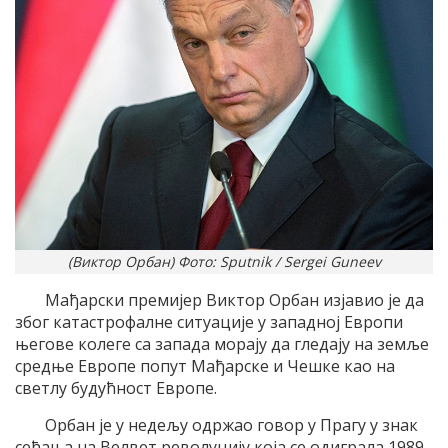
(Виктор Орбан) Фото: Sputnik / Sergei Guneev
Мађарски премијер Виктор Орбан изјавио је да
због катастрофалне ситуације у западној Европи
његове колеге са запада морају да гледају на земље
средње Европе попут Мађарске и Чешке као на
светлу будућност Европе.
Орбан је у недељу одржао говор у Прагу у знак
сећања на Велвет револуцију која се одиграла 1989.