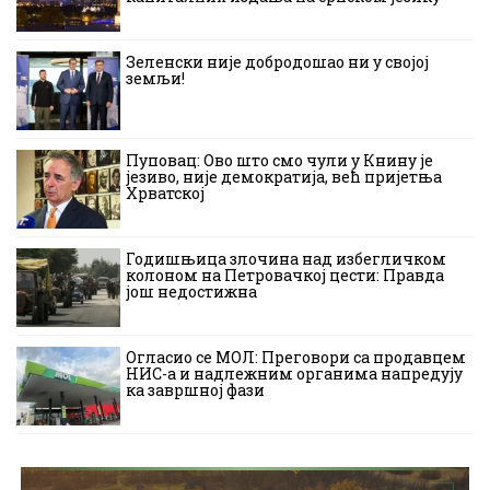
Зеленски није добродошао ни у својој
земљи!
Пуповац: Ово што смо чули у Книну је
језиво, није демократија, већ пријетња
Хрватској
Годишњица злочина над избегличком
колоном на Петровачкој цести: Правда
још недостижна
Огласио се МОЛ: Преговори са продавцем
НИС-а и надлежним органима напредују
ка завршној фази