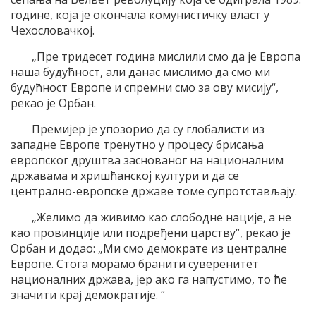
године, која је окончала комунистичку власт у
Чехословачкој.
„Пре тридесет година мислили смо да је Европа
наша будућност, али данас мислимо да смо ми
будућност Европе и спремни смо за ову мисију“,
рекао је Орбан.
Премијер је упозорио да су глобалисти из
западне Европе тренутно у процесу брисања
европског друштва заснованог на националним
државама и хришћанској култури и да се
централно-европске државе томе супротстављају.
„Желимо да живимо као слободне нације, а не
као провинције или подређени царству“, рекао је
Орбан и додао: „Ми смо демократе из централне
Европе. Стога морамо бранити суверенитет
националних држава, јер ако га напустимо, то ће
значити крај демократије. “