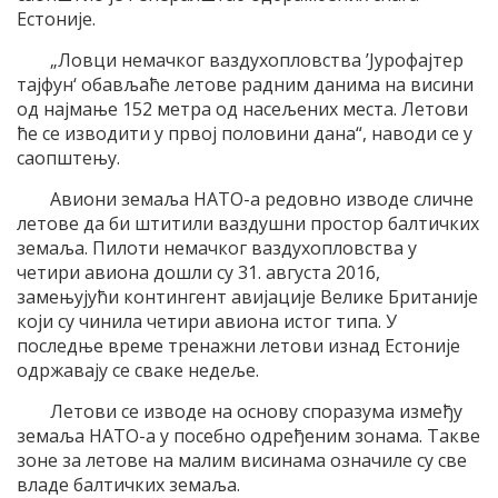
Естоније.
„Ловци немачког ваздухопловства ’Јурофајтер
тајфун‘ обављаће летове радним данима на висини
од најмање 152 метра од насељених места. Летови
ће се изводити у првој половини дана“, наводи се у
саопштењу.
Авиони земаља НАТО-а редовно изводе сличне
летове да би штитили ваздушни простор балтичких
земаља. Пилоти немачког ваздухопловства у
четири авиона дошли су 31. августа 2016,
замењујући контингент авијације Велике Британије
који су чинила четири авиона истог типа. У
последње време тренажни летови изнад Естоније
одржавају се сваке недеље.
Летови се изводе на основу споразума између
земаља НАТО-а у посебно одређеним зонама. Такве
зоне за летове на малим висинама означиле су све
владе балтичких земаља.