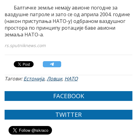
Балтичке земље немају авионе погодне за
ваздушне патроле и зато се од априла 2004. године
(након приступања НАТО-у) одбраном ваздушног
простора по принципу ротације баве авиони
земаља НАТО-а.
rs.sputniknews.com
Тагови:
Естонија
,
Ловци
,
НАТО
FACEBOOK
TWITTER