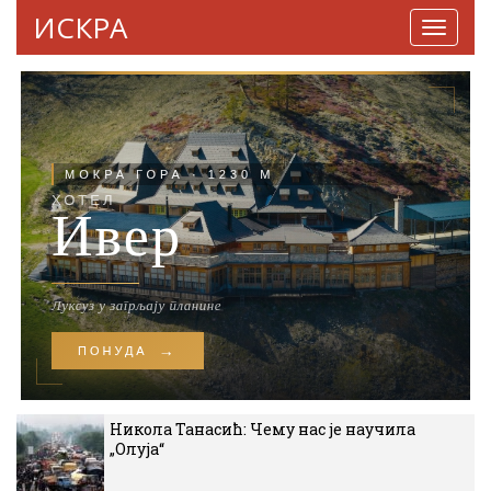
ИСКРА
Навига
Никола Танасић: Чему нас је научила
„Олуја“