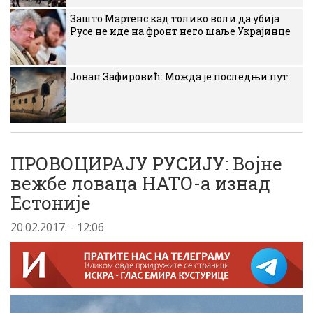
Зашто Мартенс кад толико воли да убија
Русе не иде на фронт него шаље Украјинце
Јован Зафировић: Можда је последњи пут
ПРОВОЦИРАЈУ РУСИЈУ: Војне
вежбе ловаца НАТО-а изнад
Естоније
20.02.2017. - 12:06