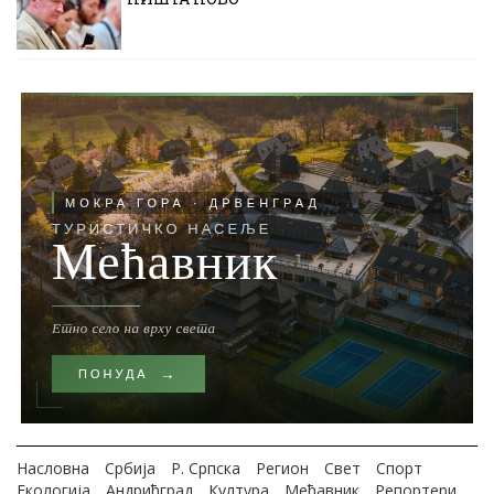
Насловна
Србија
Р. Српска
Регион
Свет
Спорт
Екологија
Андрићград
Култура
Мећавник
Репортери