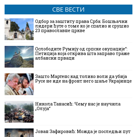
СВЕ ВЕСТИ
Одбор за заштиту права Срба: Бошњачки
лидери ћуте о томе ко је спалио и срушио
23 православне цркве
Ослободите Румију од српске окупације“:
Петиција која открива шта заправо траже
албански прваци
Зашто Мартенс кад толико воли да убија
Русе не иде на фронт него шаље Украјинце
Никола Танасић: Чему нас је научила
„Олуја“
Јован Зафировић: Можда је последњи пут