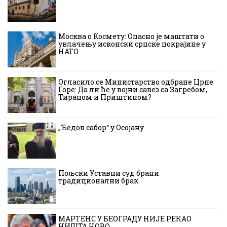
Москва о Космету: Опасно је маштати о
увлачењу исконски српске покрајине у
НАТО
Огласило се Министарство одбране Црне
Горе: Да ли ће у војни савез са Загребом,
Тираном и Приштином?
„Ђедов сабор“ у Осојану
Пољски Уставни суд брани
традиционални брак
МАРТЕНС У БЕОГРАДУ НИЈЕ РЕКАО
НИШТА НОВО