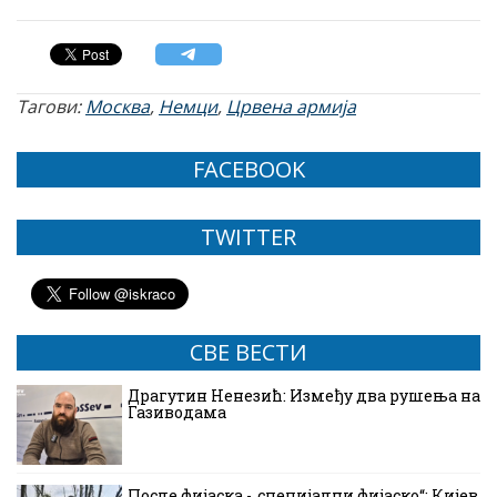
Тагови:
Москва
,
Немци
,
Црвена армија
FACEBOOK
TWITTER
СВЕ ВЕСТИ
Драгутин Ненезић: Између два рушења на
Газиводама
После фијаска -„специјални фијаско“: Кијев