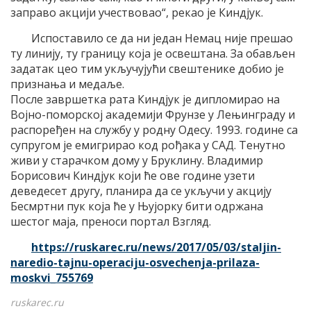
заправо акцији учествовао“, рекао је Киндјук.
Испоставило се да ни један Немац није прешао
ту линију, ту границу која је освештана. За обављен
задатак цео тим укључујући свештенике добио је
признања и медаље.
После завршетка рата Киндјук је дипломирао на
Војно-поморској академији Фрунзе у Лењинграду и
распоређен на службу у родну Одесу. 1993. године са
супругом је емигрирао код рођака у САД. Тенутно
живи у старачком дому у Бруклину. Владимир
Борисович Киндјук који ће ове године узети
деведесет другу, планира да се укључи у акцију
Бесмртни пук која ће у Њујорку бити одржана
шестог маја, преноси портал Взгляд.
https://ruskarec.ru/news/2017/05/03/staljin-
naredio-tajnu-operaciju-osvechenja-prilaza-
moskvi_755769
ruskarec.ru