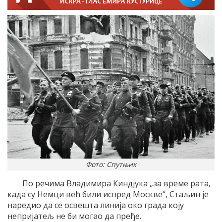
Фото: Спутњик
По речима Владимира Киндјука „за време рата,
када су Немци већ били испред Москве“, Стаљин је
наредио да се освешта линија око града коју
непријатељ не би могао да пређе.