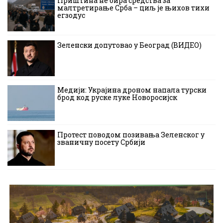
Приштина не бира средства за
малтретирање Срба – циљ је њихов тихи
егзодус
Зеленски допутовао у Београд (ВИДЕО)
Медији: Украјина дроном напала турски
брод код руске луке Новоросијск
Протест поводом позивања Зеленског у
званичну посету Србији