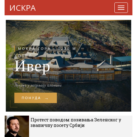
ИСКРА
Навига
Протест поводом позивања Зеленског у
званичну посету Србији