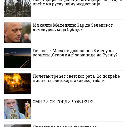
креће на руску војну индустрију
Михаило Меденица: Зар да Зеленског
дочекујеш, моја Србијо?!
Готово је: Маск не дозвољава Кијеву да
користи „Старлинк“ за нападе на Русију?
Почетак трећег светског рата: Ко покреће
пионе на светској шаховској табли
СМИРИ СЕ, ГОРДИ ЧОВЈЕЧЕ!