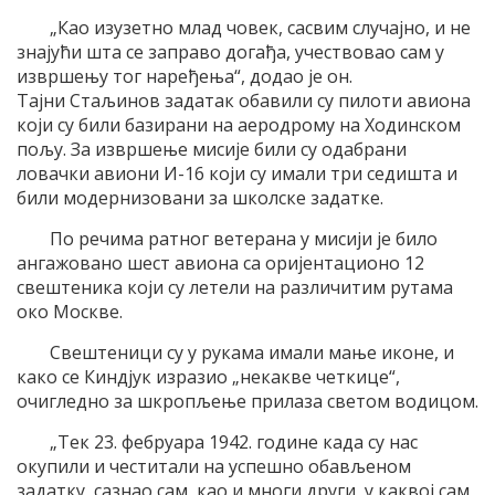
„Као изузетно млад човек, сасвим случајно, и не
знајући шта се заправо догађа, учествовао сам у
извршењу тог наређења“, додао је он.
Тајни Стаљинов задатак обавили су пилоти авиона
који су били базирани на аеродрому на Ходинском
пољу. За извршење мисије били су одабрани
ловачки авиони И-16 који су имали три седишта и
били модернизовани за школске задатке.
По речима ратног ветерана у мисији је било
ангажовано шест авиона са оријентационо 12
свештеника који су летели на различитим рутама
око Москве.
Свештеници су у рукама имали мање иконе, и
како се Киндјук изразио „некакве четкице“,
очигледно за шкропљење прилаза светом водицом.
„Тек 23. фебруара 1942. године када су нас
окупили и честитали на успешно обављеном
задатку, сазнао сам, као и многи други, у каквој сам