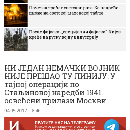
Почетак трећег светског рата: Ко покреће
пионе на светској шаховској табли
После фијаска -„специјални фијаско“: Кијев
креће на руску војну индустрију
НИ ЈЕДАН НЕМАЧКИ ВОЈНИК
НИЈЕ ПРЕШАО ТУ ЛИНИЈУ: У
тајној операцији по
Стаљиновој наредби 1941.
освећени прилази Москви
04.05.2017. - 8:46