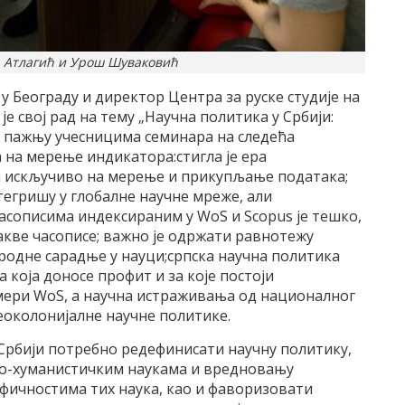
 Атлагић и Урош Шуваковић
 Београду и директор Центра за руске студије на
е свој рад на тему „Научна политика у Србији:
уо пажњу учесницима семинара на следећа
 на мерење индикатора:стигла је ера
 искључиво на мерење и прикупљање података;
тегришу у глобалне научне мреже, али
асописима индексираним у WoS и Scopus је тешко,
такве часописе; важно је одржати равнотежу
одне сарадње у науци;српска научна политика
 која доносе профит и за које постоји
 мери WoS, а научна истраживања од националног
неоколонијалне научне политике.
у Србији потребно редефинисати научну политику,
о-хуманистичким наукама и вредновању
ифичностима тих наука, као и фаворизовати