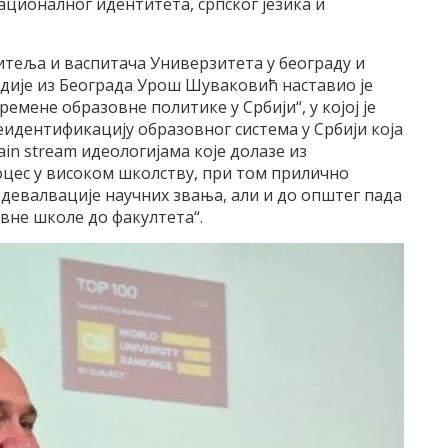
ационалног идентитета, српског језика и
теља и васпитача Универзитета у београду и
удије из Београда Урош Шуваковић наставио је
мене образовне политике у Србији“, у којој је
еидентификацију образовног система у Србији која
main stream идеологијама које долазе из
роцес у високом школству, при том прилично
девалвације научних звања, али и до општег пада
вне школе до факултета“.