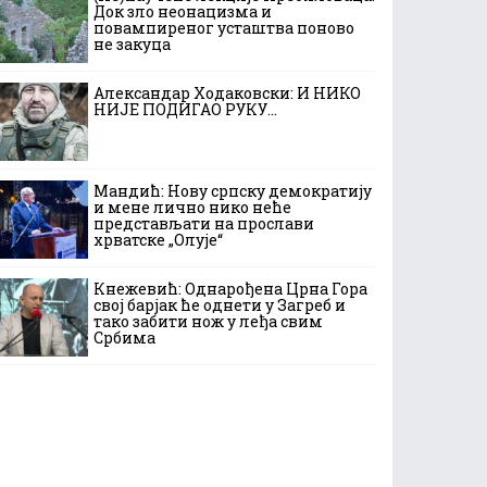
Док зло неонацизма и
повампиреног усташтва поново
не закуца
Александар Ходаковски: И НИКО
НИЈЕ ПОДИГАО РУКУ…
Мандић: Нову српску демократију
и мене лично нико неће
представљати на прослави
хрватске „Олује“
Кнежевић: Однарођена Црна Гора
свој барјак ће однети у Загреб и
тако забити нож у леђа свим
Србима