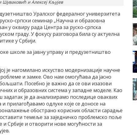
 Шуваковић и Алексеј Кљујев
редузетништво Урaлског федералног универзитета
е руско-српски семинар „Научна и образовна
ван у оквиру рада Центра за руско-српска
ском граду. У фокусу разговора била су актуелна
тике у Србији.
оке школе за јавну управу и предузетништво
ојој је нагомилано искуство модернизације научне
роблеме и замке. Ово нам омогућава да јасно
бољшати. Посебно је важно да се ови изазови
учних и образовних система у западне моделе. Као
ш задатак је да анализирамо последице оваквих
 и прилагођавамо одлуке које се доносе на
проналажење обострано корисних области сарадње
 поставити темеље за заједничко проблемско поље
је и Србије и отворити нове могућности за
ујев.