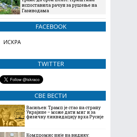
испоставила рачун за рушење на
Газиводама
FACEBOOK
ИСКРА
TWITTER
СВЕ ВЕСТИ
Васиљев: Трамп је стао на страну
Украјине – може дати миг и за
физичку ликвидацију врха Русије
Компромис није на видику: