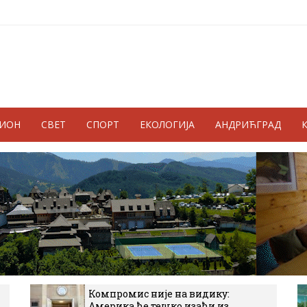
ГИОН
СВЕТ
СПОРТ
ЕКОЛОГИЈА
АНДРИЋГРАД
Компромис није на видику:
Америка ће тешко изаћи из