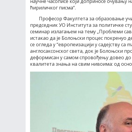
научне часописе који доприносе очувању н
ћириличког писма“.
Професор Факултета за образовање учи
председник УО Института за политичке ст
семинар излагањем на тему „Проблеми савре
истакао да је Болоњски процес покренуо д
се огледа у “европеизацији у садејству са 
англосаксонског света, док је Болоњски п
деформисан у самом спровођењу довео до 
квалитета знања на свим нивоима: од осно