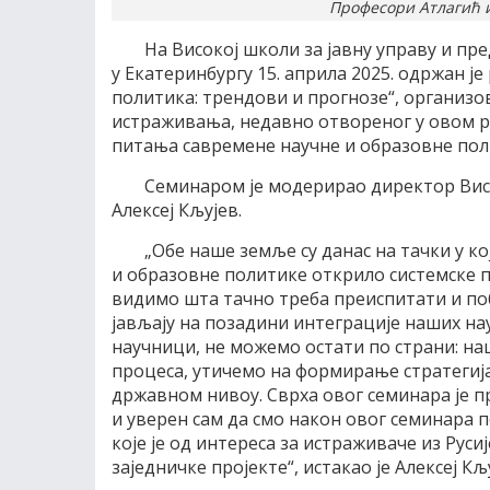
Професори Атлагић и
На Високој школи за јавну управу и п
у Екатеринбургу 15. априла 2025. одржан ј
политика: трендови и прогнозе“, организо
истраживања, недавно отвореног у овом ру
питања савремене научне и образовне поли
Семинаром је модерирао директор Вис
Алексеј Кљујев.
„Обе наше земље су данас на тачки у к
и образовне политике открило системске п
видимо шта тачно треба преиспитати и по
јављају на позадини интеграције наших на
научници, не можемо остати по страни: на
процеса, утичемо на формирање стратегија
државном нивоу. Сврха овог семинара је 
и уверен сам да смо након овог семинара
које је од интереса за истраживаче из Руси
заједничке пројекте“, истакао је Алексеј Кљ