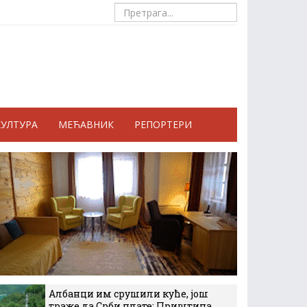
КУЛТУРА
МЕЋАВНИК
РЕПОРТЕРИ
Албанци им срушили куће, још
траже да Срби плате: Приштина