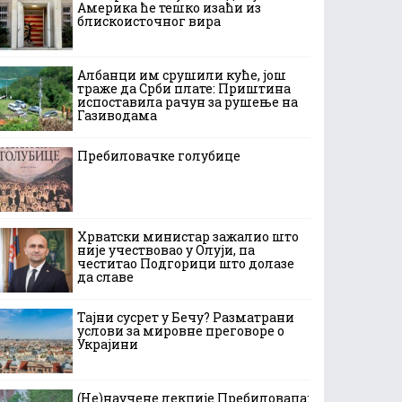
Америка ће тешко изаћи из
блискоисточног вира
Албанци им срушили куће, још
траже да Срби плате: Приштина
испоставила рачун за рушење на
Газиводама
Пребиловачке голубице
Хрватски министар зажалио што
није учествовао у Олуји, па
честитао Подгорици што долазе
да славе
Тајни сусрет у Бечу? Разматрани
услови за мировне преговоре о
Украјини
(Не)научене лекције Пребиловаца: