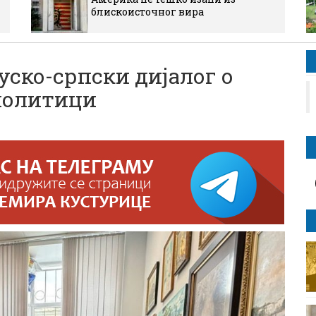
блискоисточног вира
уско-српски дијалог о
 политици