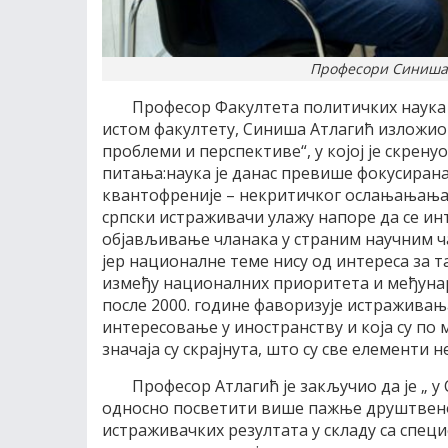
Професори Синиша
Професор Факултета политичких наука у
истом факултету, Синиша Атлагић изложио ј
проблеми и перспективе“, у којој је скрен
питања:наука је данас превише фокусирана
квантофреније – некритичког ослањањања
српски истраживачи улажу напоре да се ин
објављивање чланака у страним научним ч
јер националне теме нису од интереса за 
између националних приоритета и међунар
после 2000. године фаворизује истраживања
интересовање у иностранству и која су по
значаја су скрајнута, што су све елементи 
Професор Атлагић је закључио да је „ 
односно посветити више пажње друштвен
истраживачких резултата у складу са спец