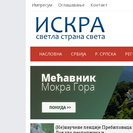
Импресум
Оглашавање
Контакт
НАСЛОВНА
СРБИЈА
Р. СРПСКА
РЕ
(Не)научене лекције Пребиловаца:
Док зло неонацизма и