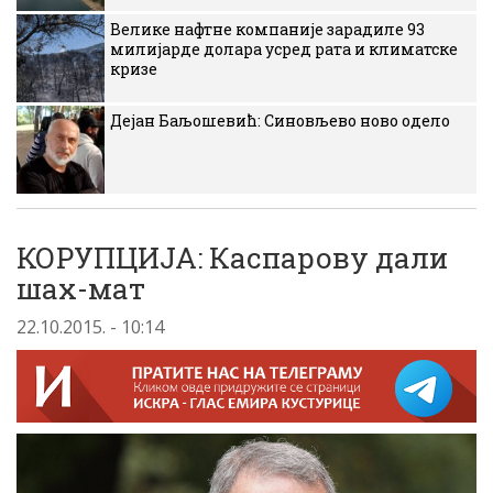
Велике нафтне компаније зарадиле 93
милијарде долара усред рата и климатске
кризе
Дејан Баљошевић: Синовљево ново одело
КОРУПЦИЈА: Каспарову дали
шах-мат
22.10.2015. - 10:14