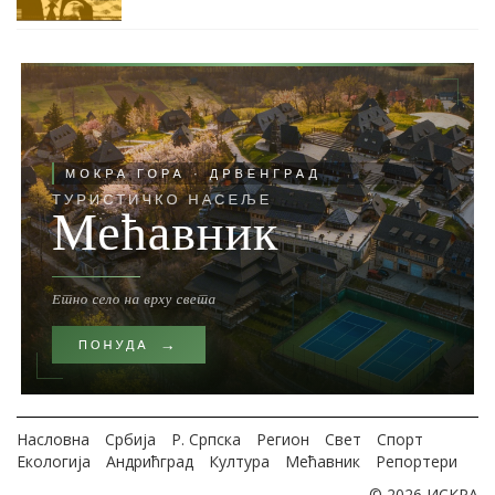
Насловна
Србија
Р. Српска
Регион
Свет
Спорт
Екологија
Андрићград
Култура
Мећавник
Репортери
© 2026 ИСКРА