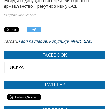
Русију, а годину дана касније добио хрватско
држављанство. Тренутно живи у САД.
rs.sputniknews.com
Тагови:
Гари Каспаров
,
Корупција
,
ФИДЕ
,
Шах
FACEBOOK
ИСКРА
TWITTER