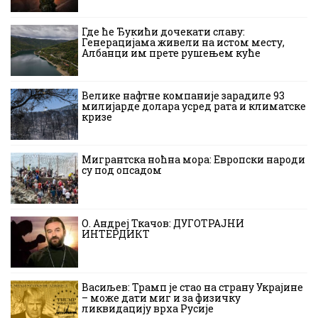
Где ће Ђукићи дочекати славу:
Генерацијама живели на истом месту,
Албанци им прете рушењем куће
Велике нафтне компаније зарадиле 93
милијарде долара усред рата и климатске
кризе
Мигрантска ноћна мора: Европски народи
су под опсадом
О. Андреј Ткачов: ДУГОТРАЈНИ
ИНТЕРДИКТ
Васиљев: Трамп је стао на страну Украјине
– може дати миг и за физичку
ликвидацију врха Русије