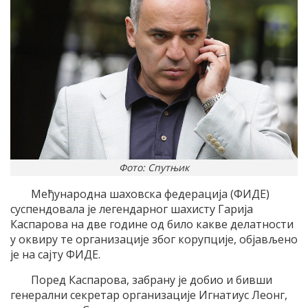
Фото: Спутњик
Међународна шаховска федерација (ФИДЕ)
суспендовала је легендарног шахисту Гарија
Каспарова на две године од било какве делатности
у оквиру те организације због корупције, објављено
је на сајту ФИДЕ.
Поред Каспарова, забрану је добио и бивши
генерални секретар организације Игнатиус Леонг,