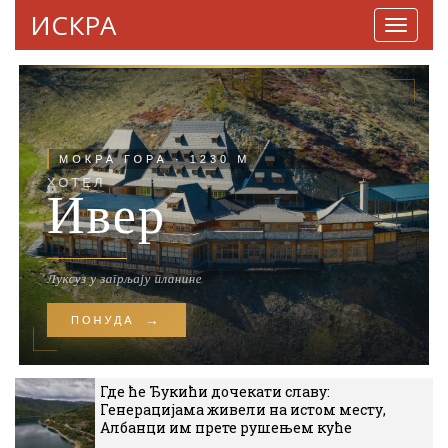
ИСКРА
Навига
Где ће Ђукићи дочекати славу:
Генерацијама живели на истом месту,
Албанци им прете рушењем куће