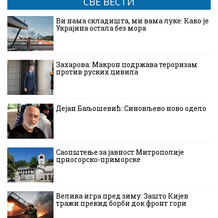
СВЕ ВЕСТИ
Ви нама складишта, ми вама луке: Како је
Украјина остала без мора
Захарова: Макрон подржава тероризам
против руских цивила
Дејан Баљошевић: Синовљево ново одело
Саопштење за јавност Митрополије
црногорско-приморске
Велика игра пред зиму: Зашто Кијев
тражи прекид борби док фронт гори