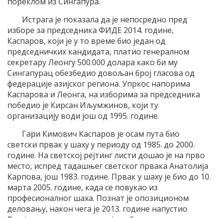
пореклом из Сингапура.
Истрага је показала да је непосредно пред
изборе за председника ФИДЕ 2014. године,
Каспаров, који је у то време био један од
председничких кандидата, платио генералном
секретару Леонгу 500.000 долара како би му
Сингапурац обезбедио довољан број гласова од
федерације азијског региона. Упркос напорима
Каспарова и Леонга, на изборима за председника
победио је Кирсан Иљумжинов, који ту
организацију води још од 1995. године.
Гари Кимович Каспаров је осам пута био
светски првак у шаху у периоду од 1985. до 2000.
године. На светској рејтинг листи дошао је на прво
место, испред тадашњег светског првака Анатолија
Карпова, још 1983. године. Првак у шаху је био до 10.
марта 2005. године, када се повукао из
професионалног шаха. Познат је опозиционом
деловању, након чега је 2013. године напустио