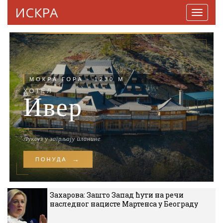
ИСКРА
Навига
Захарова: Зашто Запад ћути на речи
наследног нацисте Мартенса у Београду