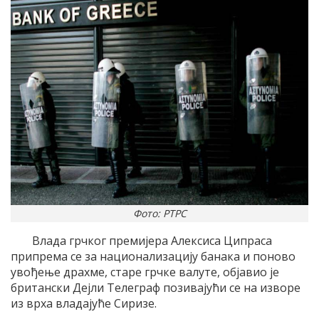
Фото: РТРС
Влада грчког премијера Алексиса Ципраса
припрема се за национализацију банака и поново
увођење драхме, старе грчке валуте, објавио је
британски Дејли Телеграф позивајући се на изворе
из врха владајуће Сиризе.