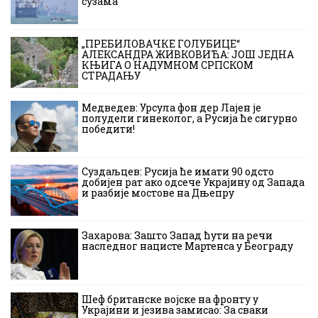
сузама
„ПРЕБИЛОВАЧКЕ ГОЛУБИЦЕ“
АЛЕКСАНДРА ЖИВКОВИЋА: ЈОШ ЈЕДНА
КЊИГА О НАДУМНОМ СРПСКОМ
СТРАДАЊУ
Медведев: Урсула фон дер Лајен је
полудели гинеколог, а Русија ће сигурно
победити!
Суздаљцев: Русија ће имати 90 одсто
добијен рат ако одсече Украјину од Запада
и разбије мостове на Дњепру
Захарова: Зашто Запад ћути на речи
наследног нацисте Мартенса у Београду
Шеф британске војске на фронту у
Украјини и језива замисао: За сваки