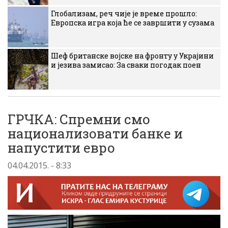
Глобализам, реч чије је време прошло:
Европска игра која ће се завршити у сузама
Шеф британске војске на фронту у Украјини
и језива замисао: За сваки погодак поен
ГРЧКА: Спремни смо
национализовати банке и
напустити евро
04.04.2015. - 8:33