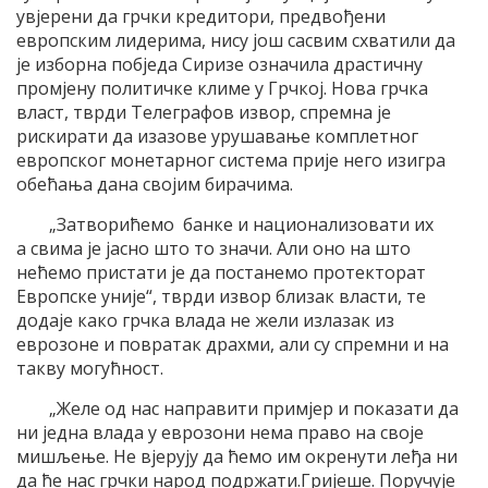
увјерени да грчки кредитори, предвођени
европским лидерима, нису још сасвим схватили да
је изборна побједа Сиризе означила драстичну
промјену политичке климе у Грчкој. Нова грчка
власт, тврди Телеграфов извор, спремна је
рискирати да изазове урушавање комплетног
европског монетарног система прије него изигра
обећања дана својим бирачима.
„Затворићемо банке и национализовати их
а свима је јасно што то значи. Али оно на што
нећемо пристати је да постанемо протекторат
Европске уније“, тврди извор близак власти, те
додаје како грчка влада не жели излазак из
еврозоне и повратак драхми, али су спремни и на
такву могућност.
„Желе од нас направити примјер и показати да
ни једна влада у еврозони нема право на своје
мишљење. Не вјерују да ћемо им окренути леђа ни
да ће нас грчки народ подржати.Гријеше. Поручује