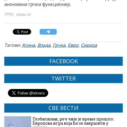
анонимни грчки функционер.
РТРС, ideks.hr
Тагови:
Атина
,
Влада
,
Грчка
,
Евро
,
Сириза
FACEBOOK
TWITTER
СВЕ ВЕСТИ
Глобализам, реч чије је време прошло:
Европска игра која ће се завршити у