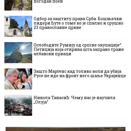
погодак поен
Одбор за заштиту права Срба: Бошњачки
лидери ћуте о томе ко је спалио и срушио
23 православне цркве
Ослободите Румију од српске окупације“:
Петиција која открива шта заправо траже
албански прваци
Зашто Мартенс кад толико воли да убија
Русе не иде на фронт него шаље Украјинце
Никола Танасић: Чему нас је научила
„Олуја“