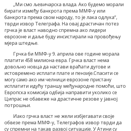
„Ми смо љевичарска влада. Ако будемо морали
бирати између банкрота према ММФ-у или
банкрота према свом народу, то је лака одлука“,
тврди извор Телеграфа. На овај драстичан потез
грчка је власт наводно спремна ако лидери
еврозоне и даље буду инсистирали на провођењу
мјера штедње.
Грчка би ММФ-у 9. априла ове године морала
платити 458 милиона евра. Грчка власт нема
довољно новца да настави враћати дугове и
истовремено исплати плате и пензије.Спасити се
могу само ако им челници еврозоне пристану
исплатити идућу траншу међународне помоћи, што
Европска комисија одбија направити уколико се
Ципрас не обавеже на драстичне резове у јавној
потрошњи.
Иако грчка власт не жели избјегавати своје
обвезе према ММФ-у, Телеграфов извор тврди да
су спремни на такав развој ситуације. У Атини су