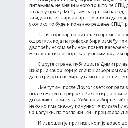
питањима, не значи много то што ће СПЦ 
за нашу цркву. Међутим, за српски народ, 
за идентитет народа врло је важно да се 
уколико то буде и коначно решење СПЦ“, р
Тај историчар на питање о промени про
од ретких која патријарха бира између три
двотрећинском већином познат васељенск
методологија избора као у неким другим 
С друге стране, публициста Димитријев
изборни сабор који је сличан изборном саб
да патријарха не бирају само епископи не
„Међутим, после Другог светског рата 
после смрти патријарха Викентија, а прил
до великог притиска Удбе на изборни сабо
неко ко има снажну комунистичку залеђину,
бањалучки, па после жички“, прецизира Ди
И извршен је притисак који је довео до