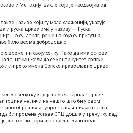
Косово и Метохију, дакле који је неодвојив од
такве називе који су мало сложенији, указује
да и руска црква има у називу — Руска
а. То су, дакле, решења која су присутна,
ње било веома добродошло.
оје време, ни своју сенку. Тако да има основа
на тај начин жели да се континуитет српске
охији преко имена Српске православне цркве
ве у тренутку кад је положај српске цркве
ак година не личи на нешто што би у овом
је многобројних и супротстављених интереса,
 да би промена устава СПЦ дошла у тренутку кад
 је, како каже, прилично дестабилизовао