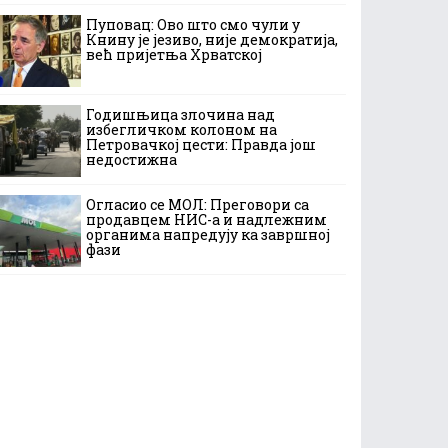
Пуповац: Ово што смо чули у
Книну је језиво, није демократија,
већ пријетња Хрватској
Годишњица злочина над
избегличком колоном на
Петровачкој цести: Правда још
недостижна
Огласио се МОЛ: Преговори са
продавцем НИС-а и надлежним
органима напредују ка завршној
фази