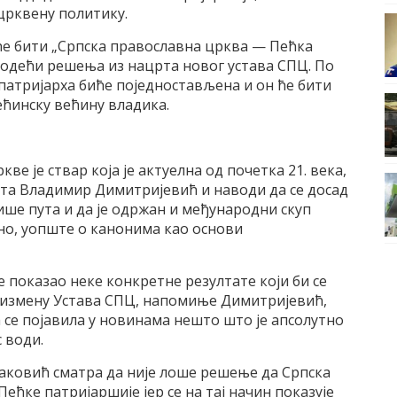
 црквену политику.
ће бити „Српска православна црква — Пећка
водећи решења из нацрта новог устава СПЦ. По
патријарха биће поједностављена и он ће бити
ећинску већину владика.
е је ствар која је актуелна од почетка 21. века,
та Владимир Димитријевић и наводи да се досад
више пута и да је одржан и међународни скуп
о, уопште о канонима као основи
 показао неке конкретне резултате који би се
а измену Устава СПЦ, напомиње Димитријевић,
ја се појавила у новинама нешто што је апсолутно
с води.
Раковић сматра да није лоше решење да Српска
ећке патријаршије јер се на тај начин показује