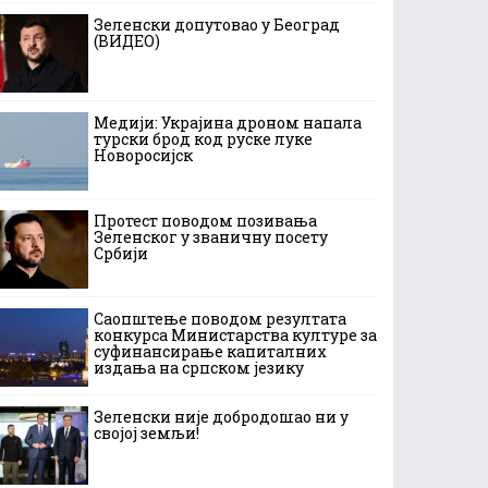
Зеленски допутовао у Београд
(ВИДЕО)
Медији: Украјина дроном напала
турски брод код руске луке
Новоросијск
Протест поводом позивања
Зеленског у званичну посету
Србији
Саопштење поводом резултата
конкурса Министарства културе за
суфинансирање капиталних
издања на српском језику
Зеленски није добродошао ни у
својој земљи!