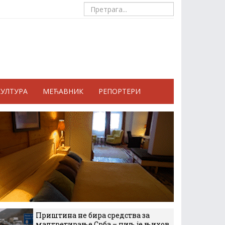
КУЛТУРА
МЕЋАВНИК
РЕПОРТЕРИ
Приштина не бира средства за
малтретирање Срба – циљ је њихов