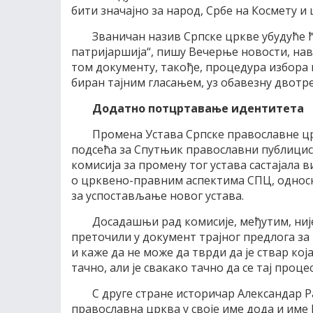
бити значајно за народ, Србе на Космету и
Званичан назив Српске цркве убудуће 
патријаршија“, пишу Вечерње новости, на
том документу, такође, процедура избора 
биран тајним гласањем, уз обавезну двотр
Додатно потцртавање идентитета
Промена Устава Српске православне цркв
подсећа за Спутњик православни публицис
комисија за промену тог устава састајала 
о црквено-правним аспектима СПЦ, односн
за успостављање новог устава.
Досадашњи рад комисије, међутим, није
преточили у документ трајног предлога з
и каже да не може да тврди да је ствар ко
тачно, али је свакако тачно да се тај проце
С друге стране историчар Александар 
православна црква у своје име дода и име П