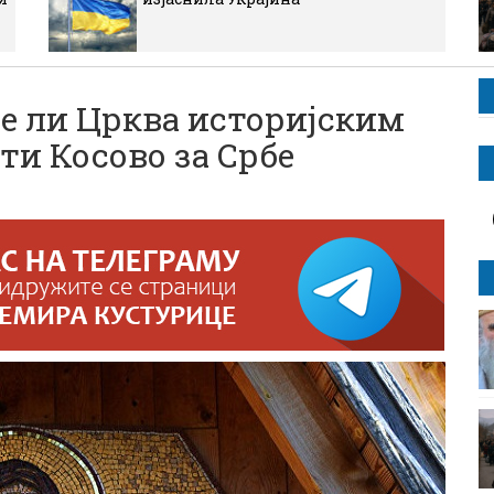
е ли Црква историјским
ти Косово за Србе