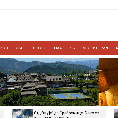
ГИОН
СВЕТ
СПОРТ
ЕКОЛОГИЈА
АНДРИЋГРАД
Од „Олује“ до Сребренице: Како се
и
изјаснила Украјина