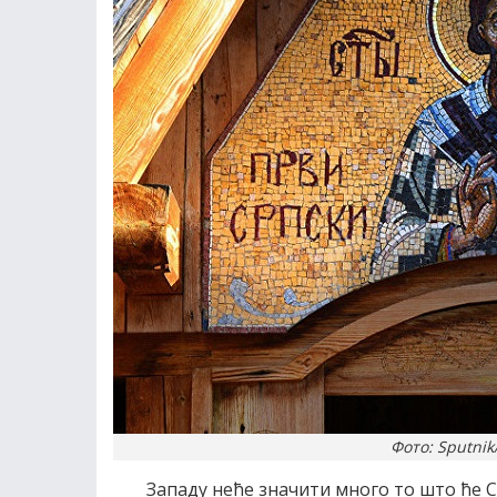
Фото: Sputni
Западу неће значити много то што ће 