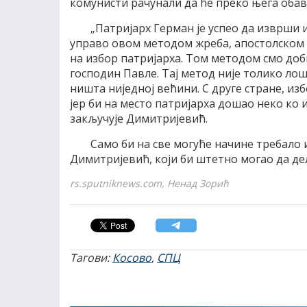
комунисти рачунали да ће преко њега обави
„Патријарх Герман је успео да изврши 
управо овом методом жреба, апостолском 
на избор патријарха. Том методом смо доби
господин Павле. Тај метод није толико лош 
ништа ниједној већини. С друге стране, и
јер би на место патријарха дошао неко ко 
закључује Димитријевић.
Само би на све могуће начине требало
Димитријевић, који би штетно могао да де
rs.sputniknews.com, Ненад Зорић
Тагови:
Косово
,
СПЦ