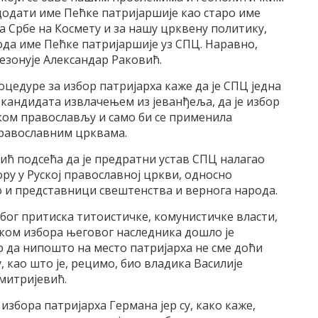
додати име Пећке патријаршије као старо име
за Србе на Космету и за нашу црквену политику,
дода име Пећке патријаршије уз СПЦ. Наравно,
езонује Александар Раковић.
цедуре за избор патријарха каже да је СПЦ једна
 кандидата извлачењем из јеванђеља, да је избор
ом православљу и само би се применила
православним црквама.
ић подсећа да је предратни устав СПЦ налагао
ору у Руској православној цркви, односно
го и представници свештенства и вернога народа.
због притиска титоистичке, комунистичке власти,
иком избора његовог наследника дошло је
р да нипошто на место патријарха не сме доћи
 као што је, рецимо, био владика Василије
митријевић.
 избора патријарха Германа јер су, како каже,