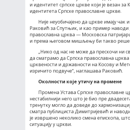
и идентитет српске цркве који је везан за 
идентитета Српске православне цркве.
Није неуобичајено да цркве имају чак и 
Раковић за Спутњик, и као пример наводи 
православна црква — Московска патријаршиј
и према његовом мишљењу би такво реше
„Нико од нас не може да прескочи ни св
да сматрамо да Српска православна црква 
црквености и државности на Косову и Мет
изричито подвуче“, наглашава Раковић.
Околности које утичу на промене
Промена Устава Српске православне црк
нестабилнији него што је био пре двадесет
тренутку могло да доведе до хармонизаци
сматра публициста Димитријевић и наводи
је извршено неколико смена епископа, што
ситуацију у цркви.