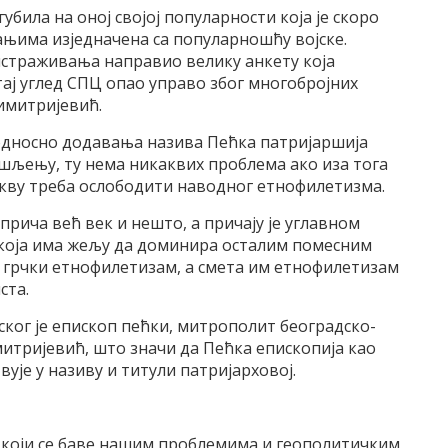
убила на оној својој популарности која је скоро
ањима изједначена са популарношћу војске.
истраживања направио велику анкету која
, тај углед СПЦ опао управо због многобројних
Димитријевић.
односно додавања назива Пећка патријаршија
љењу, ту нема никаквих проблема ако иза тога
ркву треба ослободити наводног етнофилетизма.
прича већ век и нешто, а причају је углавном
која има жељу да доминира осталим помесним
 грчки етнофилетизам, а смета им етнофилетизам
ста.
ског је епископ пећки, митрополит београдско-
митријевић, што значи да Пећка епископија као
ује у називу и титули патријарховој.
а који се баве нашим проблемима и геополитичким