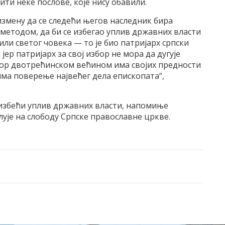
ти неке послове, које нису обавили.
измену да се следећи његов наследник бира
методом, да би се избегао уплив државних власти
ли светог човека — то је био патријарх српски
јер патријарх за свој избор не мора да дугује
збор двотрећинском већином има својих предности
има поверење највећег дела епископата“,
 избећи уплив државних власти, напомиње
лује на слободу Српске православне цркве.