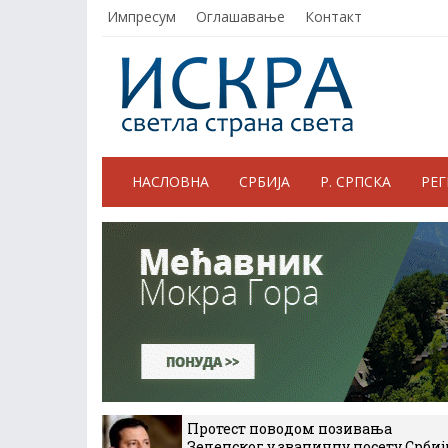
Импресум
Оглашавање
Контакт
НАСЛОВНА
СРБИЈА
Р. СРПСКА
РЕ
Протест поводом позивања
Зеленског у званичну посету Србиј