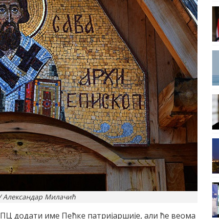
k/ Александар Милачић
СПЦ додати име Пећке патријаршије, али ће веома