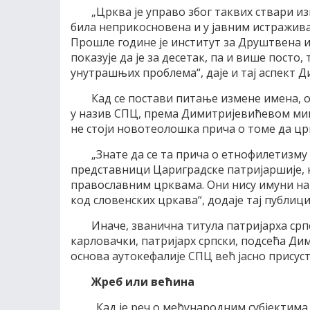
„Црква је управо због таквих ствари изг
била неприкосновена и у јавним истражив
Прошле године је институт за Друштвена 
показује да је за десетак, па и више посто
унутрашњих проблема“, даје и тај аспект 
Кад се постави питање измене имена, 
у назив СПЦ, према Димитријевићевом миш
не стоји новотеолошка прича о томе да ц
„Знате да се та прича о етнофилетизму 
представници Цариградске патријаршије, 
православним црквама. Они нису имуни на
код словенских цркава“, додаје тај публици
Иначе, званична титула патријарха срп
карловачки, патријарх српски, подсећа Ди
основа аутокефалије СПЦ већ јасно присуств
Жреб или ве
ћ
ина
„Кад је реч о међународним субјектим