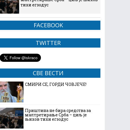
тихи егзодус
FACEBOOK
TWITTER
СВЕ ВЕСТИ
СМИРИ СЕ, ГОРДИ ЧОВЈЕЧЕ!
Приштина не бира средства за
малтретирање Срба – циљ је
њихов тихи егзодус