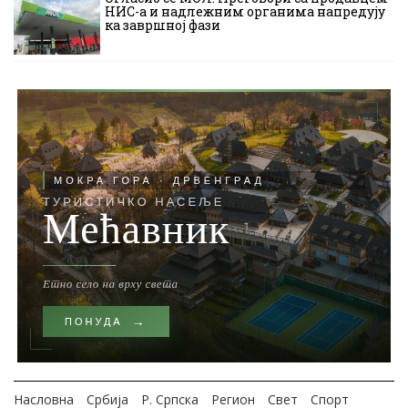
НИС-а и надлежним органима напредују
ка завршној фази
Насловна
Србија
Р. Српска
Регион
Свет
Спорт