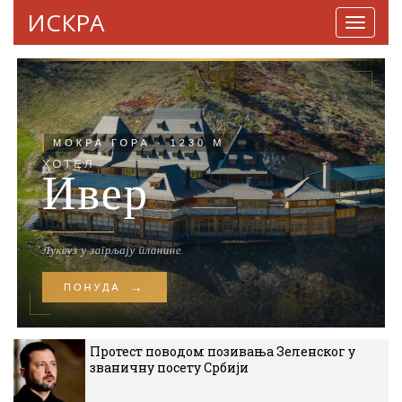
ИСКРА
Навига
Протест поводом позивања Зеленског у
званичну посету Србији