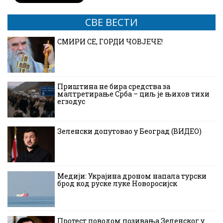
СВЕ ВЕСТИ
СМИРИ СЕ, ГОРДИ ЧОВЈЕЧЕ!
Приштина не бира средства за
малтретирање Срба – циљ је њихов тихи
егзодус
Зеленски допутовао у Београд (ВИДЕО)
Медији: Украјина дроном напала турски
брод код руске луке Новоросијск
Протест поводом позивања Зеленског у