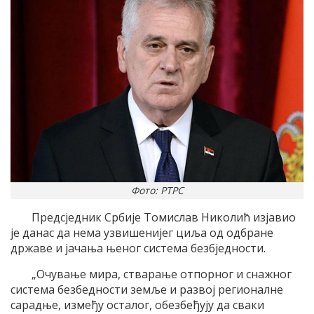
Фото: РТРС
Предсједник Србије Томислав Николић изјавио
је данас да нема узвишенијег циља од одбране
државе и јачања њеног система безбједности.
„Очување мира, стварање отпорног и снажног
система безбедности земље и развој регионалне
сарадње, између осталог, обезбеђују да сваки