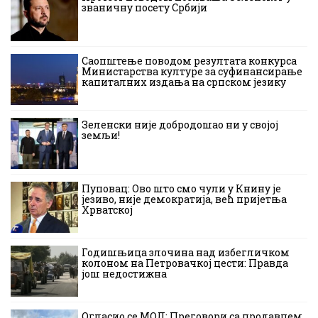
званичну посету Србији
Саопштење поводом резултата конкурса
Министарства културе за суфинансирање
капиталних издања на српском језику
Зеленски није добродошао ни у својој
земљи!
Пуповац: Ово што смо чули у Книну је
језиво, није демократија, већ пријетња
Хрватској
Годишњица злочина над избегличком
колоном на Петровачкој цести: Правда
још недостижна
Огласио се МОЛ: Преговори са продавцем