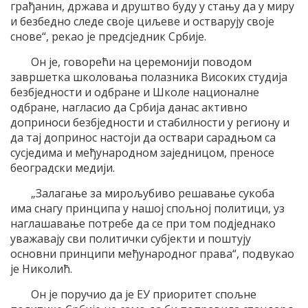
грађанин, држава и друштво буду у стању да у миру
и безбедно следе своје циљеве и остварују своје
снове“, рекао је предсједник Србије.
Он је, говорећи на церемонији поводом
завршетка школовања полазника Високих студија
безбједности и одбране и Школе националне
одбране, нагласио да Србија данас активно
доприноси безбједности и стабилности у региону и
да тај допринос настоји да оствари сарадњом са
сусједима и међународном заједницом, преносе
београдски медији.
„Залагање за мирољубиво решавање сукоба
има снагу принципа у нашој спољној политици, уз
наглашавање потребе да се при том подједнако
уважавају сви политички субјекти и поштују
основни принципи међународног права“, подвукао
је Николић.
Он је поручио да је ЕУ приоритет спољне