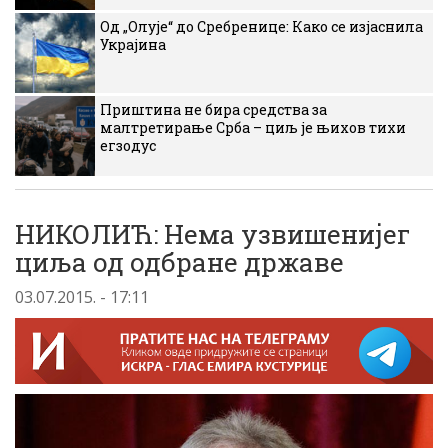
Од „Олује“ до Сребренице: Како се изјаснила
Украјина
Приштина не бира средства за
малтретирање Срба – циљ је њихов тихи
егзодус
НИКОЛИЋ: Нема узвишенијег
циља од одбране државе
03.07.2015. - 17:11