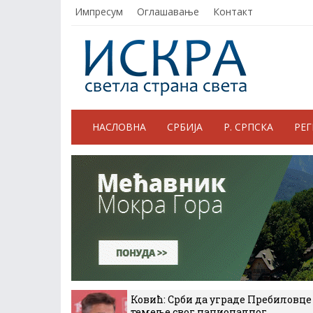
Импресум
Оглашавање
Контакт
НАСЛОВНА
СРБИЈА
Р. СРПСКА
РЕ
Ковић: Срби да уграде Пребиловце
темеље свог националног