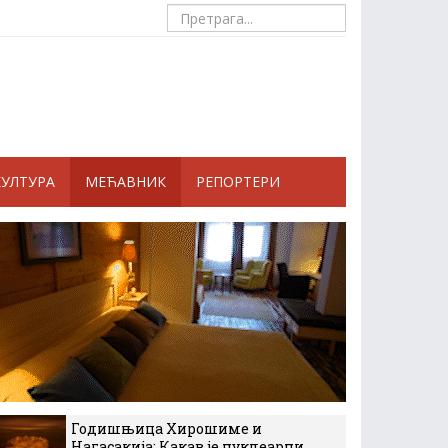
КУЛТУРА
МЕЋАВНИК
РЕПОРТЕРИ
Годишњица Хирошиме и
Нагасакија: Какав је нуклеарни