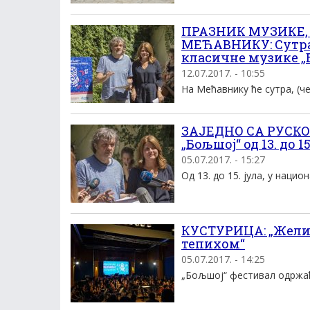
ПРАЗНИК МУЗИКЕ,
МЕЋАВНИКУ: Сутра 
класичне музике „
12.07.2017. - 10:55
На Мећавнику ће сутра, (чет
ЗАЈЕДНО СА РУСКО
„Бољшој“ од 13. до 15
05.07.2017. - 15:27
Од 13. до 15. јула, у наци
КУСТУРИЦА: „Жели
тепихом“
05.07.2017. - 14:25
„Бољшој“ фестивал одржаће 