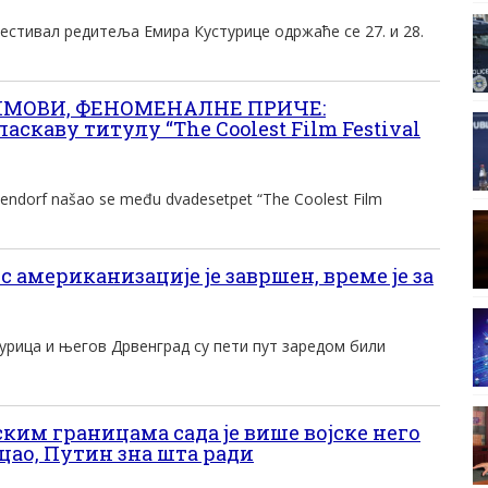
естивал редитеља Емира Кустурице одржаће се 27. и 28.
ЛМОВИ, ФЕНОМЕНАЛНЕ ПРИЧЕ:
аскаву титулу “The Coolest Film Festival
ustendorf našao se među dvadesetpet “The Coolest Film
американизације је завршен, време је за
урица и његов Дрвенград су пети пут заредом били
ким границама сада је више војске него
цао, Путин зна шта ради