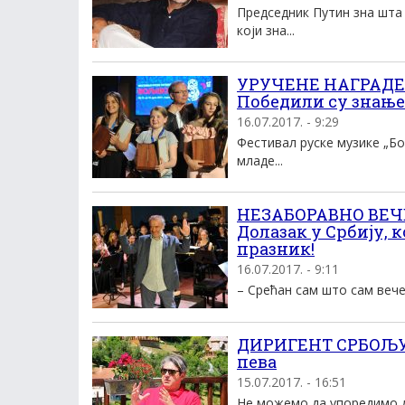
Председник Путин зна шта 
који зна...
УРУЧЕНЕ НАГРАДЕ
Победили су знање
16.07.2017. - 9:29
Фестивал руске музике „Бо
младе...
НЕЗАБОРАВНО ВЕЧ
Долазак у Србију, 
празник!
16.07.2017. - 9:11
– Срећан сам што сам вече
ДИРИГЕНТ СРБОЉУБ
пева
15.07.2017. - 16:51
Не можемо да упоредимо да