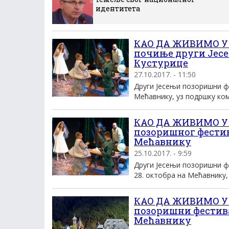
идентитета
КАО ДА ЖИВИМО У 
почиње други Јес
Кустурице
27.10.2017. - 11:50
Други Јесењи позоришни ф
Мећавнику, уз подршку комп
КАО ДА ЖИВИМО У 
позоришног фестива
Мећавнику
25.10.2017. - 9:59
Други Јесењи позоришни ф
28. октобра на Мећавнику, 
КАО ДА ЖИВИМО У
позоришни фестивал
Мећавнику