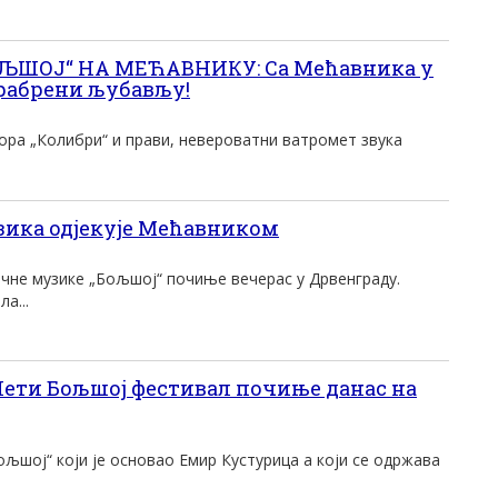
ЉШОЈ“ НА МЕЋАВНИКУ: Са Мећавника у
рабрени љубављу!
хора „Колибри“ и прави, невероватни ватромет звука
ика одјекује Мећавником
ичне музике „Бољшој“ почиње вечерас у Дрвенграду.
а...
ети Бољшој фестивал почиње данас на
љшој“ који је основао Емир Кустурица а који се одржава