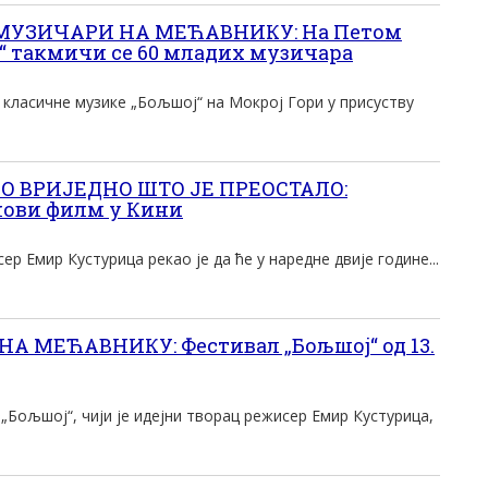
МУЗИЧАРИ НА МЕЋАВНИКУ: На Петом
“ такмичи се 60 младих музичара
 класичне музике „Бољшој“ на Мокрој Гори у присуству
О ВРИЈЕДНО ШТО ЈЕ ПРЕОСТАЛО:
нови филм у Кини
р Емир Кустурица рекао је да ће у наредне двије године...
А МЕЋАВНИКУ: Фестивал „Бољшој“ од 13.
„Бољшој“, чији је идејни творац режисер Емир Кустурица,