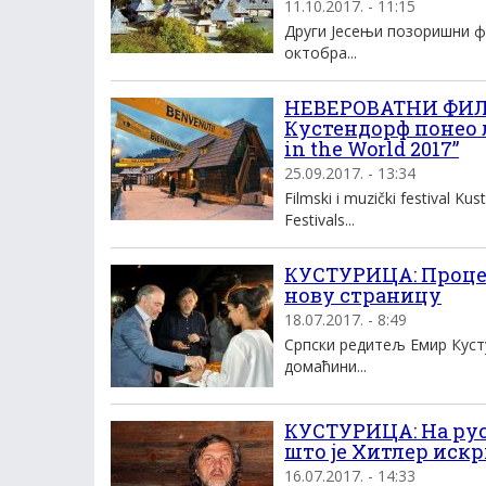
11.10.2017. - 11:15
Други Јесењи позоришни ф
октобра...
НЕВЕРОВАТНИ ФИ
Кустендорф понео л
in the World 2017”
25.09.2017. - 13:34
Filmski i muzički festival K
Festivals...
КУСТУРИЦА: Процес 
нову страницу
18.07.2017. - 8:49
Српски редитељ Емир Куст
домаћини...
КУСТУРИЦА: На рус
што је Хитлер искр
16.07.2017. - 14:33