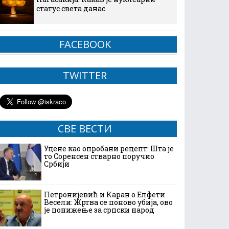
статус света данас
FACEBOOK
TWITTER
СВЕ ВЕСТИ
Уцене као опробани рецепт: Шта је
то Соренсен стварно поручио
Србији
Петронијевић и Каран о Елфети
Весели: Жртва се поново убија, ово
је понижење за српски народ