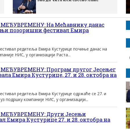
МЕЂУВРЕМЕНУ: На Мећавнику данас
ењи позоришни фестивал Емира
естивал редитеља Емира Кустурице почиње данас на
аније НИС, у организацији Раста...
МЕЂУВРЕМЕНУ: Програм другог Јесењег
ла Емира Кустурице, 27. и 28. октобра на
естивал редитеља Емира Кустурице одржаће се 27. и
уз подршку компаније НИС, у организацији...
 МЕЂУВРЕМЕНУ: Други Јесењи
 Емира Кустурице 27. и 28. октобра на