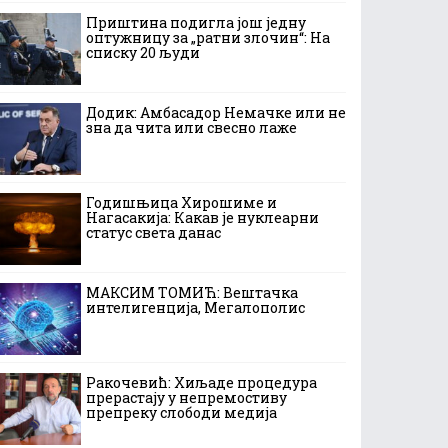
Приштина подигла још једну
оптужницу за „ратни злочин“: На
списку 20 људи
Додик: Амбасадор Немачке или не
зна да чита или свесно лаже
Годишњица Хирошиме и
Нагасакија: Какав је нуклеарни
статус света данас
МАКСИМ ТОМИЋ: Вештачка
интелигенција, Мегалополис
Ракочевић: Хиљаде процедура
прерастају у непремостиву
препреку слободи медија