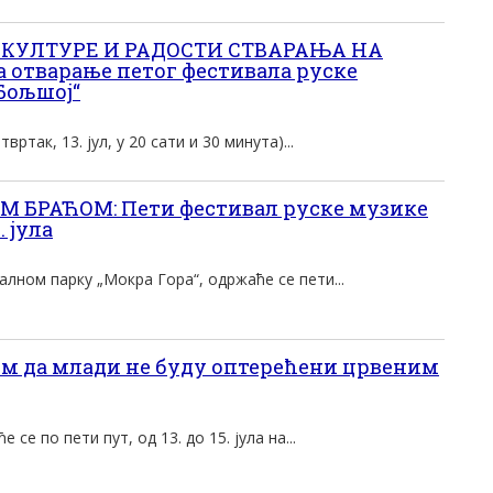
 КУЛТУРЕ И РАДОСТИ СТВАРАЊА НА
отварање петог фестивала руске
Бољшој“
вртак, 13. јул, у 20 сати и 30 минута)...
М БРАЋОМ: Пети фестивал руске музике
. јула
оналном парку „Мокра Гора“, одржаће се пети...
м да млади не буду оптерећени црвеним
се по пети пут, од 13. до 15. јула на...