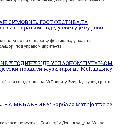
Н СИМОВИЋ, ГОСТ ФЕСТИВАЛА
 да се вратим овде, у свету је сурово
ече наступио на отварању фестивала, у пратњи
љшој“, под управом диригента...
ИНЕ У ГОДИНУ ИДЕ УЗЛАЗНОМ ПУТАЊОМ:
вјетски познати музичари на Мећавнику
ј“ који се одржава на Мећавнику Емир Кустурица рекао
НА МЕЋАВНИКУ: Борба за матрјошке се
ке класичне музике „Бољшој“ у Дрвенграду на Мокрој