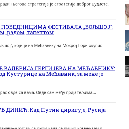
ради: његова стратегија је стратегија доброг џудисте,
 ПОБЕДНИЦИМА ФЕСТИВАЛА „БОЉШОЈ“:
м, радом, талентом
љшој“, који је на Мећавнику на Мокрој Гори окупио
Е ВАЛЕРИЈА ГЕРГИЈЕВА НА МЕЋАВНИКУ:
код Кустурице на Мећавник, за мене је
рас овде са вама. Овде сам међу пријатељима....
 ДИНИЋ: Кад Путин диригује, Русија
нашњу Русију са оном када се рушио комунизам и...