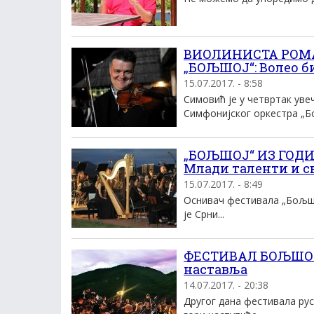
ВИОЛИНИСТА РОМА
„БОЉШОЈ“: Волео бих
15.07.2017. - 8:58
Симовић је у четвртак ув
Симфонијског оркестра „Бо
„БОЉШОЈ“ ИЗ ГОД
Млади таленти и с
15.07.2017. - 8:49
Оснивач фестивала „Бољшо
је Срни...
ФЕСТИВАЛ БОЉШОЈ 
наставља
14.07.2017. - 20:38
Другог дана фестивала рус