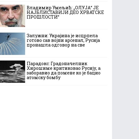
Владимир Умељић: „ОЛУЈА“ ЈЕ
НАЈБЛИСТАВИЈИ ДЕО ХРВАТСКЕ
ПРОШЛОСТИ“
Залужни: Украјина је исцрпела
готово сав војни арсенал, Русија
пронашла одговор на све
Парадокс: Градоначелник
Хирошиме критиковао Русију, а
заборавио да помене ко је бацио
атомску бомбу