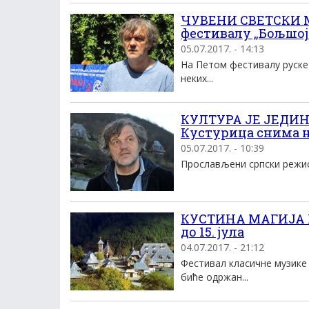
ЧУВЕНИ СВЕТСКИ 
фестивалу „Бољшој
05.07.2017. - 14:13
На Петом фестивалу руске
неких...
КУЛТУРА ЈЕ ЈЕДИН
Кустурица снима 
05.07.2017. - 10:39
Прослављени српски режисе
КУСТИНА МАГИЈА Н
до 15. јула
04.07.2017. - 21:12
Фестивал класичне музике 
биће одржан...