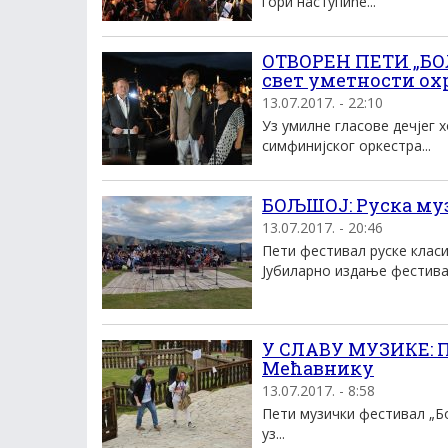
гори наступиће...
ОТВОРЕН ПЕТИ „БО
свет уметности ох
13.07.2017. - 22:10
Уз умилне гласове дечјег 
симфинијског оркестра...
БОЉШОЈ: Руска муз
13.07.2017. - 20:46
Пети фестивал руске клас
Јубиларно издање фестивал
У СЛАВУ МУЗИКЕ: П
Мећавнику
13.07.2017. - 8:58
Пети музички фестивал „Бо
уз...