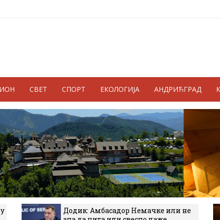
ГИОН
СВЕТ
СПОРТ
ЕКОЛОГИЈА
АНДРИЋГРАД
 у
Додик: Амбасадор Немачке или не
зна да чита или свесно лаже