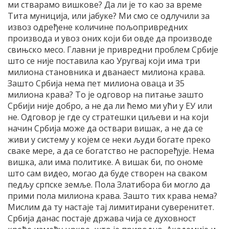
ми стварамо вишкове? Да ли је то као за време
Тита муниција, или јабуке? Ми смо се одлучили за
извоз одређене количине пољопривредних
производа и увоз оних који би овде да производе
свињско месо. Главни је привредни проблем Србије
што се није поставила као Уругвај који има три
милиона становника и дванаест милиона крава.
Зашто Србија нема пет милиона оваца и 35
милиона крава? То је одговор на питање зашто
Србији није добро, а не да ли ћемо ми ући у ЕУ или
не. Одговор је где су стратешки циљеви и на који
начин Србија може да оствари вишак, а не да се
живи у систему у којем се неки људи богате преко
сваке мере, а да се богатство не распоређује. Нема
вишка, али има политике. А вишак би, по ономе
што сам видео, могао да буде створен на сваком
педљу српске земље. Пола Златибора би могло да
прими пола милиона крава. Зашто тих крава нема?
Мислим да ту настаје тај лимитирани суверенитет.
Србија данас постаје држава чија се духовност