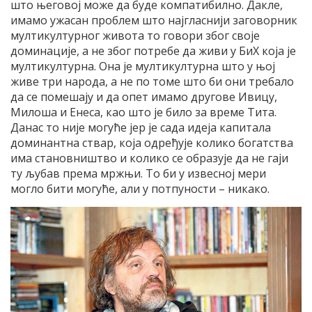
што његовој може да буде компатибилно. Дакле,
имамо ужасан проблем што најгласнији заговорник
мултикултурног живота то говори због своје
доминације, а не због потребе да живи у БиХ која је
мултикултурна. Она је мултикултурна што у њој
живе три народа, а не по томе што би они требало
да се помешају и да опет имамо другове Ивицу,
Милоша и Енеса, као што је било за време Тита.
Данас то није могуће јер је сада идеја капитала
доминантна ствар, која одређује колико богатства
има становништво и колико се образује да не гаји
ту љубав према мржњи. То би у извесној мери
могло бити могуће, али у потпуности – никако.