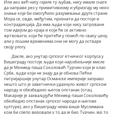
Или ако већ нису гајиле ту љубав, нису имале снаге
да направе рез у примитивизму и убризгају му неко
знање које би омогућило разумевање друге стране.
Мора се, овде, међутим, признати да постоји и
контрадикција. Да има људи који нису затровани
том идејом до краја и који ће се активно
жртвовати, који ће притећи у помоћ по сваку цену,
али у лошим временима они не могу да остваре
своју улогу.
Дакле, ако унутар српског етничког корпуса у
Вишеграду постоје људи који најозбиљније мисле
да је Мехмед-паша Соколовић Турчин који је клао
Србе, људи који не знају да је обнова Пећке
патријаршије унутар Османске империје заправо
нешто што је заветнички удахнуло живот српском
народу и обезбедило његов опстанак (отац
Макарије је захваљујући Мехмед-паши Соколовићу
обезбедио опстанак српског народа и његове
културе), ако у Вишеграду нема више Муслимана
који би слепо веровали у то да је био Турчин, јер то