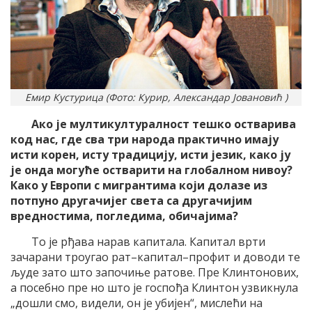
Емир Кустурица (Фото: Курир, Александар Јовановић )
Ако је мултикултуралност тешко остварива
код нас, где сва три народа практично имају
исти корен, исту традицију, исти језик, како ју
је онда могуће остварити на глобалном нивоу?
Како у Европи с мигрантима који долазе из
потпуно другачијег света са другачијим
вредностима, погледима, обичајима?
То је рђава нарав капитала. Капитал врти
зачарани троугао рат–капитал–профит и доводи те
људе зато што започиње ратове. Пре Клинтонових,
а посебно пре но што је госпођа Клинтон узвикнула
„дошли смо, видели, он је убијен“, мислећи на