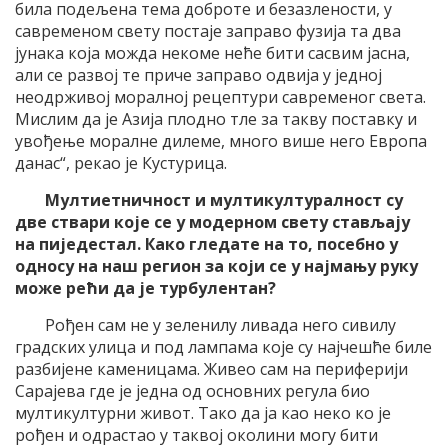
била подељена тема доброте и безазлености, у
савременом свету постаје заправо фузија та два
јунака која можда некоме неће бити сасвим јасна,
али се развој те приче заправо одвија у једној
неодрживој моралној рецептури савременог света.
Мислим да је Азија плодно тле за такву поставку и
увођење моралне дилеме, много више него Европа
данас“, рекао је Кустурица.
Мултиетничност и мултикултуралност су
две ствари које се у модерном свету стављају
на пиједестал. Како гледате на то, посебно у
односу на наш регион за који се у најмању руку
може рећи да је турбулентан?
Рођен сам не у зеленилу ливада него сивилу
градских улица и под лампама које су најчешће биле
разбијене каменицама. Живео сам на периферији
Сарајева где је једна од основних регула био
мултикултурни живот. Тако да ја као неко ко је
рођен и одрастао у таквој околини могу бити