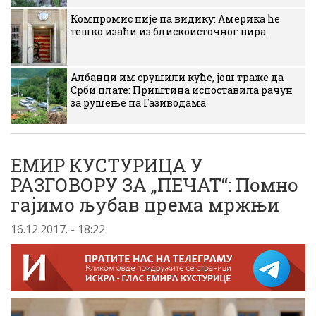
Компромис није на видику: Америка ће
тешко изаћи из блискоисточног вира
Албанци им срушили куће, још траже да
Срби плате: Приштина испоставила рачун
за рушење на Газиводама
ЕМИР КУСТУРИЦА У
РАЗГОВОРУ ЗА „ПЕЧАТ“: Помно
гајимо љубав према мржњи
16.12.2017. - 18:22