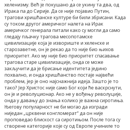
хеленизму. Већ је покушано да се укину та два, од
Ирака па до Сирије. Да се није појавио Путин,
трагови хришћанске културе би били збрисани. Када
су током другог америчког налета на Ирак
америчког генерала питали како су могли да само
гледају пљачку трагова месопотамске
цивилизације која је извориште и хеленске и
старозаветне, он је рекао да то није био њихов
приоритет. Ако му није био приоритет спасавање
трагова старе цивилизације, онда се може
закључити да је брисање идентитета једино
похвално, и онда хришћанство постаје највећи
проблем, јер је оно најснажнија идеја. Зашто је то
тако? Јер Христос није само Бог који ће васкрснути,
он је и револуционар. Ако не у вођењу револуције,
онда у давању до знања колико је важна сиротиња.
Његову популарност не би могао да изгради
ниједан „црквени конгломерат“ да он није
проповедао блискост са сиротињом. После тога су
створене категорије које су од Европе учиниле то