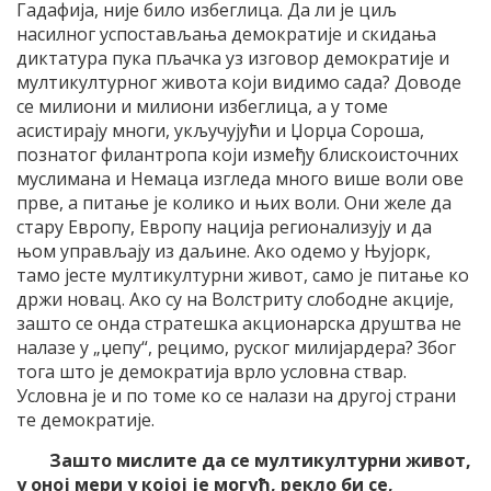
Гадафија, није било избеглица. Да ли је циљ
насилног успостављања демократије и скидања
диктатура пука пљачка уз изговор демократије и
мултикултурног живота који видимо сада? Доводе
се милиони и милиони избеглица, а у томе
асистирају многи, укључујући и Џорџа Сороша,
познатог филантропа који између блискоисточних
муслимана и Немаца изгледа много више воли ове
прве, а питање је колико и њих воли. Они желе да
стару Европу, Европу нација регионализују и да
њом управљају из даљине. Ако одемо у Њујорк,
тамо јесте мултикултурни живот, само је питање ко
држи новац. Ако су на Волстриту слободне акције,
зашто се онда стратешка акционарска друштва не
налазе у „џепу“, рецимо, руског милијардера? Због
тога што је демократија врло условна ствар.
Условна је и по томе ко се налази на другој страни
те демократије.
Зашто мислите да се мултикултурни живот,
у оној мери у којој је могућ, рекло би се,