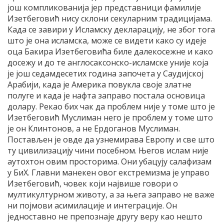
још компликованија јер представници фамилије
Изетбеговић нису склони секуларним традицијама.
Када се завири у Исламску декларацију, не због тога
што је она исламска, може се видети како су идеје
оца Бакира Изетбеговића биле далекосежне и како
досежу и до те англосаксонско-исламске уније која
је још седамдесетих година започета у Саудијској
Арабији, када је Америка повукла своје златне
полуге и када је нафта заправо постала основица
долару. Рекао бих чак да проблем није у томе што је
Изетбеговић Муслиман него је проблем у томе што
је он Клинтонов, а не Ердоганов Муслиман.
Постављен је овде да узнемирава Европу и све што
ту цивилизацију чини посебном. Његов ислам није
аутохтон овим просторима. Они убацују салафизам
у БиХ. Главни манекен овог екстремизма је управо
Изетбеговић, човек који највише говори о
мултикултурном животу, а за њега заправо не важе
ни појмови асимилације и интеграције. Он
једноставно не препознаје другу веру као нешто