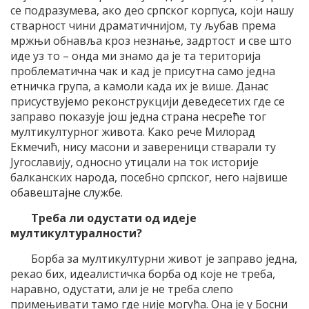
се подразумева, ако део српског корпуса, који нашу
стварност чини драматичнијом, ту љубав према
мржњи обнавља кроз незнање, задртост и све што
иде уз то – онда ми знамо да је та територија
проблематична чак и кад је присутна само једна
етничка група, а камоли када их је више. Данас
присуствујемо реконструкцији деведесетих где се
заправо показује још једна страна несреће тог
мултикултурног живота. Како рече Милорад
Екмечић, нису масони и завереници стварали ту
Југославију, односно утицали на ток историје
балканских народа, посебно српског, него највише
обавештајне службе.
Треба ли одустати од идеје
мултикултуралности?
Борба за мултикултурни живот је заправо једна,
рекао бих, идеалистичка борба од које не треба,
наравно, одустати, али је не треба слепо
примењивати тамо где није могућа. Она је у Босни