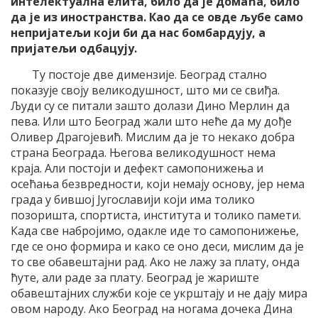
интелектуална елита, било да је домаћа, било
да је из иностранства. Као да се овде љубе само
непријатељи који би да нас бомбардују, а
пријатељи одбацују.
Ту постоје две димензије. Београд стално
показује своју великодушност, што ми се свиђа.
Људи су се питали зашто долази Дино Мерлин да
пева. Или што Београд жали што неће да му дође
Оливер Драгојевић. Мислим да је то некако добра
страна Београда. Његова великодушност нема
краја. Али постоји и дефект самопонижења и
осећања безвредности, који немају основу, јер нема
града у бившој Југославији који има толико
позоришта, спортиста, института и толико памети.
Када све набројимо, одакле иде то самопонижење,
где се оно формира и како се оно деси, мислим да је
то све обавештајни рад. Ако не лажу за плату, онда
ћуте, али раде за плату. Београд је жариште
обавештајних служби које се укрштају и не дају мира
овом народу. Ако Београд на ногама дочека Дина