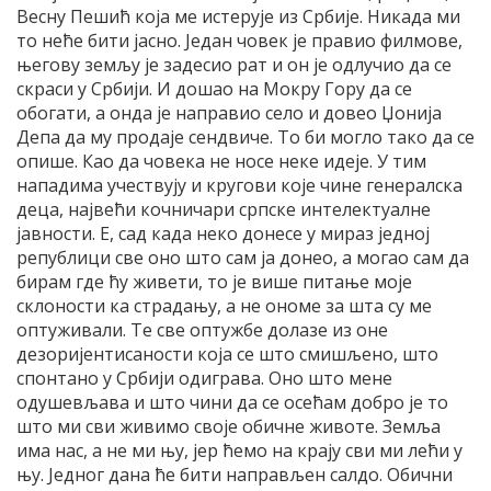
Весну Пешић која ме истерује из Србије. Никада ми
то неће бити јасно. Један човек је правио филмове,
његову земљу је задесио рат и он је одлучио да се
скраси у Србији. И дошао на Мокру Гору да се
обогати, а онда је направио село и довео Џонија
Депа да му продаје сендвиче. То би могло тако да се
опише. Као да човека не носе неке идеје. У тим
нападима учествују и кругови које чине генералска
деца, највећи кочничари српске интелектуалне
јавности. Е, сад када неко донесе у мираз једној
републици све оно што сам ја донео, а могао сам да
бирам где ћу живети, то је више питање моје
склоности ка страдању, а не ономе за шта су ме
оптуживали. Те све оптужбе долазе из оне
дезоријентисаности која се што смишљено, што
спонтано у Србији одиграва. Оно што мене
одушевљава и што чини да се осећам добро је то
што ми сви живимо своје обичне животе. Земља
има нас, а не ми њу, јер ћемо на крају сви ми лећи у
њу. Једног дана ће бити направљен салдо. Обични