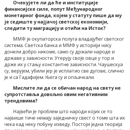
Очекујете ли да ће и институције
финансијске силе, попут Међународног
монетарног фонда, којем у статуту пише да му
је седиште у најјачој светској економији,
следити ту миграцију и отићи на Исток?
ММФ је окупаторска полуга владајућег светског
система. Светска банка и ММФ у историји нису
донели добро никоме, само су држали народе и
државе у зависности. Утерују своје овце у тор и
држе их у стању константне зависности. Чаушескуа
су, верујем, убили јер је исплатио све дугове, слично
је и са Гадафијем. Њега су и опљачкали.
Мислите ли да се обичан народ на свету не
супротставља довољно овим негативним
трендовима?
Највећи је проблем што народи којих се то
највише тиче немају заједничку свест о томе шта их
чека кад неку побуну изведу. Постоји једна теорија