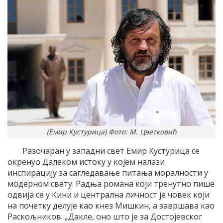
(Емир Кустурица) Фото: М. Цветковић
Разочаран у западни свет Емир Кустурица се
окренуо Далеком истоку у којем налази
инспирацију за сагледавање питања моралности у
модерном свету. Радња романа који тренутно пише
одвија се у Кини и централна личност је човек који
на почетку делује као кнез Мишкин, а завршава као
Раскољников. „Дакле, оно што је за Достојевског