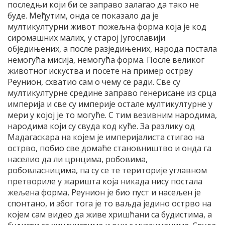
последњи који би се заправо залагао да тако не
буде. Међутим, онда се показало да је
мултикултурни живот пожељна форма која је код
сиромашних малих, у старој Југославији
обједињених, а после разједињених, народа постала
немогућа мисија, немогућа форма. После великог
животног искуства и посете на пример острву
Реунион, схватио сам о чему се ради. Све су
мултикултурне средине заправо генерисане из срца
империја и све су империје остале мултикултурне у
мери у којој је то могуће. С тим везивним народима,
народима који су свуда код куће. За разлику од
Мадагаскара на којем је империјалиста стигао на
острво, побио све домаће становништво и онда га
населио да ли црнцима, робовима,
робовласницима, па су се те територије углавном
претвориле у жаришта која никада нису постала
жељена форма, Реунион је био пуст и насељен је
спонтано, и због тога је то ваљда једино острво на
којем сам видео да живе хришћани са будистима, а