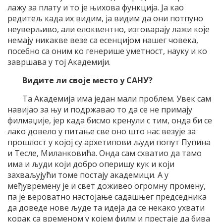
лажу за плату и то је њихова функција. Ја као
редитељ када их видим, ја видим да они потпуно
неуверљиво, али елоквентно, изговарају лажи које
немају никакве везе са есенцијом нашег човека,
посебно са оним ко генерише уметност, науку и ко
завршава у тој Академији.
Видите ли своје место у САНУ?
Та Академија има један мали проблем. Увек сам
навијао за њу и подржавао то да се не примају
филмаџије, јер када бисмо кренули с тим, онда би се
лако довело у питање све оно што нас везује за
прошлост у којој су архетипови људи попут Пупина
и Тесле, Миланковића. Онда сам схватио да тамо
има и људи који добро оперишу кук и који
захваљујући томе постају академици. А у
међувремену је и свет доживео огромну промену,
па је вероватно настојање садашњег председника
да доведе нове људе та идеја да се некако ухвати
корак са временом у којем филм и престаје да бива