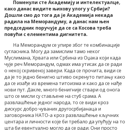
Поменули сте Академију и интелектуалце,
како данас видите њихову улогу у Србији?
Дошли смо до тога да је Академија некада
радила на Меморандуму, а данас нам њен
председник поручује да се са Косова треба
повући с елементима дигнитета.
На Меморандум се упире због те комбинације
сугласника. Могу да замислим тамо неког
Муслимана, Хрвата или Србина из Оџака који када
чује реч Меморандум, одмах има утисак да се ради
о некој скривеној завери. Када се прочита, види се
да је то једно бенигно штиво окренуто питању како
да се изађе из времена титоизма и како да се нађе
нови пут. Дакле, много бенигније ствари од онога
што се мисли су стављене на стуб срама. А
развлашћење једног народа, то се види кроз
дискурс добро чуваних другосрбијанаца и
заговорника НАТО-а кроз развлашћење кључних
центара и личности које би требало да упућују на то
шта би евентуално могло да се ради. Они просто