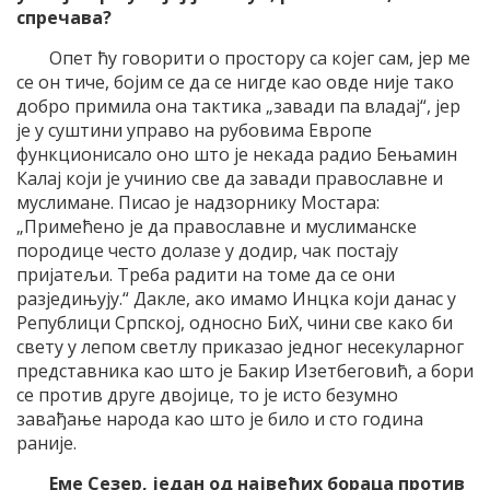
спречава?
Опет ћу говорити о простору са којег сам, јер ме
се он тиче, бојим се да се нигде као овде није тако
добро примила она тактика „завади па владај“, јер
је у суштини управо на рубовима Европе
функционисало оно што је некада радио Бењамин
Калај који је учинио све да завади православне и
муслимане. Писао је надзорнику Мостара:
„Примећено је да православне и муслиманске
породице често долазе у додир, чак постају
пријатељи. Треба радити на томе да се они
разједињују.“ Дакле, ако имамо Инцка који данас у
Републици Српској, односно БиХ, чини све како би
свету у лепом светлу приказао једног несекуларног
представника као што је Бакир Изетбеговић, а бори
се против друге двојице, то је исто безумно
завађање народа као што је било и сто година
раније.
Еме Сезер, један од највећих бораца против