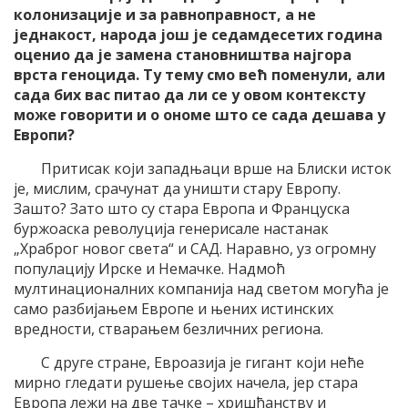
колонизације и за равноправност, а не
једнакост, народа још је седамдесетих година
оценио да је замена становништва најгора
врста геноцида. Ту тему смо већ поменули, али
сада бих вас питао да ли се у овом контексту
може говорити и о ономе што се сада дешава у
Европи?
Притисак који западњаци врше на Блиски исток
је, мислим, срачунат да уништи стару Европу.
Зашто? Зато што су стара Европа и Француска
буржоаска револуција генерисале настанак
„Храброг новог света“ и САД. Наравно, уз огромну
популацију Ирске и Немачке. Надмоћ
мултинационалних компанија над светом могућа је
само разбијањем Европе и њених истинских
вредности, стварањем безличних региона.
С друге стране, Евроазија је гигант који неће
мирно гледати рушење својих начела, јер стара
Европа лежи на две тачке – хришћанству и