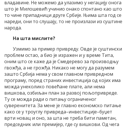
владавине. Не можемо да улазимо у негацију онога
што је Милошевић учинио онако спонтано као што
то чине припадници друге Србије. Њима шта год се
нареди, они то слушају, то не произлази из суштине
народа.
На шта мислите?
Узмимо за пример привреду. Овде је суштински
проблем остао, а био је изражен и у време Тита,
оним што се каже да је Смедерево за производњу
гвожђа, а не грожђа. Никако не могу да разумем
зашто Србија нема у свом главном привредном
програму, поред страних инвестиција од којих има
можда унеколико повећане плате, али нема
вишкова, озбиљан план за развој пољопривреде.
Ту се можда ради о питању ограниченог
суверенитета. За мене је главно економско питање
како се у троуглу привреда–инвестиције–буџет
врти новац и оно, за шта не треба бити паметан,
председник или премијер, где су вишкови. Од чега