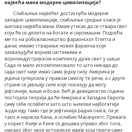
највећа мана модерне цивилизације?
Слабљење највећег достигнућа модерне
западне цивилизације, слабљење средње класе је
његова највећа мана. Имам утисак да се ствара свет
који ће се делити на богате и сиромашне. Подсећа
ме то на робовласништво фараонског Египта и
данас имамо стварање нових фараона који
захваљујући војним системима и
војноиндустријском комплексу држе свет у шаци.
Сада се мало искомпликовало то што никада до
сада свет није имао само једну силу. Америка је
једина суперсила у правом смислу те речи, а с друге
стране се јављају силе које показују да могу
јефтиније, више и боље. Већ је деведесетих година
постојала теорија да ће Америка и Западна Европа
саму себе ослабити зато што њихови најбогатији
људи иду тамо где је јефтинија радна снага, па је
тако и нарасла Кина, а ослабио Масачусетс. Превага
у корист Азије и Кине се дешава управо због тога,
никако због неке историјске идеје која прати само