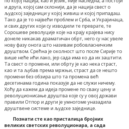
по којој нација, као и језик, није наследна, а постоји
и друга, којој сам склонији, да је нација свест о
људској заједници у којој живиш и којој припадаш.
Тако да је то највећи проблем и Срба, и Украјинаца,
и свих других који су изводили те преврате, те
Сорошеве револуције које на крају крајева нису
донеле никакав драматичан обрт, него су нас увеле
нову фазу онога што називам робовласничким
друштвом. Срећна је околност што после Сирије то
више неће ићи лако, јер сада има ко да их заштити.
Та свест о промени, или обрту је као нека страст,
као и та љубав према мржњи, страст да се нешто
промени без обзира што та промена већ
десетинама година показује да не служи ничему.
Хоћу да кажем да идеја промене по сваку цену и
револуционисање друштва које су у овој држави
правили Отпор и други је умногоме уназадила
друштвене системе и људске заједнице.
Познати сте као присталица бројних
великих светских револуционара, а сада