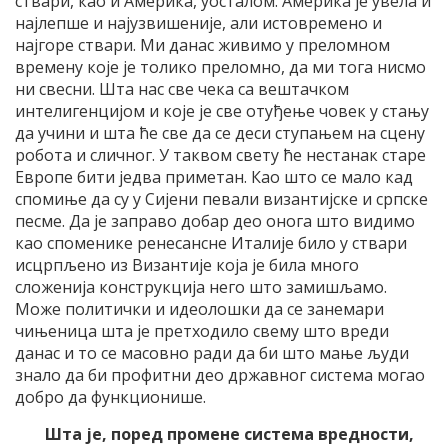
ствари, као и Америка, уосталом. Америка је увела и
најлепше и најузвишеније, али истовремено и
најгоре ствари. Ми данас живимо у преломном
времену које је толико преломно, да ми тога нисмо
ни свесни. Шта нас све чека са вештачком
интелигенцијом и које је све отуђење човек у стању
да учини и шта ће све да се деси ступањем на сцену
робота и сличног. У таквом свету ће нестанак старе
Европе бити једва приметан. Као што се мало кад
спомиње да су у Сијени певали византијске и српске
песме. Да је заправо добар део онога што видимо
као споменике ренесансне Италије било у ствари
исцрпљено из Византије која је била много
сложенија конструкција него што замишљамо.
Може политички и идеолошки да се занемари
чињеница шта је претходило свему што вреди
данас и то се масовно ради да би што мање људи
знало да би профитни део државног система могао
добро да функционише.
Шта је, поред промене система вредности,