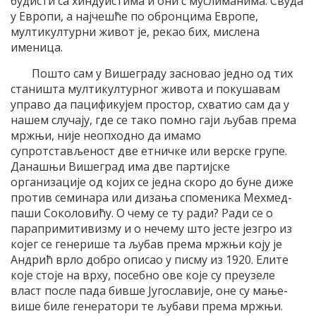
будисти са хиндуистима и они с муслиманима. Свуда
у Европи, а најчешће по обронцима Европе,
мултикултурни живот је, рекао бих, мислена
именица.
Пошто сам у Вишеграду засновао једно од тих
станишта мултикултурног живота и покушавам
управо да пацификујем простор, схватио сам да у
нашем случају, где се тако помно гаји љубав према
мржњи, није неопходно да имамо
супротстављеност две етничке или верске групе.
Данашњи Вишеград има две партијске
организације од којих се једна скоро до буне диже
против семинара или дизања споменика Мехмед-
паши Соколовићу. О чему се ту ради? Ради се о
парапримитивизму и о нечему што јесте језгро из
којег се генерише та љубав према мржњи коју је
Андрић врло добро описао у писму из 1920. Елите
које стоје на врху, посебно ове које су преузеле
власт после пада бивше Југославије, оне су мање-
више биле генератори те љубави према мржњи.