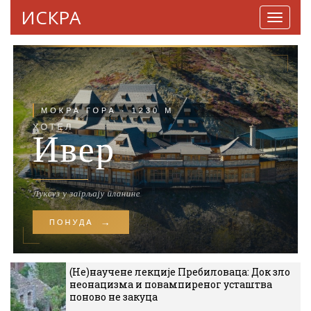
ИСКРА
Навига
(Не)научене лекције Пребиловаца: Док зло
неонацизма и повампиреног усташтва
поново не закуца