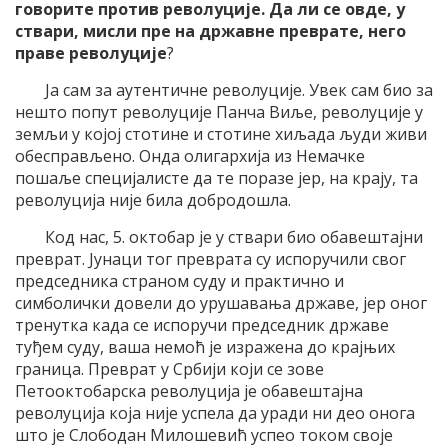
говорите против револуције. Да ли се овде, у
ствари, мисли пре на државне преврате, него
праве револуције
?
Ја сам за аутентичне револуције. Увек сам био за
нешто попут револуције Панча Виље, револуције у
земљи у којој стотине и стотине хиљада људи живи
обесправљено. Онда олигархија из Немачке
пошаље специјалисте да те поразе јер, на крају, та
револуција није била добродошла.
Код нас, 5. октобар је у ствари био обавештајни
преврат. Јунаци тог преврата су испоручили свог
председника страном суду и практично и
симболички довели до урушавања државе, јер оног
тренутка када се испоручи председник државе
туђем суду, ваша немоћ је изражена до крајњих
граница. Преврат у Србији који се зове
Петооктобарска револуција је обавештајна
револуција која није успела да уради ни део онога
што је Слободан Милошевић успео током своје