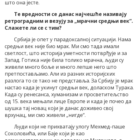
што она јесте.
Те вредности се данас најчешће називају
ретроградним и везују за „мрачни средњи век“.
Слажете ли се с тим?
Србија је опет у парадоксалној ситуацији. Нама
средњи век није био мрак. Ми смо тада имали
светлост, што историја уметности потврђује и за
Запад. Готика није била толико мрачна, људи су
живели много боље и много лепше него што
претпостављамо. Али из разних историјских
разлога то се тако не представља. За Србију је мрак
настао када је укинут средњи век, доласком Турака.
Када су ренесанса, хуманизам и просветитељство
од 15. века мењали лице Европе и када је почео да
шушка тај новац који је данас доживео свој
врхунац, ми смо живели „нигде“.
Људи који не прихватају улогу Мехмед-паше
Соколовића, или Баје који је као