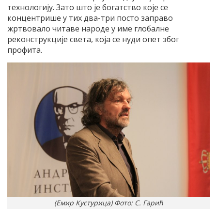
технологију. Зато што је богатство које се
концентрише у тих два-три посто заправо
жртвовало читаве народе у име глобалне
реконструкције света, која се нуди опет због
профита.
(Емир Кустурица) Фото: С. Гарић