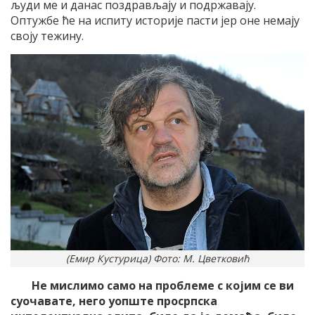
људи ме и данас поздрављају и подржавају.
Оптужбе ће на испиту историје пасти јер оне немају
своју тежину.
(Емир Кустурица) Фото: М. Цветковић
Не мислимо само на проблеме с којим се ви
суочавате, него уопште просрпска