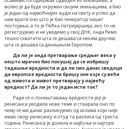
осамнаестогодишњак одведен из Милешеве, а
волео је да буде окружен својим земљацима, а био
је један од најмоћнијих људи на свету и успео да
нам врати оно што је био генератор нашег
постојања, а то је Пећка патријаршија, ако то не
региструјемо и не уведемо у свој ДНК, онда ћемо
тешко схватити шта се дешава са неким другим,
шта се дешава са данашњом Европом.
Да ли је онда претварање средњег века у
нешто мрачно био покушај да се избришу
тадашње вредности и да ли смо данас сведоци
да европске вредности бришу оне које су веће
од живота и живот претварају у највећу
вредност? Да ли је то један исти ток?
Ради се о поништавању вредности јер је
ренесанса уводила нове теме и стварала оно по
чему се ми данас разликујемо од ислама који није
имао своју ренесансу и отуд та разлика од триста
година. Ренесанса је донела и најбоље и најгоре