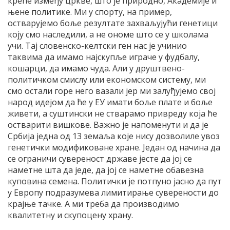
креће између цркве, што је природно, Академије и
њене политике. Ми у спорту, на пример,
остварујемо боље резултате захваљујући генетици
коју смо наследили, а не ономе што се у школама
учи. Тај словенско-келтски ген нас је учинио
таквима да имамо најскупље играче у фудбалу,
кошарци, да имамо чуда. Али у друштвено-
политичком смислу или економском систему, ми
смо остали горе него вазали јер ми залуђујемо свој
народ идејом да ће у ЕУ имати боље плате и боље
живети, а суштински не стварамо привреду која ће
остварити вишкове. Важно је напоменути и да је
Србија једна од 13 земаља које нису дозволиле увоз
генетички модификоване хране. Један од начина да
се ограничи сувереност државе јесте да јој се
наметне шта да једе, да јој се наметне обавезна
куповина семена. Политички је потпуно јасно да пут
у Европу подразумева лимитирање суверености до
крајње тачке. А ми треба да производимо
квалитетну и скупоцену храну.