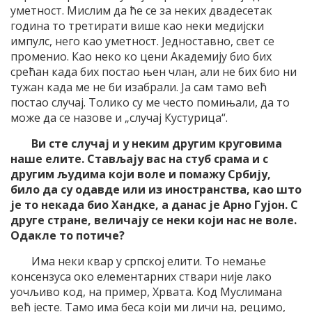
уметност. Мислим да ће се за неких двадесетак
година то третирати више као неки медијски
импулс, него као уметност. Једноставно, свет се
променио. Као неко ко цени Академију био бих
срећан када бих постао њен члан, али не бих био ни
тужан када ме не би изабрали. Ја сам тамо већ
постао случај. Толико су ме често помињали, да то
може да се назове и „случај Кустурица“.
Ви сте случај и у неким другим круговима
наше елите. Стављају вас на стуб срама и с
другим људима који воле и помажу Србију,
било да су одавде или из иностранства, као што
је то некада био Хандке, а данас је Арно Гујон. С
друге стране, величају се неки који нас не воле.
Одакле то потиче?
Има неки квар у српској елити. То немање
консензуса око елементарних ствари није лако
уочљиво код, на пример, Хрвата. Код Муслимана
већ јесте. Тамо има беса који ми личи на, рецимо,