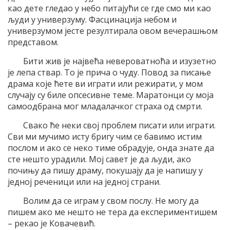
као дете гледао у небо питајући се где смо ми као
људи у универзуму. Фасцинација небом и
универзумом јесте резултирала овом вечерашњом
представом.
Бити жив је највећа невероватноћа и изузетно
је лепа ствар. То је прича о чуду. Повод за писање
драма које ћете ви играти или режирати, у мом
случају су биле опсесивне теме. Маратонци су моја
самоодбрана мог младалачког страха од смрти.
Свако ће неки свој проблем писати или играти.
Сви ми мучимо исту бригу чим се бавимо истим
послом и ако се неко тиме обрадује, онда знате да
сте нешто урадили. Мој савет је да људи, ако
почињу да пишу драму, покушају да је напишу у
једној реченици или на једној страни.
Волим да се играм у свом послу. Не могу да
пишем ако ме нешто не тера да експериментишем
– рекао је Ковачевић.