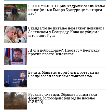
ЕКСКЛУЗИВНО Први кадрови са снимања
новог филма Емира Кустурице /четврти
део/
Скандалозно питање немачког новинара
Зеленском у Београду: Како да убијемо
што више Руса
„Ниси добродошао“: Протест у Београду
против посете Зеленског
Вулин: Мартенс мора бити протеран из
Србије због нашег самопоштовања
Руска војска гази: Објављен снимак са
фронта, ослобођено још једно насеље
(ВИДЕО)