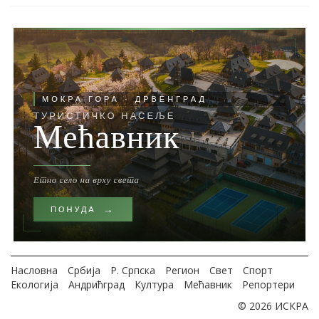
Насловна
Србија
Р. Српска
Регион
Свет
Спорт
Екологија
Андрићград
Култура
Мећавник
Репортери
© 2026 ИСКРА