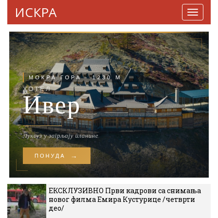
ИСКРА
Навига
ЕКСКЛУЗИВНО Први кадрови са снимања
новог филма Емира Кустурице /четврти
део/