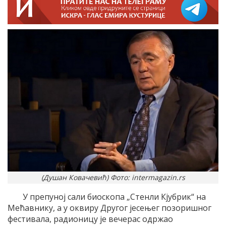
(Душан Ковачевић) Фото: intermagazin.rs
У препуној сали биоскопа „Стенли Кјубрик“ на
Мећавнику, а у оквиру Другог јесењег позоришног
фестивала, радионицу је вечерас одржао