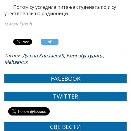
Потом су уследила питања студената који су
учествовали на радионици.
Милан Ружић
Тагови:
Душан Ковачевић
,
Емир Кустурица
,
Мећавник
FACEBOOK
TWITTER
СВЕ ВЕСТИ