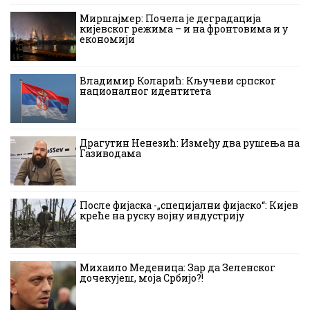
Миршајмер: Почела је деградација
кијевског режима – и на фронтовима и у
економији
Владимир Коларић: Кључеви српског
националног идентитета
Драгутин Ненезић: Између два рушења на
Газиводама
После фијаска -„специјални фијаско“: Кијев
креће на руску војну индустрију
Михаило Меденица: Зар да Зеленског
дочекујеш, моја Србијо?!