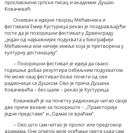
прослављени српски писац и академик Душан
Ковачевић.
Оснивач и идејни творац Мећавника и
фестивала Емир Кустурица рекао је поздрављајући
госте да је позоришни фестивал у Дрвенграду
„један од најважнијих подухвата у биографији
Мећавника или ничије земље која је претворена у
културну дестинацију“.
– Позоришни фестивал је идеја да свако
годишње добаа резултира озбиљним подухватом.
Не може овај фестивал боље почети од ове
радионице са Душком. Ово је прича Душана
Ковачевића – без шале – рекао је Кустурица.
Ковачевић је на почетку радионице читао своје
две приче везане за позориште – „Праисторија
једне представе“ и „Одмах се враћам“.
– Ово што сам читао је пролог или предговор
драмама. Оне описују моје осећање света када сам