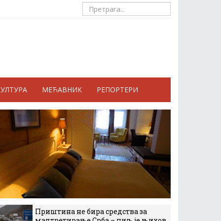
КУЛТУРА
МЕЋАВНИК
РЕПОРТЕРИ
Приштина не бира средства за
малтретирање Срба – циљ је њихов