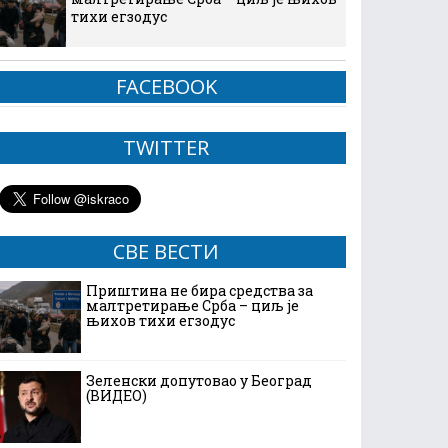
тихи егзодус
FACEBOOK
TWITTER
СВЕ ВЕСТИ
Приштина не бира средства за
малтретирање Срба – циљ је
њихов тихи егзодус
Зеленски допутовао у Београд
(ВИДЕО)