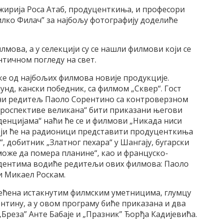
ирија Роса Атаб, продуценткиња, и професори
илко Филач” за најбољу фотографију доделиће
лмова, а у селекцији су се нашли филмови који се
нтичном погледу на свет.
е од најбољих филмова новије продукције.
нд, кански победник, са филмом „Сквер“. Гост
ени редитељ Паоло Сорентино са контроверзном
етроспективе великана“ бити приказани његови
енцијама“ наћи ће се и филмови „Никада ниси
оји ће на радионици представити продуценткиња
, добитник „Златног пехара“ у Шангају, бугарски
може да помера планине“, као и француско-
тудентима водиће редитељи ових филмова: Паоло
и Микаел Роскам.
ећена истакнутим филмским уметницима, глумцу
нтину, а у овом програму биће приказана и два
„Бреза” Анте Бабаје и „Празник” Ђорђа Кадијевића.