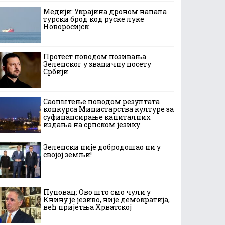
Медији: Украјина дроном напала
турски брод код руске луке
Новоросијск
Протест поводом позивања
Зеленског у званичну посету
Србији
Саопштење поводом резултата
конкурса Министарства културе за
суфинансирање капиталних
издања на српском језику
Зеленски није добродошао ни у
својој земљи!
Пуповац: Ово што смо чули у
Книну је језиво, није демократија,
већ пријетња Хрватској