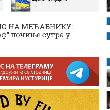
НО НА МЕЋАВНИКУ:
рф“ почиње сутра у