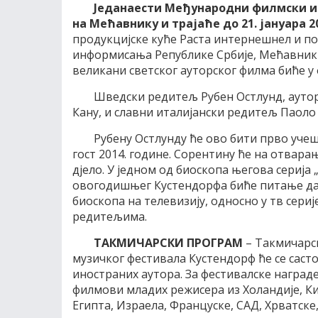
Једанаести Међународни филмски и
на Мећавнику и трајаће до 21. јануара 2
продукцијске куће Раста интернешнел и п
информисања Републике Србије, Мећавник 
великани светског ауторског филма биће у
Шведски редитељ Рубен Остлунд, аутор
Кану, и славни италијански редитељ Паоло
Рубену Остлунду ће ово бити прво учеш
гост 2014. године. Сорентину ће на отвар
дјело. У једном од биоскопа његова серија
овогодишњег Кустендорфа биће питање да л
биоскопа на телевизију, односно у тв сери
редитељима.
ТАКМИЧАРСКИ ПРОГРАМ
– Такмичарс
музичког фестивала Кустендорф ће се састо
иностраних аутора. За фестивалске награде
филмови младих режисера из Холандије, Кин
Египта, Израела, Француске, САД, Хрватске