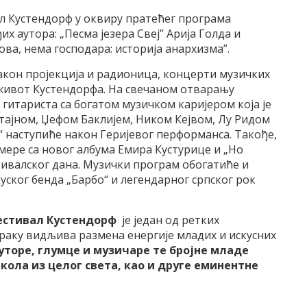
л Кустендорф у оквиру пратећег програма
 аутора: „Песма језера Свеј” Арија Голда и
а, нема господара: историја анархизма”.
акон пројекција и радионица, концерти музичких
живот Кустендорфa. На свечаном отварању
гитариста са богатом музичком каријером која је
ајном, Џефом Баклијем, Ником Кејвом, Лу Ридом
“ наступиће након Геријевог перформанса. Такође,
мере са новог албума Емира Кустурице и „Но
тивалског дана. Музички програм обогатиће и
уског бенда „Барбо“ и легендарног српског рок
естивал Кустендорф
је један од ретких
ораку видљива размена енергије младих и искусних
торе, глумце и музичаре те бројне младе
ола из целог света, као и друге еминентне