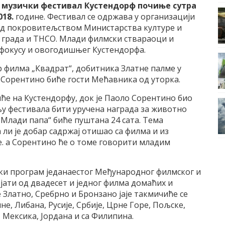
 музички фестивал Кустендорф
почиње сутра
018.
године. Фестивал се одржава у организацији
од покровитељством Министарства културе и
града и ТНСО. Млади филмски ствараоци и
 фокусу и овогодишњег Кустендорфа.
 филма „Квадрат“, добитника Златне палме у
 Сорентино биће гости Мећавника од уторка.
ће на Кустендорфу, док је Паоло Сорентино био
ању фестивала бити уручена награда за животно
 „Млади папа“ биће пуштана 24 сата. Тема
и је добар садржај отишао са филма и из
је. а Сорентино ће о томе говорити младим
ки програм једанаестог Међународног филмског и
јати од двадесет и једног филма домаћих и
 Златно, Сребрно и Бронзано јаје такмичиће се
е, Либана, Русије, Србије, Црне Горе, Пољске,
, Мексика, Јордана и са Филипина.