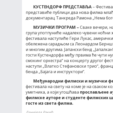
КУСТЕНДОРФ ПРЕДСТАВЉА
– Фестива
представиће публици два нова филма млађих
документарац Танкреда Рамона „Нема богов
МУЗИЧКИ ПРОГРАМ
–
Сваке вечери, н
група употпуниће надалеко чувени ноћни 
фестивала наступиће Гeри Лукас, амерички 
обележена сарадњом са Леонардом Берншт
и многим другима. Јапански бенд „Јапалкан
гости Кустендорфа међу првима ће чути ну
смокинг оркестра“ на концерту другог фес
наступи „Влатко Стефановски трио“, франц
бенда „Бајага и инструктори“.
Међународни филмски и музички ф
фестивала на свету на коме је на сваком к
уметника, а који угошћава
прослављене ау
филмске ауторе и студенте филмских шк
госте из света филма.
Данијела Ракић