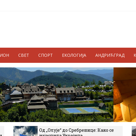
ГИОН
СВЕТ
СПОРТ
ЕКОЛОГИЈА
АНДРИЋГРАД
Од „Олује“ до Сребренице: Како се
и
изјаснила Украјина