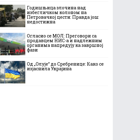
Годишњица злочина над
избегличком колоном на
Петровачкој цести: Правда још
недостижна
Огласио се МОЛ: Преговори са
продавцем НИС-а и надлежним
органима напредују ка завршној
фази
Од „Олује“ до Сребренице: Како се
изјаснила Украјина