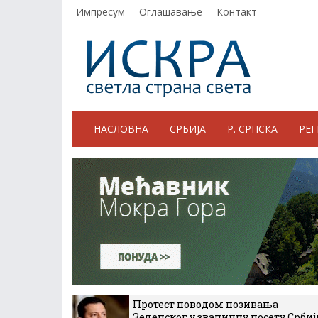
Импресум
Оглашавање
Контакт
НАСЛОВНА
СРБИЈА
Р. СРПСКА
РЕ
Протест поводом позивања
Зеленског у званичну посету Србиј