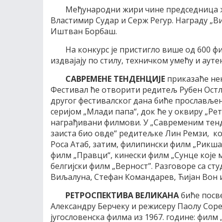
Међународни жири чине председница ж
Властимир Судар и Серж Регур. Награду „В
Иштван Борбаш.
На конкурс је пристигло више од 600 фи
издвајају по стилу, техничком умећу и ауте
САВРЕМЕНЕ ТЕНДЕНЦИЈЕ
приказаће нек
Фестивал ће отворити редитељ Рубен Остлу
другог фестивалског дана биће прослављ
серијом „Млади папа“, док ће у оквиру „Р
награђивани филмови. У „Савременим тенд
заиста био овде“ редитељке Лин Ремзи, к
Роса Атаб, затим, филипински филм „Рикша“
филм „Правци“, кинески филм „Сунце које 
белгијски филм „Верност”. Разговоре са с
Виљалуна, Стефан Командарев, Ћијан Вон 
РЕТРОСПЕКТИВА ВЕЛИКАНА
биће посв
Александру Берчеку и режисеру Паолу Соре
југословенска филма из 1967. године: филм 