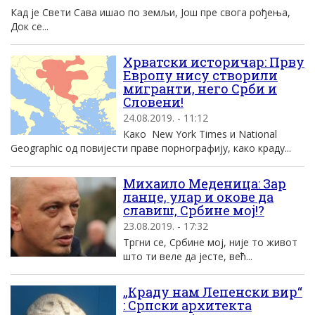
Кад је Свети Сава ишао по земљи, Још пре свога рођења,
Док се...
Хрватски историчар: Прву
Европу нису створили
мигранти, него Срби и
Словени!
24.08.2019. - 11:12
Како New York Times и National
Geographic од повијести праве порнографију, како краду...
Михаило Меденица: Зар
ланце, улар и окове да
славиш, Србине мој!?
23.08.2019. - 17:32
Тргни се, Србине мој, није то живот
што ти веле да јесте, већ...
„Краду нам Лепенски вир“
: Српски архитекта