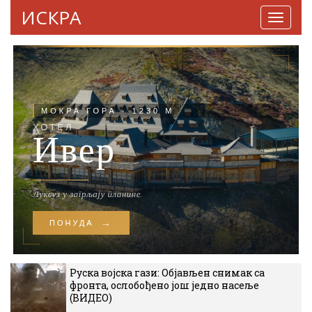
ИСКРА
Навига
Руска војска гази: Објављен снимак са
фронта, ослобођено још једно насеље
(ВИДЕО)