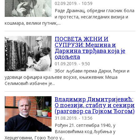
02.09.2019. - 10:59
Раде Драинац, обредни гласник бола
и протеста, несагледаних визија и
кошмара, велики путник,...
ПОСВЕТА ЖЕНИ И
СУПРУЗИ: Мешина и
Даркина тврђава која је
одољела
01.09.2019. - 9:50
Због љубави према Дарки, ћерки и
удовици официра краљеве војске, књижевник Меша
Селимовић избачен је...
Владимир Димитријевић:
О поезији, стаблу и секири
(разговор са Гојком Ђогом)
31.08.2019. - 13:56
Рођен 21. септембра 1940, у
Влаховићима код Љубиња у
Херцеговини, Гојко Ђого у...