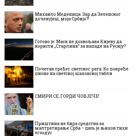
Михаило Меденица: Зар да Зеленског
дочекујеш, моја Србијо?!
Готово је: Маск не дозвољава Кијеву да
користи „Старлинк“ за нападе на Русију?
Почетак трећег светског рата: Ко покреће
пионе на светској шаховској табли
СМИРИ СЕ, ГОРДИ ЧОВЈЕЧЕ!
Приштина не бира средства за
малтретирање Срба – циљ је њихов тихи
егзодус