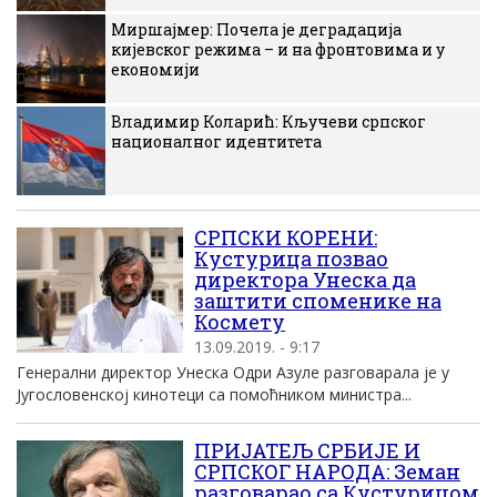
Миршајмер: Почела је деградација
кијевског режима – и на фронтовима и у
економији
Владимир Коларић: Кључеви српског
националног идентитета
СРПСКИ КОРЕНИ:
Кустурица позвао
директора Унеска да
заштити споменике на
Космету
13.09.2019. - 9:17
Генерални директор Унеска Одри Азуле разговарала је у
Југословенској кинотеци са помоћником министра...
ПРИЈАТЕЉ СРБИЈЕ И
СРПСКОГ НАРОДА: Земан
разговарао са Кустурицом