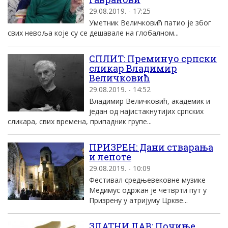
29.08.2019. - 17:25
Уметник Величковић патио је због
свих невоља које су се дешавале на глобалном...
СПЛИТ: Преминуо српски
сликар Владимир
Величковић
29.08.2019. - 14:52
Владимир Величковић, академик и
један од најистакнутијих српских
сликара, свих времена, припадник групе...
ПРИЗРЕН: Дани стварања
и лепоте
29.08.2019. - 10:09
Фестивал средњевековне музике
Медимус одржан је четврти пут у
Призрену у атријуму Цркве...
ЗЛАТНИ ЛАВ: Почиње