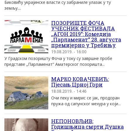
Биковићу украјинске власти су забраниле улазак у ту
земљу....
ПОЗОРИШТЕ ФОЧА
УЧЕСНИК ФЕСТИВАЛА
„АГОН 2019“: Комедија
„Парламенат“ 28. августа
премијерно у Требињу
19.08.2019. - 16:00
У Градском позоришту Фоча у току су завршне пробе
представе „Парламенат“ Аматерског позоришта...
МАРКО КОВАЧЕВИЋ:
Пјесањ Црној Гори
18.08.2019. - 14:46
Очи пеку и мирис се јак, продоран
пружа од сапунског мехура у који...
НЕПОНОВЉИВ:
Годишњица смрти Душка