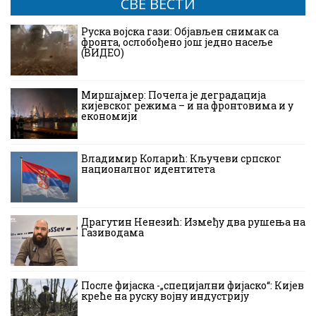
СВЕ ВЕСТИ
Руска војска гази: Објављен снимак са
фронта, ослобођено још једно насеље
(ВИДЕО)
Миршајмер: Почела је деградација
кијевског режима – и на фронтовима и у
економији
Владимир Коларић: Кључеви српског
националног идентитета
Драгутин Ненезић: Између два рушења на
Газиводама
После фијаска -„специјални фијаско“: Кијев
креће на руску војну индустрију