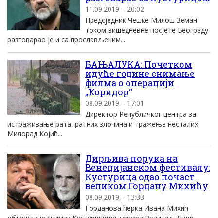
11.09.2019. - 20:02
Предсједник Чешке Милош Земан
током вишедневне посјете Београду
разговарао је и са прослављеним...
БАЊАЛУКА: Почетком
идуће године снимање
филма о операцији
„Коридор“
08.09.2019. - 17:01
Директор Републичког центра за
истраживање рата, ратних злочина и тражење несталих
Милорад Којић...
Дирљива порука на
Венецијанском фестивалу:
Кустурица одао почаст
великом Гордану Михићу
08.09.2019. - 13:33
Горданова ћерка Ивана Михић
објавила је снимак Кустуричиног говора Редитељ Емир