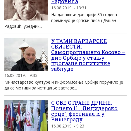
Радовића
16.08.2019. - 13:31
На данашњи дан прије 35 година
преминуо је српски писац Душан
Радовић, уредник...
У ТАМИ ВАРВАРСКЕ
СВИЈЕСТИ:
Самопроглашено Косово –
дио Србије у стању
пролазне политичке
заблуде
16.08.2019. - 9:33
Министарство културе и информисања Србије поручило је
да се мотиви за истицање заставе...
С ОБЕ СТРАНЕ ДРИНЕ:
Почело 11. „Лицидерско
срце“, фестивал и у
Вишеграду
16.08.2019. - 9:23