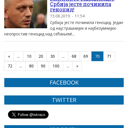
Србија јесте починила
геноцид!
15.08.2019. - 11:54
Србија јесте починила геноцид. Један
од најстрашнијих и најбезумнијих-
неопростив геноцид над сећањем!...
«
...
10
20
30
...
68
69
70
71
72
...
80
90
100
...
»
FACEBOOK
TWITTER