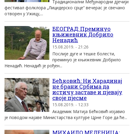
Традиционални Међународни дјечији
фестивал фолклора „Лицидерско срце“ вечерас је свечано
отворен у Ужицу,...
БЕОГРАД: Преминуо
књижевник Добрило
Ненадић
15.08.2019. - 21:26
Послије дуге и тешке болести,
преминуо је књижевник Добрило
Ненадић. Ненадић је рођен...
Бећковић: Ни Харадинај
не брани Србима да
истичу заставе и пјевају
своје пјесме
15.08.2019. - 12:33
Академик Матија Бећковић изјавио
је поводом најаве Министарства културе Црне Горе да ће...
МИХАИЛО МЕДЕНИЦА: