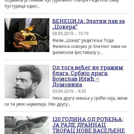
Кустурица одао...
ВЕНЕЦИЈА: Златни лав за
„Џокера“
08.09.2019. - 10:19
Филм „Џокер“ редитеља Тода
Филипса освојио је Златног лава на
филмском фестивалу у...
Од тога већег не тражим
блага, Србијо драга:
Војислав Илић –
Домовина
03.09.2019. - 9:25
Нека друга земља у срећи сија, мени
си ти увек најмилија. Нек другу...
120 ГОДИНА ОД РОЂЕЊА:
ЈА РАДЕ ДРАИНАЦ
ТВОРАЦ НОВЕ ВАСЕЉЕНЕ