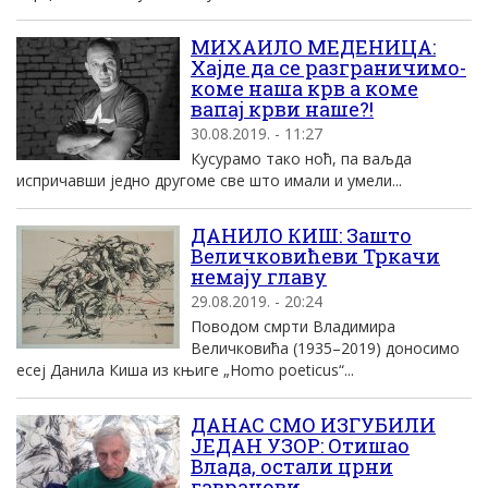
МИХАИЛО МЕДЕНИЦА:
Хајде да се разграничимо-
коме наша крв а коме
вапај крви наше?!
30.08.2019. - 11:27
Кусурамо тако ноћ, па ваљда
испричавши једно другоме све што имали и умели...
ДАНИЛО КИШ: Зашто
Величковићеви Тркачи
немају главу
29.08.2019. - 20:24
Поводом смрти Владимира
Величковића (1935–2019) доносимо
есеј Данила Киша из књиге „Homo poeticus“...
ДАНАС СМО ИЗГУБИЛИ
ЈЕДАН УЗОР: Отишао
Влада, остали црни
гавранови