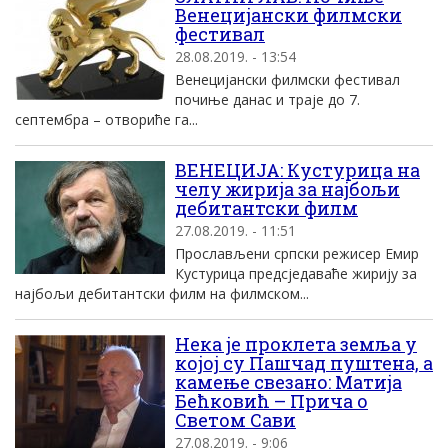
Венецијански филмски
фестивал
28.08.2019. - 13:54
Венецијански филмски фестивал
почиње данас и траје до 7.
септембра – отвориће га...
ВЕНЕЦИЈА: Кустурица на
челу жирија за најбољи
дебитантски филм
27.08.2019. - 11:51
Прослављени српски режисер Емир
Кустурица предсједаваће жирију за
најбољи дебитантски филм на филмском...
Нека је проклета земља у
којој су Пашчад пуштена, а
камење свезано: Матија
Бећковић – Прича о
Светом Сави
27.08.2019. - 9:06