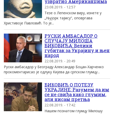
узвратио Американцима
23.08.2019. - 12:57
Тезе о Лепенском виру, изнете у
„Њујорк тајмсу“, оповргава
Христивоје Павловић. То је...
РУСКИ АМБАСАДОР О
СЛУЧАЈУ МИЛОША
БИКОВИЋА: Велики
губитак за Украјину и њен
народ
22.08.2019. - 20:49
Руски амбасадор у Београду Александар Боцан-Харченко
прокоментарисао је одлуку Кијева да српском глумцу...
БИКОВИЋ О ПОТЕЗУ
УКРАЈИНЕ: Разумем да им
се не свиђа како глумим,
али нисам претња
22.08.2019. - 17:42
Нашем познатом глумцу Милошу