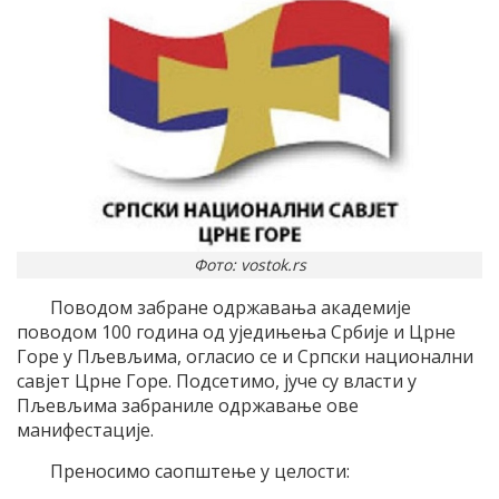
Фото: vostok.rs
Поводом забране одржавања академије
поводом 100 година од уједињења Србије и Црне
Горе у Пљевљима, огласио се и Српски национални
савјет Црне Горе. Подсетимо, јуче су власти у
Пљевљима забраниле одржавање ове
манифестације.
Преносимо саопштење у целости: