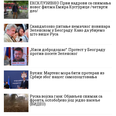
ЕКСКЛУЗИВНО Први кадрови са снимања
новог филма Емира Кустурице /четврти
део/
Скандалозно питање немачког новинара
Зеленском у Београду: Како да убијемо
што више Руса
„Ниси добродошао“: Протест у Београду
против посете Зеленског
Вулин: Мартенс мора бити протеран из
Србије због нашег самопоштовања
Руска војска гази: Објављен снимак са
фронта, ослобођено још једно насеље
(ВИДЕО)