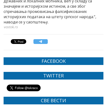
државних и локалних моћника, већ у складу са
значајем и историјском истином, а све због
спречавања промовисања фалсификованих
историјских података на штету српског народа.“,
наводи се у саопштењу.
vostok.rs
FACEBOOK
TWITTER
СВЕ ВЕСТИ