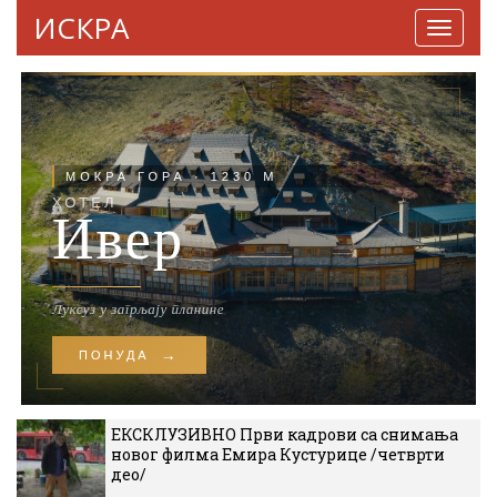
ИСКРА
Навига
ЕКСКЛУЗИВНО Први кадрови са снимања
новог филма Емира Кустурице /четврти
део/