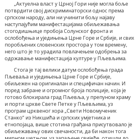
„Актуелна власт у Црној Гори није могла боље
потврдити свој дискриминаторски однос према
српском народу, али ни учинити бољу најаву
наступајућим манифестацијама обиљежавања
стогодишњице пробоја Солунског фронта и
ослобођења и уједињења Црне Горе и Србије, и свих
поробљених словенских простора у том времену,
него што је то урадила повлачењем одобрења за
одржавање манифестација културе у Пљевљима.
Стога је тај велики датум ослобођења града
Пљеваља и уједињења Црне Горе и Србије,
обиљежен на оригиналан и специфичан начин. И
поред забране и огромног броја полиције, која је
готово блокирала град Пљевља, у препуном храму
и порти цркве Свете Петке у Пљевљима, уз
програм црквеног хора „Свети Новомученик
Станко“ из Никшића и српских умјетника и
етнопојаца, више стотина грађана присутвовало је
обиљежавању ових свечаности, да би након тога
мирном шетњом, уз запаљене свијеће, отишли до