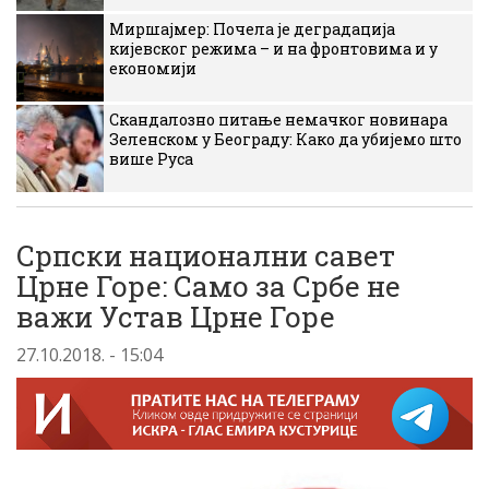
Миршајмер: Почела је деградација
кијевског режима – и на фронтовима и у
економији
Скандалозно питање немачког новинара
Зеленском у Београду: Како да убијемо што
више Руса
Српски национални савет
Црне Горе: Само за Србе не
важи Устав Црне Горе
27.10.2018. - 15:04