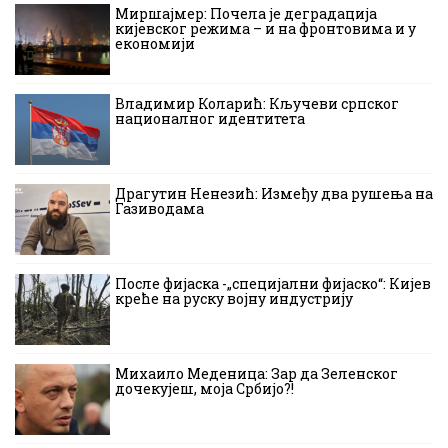
Миршајмер: Почела је деградација
кијевског режима – и на фронтовима и у
економији
Владимир Коларић: Кључеви српског
националног идентитета
Драгутин Ненезић: Између два рушења на
Газиводама
После фијаска -„специјални фијаско“: Кијев
креће на руску војну индустрију
Михаило Меденица: Зар да Зеленског
дочекујеш, моја Србијо?!