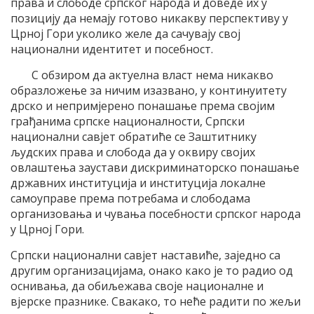
права и слободе српског народа и доведе их у
позицију да немају готово никакву перспективу у
Црној Гори уколико желе да сачувају свој
национални идентитет и посебност.
С обзиром да актуелна власт нема никакво
образложење за ничим изазвано, у континуитету
дрско и непримјерено понашање према својим
грађанима српске националности, Српски
национални савјет обратиће се Заштитнику
људских права и слобода да у оквиру својих
овлаштења заустави дискриминаторско понашање
државних институција и институција локалне
самоуправе према потребама и слободама
организовања и чувања посебности српског народа
у Црној Гори.
Српски национални савјет наставиће, заједно са
другим организацијама, онако како је то радио од
оснивања, да обиљежава своје националне и
вјерске празнике. Свакако, то неће радити по жељи