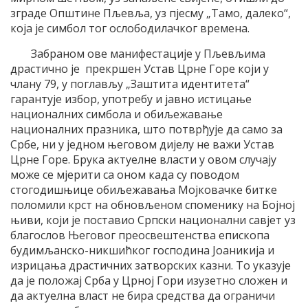
зграде Општине Пљевља, уз пјесму „Тамо, далеко“,
која је симбол тог ослободилачког времена.
Забраном ове манифестације у Пљевљима
драстично је прекршен Устав Црне Горе који у
члану 79, у поглављу „Заштита идентитета“
гарантује избор, употребу и јавно истицање
националних симбола и обиљежавање
националних празника, што потврђује да само за
Србе, ни у једном његовом дијелу не важи Устав
Црне Горе. Брука актуелне власти у овом случају
може се мјерити са оном када су поводом
стогодишњице обиљежавања Мојковачке битке
поломили крст на обновљеном споменику на Бојној
њиви, који је поставио Српски национални савјет уз
благослов Његовог преосвештенства епископа
будимљанско-никшићког господина Јоаникија и
изрицања драстичних затворских казни. То указује
да је положај Срба у Црној Гори изузетно сложен и
да актуелна власт не бира средства да ограничи