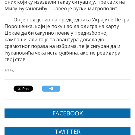
оних који су изазвали такву ситуацију, пре свих на
Милу Ђукановићу – навео је руски митрополит.
Он је подсјетио на предсједника Украјине Петра
Порошенка, који је покушао да одигра на карту
Цркве да би сакупио поене у предизборној
кампањи, али га је та авантура довела до
срамотног пораза на избрима, те је сигуран да и
Ђукановића чека иста судбина, ако не ревидира
свој став.
РТРС
FACEBOOK
TWITTER