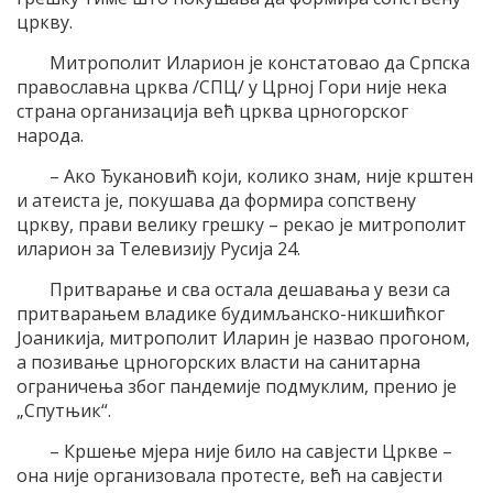
цркву.
Митрополит Иларион је констатовао да Српска
православна црква /СПЦ/ у Црној Гори није нека
страна организација већ црква црногорског
народа.
– Ако Ђукановић који, колико знам, није крштен
и атеиста је, покушава да формира сопствену
цркву, прави велику грешку – рекао је митрополит
иларион за Телевизију Русија 24.
Притварање и сва остала дешавања у вези са
притварањем владике будимљанско-никшићког
Јоаникија, митрополит Иларин је назвао прогоном,
а позивање црногорских власти на санитарна
ограничења због пандемије подмуклим, пренио је
„Спутњик“.
– Кршење мјера није било на савјести Цркве –
она није организовала протесте, већ на савјести