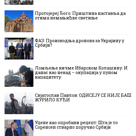
Протојереј Ђого: Приштина наставља да
отима немањићке светиње
ФАЗ: Производња дронова за Украјину у
Србији?
Ломљење кичме Ибарском Колашину: И
данас као некад – окупација у пуном
капацитету
Свјатослав Павлов: ОДИСЕЈУ СЕ НИЈЕ БАШ
ЖУРИЛО КУЋИ
Уцене као опробани рецепт: Шта је то
Соренсен стварно поручио Србији