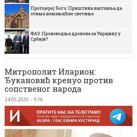
Протојереј Ђого: Приштина наставља да
отима немањићке светиње
ФАЗ: Производња дронова за Украјину у
Србији?
Митрополит Иларион:
Ђукановић кренуо против
сопственог народа
24.05.2020. - 9:16