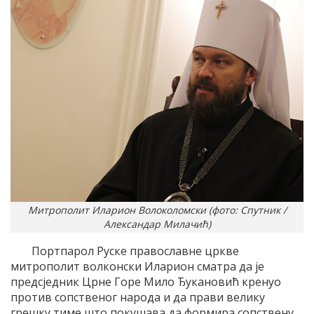
Митрополит Иларион Волоколомски (фото: Спутник /
Александар Милачић)
Портпарол Руске православне цркве
митрополит волконски Иларион сматра да је
предсједник Црне Горе Мило Ђукановић кренуо
против сопственог народа и да прави велику
грешку тиме што покушава да формира сопствену