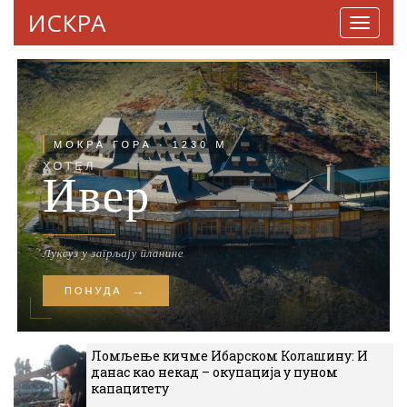
ИСКРА
Навига
Ломљење кичме Ибарском Колашину: И
данас као некад – окупација у пуном
капацитету