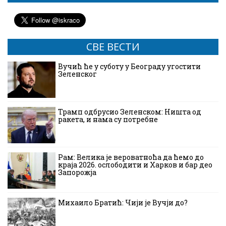
СВЕ ВЕСТИ
Вучић ће у суботу у Београду угостити
Зеленског
Трамп одбрусио Зеленском: Ништа од
ракета, и нама су потребне
Рам: Велика је вероватноћа да ћемо до
краја 2026. ослободити и Харков и бар део
Запорожја
Михаило Братић: Чији је Вучји до?