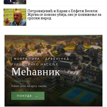
Петронијевић и Каран о Елфети Весели:
Жртва се поново убија, ово је понижење за
српски народ