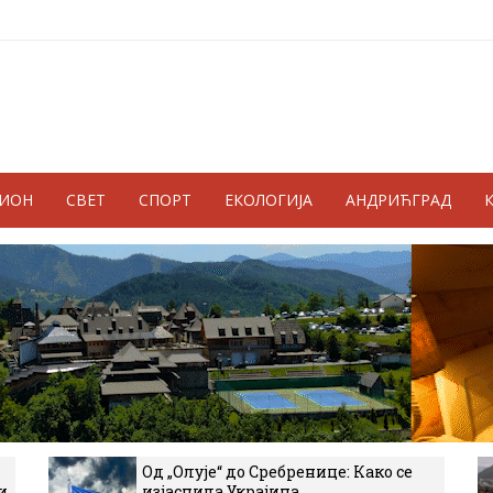
ГИОН
СВЕТ
СПОРТ
ЕКОЛОГИЈА
АНДРИЋГРАД
Од „Олује“ до Сребренице: Како се
и
изјаснила Украјина