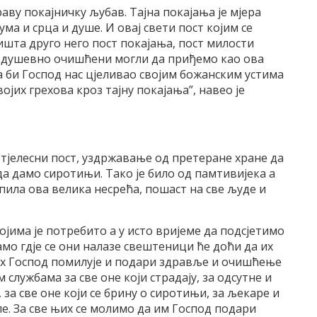
раву покајничку љубав. Тајна покајања је мјера
ма и срца и душе. И овај свети пост којим се
шта друго него пост покајања, пост милости
би душевно очишћени могли да приђемо као ова
а би Господ нас цјеливао својим божанским устима
јих грехова кроз тајну покајања”, навео је
и тјелесни пост, уздржавање од претеране хране да
да дамо сиротињи. Тако је било од памтивијека а
упила ова велика несрећа, пошаст на све људе и
којима је потребито а у исто вријеме да подсјетимо
амо гдје се они налазе свештеници ће доћи да их
их Господ помилује и подари здравље и очишћење
 службама за све оне који страдају, за одсутне и
, за све оне који се брину о сиротињи, за љекаре и
е. За све њих се молимо да им Господ подари