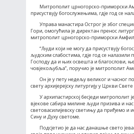
Митрополит црногорско-приморски Амф
присуствују богослужењима, гдје год се на
Управа манастира Острог је због специф
Гори, омогућила је директан пренос литурги
митрополит црногорско-приморски Амфило
“Људи који не могу да присуствују бого
људским слабостима, гдје год се налазили 
Господу да и њих освешта и благослови, ње
човјекољубља”, поручио је митрополит Ам
Он је у пету недељу великог и часног п
свету архијерејску литургију у Цркви Свет
У архипастирској бесједи митрополит је
вјекове сабира милине људи призива и нас
световасилијевску светињу да приђемо и ис
Сину и Духу светоме.
Подсјетио је да нас данашње свето јев