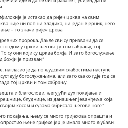
овјечији иде и да ће бити разапет, убијен, да ће
и.
лохије је истакао да ријеч црква на свим
ва није ни поп ни владика, ни један вјерник, него
ање – то значи ријеч црква.
д древних пророка. Дакле сви су призвани да се
Господом у цркви његовој у том сабрању, тој
 То су они који су црква божја. И зато богослужење
 божји је призван.”
е, нагласио је да по људским слабостима наступе
уствују богослужењима, али зато свако гдје год се
ипада тој цркви и том сабрању:
вешта и благослови, његујући дух покајања и
грешнице, блуднице, из данашњег Јеванђеља која
 својом косом и сузама обрисала његове ноге.”
ного покајања, њему се много гријехова опрашта и
 опростио њене гријехе јер је имала много љубави: