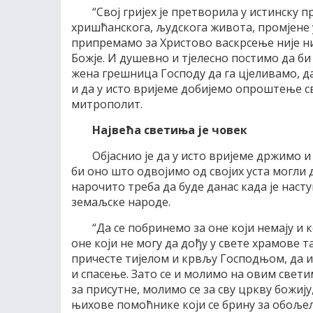
“Свој гријех је претворила у истинску п
хришћанскога, људскога живота, промјене у
припремамо за Христово васкрсење није ни
Божје. И душевно и тјелесно постимо да 
жена грешница Господу да га цјеливамо, д
и да у исто вријеме добијемо опроштење сво
митрополит.
Највећа светиња је човек
Објаснио је да у исто вријеме држимо 
би оно што одвојимо од својих уста могли 
нарочито треба да буде данас када је наст
земаљске народе.
“Да се побринемо за оне који немају и 
оне који не могу да дођу у свете храмове т
причесте тијелом и крвљу Господњом, да 
и спасење. Зато се и молимо на овим светим
за присутне, молимо се за сву цркву божију
њихове помоћнике који се брину за обољел