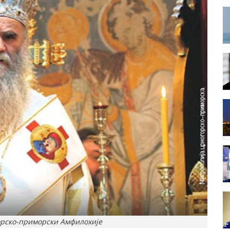
рско-приморски Амфилохије