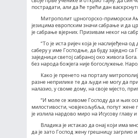
своје прве ученике и открио тајну: да син ч
пострадати, али да ће трећи дан васкрснут
Митрополит црногорско-приморски Амфи
језицима европским значи сабрање и да црк
је сабрање вјерних. Призивам неког на сабр
“То је иста ријеч која је наслијеђена о
саберу у име Господње, да буду заједно са 
заједници светој сабраној око живога Бога.
без народа божјега није богослужење. Народ
Како је пренето на порталу митрополиј
разне неприлике те да људи не могу да прис
налазио, у своме дому, на своје мјесто, пр
“И моле се живоме Господу да и њих ос
милостивости, човјекољубља, попут жене 
је излила нардово миро на Исусову главу и
Владика је истакао да онај који има м
да је зато Господ жену грешницу загрлио и