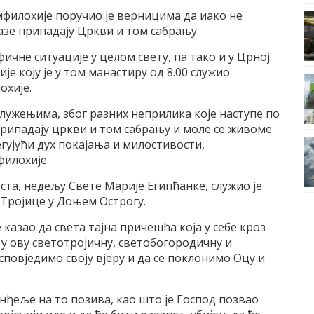
илохије поручио је верницима да иако не
лазе припадају Цркви и том сабрању.
ичне ситуације у целом свету, па тако и у Црној
је коју је у том манастиру од 8.00 служио
хије.
служењима, због разних неприлика које наступе по
припадају цркви и том сабрању и моле се живоме
гујући дух покајања и милостивости,
филохије.
оста, недељу Свете Марије Египћанке, служио је
е Тројице у Доњем Острогу.
 казао да света тајна причешћа која у себе кроз
 у ову светотројичну, светобогородичну и
повједимо своју вјеру и да се поклонимо Оцу и
анђеље на то позива, као што је Господ позвао