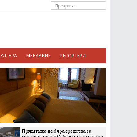
КУЛТУРА
МЕЋАВНИК
РЕПОРТЕРИ
Приштина не бира средства за
малтретирање Срба – циљ је њихов