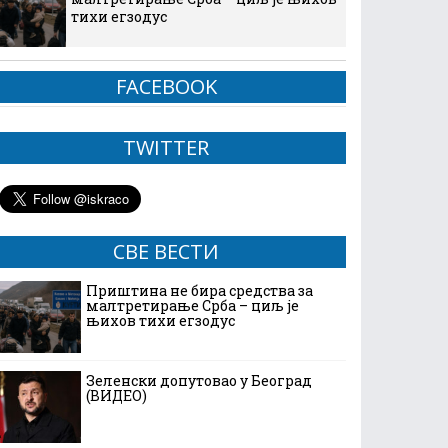
тихи егзодус
FACEBOOK
TWITTER
СВЕ ВЕСТИ
Приштина не бира средства за
малтретирање Срба – циљ је
њихов тихи егзодус
Зеленски допутовао у Београд
(ВИДЕО)