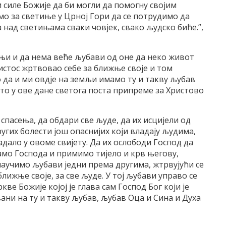
 силе Божије да би могли да помогну својим
мо за светиње у Црној Гори да се потрудимо да
 над светињама сваки човјек, свако људско биће.”,
ижњи и да нема веће љубави од оне да неко живот
ристос жртвовао себе за ближње своје и том
 да и ми овдје на земљи имамо ту и такву љубав
то у ове дане светога поста припреме за Христово
спасења, да обдари све људе, да их исцијели од
других болести још опаснијих који владају људима,
адало у овоме свијету. Да их ослободи Господ да
амо Господа и примимо тијело и крв његову,
 научимо љубави једни према другима, жтрвујући се
 ближње своје, за све људе. У тој љубави управо се
е Божије којој је глава сам Господ Бог који је
ани на ту и такву љубав, љубав Оца и Сина и Духа