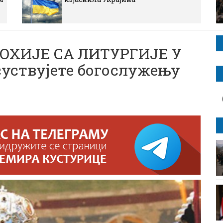
ХИЈЕ СА ЛИТУРГИЈЕ У
суствујете богослужењу