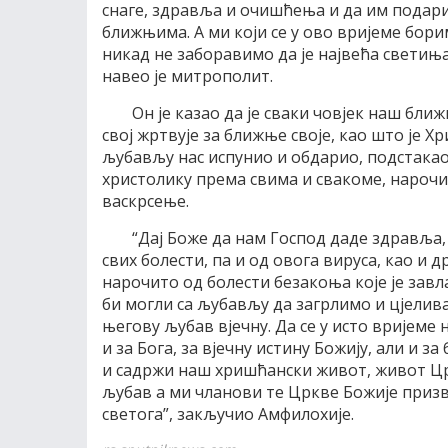
снаге, здравља и очишћења и да им подари
ближњима. А ми који се у ово вријеме бори
никад не заборавимо да је највећа светиња
навео је митрополит.
Он је казао да је сваки човјек наш бл
свој жртвује за ближње своје, као што је Х
љубављу нас испунио и обдарио, подстакао
христолику према свима и свакоме, нарочи
васкрсење.
“Дај Боже да нам Господ даде здравља, 
свих болести, па и од овога вируса, као и 
нарочито од болести безакоња које је завл
би могли са љубављу да загрлимо и цјелив
његову љубав вјечну. Да се у исто вријеме
и за Бога, за вјечну истину Божију, али и за
и садржи наш хришћански живот, живот Цркв
љубав а ми чланови те Цркве Божије призв
светога”, закључио Амфилохије.