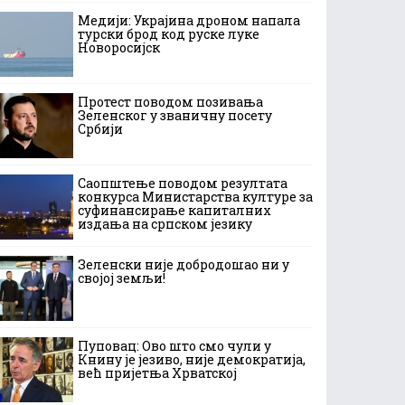
Медији: Украјина дроном напала
турски брод код руске луке
Новоросијск
Протест поводом позивања
Зеленског у званичну посету
Србији
Саопштење поводом резултата
конкурса Министарства културе за
суфинансирање капиталних
издања на српском језику
Зеленски није добродошао ни у
својој земљи!
Пуповац: Ово што смо чули у
Книну је језиво, није демократија,
већ пријетња Хрватској