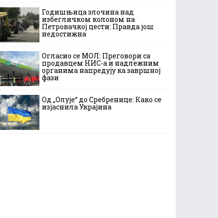
Годишњица злочина над
избегличком колоном на
Петровачкој цести: Правда још
недостижна
Огласио се МОЛ: Преговори са
продавцем НИС-а и надлежним
органима напредују ка завршној
фази
Од „Олује“ до Сребренице: Како се
изјаснила Украјина