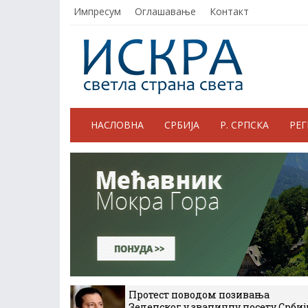
Импресум
Оглашавање
Контакт
НАСЛОВНА
СРБИЈА
Р. СРПСКА
РЕ
Протест поводом позивања
Зеленског у званичну посету Србиј