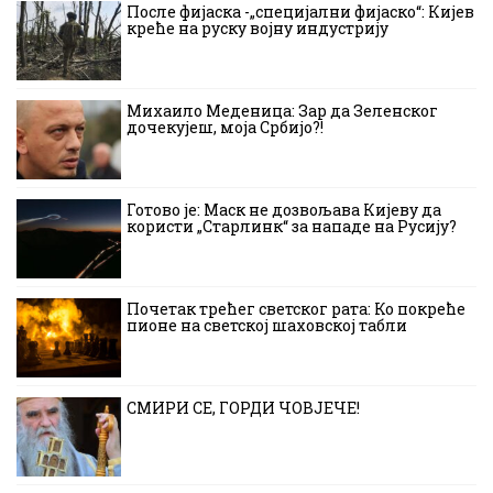
После фијаска -„специјални фијаско“: Кијев
креће на руску војну индустрију
Михаило Меденица: Зар да Зеленског
дочекујеш, моја Србијо?!
Готово је: Маск не дозвољава Кијеву да
користи „Старлинк“ за нападе на Русију?
Почетак трећег светског рата: Ко покреће
пионе на светској шаховској табли
СМИРИ СЕ, ГОРДИ ЧОВЈЕЧЕ!