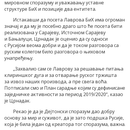
мировном споразуму и уважавању уставне
структуре БиХ и позиције два ентитета.
Истакавши да посета Лаврова БиХ има огроман
значај и да му је посебно драго што ће посета бити
реализована у Сарајеву, Источном Сарајеву
и Бањалуци, Црнадак је оценио да су односи
с Русијом веома добри и да је током разговора са
руским колегом било разговора о њиховом
унапређењу.
„Захвалио сам се Лаврову за решавање питања
клириншког дуга и за отварање руског тржишта
за извоз наших производа, а пре свега воћа.
Потписали смо и План сарадње којим су дефинисане
заједничке активности за период 2019/2020“, казао
је Црнадак.
Рекао је да је Дејтонски споразум дао добру
основу за мир и суживот, да је зато подршка Русије,
која је била један од креатора тог споразума, важна.