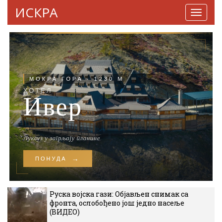
ИСКРА
Навига
Руска војска гази: Објављен снимак са
фронта, ослобођено још једно насеље
(ВИДЕО)