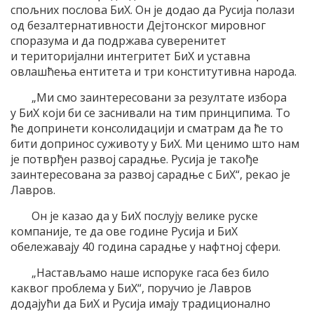
спољних послова БиХ. Он је додао да Русија полази
од безалтернативности Дејтонског мировног
споразума и да подржава суверенитет
и територијални интегритет БиХ и уставна
овлашћења ентитета и три конститутивна народа.
„Ми смо заинтересовани за резултате избора
у БиХ који би се заснивали на тим принципима. То
ће допринети консолидацији и сматрам да ће то
бити допринос суживоту у БиХ. Ми ценимо што нам
је потврђен развој сарадње. Русија је такође
заинтересована за развој сарадње с БиХ“, рекао је
Лавров.
Он је казао да у БиХ послују велике руске
компаније, те да ове године Русија и БиХ
обележавају 40 година сарадње у нафтној сфери.
„Настављамо наше испоруке гаса без било
каквог проблема у БиХ“, поручио је Лавров
додајући да БиХ и Русија имају традиционално