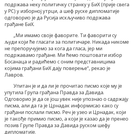
подржава неку политичку странку у БиХ (прије свега
у РС) у изборној утрци, а шеф руске дипломатије
одговорио је да Русија искључиво подржава
грађане БиХ.
„Ми имамо своје фаворите. Ти фаворити су
људи који ће гласати за политичаре. Никада никоме
не препоручујемо за кога да гласа, јер ми
подржавамо грађане. Ми ћемо поштовати избор
Босанаца и радићемо с оним представницима
којима грађани БиХ дају поверење“, рекао је
Лавров.
Упитан је и да ли је прочитао писмо које му је
упутила Група грађана Правда за Давида.
Одговорио је да се још увек није упознао о садржају
писма, али да га је Црнадак информисао како су
грађани послали писмо. Реч је узео и Црнадак, који
је такође примио писмо, а који је казао да је пренео
позив Групе Правда за Давида руском шефу
дипломатије.