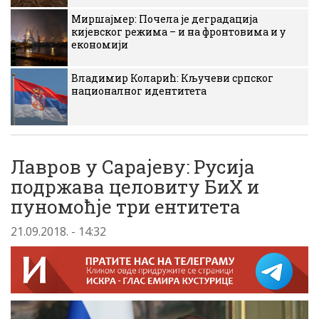
Миршајмер: Почела је деградација
кијевског режима – и на фронтовима и у
економији
Владимир Коларић: Кључеви српског
националног идентитета
Лавров у Сарајеву: Русија
подржава целовиту БиХ и
пуномоћје три ентитета
21.09.2018. - 14:32