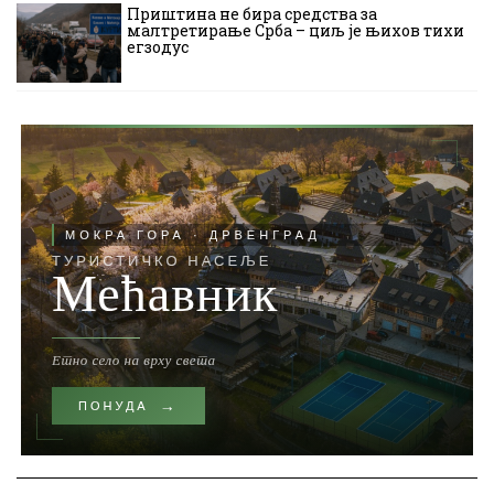
Приштина не бира средства за
малтретирање Срба – циљ је њихов тихи
егзодус