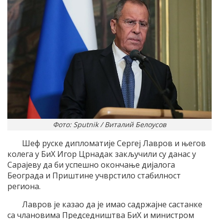
Фото: Sputnik / Виталий Белоусов
Шеф руске дипломатије Сергеј Лавров и његов
колега у БиХ Игор Црнадак закључили су данас у
Сарајеву да би успешно окончање дијалога
Београда и Приштине учврстило стабилност
региона.
Лавров је казао да је имао садржајне састанке
са члановима Председништва БиХ и министром