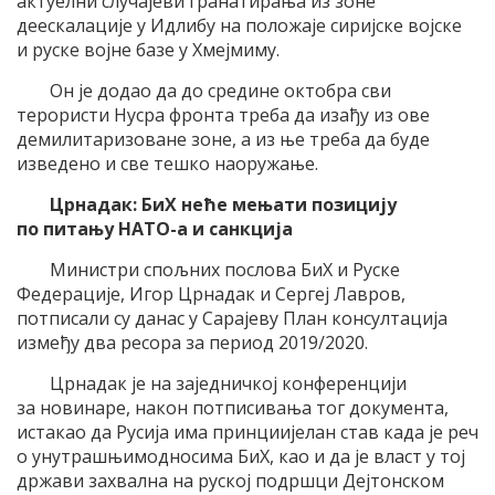
актуелни случајеви гранатирања из зоне
деескалације у Идлибу на положаје сиријске војске
и руске војне базе у Хмејмиму.
Он је додао да до средине октобра сви
терористи Нусра фронта треба да изађу из ове
демилитаризоване зоне, а из ње треба да буде
изведено и све тешко наоружање.
Црнадак:
БиХ
неће мењати позицију
по питању НАТО-а и санкција
Министри спољних послова БиХ и Руске
Федерације, Игор Црнадак и Сергеј Лавров,
потписали су данас у Сарајеву План консултација
између два ресора за период 2019/2020.
Црнадак је на заједничкој конференцији
за новинаре, након потписивања тог документа,
истакао да Русија има принциијелан став када је реч
о унутрашњимодносима БиХ, као и да је власт у тој
држави захвална на руској подршци Дејтонском