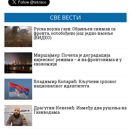
СВЕ ВЕСТИ
Руска војска гази: Објављен снимак са
фронта, ослобођено још једно насеље
(ВИДЕО)
Миршајмер: Почела је деградација
кијевског режима – и на фронтовима и у
економији
Владимир Коларић: Кључеви српског
националног идентитета
Драгутин Ненезић: Између два рушења на
Газиводама