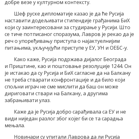
добре везе у културном контексту.
Шеф руске дипломатије казао је да ће Русија
наставити додељивати стипендије грађанима БиХ
који су заинтересовани за студирање у Русији. Што
се тиче потписаног споразума, Лавров је рекао да је
реч о упоређивању приступа о најактуелнијим
питањима, укључујући приступе у ЕУ, УН и ОЕБС-у.
Како каже, Русија подржава дијалог Београда
и Приштине, као и поштовање резолуције 1244. Он
је истакао да су Русија и БиХ сагласне да на Балкану
не треба стварати конфронтације и да било који
спољни играч не сме мислити да баш он може
дириговати ствари на Балкану, а другима
забрањивати улаз.
Каже да је Русија добро сарађивала са ЕУ и не
види ниједан разлог због којег би се та сарадња
мењала.
Новинари су упитали Лаврова да ли Русија