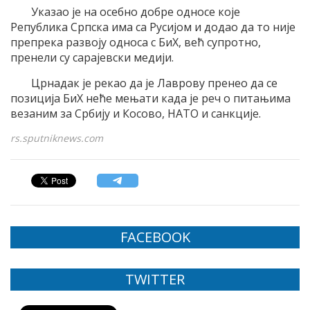
Указао је на осебно добре односе које
Република Српска има са Русијом и додао да то није
препрека развоју односа с БиХ, већ супротно,
пренели су сарајевски медији.
Црнадак је рекао да је Лаврову пренео да се
позиција БиХ неће мењати када је реч о питањима
везаним за Србију и Косово, НАТО и санкције.
rs.sputniknews.com
FACEBOOK
TWITTER