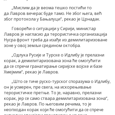
„Мислим да је веома тешко постићи то
да Лавров вечерас буде тамо. Не због њега, већ
због протокола у Бањалуци“, рекао је Црнадак.
Говорећи о ситуацији у Сирији, министар
Лавров је нагласио да терористичка организација
Нусра фронт треба да изађе из демилитаризоване
зоне у овој земљи средином октобра.
„Одлука Русије и Турске о Идлибу је прелазни
корак, а демилитаризована зона ће омогућити
да се спречи гранатирање сиријске војске и базе
Хмејмим“, рекао је Лавров.
„Што се тиче руско-турског споразума о Идлибу,
он је усмерен, пре свега, на искорењивање
терористичке претње. То је, наравно, прелазни
корак, јер се само ствара демилитаризована зона“,
рекао је Лавров. По његовим речима, то је
неопходан корак који ће омогућити да се спрече