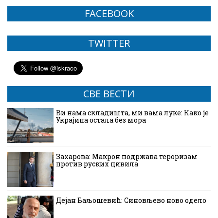
FACEBOOK
TWITTER
СВЕ ВЕСТИ
Ви нама складишта, ми вама луке: Како је
Украјина остала без мора
Захарова: Макрон подржава тероризам
против руских цивила
Дејан Баљошевић: Синовљево ново одело