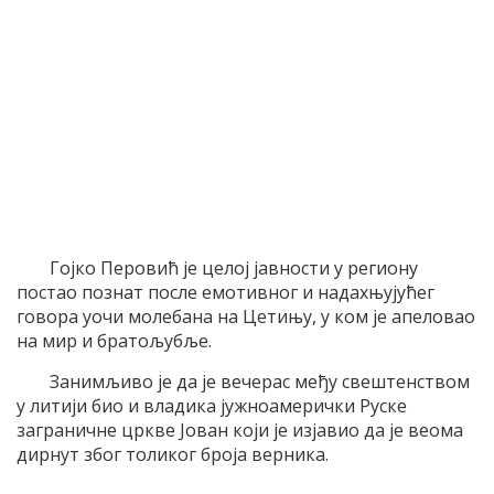
Гојко Перовић је целој јавности у региону
постао познат после емотивног и надахњујућег
говора уочи молебана на Цетињу, у ком је апеловао
на мир и братољубље.
Занимљиво је да је вечерас међу свештенством
у литији био и владика јужноамерички Руске
заграничне цркве Јован који је изјавио да је веома
дирнут због толиког броја верника.