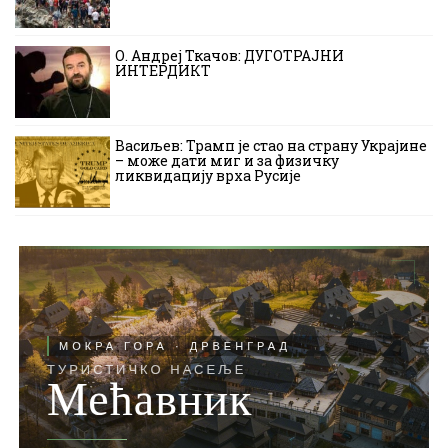
О. Андреј Ткачов: ДУГОТРАЈНИ
ИНТЕРДИКТ
Васиљев: Трамп је стао на страну Украјине
– може дати миг и за физичку
ликвидацију врха Русије