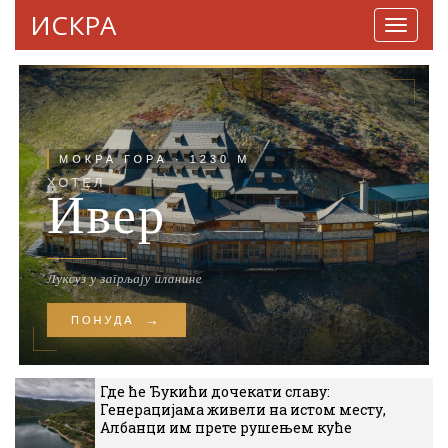
ИСКРА
Навига
Где ће Ђукићи дочекати славу:
Генерацијама живели на истом месту,
Албанци им прете рушењем куће