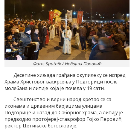
Фото: Sputnik / Небојша Поповић
Десетине хиљада грађана окупиле су се испред
Храма Христовог васкрсења у Подгорици после
молебана и литије која је почела у 19 сати.
Свештенство и верни народ кретао се са
иконама и црквеним барјацима улицама
Подгорице и назад до Саборног храма, а литију је
предводио протојереј-ставрофор Гојко Перовић,
ректор Цетињске богословије.