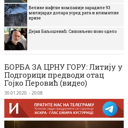
Велике нафтне компаније зарадиле 93
милијарде долара усред рата и климатске
кризе
Дејан Баљошевић: Синовљево ново одело
БОРБА ЗА ЦРНУ ГОРУ: Литију у
Подгорици предводи отац
Гојко Перовић (видео)
30.01.2020. - 20:08