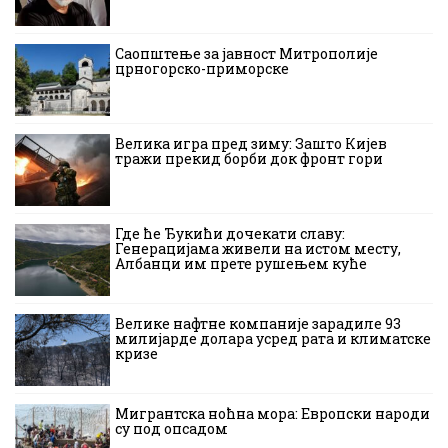
Саопштење за јавност Митрополије
црногорско-приморске
Велика игра пред зиму: Зашто Кијев
тражи прекид борби док фронт гори
Где ће Ђукићи дочекати славу:
Генерацијама живели на истом месту,
Албанци им прете рушењем куће
Велике нафтне компаније зарадиле 93
милијарде долара усред рата и климатске
кризе
Мигрантска ноћна мора: Европски народи
су под опсадом